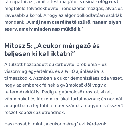
támogatni azt, amit a test magától is csinál:
elég rost
,
megfelelő folyadékbevitel, rendszeres mozgás, alvás és
kevesebb alkohol. Ahogy az elgondolkodtatóan szokták
mondani: „
A máj nem cserélhető szűrő, hanem olyan
szerv, amely minden nap működik.
”
Mítosz 5: „A cukor mérgező és
teljesen ki kell iktatni”
A túlzott hozzáadott cukorbevitel probléma – ez
viszonylag egyértelmű, és a WHO ajánlásaira is
támaszkodik. Azonban a cukor démonizálása oda vezet,
hogy az emberek félnek a gyümölcsöktől vagy a
tejtermékektől is. Pedig a gyümölcsök rostot, vizet,
vitaminokat és fitokemikáliákat tartalmaznak; és normál
adagokban a legtöbb ember számára nagyon is ésszerű
részét képezik az étrendnek.
Hasznosabb, mint „a cukor méreg” azt kérdezni: