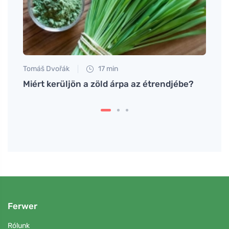
Tomáš Dvořák
17 min
Jan S
Miért kerüljön a zöld árpa az étrendjébe?
Hogy
muffi
Ferwer
Rólunk