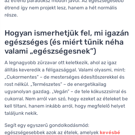
az étrend paradoksz módon javul. Az egészségesebb
étrend így nem projekt lesz, hanem a hét normális
része.
Hogyan ismerhetjük fel, mi igazán
egészséges (és miért tűnik néha
valami „egészségesnek”)
A legnagyobb zűrzavar ott keletkezik, ahol az igaz
állítás keveredik a féligazsággal. Valami olyasmi, mint:
„Cukormentes” – de mesterséges édesítőszerekkel és
rost nélkül. „Természetes” – de energetikailag
ugyanolyan gazdag. „Vegán” – de tele kókuszzsírral és
cukorral. Nem arról van szó, hogy ezeket az ételeket be
kell tiltani, hanem inkább arról, hogy megfelelő helyet
találjunk nekik.
Segít egy egyszerű gondolkodásmód:
egészségesebbek azok az ételek, amelyek
kevésbé