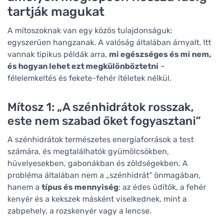
tartják magukat
A mítoszoknak van egy közös tulajdonságuk:
egyszerűen hangzanak. A valóság általában árnyalt. Itt
vannak tipikus példák arra,
mi egészséges és mi nem,
és hogyan lehet ezt megkülönböztetni
–
félelemkeltés és fekete-fehér ítéletek nélkül.
Mítosz 1: „A szénhidrátok rosszak,
este nem szabad őket fogyasztani”
A szénhidrátok természetes energiaforrások a test
számára, és megtalálhatók gyümölcsökben,
hüvelyesekben, gabonákban és zöldségekben. A
probléma általában nem a „szénhidrát” önmagában,
hanem a
típus és mennyiség
: az édes üdítők, a fehér
kenyér és a kekszek másként viselkednek, mint a
zabpehely, a rozskenyér vagy a lencse.