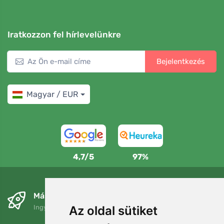
Iratkozzon fel hírlevelünkre
Bejelentkezés
Magyar / EUR
4,7/5
97%
Másnapra és ingyenesen
Ingyenes szállítás a következő összeg felett: 80 EUR
Az oldal sütiket