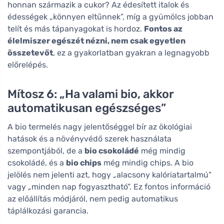
honnan származik a cukor? Az édesített italok és
édességek „könnyen eltűnnek”, míg a gyümölcs jobban
telít és más tápanyagokat is hordoz.
Fontos az
élelmiszer egészét nézni, nem csak egyetlen
összetevőt
, ez a gyakorlatban gyakran a legnagyobb
előrelépés.
Mítosz 6: „Ha valami bio, akkor
automatikusan egészséges”
A bio termelés nagy jelentőséggel bír az ökológiai
hatások és a növényvédő szerek használata
szempontjából, de a
bio csokoládé
még mindig
csokoládé, és a
bio chips
még mindig chips. A bio
jelölés nem jelenti azt, hogy „alacsony kalóriatartalmú”
vagy „minden nap fogyasztható”. Ez fontos információ
az előállítás módjáról, nem pedig automatikus
táplálkozási garancia.