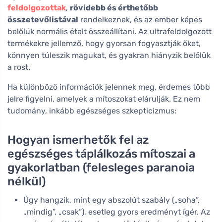
feldolgozottak
,
rövidebb és érthetőbb
összetevőlistával
rendelkeznek, és az ember képes
belőlük normális ételt összeállítani. Az ultrafeldolgozott
termékekre jellemző, hogy gyorsan fogyasztják őket,
könnyen túleszik magukat, és gyakran hiányzik belőlük
a rost.
Ha különböző információk jelennek meg, érdemes több
jelre figyelni, amelyek a mítoszokat elárulják. Ez nem
tudomány, inkább egészséges szkepticizmus:
Hogyan ismerhetők fel az
egészséges táplálkozás mítoszai a
gyakorlatban (felesleges paranoia
nélkül)
Úgy hangzik, mint egy abszolút szabály („soha”,
„mindig”, „csak”), esetleg gyors eredményt ígér. Az