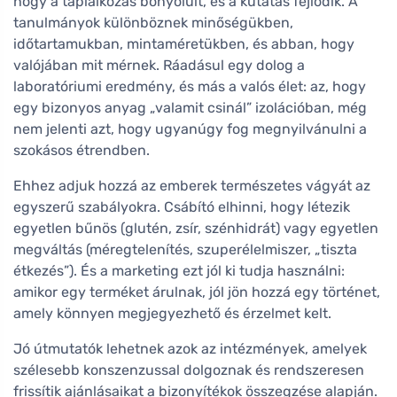
hogy a táplálkozás bonyolult, és a kutatás fejlődik. A
tanulmányok különböznek minőségükben,
időtartamukban, mintaméretükben, és abban, hogy
valójában mit mérnek. Ráadásul egy dolog a
laboratóriumi eredmény, és más a valós élet: az, hogy
egy bizonyos anyag „valamit csinál” izolációban, még
nem jelenti azt, hogy ugyanúgy fog megnyilvánulni a
szokásos étrendben.
Ehhez adjuk hozzá az emberek természetes vágyát az
egyszerű szabályokra. Csábító elhinni, hogy létezik
egyetlen bűnös (glutén, zsír, szénhidrát) vagy egyetlen
megváltás (méregtelenítés, szuperélelmiszer, „tiszta
étkezés”). És a marketing ezt jól ki tudja használni:
amikor egy terméket árulnak, jól jön hozzá egy történet,
amely könnyen megjegyezhető és érzelmet kelt.
Jó útmutatók lehetnek azok az intézmények, amelyek
szélesebb konszenzussal dolgoznak és rendszeresen
frissítik ajánlásaikat a bizonyítékok összegzése alapján.