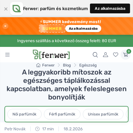
×
Ferwer: parfüm és kozmetikum
Az alkalmazásba
⚡
SUMMER kedvezmény most!
×
SUMMER
Az alkalmazásba
Ingyenes szállítás a következő összeg felett: 80 EUR
0
Ferwer
Blog
Egészség
A leggyakoribb mítoszok az
egészséges táplálkozással
kapcsolatban, amelyek feleslegesen
bonyolítják
Női parfümök
Férfi parfümök
Unisex parfümök
L
Petr Novák
17 min
18.2.2026