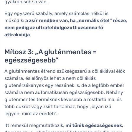
gyakran sok só van.
Egy egyszerű szabály, amely számolás nélkül is
működik:
a zsír rendben van, ha „normális étel” része,
nem pedig az ultrafeldolgozott uzsonna fő
attrakciója
.
Mítosz 3: „A gluténmentes =
egészségesebb”
A gluténmentes étrend szükségszerű a cöliákiával élők
számára, és előnyös lehet a nem cöliákiás
gluténérzékenyek egy részének is, de a legtöbb ember
számára nem automatikusan egészségesebb. Néhány
gluténmentes terméknek kevesebb a rosttartalma, és
több cukrot vagy zsírt tartalmaz, hogy „olyan ízű
legyen, mint az eredeti”.
Itt remekül megmutatkozik,
mi tűnik egészségesnek,