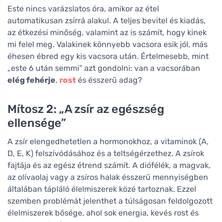
Este nincs varázslatos óra, amikor az étel
automatikusan zsírrá alakul. A teljes bevitel és kiadás,
az étkezési minőség, valamint az is számít, hogy kinek
mi felel meg. Valakinek könnyebb vacsora esik jól, más
éhesen ébred egy kis vacsora után. Értelmesebb, mint
„este 6 után semmi” azt gondolni: van a vacsorában
elég fehérje
,
rost
és ésszerű adag?
Mítosz 2: „A zsír az egészség
ellensége”
A zsír elengedhetetlen a hormonokhoz, a vitaminok (A,
D, E, K) felszívódásához és a teltségérzethez. A zsírok
fajtája és az egész étrend számít. A diófélék, a magvak,
az olívaolaj vagy a zsíros halak ésszerű mennyiségben
általában tápláló élelmiszerek közé tartoznak. Ezzel
szemben problémát jelenthet a túlságosan feldolgozott
élelmiszerek bősége, ahol sok energia, kevés rost és