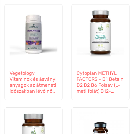
Vegetology
Cytoplan METHYL
Vitaminok és ásványi
FACTORS - B1 Betain
anyagok az átmeneti
B2 B2 B6 Folsav (L-
időszakban lévő nők
metilfolát) B12-
számára, 60
vitamin és cink, 60
kapszula
kapszula