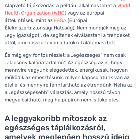
Alapvető tájékozódásra például alkalmas lehet a
World
Health Organization (WHO)
vagy az európai
áttekintések, mint az
EFSA
(Európai
Élelmiszerbiztonsági Hatóság). Nem mondják meg az
„egy igazságot”, de segítenek elválasztani a trendeket
attól, ami hosszú távon adatokkal alátámasztott.
És még egy fontos részlet: a „egészséges” nem csak
„alacsony kalóriatartalmú”. Az egészség az is, hogy
mennyire vagyunk elégedettek, energikusak, hogyan
működik az emésztésünk, milyen kapcsolatunk van az
étellel és mennyire fenntartható az étrendünk. Néha az
a „egészségesebb” választás, amely hosszú távon
megvalósítható, még ha papíron nem is tökéletes.
A leggyakoribb mítoszok az
egészséges táplálkozásról,
amelyek meglepően hosszú ideig