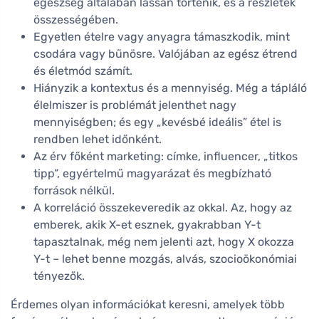
egészség általában lassan történik, és a részletek
összességében.
Egyetlen ételre vagy anyagra támaszkodik, mint
csodára vagy bűnösre. Valójában az egész étrend
és életmód számít.
Hiányzik a kontextus és a mennyiség. Még a tápláló
élelmiszer is problémát jelenthet nagy
mennyiségben; és egy „kevésbé ideális” étel is
rendben lehet időnként.
Az érv főként marketing: címke, influencer, „titkos
tipp”, egyértelmű magyarázat és megbízható
források nélkül.
A korreláció összekeveredik az okkal. Az, hogy az
emberek, akik X-et esznek, gyakrabban Y-t
tapasztalnak, még nem jelenti azt, hogy X okozza
Y-t – lehet benne mozgás, alvás, szocioökonómiai
tényezők.
Érdemes olyan információkat keresni, amelyek több