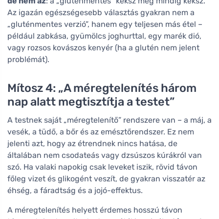
de nem az
: a „gluténmentes” keksz még mindig keksz.
Az igazán egészségesebb választás gyakran nem a
„gluténmentes verzió”, hanem egy teljesen más étel –
például zabkása, gyümölcs joghurttal, egy marék dió,
vagy rozsos kovászos kenyér (ha a glutén nem jelent
problémát).
Mítosz 4: „A méregtelenítés három
nap alatt megtisztítja a testet”
A testnek saját „méregtelenítő” rendszere van – a máj, a
vesék, a tüdő, a bőr és az emésztőrendszer. Ez nem
jelenti azt, hogy az étrendnek nincs hatása, de
általában nem csodateás vagy dzsúszos kúrákról van
szó. Ha valaki napokig csak leveket iszik, rövid távon
főleg vizet és glikogént veszít, de gyakran visszatér az
éhség, a fáradtság és a jojó-effektus.
A méregtelenítés helyett érdemes hosszú távon