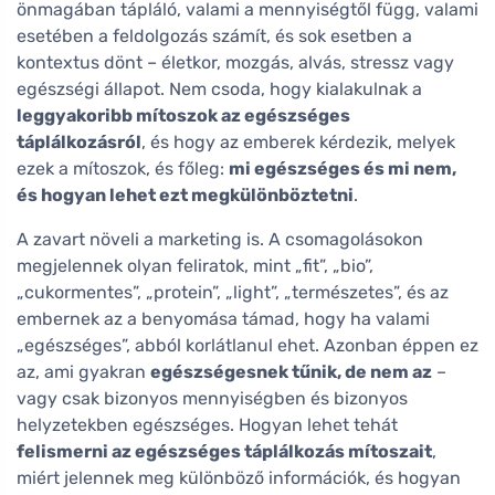
önmagában tápláló, valami a mennyiségtől függ, valami
esetében a feldolgozás számít, és sok esetben a
kontextus dönt – életkor, mozgás, alvás, stressz vagy
egészségi állapot. Nem csoda, hogy kialakulnak a
leggyakoribb mítoszok az egészséges
táplálkozásról
, és hogy az emberek kérdezik, melyek
ezek a mítoszok, és főleg:
mi egészséges és mi nem,
és hogyan lehet ezt megkülönböztetni
.
A zavart növeli a marketing is. A csomagolásokon
megjelennek olyan feliratok, mint „fit”, „bio”,
„cukormentes”, „protein”, „light”, „természetes”, és az
embernek az a benyomása támad, hogy ha valami
„egészséges”, abból korlátlanul ehet. Azonban éppen ez
az, ami gyakran
egészségesnek tűnik, de nem az
–
vagy csak bizonyos mennyiségben és bizonyos
helyzetekben egészséges. Hogyan lehet tehát
felismerni az egészséges táplálkozás mítoszait
,
miért jelennek meg különböző információk, és hogyan