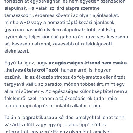
forráson át egybevágnak, és nem egyetlen szenzáción
alapulnak. Ha valaki szilárd alapra szeretne
támaszkodni, érdemes követni az olyan ajánlásokat,
mint a WHO vagy a nemzeti táplálkozási ajánlások
(gyakran hasonló elveken alapulnak: több zöldség,
gyümölcs, teljes kiőrlésű gabona és hüvelyes, kevesebb
só, kevesebb alkohol, kevesebb ultrafeldolgozott
élelmiszer).
Egyúttal igaz, hogy
az egészséges étrend nem csak a
„helyes ételekről” szól
, hanem arról is, hogyan
eszünk. Ha az étkezés stressz és folyamatos ellenőrzés
tárgyává válik, az paradox módon többet árt, mint egy
alkalmi sütemény. Az egészséges különbségtétel nem a
félelemről szól, hanem a tájékozódásról: tudni, mi a
mindennapi alap és mi inkább alkalmi öröm.
Talán a legpraktikusabb kérdés, amelyet fel lehet tenni
vásárlás előtt vagy egy új „biztos tipp” előtt az
internetről, egyszerű: Ez egy olyan étel, amelyet