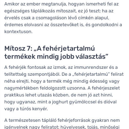
Amikor az ember megtanulja, hogyan ismerheti fel az
egészséges táplálkozás mítoszait, ez jó teszt: ha az
érvelés csak a csomagoláson lévő címkén alapul,
érdemes elolvasni az összetevőket is, és gondolkodni a
kontextuson.
Mítosz 7: „A fehérjetartalmú
termékek mindig jobb választás”
A fehérjék fontosak az izmok, az immunrendszer és a
telítettség szempontjából. De a „fehérjetartalmú” felirat
néha elrejti, hogy a termék még mindig édesség vagy
nagymértékben feldolgozott uzsonna. A fehérjeszelet
praktikus lehet utazás közben, de nem jó azt hinni,
hogy ugyanaz, mint a joghurt gyümölccsel és dióval
vagy a túrós kenyér.
A természetesen tápláló fehérjeforrások gyakran nem
igényelnek nagy feliratot: hüvelyesek, tojás, minőségi