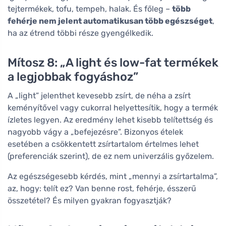
tejtermékek, tofu, tempeh, halak. És főleg –
több
fehérje nem jelent automatikusan több egészséget
,
ha az étrend többi része gyengélkedik.
Mítosz 8: „A light és low-fat termékek
a legjobbak fogyáshoz”
A „light” jelenthet kevesebb zsírt, de néha a zsírt
keményítővel vagy cukorral helyettesítik, hogy a termék
ízletes legyen. Az eredmény lehet kisebb telítettség és
nagyobb vágy a „befejezésre”. Bizonyos ételek
esetében a csökkentett zsírtartalom értelmes lehet
(preferenciák szerint), de ez nem univerzális győzelem.
Az egészségesebb kérdés, mint „mennyi a zsírtartalma”,
az, hogy: telít ez? Van benne rost, fehérje, ésszerű
összetétel? És milyen gyakran fogyasztják?