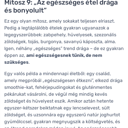
Mítosz 9: „Az egészséges étel drága
és bonyolult”
Ez egy olyan mítosz, amely sokakat teljesen elriaszt.
Pedig a legtáplálóbb ételek gyakran ugyanazok a
legegyszerűbbek: zabpehely, hüvelyesek, szezonális
zöldségek, tojás, burgonya, savanyú káposzta, alma.
Igen, néhány „egészséges” trend drága – de ez gyakran
éppen az,
ami egészségesnek tűnik, de nem
szükséges
.
Egy valós példa a mindennapi életből: egy család,
amely megpróbál „egészségesen étkezni”, elkezd drága
smoothie-kat, fehérjepudingokat és gluténmentes
pékárukat vásárolni, de végül még mindig kevés
zöldséget és hüvelyest eszik. Amikor aztán hetente
egyszer-kétszer beiktatnak egy lencselevest, sült
zöldséget, és uzsonnára egy egyszerű natúr joghurtot
gyümölccsel, gyakran megnyugszik a költségvetés, és