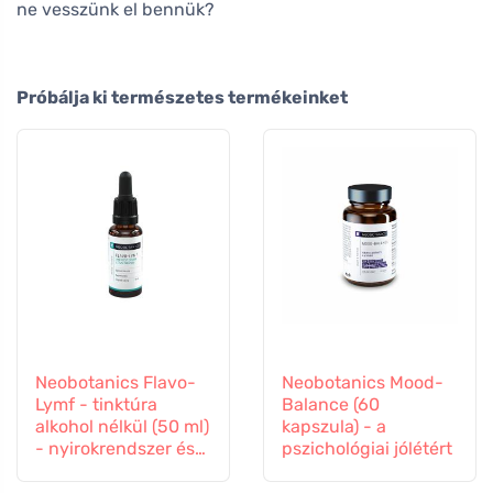
ne vesszünk el bennük?
Próbálja ki természetes termékeinket
Neobotanics Flavo-
Neobotanics Mood-
Lymf - tinktúra
Balance (60
alkohol nélkül (50 ml)
kapszula) - a
- nyirokrendszer és
pszichológiai jólétért
érrendszer