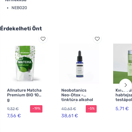
NEB020
Érdekelheti Önt
Allnature Matcha
Neobotanics
Kvitok SENSES
Premium BIO 100
Neo-Dtox -
habtejs
g
tinktúra alkohol
testápol
nélkül (50 ml) -
Thunder
5,71 €
9,32 €
40,63 €
-19%
-5%
légúti
problémákra
7,56 €
38,61 €