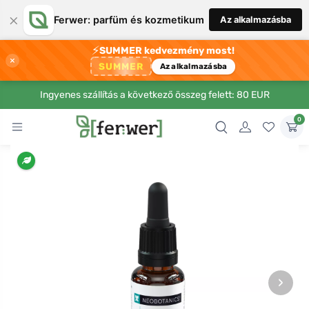
×
Ferwer: parfüm és kozmetikum
Az alkalmazásba
⚡
SUMMER kedvezmény most!
×
SUMMER
Az alkalmazásba
Ingyenes szállítás a következő összeg felett: 80 EUR
0
›