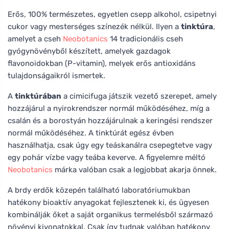
Erős, 100% természetes, egyetlen csepp alkohol, csipetnyi
cukor vagy mesterséges színezék nélkül. Ilyen a
tinktúra
,
amelyet a cseh
Neobotanics
14 tradicionális cseh
gyógynövényből készített, amelyek gazdagok
flavonoidokban (P-vitamin), melyek erős antioxidáns
tulajdonságaikról ismertek.
A
tinktúrában
a cimicifuga játszik vezető szerepet, amely
hozzájárul a nyirokrendszer normál működéséhez, míg a
csalán és a borostyán hozzájárulnak a keringési rendszer
normál működéséhez. A tinktúrát egész évben
használhatja, csak úgy egy teáskanálra csepegtetve vagy
egy pohár vízbe vagy teába keverve. A figyelemre méltó
Neobotanics
márka valóban csak a legjobbat akarja önnek.
A brdy erdők közepén található laboratóriumukban
hatékony bioaktív anyagokat fejlesztenek ki, és ügyesen
kombinálják őket a saját organikus termelésből származó
növényi kivonatokkal. Csak így tudnak valóban hatékony