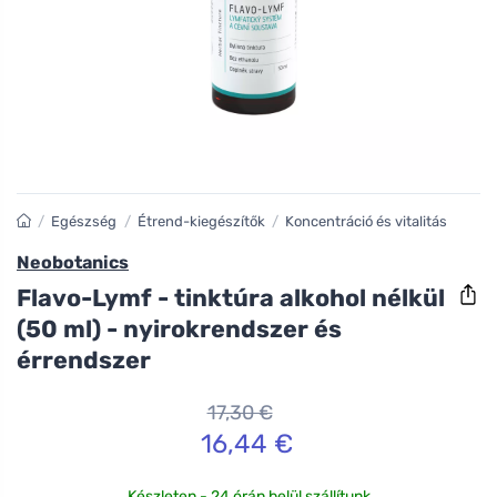
/
Egészség
/
Étrend-kiegészítők
/
Koncentráció és vitalitás
Neobotanics
Flavo-Lymf - tinktúra alkohol nélkül
(50 ml) - nyirokrendszer és
érrendszer
17,30 €
16,44 €
Készleten - 24 órán belül szállítunk