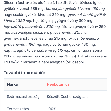
Glicerin (extrakciós oldószer), tisztított víz, tövises iglice
gyökér kivonat 535 mg
, borostyán gyökér kivonat 430 mg
,
nagy csalán gyökér kivonat 360 mg
, gyermekláncfű gyökér
kivonat 320 mg
, tejoltó galaj gyógynövény 300 mg
,
legyezőfű gyógynövény 300 mg
, áfonya gyógynövény 250
mg
, közönséges cickafark gyógynövény 215 mg
,
gyermekláncfű levél és virág 215 mg
, orvosi benedekfű
gyógynövény 180 mg
, nagy bojtorján gyökér 180 mg
,
nagyvirágú ökörfarkkóró virág 115 mg
, cimicifuga rizóma
110 mg
és német nőszirom rizóma 70 mg
). Extrakciós arány
1:10 w/w. *Tartalom a napi adagban (60 csepp).
További információ:
Márka
Neobotanics
Származási ország:
Készült Csehországban
Természetes
100%