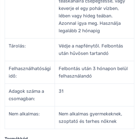
teáskanálra csepegtesse, vagy
keverje el egy pohár vízben,
lében vagy hideg teában.
Azonnal igya meg. Használja
legalább 2 hónapig
Tárolás:
Védje a napfénytől. Felbontás
után hűvösen tartandó
Felhasználhatósági
Felbontás után 3 hónapon belül
idő:
felhasználandó
Adagok száma a
31
csomagban:
Nem alkalmas:
Nem alkalmas gyermekeknek,
szoptató és terhes nőknek
Termékkód