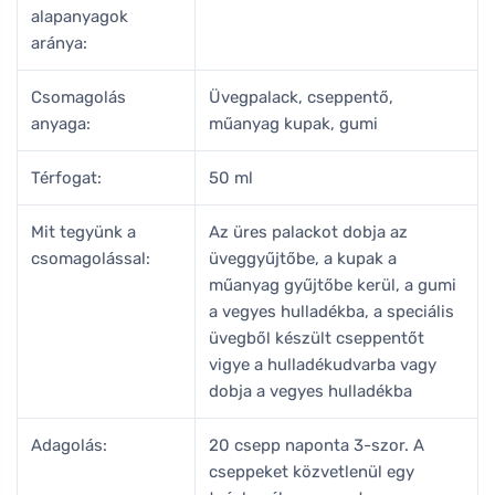
alapanyagok
aránya:
Csomagolás
Üvegpalack, cseppentő,
anyaga:
műanyag kupak, gumi
Térfogat:
50 ml
Mit tegyünk a
Az üres palackot dobja az
csomagolással:
üveggyűjtőbe, a kupak a
műanyag gyűjtőbe kerül, a gumi
a vegyes hulladékba, a speciális
üvegből készült cseppentőt
vigye a hulladékudvarba vagy
dobja a vegyes hulladékba
Adagolás:
20 csepp naponta 3-szor. A
cseppeket közvetlenül egy