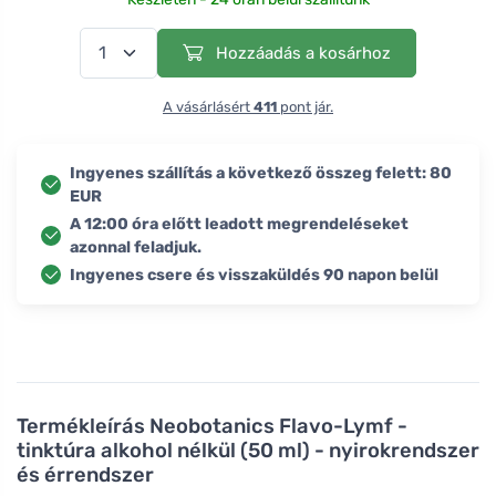
Hozzáadás a kosárhoz
A vásárlásért
411
pont jár.
Ingyenes szállítás a következő összeg felett: 80
EUR
A 12:00 óra előtt leadott megrendeléseket
azonnal feladjuk.
Ingyenes csere és visszaküldés 90 napon belül
Termékleírás
Neobotanics Flavo-Lymf -
tinktúra alkohol nélkül (50 ml) - nyirokrendszer
és érrendszer