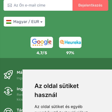
Bejelentkezés
Magyar / EUR
4,7/5
97%
Másnapra és ingyenesen
Ingyenes szállítás a következő összeg felett: 80 EUR
Az oldal sütiket
Ingyenes csere és visszaküldés
használ
Rendelését 90 napon belül bármikor visszaküldheti vagy
kicserélheti.
Az oldal sütiket és egyéb
Támogatjuk a Trees.org-ot