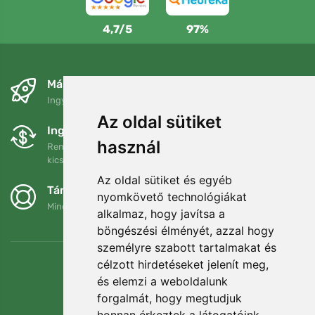
4,7/5
97%
Másnapra és ingyenesen
Ingyenes szállítás a következő összeg felett: 80 EUR
Az oldal sütiket
Ingyenes csere és visszaküldés
használ
Rendelését 90 napon belül bármikor visszaküldheti vagy
kicserélheti.
Az oldal sütiket és egyéb
Támogatjuk a Trees.org-ot
nyomkövető technológiákat
Minden megrendelésért ültetünk egy fát! Bővebben
Rólunk
.
alkalmaz, hogy javítsa a
böngészési élményét, azzal hogy
személyre szabott tartalmakat és
célzott hirdetéseket jelenít meg,
és elemzi a weboldalunk
forgalmát, hogy megtudjuk