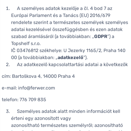
A személyes adatok kezelője a čl. 4 bod 7 az
Európai Parlament és a Tanács (EU) 2016/679
rendelete szerint a természetes személyek személyes
adatai kezelésével összefüggésben és ezen adatok
szabad áramlásáról (a továbbiakban: „
GDPR
”) a
Topshelf s.r.o.
IČ 03476812 székhelye: U Jezerky 1165/2, Praha 140
00 (a továbbiakban: „
adatkezelő
“).
Az adatkezelő kapcsolattartási adatai a következők
cím: Bartoškova 4, 14000 Praha 4
e-mail: info@ferwer.com
telefon: 776 709 835
Személyes adatok alatt minden információt kell
érteni egy azonosított vagy
azonosítható természetes személyről; azonosítható