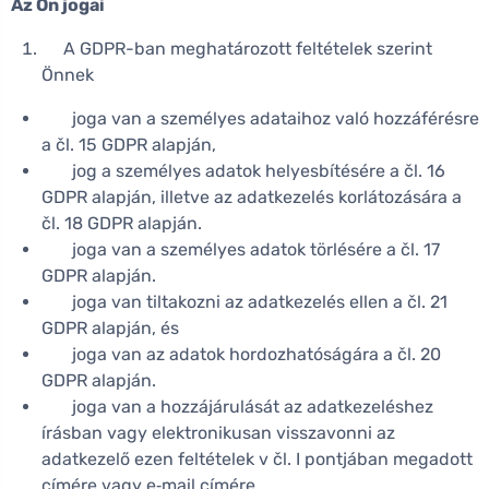
Az Ön jogai
A GDPR-ban meghatározott feltételek szerint
Önnek
joga van a személyes adataihoz való hozzáférésre
a čl. 15 GDPR alapján,
jog a személyes adatok helyesbítésére a čl. 16
GDPR alapján, illetve az adatkezelés korlátozására a
čl. 18 GDPR alapján.
joga van a személyes adatok törlésére a čl. 17
GDPR alapján.
joga van tiltakozni az adatkezelés ellen a čl. 21
GDPR alapján, és
joga van az adatok hordozhatóságára a čl. 20
GDPR alapján.
joga van a hozzájárulását az adatkezeléshez
írásban vagy elektronikusan visszavonni az
adatkezelő ezen feltételek v čl. I pontjában megadott
címére vagy e‑mail címére.