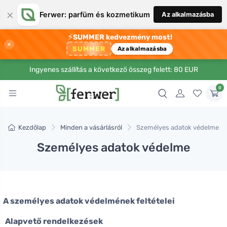
×
Ferwer: parfüm és kozmetikum
Az alkalmazásba
⚡
SUMMER kedvezmény most!
×
SUMMER
Az alkalmazásba
Ingyenes szállítás a következő összeg felett: 80 EUR
0
Kezdőlap
Minden a vásárlásról
Személyes adatok védelme
Személyes adatok védelme
A személyes adatok védelmének feltételei
Alapvető rendelkezések