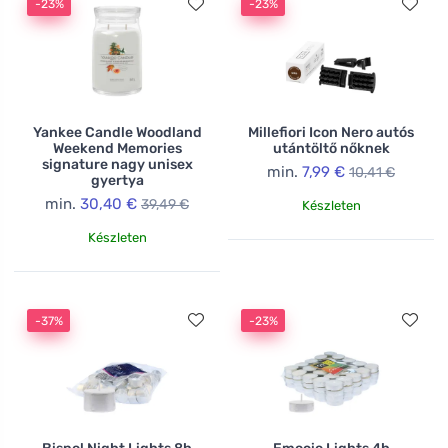
-23%
-23%
Yankee Candle Woodland
Millefiori Icon Nero autós
Weekend Memories
utántöltő nőknek
signature nagy unisex
min.
7,99 €
10,41 €
gyertya
min.
30,40 €
39,49 €
Készleten
Készleten
-37%
-23%