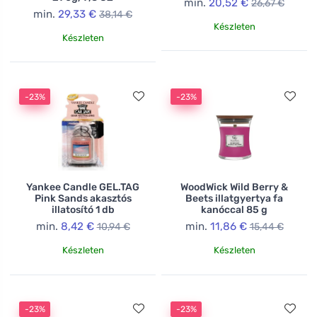
min.
20,52 €
26,67 €
min.
29,33 €
38,14 €
Készleten
Készleten
-23%
-23%
Yankee Candle GEL.TAG
WoodWick Wild Berry &
Pink Sands akasztós
Beets illatgyertya fa
illatosító 1 db
kanóccal 85 g
min.
8,42 €
min.
11,86 €
10,94 €
15,44 €
Készleten
Készleten
-23%
-23%