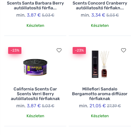
Scents Santa Barbara Berry
Scents Concord Cranberry
autóillatosító férfia...
autóillatosító férfiakn...
min.
3,87 €
min.
3,34 €
5,03 €
5,03 €
Készleten
Készleten
-23%
-23%
California Scents Car
Millefiori Sandalo
Scents Verri Berry
Bergamotto aroma diffúzor
autóillatosító férfiaknak
férfiaknak
min.
3,87 €
min.
21,05 €
5,03 €
27,39 €
Készleten
Készleten