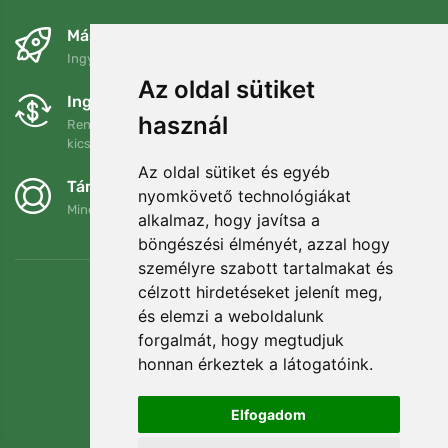
Másnapra és ingyenesen
Ingyenes szállítás a következő összeg felett: 80 EUR
Az oldal sütiket
Ingyenes csere és visszaküldés
használ
Rendelését 90 napon belül bármikor visszaküldheti vagy
kicserélheti.
Az oldal sütiket és egyéb
Támogatjuk a Trees.org-ot
nyomkövető technológiákat
Minden megrendelésért ültetünk egy fát! Bővebben
Rólunk
.
alkalmaz, hogy javítsa a
böngészési élményét, azzal hogy
személyre szabott tartalmakat és
célzott hirdetéseket jelenít meg,
és elemzi a weboldalunk
forgalmát, hogy megtudjuk
honnan érkeztek a látogatóink.
Elfogadom