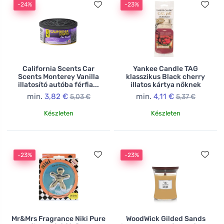
-24%
-23%
California Scents Car
Yankee Candle TAG
Scents Monterey Vanilla
klasszikus Black cherry
illatosító autóba férfia...
illatos kártya nőknek
min.
3,82 €
min.
4,11 €
5,03 €
5,37 €
Készleten
Készleten
-23%
-23%
Mr&Mrs Fragrance Niki Pure
WoodWick Gilded Sands