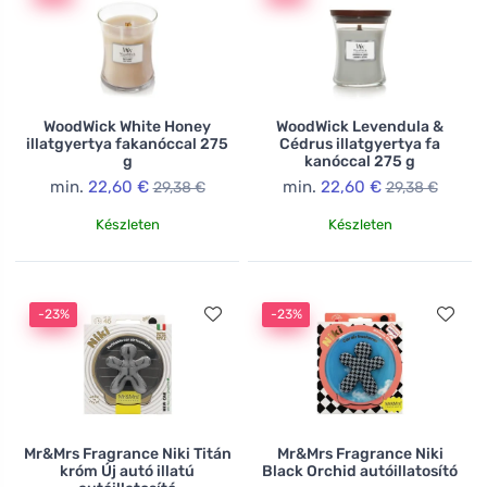
WoodWick White Honey
WoodWick Levendula &
illatgyertya fakanóccal 275
Cédrus illatgyertya fa
g
kanóccal 275 g
min.
22,60 €
min.
22,60 €
29,38 €
29,38 €
Készleten
Készleten
-23%
-23%
Mr&Mrs Fragrance Niki Titán
Mr&Mrs Fragrance Niki
króm Új autó illatú
Black Orchid autóillatosító