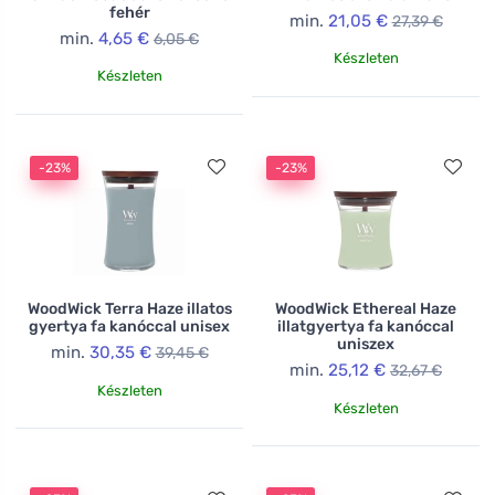
fehér
min.
21,05 €
27,39 €
min.
4,65 €
6,05 €
Készleten
Készleten
-23%
-23%
WoodWick Terra Haze illatos
WoodWick Ethereal Haze
gyertya fa kanóccal unisex
illatgyertya fa kanóccal
uniszex
min.
30,35 €
39,45 €
min.
25,12 €
32,67 €
Készleten
Készleten