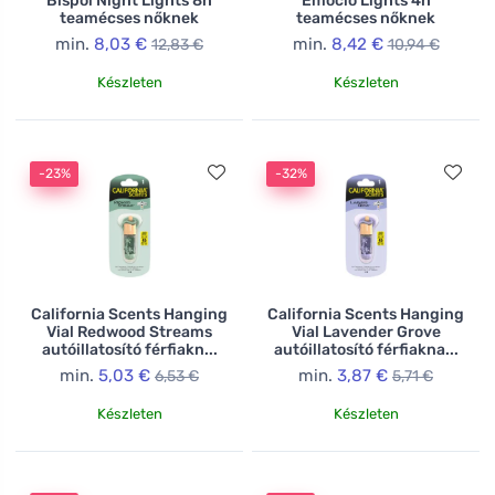
Bispol Night Lights 8h
Emocio Lights 4h
teamécses nőknek
teamécses nőknek
min.
8,03 €
min.
8,42 €
12,83 €
10,94 €
Készleten
Készleten
-23%
-32%
California Scents Hanging
California Scents Hanging
Vial Redwood Streams
Vial Lavender Grove
autóillatosító férfiakn...
autóillatosító férfiakna...
min.
5,03 €
min.
3,87 €
6,53 €
5,71 €
Készleten
Készleten