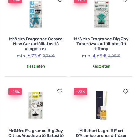
Mr&Mrs Fragrance Cesare
Mr&Mrs Fragrance Big Joy
New Car autóillatosító
Tuberózsa autóillatosító
világoskék
tiffany
min.
6,73 €
min.
4,65 €
8,76 €
6,05 €
Készleten
Készleten
-23%
-23%
Mr&Mrs Fragrance Big Joy
Millefiori Legni E Fiori
Citrus Woods autóillatosító
D’Aranico aroma diffúzor