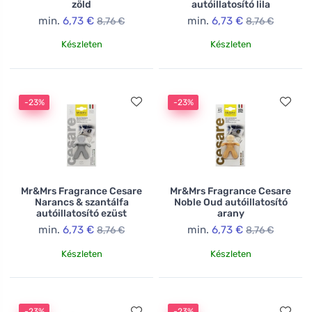
zöld
autóillatosító lila
min.
6,73 €
min.
6,73 €
8,76 €
8,76 €
Készleten
Készleten
-23%
-23%
Mr&Mrs Fragrance Cesare
Mr&Mrs Fragrance Cesare
Narancs & szantálfa
Noble Oud autóillatosító
autóillatosító ezüst
arany
min.
6,73 €
min.
6,73 €
8,76 €
8,76 €
Készleten
Készleten
-23%
-23%