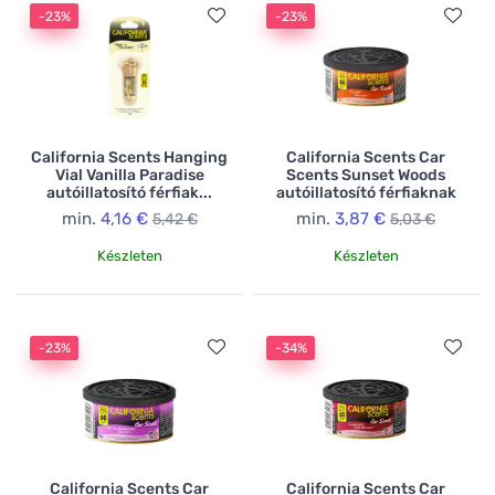
-23%
-23%
California Scents Hanging
California Scents Car
Vial Vanilla Paradise
Scents Sunset Woods
autóillatosító férfiak...
autóillatosító férfiaknak
min.
4,16 €
min.
3,87 €
5,42 €
5,03 €
Készleten
Készleten
-23%
-34%
California Scents Car
California Scents Car