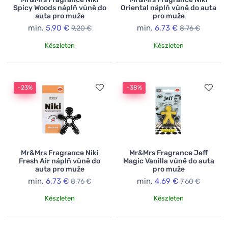
Spicy Woods náplň vůně do
Oriental náplň vůně do auta
auta pro muže
pro muže
min.
5,90 €
min.
6,73 €
9,20 €
8,76 €
Készleten
Készleten
-23%
-38%
Mr&Mrs Fragrance Niki
Mr&Mrs Fragrance Jeff
Fresh Air náplň vůně do
Magic Vanilla vůně do auta
auta pro muže
pro muže
min.
6,73 €
min.
4,69 €
8,76 €
7,60 €
Készleten
Készleten