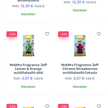
autóillatosító
min.
12,39 €
16,12 €
min.
12,39 €
16,12 €
Készleten
Készleten
-23%
-23%
Mr&Mrs Fragrance Jeff
Mr&Mrs Fragrance Jeff
Lemon & Orange
Chrome Strawberries
autóillatosító zöld
autóillatosító fukszia
min.
5,57 €
min.
5,57 €
7,26 €
7,26 €
Készleten
Készleten
-23%
-23%