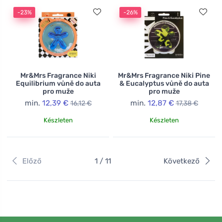
-23%
-26%
Mr&Mrs Fragrance Niki
Mr&Mrs Fragrance Niki Pine
Equilibrium vůně do auta
& Eucalyptus vůně do auta
pro muže
pro muže
min.
12,39 €
min.
12,87 €
16,12 €
17,38 €
Készleten
Készleten
Előző
1 / 11
Következő