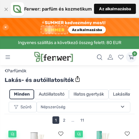
×
Ferwer: parfüm és kozmetikum
Az alkalmazásba
⚡
SUMMER kedvezmény most!
×
SUMMER
Az alkalmazásba
Ingyenes szállítás a következő összeg felett: 80 EUR
0
‹
Parfümök
Lakás- és autóillatosítók
Minden
Autóillatosító
Illatos gyertyák
Lakásillatosí
Szűrő
1
2
...
11
Új
Új