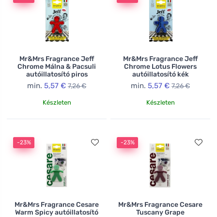
Mr&Mrs Fragrance Jeff
Mr&Mrs Fragrance Jeff
Chrome Málna & Pacsuli
Chrome Lotus Flowers
autóillatosító piros
autóillatosító kék
min.
5,57 €
min.
5,57 €
7,26 €
7,26 €
Készleten
Készleten
-23%
-23%
Mr&Mrs Fragrance Cesare
Mr&Mrs Fragrance Cesare
Warm Spicy autóillatosító
Tuscany Grape