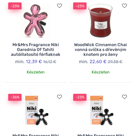
-23%
-23%
Mr&Mrs Fragrance Niki
WoodWick Cinnamon Chai
Garednia Of Tahiti
vonná svíčka s dřevěným
autóillatosító férfiaknak
knotem pro ženy
min.
12,39 €
min.
22,60 €
16,12 €
29,38 €
Készleten
Készleten
-36%
-23%
Mr&Mrs Fragrance Niki
Mr&Mrs Fragrance Niki