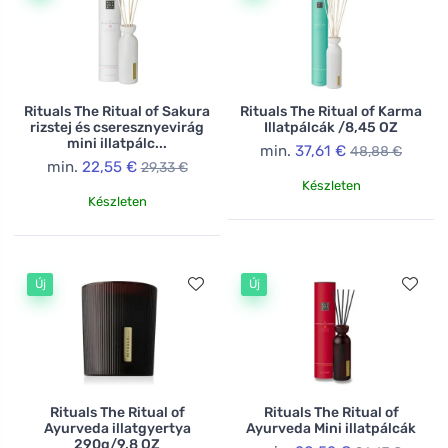
Rituals The Ritual of Sakura
Rituals The Ritual of Karma
rizstej és cseresznyevirág
Illatpálcák /8,45 OZ
mini illatpálc...
min.
37,61 €
48,88 €
min.
22,55 €
29,33 €
Készleten
Készleten
Új
Új
Rituals The Ritual of
Rituals The Ritual of
Ayurveda illatgyertya
Ayurveda Mini illatpálcák
290g/9,8 OZ