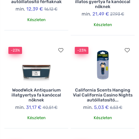
autóillatosító férfiaknak
illatos gyertya fa kanóccal
nőknek
min.
12,39 €
16,12 €
min.
21,49 €
27,93 €
Készleten
Készleten
-23%
-23%
WoodWick Antiquarium
California Scents Hanging
illatgyertya fa kanóccal
Vial California Casino Nights
nőknek
autóillatosító...
min.
31,17 €
min.
5,03 €
40,51 €
6,53 €
Készleten
Készleten