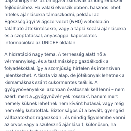
pajzsmirigyhez, az omega‑3 zsírsavak az idegrendszer
fejlődéséhez. Ha valaki elveszik ebben, hasznos lehet
hiteles ajánlásokra támaszkodni, például az
Egészségügyi Világszervezet (WHO) weboldalán
található áttekintésekre, vagy a táplálkozási ajánlásokra
és a szoptatással, anyasággal kapcsolatos
információkra az UNICEF oldalán.
A hidratáció nagy téma. A terhesség alatt nő a
vérmennyiség, és a test másképp gazdálkodik a
folyadékokkal, így a szomjúság hirtelen és intenzíven
jelentkezhet. A tiszta víz alap, de jótékonyak lehetnek a
kismamáknak szánt cukormentes teák is. A
gyógynövényekkel azonban óvatosnak kell lenni – nem
azért, mert a „gyógynövények rosszak", hanem mert
némelyiküknek lehetnek nem kívánt hatásai, vagy még
nem elég kutatottak. Biztonságos út a bevált, gyengéd
változatokhoz ragaszkodni, és mindig figyelembe venni
az orvos vagy a szülésznő ajánlásait, különösen, ha