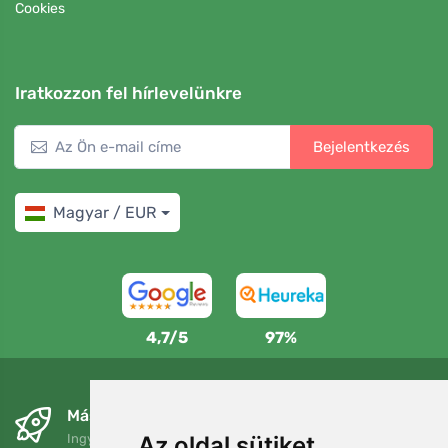
Cookies
Iratkozzon fel hírlevelünkre
Bejelentkezés
Magyar / EUR
4,7/5
97%
Másnapra és ingyenesen
Ingyenes szállítás a következő összeg felett: 80 EUR
Az oldal sütiket