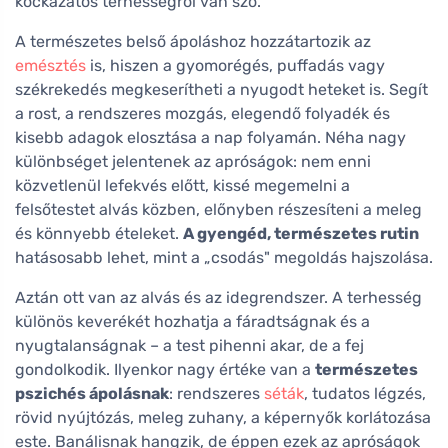
kockázatos terhességről van szó.
A természetes belső ápoláshoz hozzátartozik az
emésztés
is, hiszen a gyomorégés, puffadás vagy
székrekedés megkeserítheti a nyugodt heteket is. Segít
a rost, a rendszeres mozgás, elegendő folyadék és
kisebb adagok elosztása a nap folyamán. Néha nagy
különbséget jelentenek az apróságok: nem enni
közvetlenül lefekvés előtt, kissé megemelni a
felsőtestet alvás közben, előnyben részesíteni a meleg
és könnyebb ételeket.
A gyengéd, természetes rutin
hatásosabb lehet, mint a „csodás" megoldás hajszolása.
Aztán ott van az alvás és az idegrendszer. A terhesség
különös keverékét hozhatja a fáradtságnak és a
nyugtalanságnak – a test pihenni akar, de a fej
gondolkodik. Ilyenkor nagy értéke van a
természetes
pszichés ápolásnak
: rendszeres
séták
, tudatos légzés,
rövid nyújtózás, meleg zuhany, a képernyők korlátozása
este. Banálisnak hangzik, de éppen ezek az apróságok