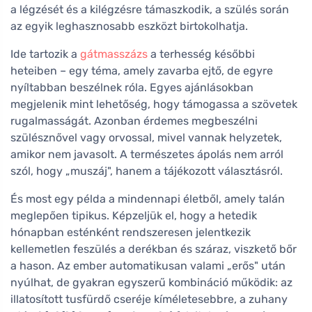
a légzését és a kilégzésre támaszkodik, a szülés során
az egyik leghasznosabb eszközt birtokolhatja.
Ide tartozik a
gátmasszázs
a terhesség későbbi
heteiben – egy téma, amely zavarba ejtő, de egyre
nyíltabban beszélnek róla. Egyes ajánlásokban
megjelenik mint lehetőség, hogy támogassa a szövetek
rugalmasságát. Azonban érdemes megbeszélni
szülésznővel vagy orvossal, mivel vannak helyzetek,
amikor nem javasolt. A természetes ápolás nem arról
szól, hogy „muszáj", hanem a tájékozott választásról.
És most egy példa a mindennapi életből, amely talán
meglepően tipikus. Képzeljük el, hogy a hetedik
hónapban esténként rendszeresen jelentkezik
kellemetlen feszülés a derékban és száraz, viszkető bőr
a hason. Az ember automatikusan valami „erős" után
nyúlhat, de gyakran egyszerű kombináció működik: az
illatosított tusfürdő cseréje kíméletesebbre, a zuhany