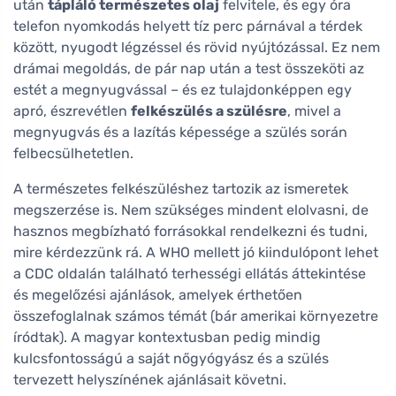
után
tápláló természetes olaj
felvitele, és egy óra
telefon nyomkodás helyett tíz perc párnával a térdek
között, nyugodt légzéssel és rövid nyújtózással. Ez nem
drámai megoldás, de pár nap után a test összeköti az
estét a megnyugvással – és ez tulajdonképpen egy
apró, észrevétlen
felkészülés a szülésre
, mivel a
megnyugvás és a lazítás képessége a szülés során
felbecsülhetetlen.
A természetes felkészüléshez tartozik az ismeretek
megszerzése is. Nem szükséges mindent elolvasni, de
hasznos megbízható forrásokkal rendelkezni és tudni,
mire kérdezzünk rá. A WHO mellett jó kiindulópont lehet
a CDC oldalán található terhességi ellátás áttekintése
és megelőzési ajánlások, amelyek érthetően
összefoglalnak számos témát (bár amerikai környezetre
íródtak). A magyar kontextusban pedig mindig
kulcsfontosságú a saját nőgyógyász és a szülés
tervezett helyszínének ajánlásait követni.