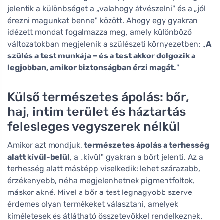
jelentik a különbséget a „valahogy átvészelni" és a „jól
érezni magunkat benne" között. Ahogy egy gyakran
idézett mondat fogalmazza meg, amely különböző
változatokban megjelenik a szülészeti környezetben: „
A
szülés a test munkája – és a test akkor dolgozik a
legjobban, amikor biztonságban érzi magát.
"
Külső természetes ápolás: bőr,
haj, intim terület és háztartás
felesleges vegyszerek nélkül
Amikor azt mondjuk,
természetes ápolás a terhesség
alatt kívül-belül
, a „kívül" gyakran a bőrt jelenti. Az a
terhesség alatt másképp viselkedik: lehet szárazabb,
érzékenyebb, néha megjelenhetnek pigmentfoltok,
máskor akné. Mivel a bőr a test legnagyobb szerve,
érdemes olyan termékeket választani, amelyek
kíméletesek és átlátható összetevőkkel rendelkeznek.