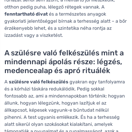
otthon pedig puha, lélegző rétegek vannak. A
fenntartható divat
és a természetes anyagok
gyakorlati jelentőséggel bírnak a terhesség alatt – a bőr
érzékenyebb lehet, és a szintetika néha rontja az
izzadást vagy a viszketést.
A szülésre való felkészülés mint a
mindennapi ápolás része: légzés,
medencealap és apró rituálék
A
szülésre való felkészülés
gyakran egy tanfolyamra
és a kórházi táskára redukálódik. Pedig sokkal
fontosabb az, ami a mindennapokban történik: hogyan
állunk, hogyan lélegzünk, hogyan lazítjuk el az
állkapcsot, képesek vagyunk-e bűntudat nélkül
pihenni. A test ugyanis emlékezik. És ha a terhesség
alatt sikerül olyan szokásokat kialakítani, amelyek
támogatják a nyugalmat és a rugalmasságot, azok a