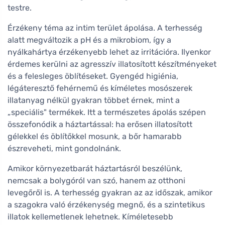
testre.
Érzékeny téma az intim terület ápolása. A terhesség
alatt megváltozik a pH és a mikrobiom, így a
nyálkahártya érzékenyebb lehet az irritációra. Ilyenkor
érdemes kerülni az agresszív illatosított készítményeket
és a felesleges öblítéseket. Gyengéd higiénia,
légáteresztő fehérnemű és kíméletes mosószerek
illatanyag nélkül gyakran többet érnek, mint a
„speciális" termékek. Itt a természetes ápolás szépen
összefonódik a háztartással: ha erősen illatosított
gélekkel és öblítőkkel mosunk, a bőr hamarabb
észreveheti, mint gondolnánk.
Amikor környezetbarát háztartásról beszélünk,
nemcsak a bolygóról van szó, hanem az otthoni
levegőről is. A terhesség gyakran az az időszak, amikor
a szagokra való érzékenység megnő, és a szintetikus
illatok kellemetlenek lehetnek. Kíméletesebb