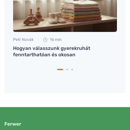
Petr Novák
16 min
Petr N
Hogyan válasszunk gyerekruhát
Amik
a
fenntarthatóan és okosan
nem f
Ferwer