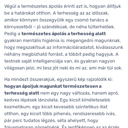
Végül a természetes ápolás érinti azt is, hogyan állítjuk
be a határokat otthon. A terhesség az az időszak,
amikor könnyen összegyűlik egy csomó tanács a
környezetből – jó szándékúak, de néha túlterhelőek.
Pedig a
természetes ápolás a terhesség alatt
gyakran mentális higiénia is: megengedni magunknak,
hogy megszakítsuk az információáradatot, kiválasszunk
néhány megbízható forrást, a többit pedig hagyjuk. A
testnek saját intelligenciája van, és gyakran nagyon
világosan jelzi, mi tesz jót neki és mi az, ami már túl sok.
Ha mindezt összerakjuk, egyszerű kép rajzolódik ki:
hogyan ápoljuk magunkat természetesen a
terhesség alatt
nem egy nagy változás, hanem apró,
kedves lépések láncolata. Egy kicsit kíméletesebb
kozmetikum, egy kicsit kevesebb szintetikus illat
otthon, egy kicsit több pihenés, rendszeresebb ivás,
pár perc tudatos légzés, séta ahelyett, hogy
folyamatosan görgetnénk. És legfőképpen az az érzés,