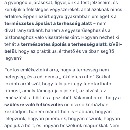
a gyengéd eljárásokat, figyeljünk a test jelzéseire, és
kerüljük a felesleges vegyszereket, ahol azoknak nincs
értelme. Éppen ezért egyre gyakrabban emlegetik a
természetes ápolást a terhesség alatt
– nem
divatirányzatként, hanem a egyszerűséghez és a
biztonsághoz való visszatérésként. Hogyan nézhet ki
tehát a
természetes ápolás a terhesség alatt, kívül-
belül
, hogy az praktikus, érthető és valóban segítő
legyen?
Fontos emlékeztetni arra, hogy a terhesség nem
betegség, és a cél nem a „tökéletes rutin". Sokkal
inkább arról szól, hogy találjunk egy fenntartható
ritmust, amely támogatja a jólétet, az alvást, az
emésztést, a bőrt és a pszichét. Valamint arról, hogy a
szülésre való felkészülés
ne csak a kórházban
kezdődjön, hanem már otthon is – abban, hogyan
lélegzünk, hogyan pihenünk, hogyan eszünk, hogyan
ápoljuk a bőrt, és hogyan beszélünk magunkkal. Nem