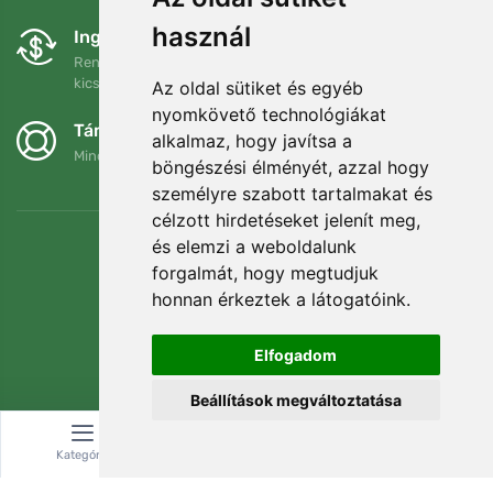
használ
Ingyenes csere és visszaküldés
Rendelését 90 napon belül bármikor visszaküldheti vagy
kicserélheti.
Az oldal sütiket és egyéb
nyomkövető technológiákat
Támogatjuk a Trees.org-ot
alkalmaz, hogy javítsa a
Minden megrendelésért ültetünk egy fát! Bővebben
Rólunk
.
böngészési élményét, azzal hogy
személyre szabott tartalmakat és
célzott hirdetéseket jelenít meg,
és elemzi a weboldalunk
forgalmát, hogy megtudjuk
honnan érkeztek a látogatóink.
Elfogadom
Beállítások megváltoztatása
Kategória
Keresés
Kosár
© Topshelf s.r.o. Minden jog fenntartva.