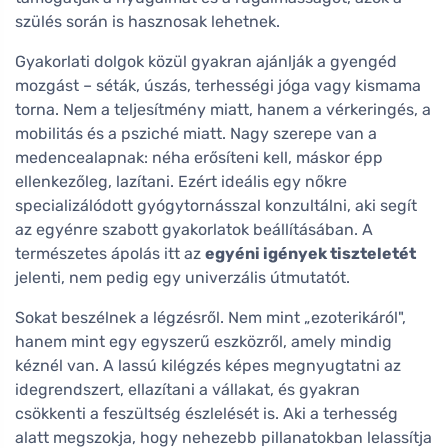
szülés során is hasznosak lehetnek.
Gyakorlati dolgok közül gyakran ajánlják a gyengéd
mozgást – séták, úszás, terhességi jóga vagy kismama
torna. Nem a teljesítmény miatt, hanem a vérkeringés, a
mobilitás és a psziché miatt. Nagy szerepe van a
medencealapnak: néha erősíteni kell, máskor épp
ellenkezőleg, lazítani. Ezért ideális egy nőkre
specializálódott gyógytornásszal konzultálni, aki segít
az egyénre szabott gyakorlatok beállításában. A
természetes ápolás itt az
egyéni igények tiszteletét
jelenti, nem pedig egy univerzális útmutatót.
Sokat beszélnek a légzésről. Nem mint „ezoterikáról",
hanem mint egy egyszerű eszközről, amely mindig
kéznél van. A lassú kilégzés képes megnyugtatni az
idegrendszert, ellazítani a vállakat, és gyakran
csökkenti a feszültség észlelését is. Aki a terhesség
alatt megszokja, hogy nehezebb pillanatokban lelassítja