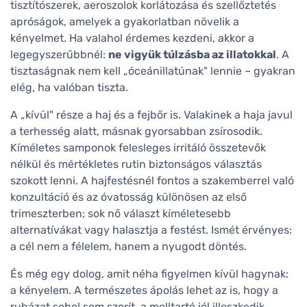
tisztítószerek, aeroszolok korlátozása és szellőztetés
apróságok, amelyek a gyakorlatban növelik a
kényelmet. Ha valahol érdemes kezdeni, akkor a
legegyszerűbbnél:
ne vigyük túlzásba az illatokkal
. A
tisztaságnak nem kell „óceánillatúnak" lennie – gyakran
elég, ha valóban tiszta.
A „kívül" része a haj és a fejbőr is. Valakinek a haja javul
a terhesség alatt, másnak gyorsabban zsírosodik.
Kíméletes samponok felesleges irritáló összetevők
nélkül és mértékletes rutin biztonságos választás
szokott lenni. A hajfestésnél fontos a szakemberrel való
konzultáció és az óvatosság különösen az első
trimeszterben; sok nő választ kíméletesebb
alternatívákat vagy halasztja a festést. Ismét érvényes:
a cél nem a félelem, hanem a nyugodt döntés.
És még egy dolog, amit néha figyelmen kívül hagynak:
a kényelem. A természetes ápolás lehet az is, hogy a
ruházat sehol sem szorít, a melltartó jól illeszkedik,