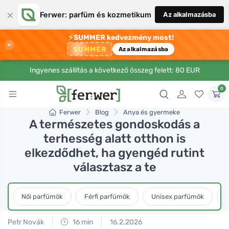
×
Ferwer: parfüm és kozmetikum
Az alkalmazásba
⚡
SUMMER kedvezmény most!
×
SUMMER
Az alkalmazásba
Ingyenes szállítás a következő összeg felett: 80 EUR
0
Ferwer
Blog
Anya és gyermeke
A természetes gondoskodás a
terhesség alatt otthon is
elkezdődhet, ha gyengéd rutint
választasz a te
Női parfümök
Férfi parfümök
Unisex parfümök
L
Petr Novák
16 min
16.2.2026