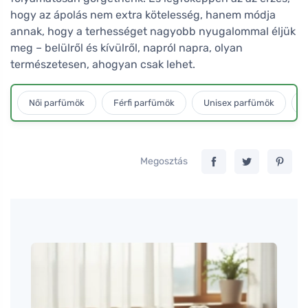
hogy az ápolás nem extra kötelesség, hanem módja
annak, hogy a terhességet nagyobb nyugalommal éljük
meg – belülről és kívülről, napról napra, olyan
természetesen, ahogyan csak lehet.
Női parfümök
Férfi parfümök
Unisex parfümök
L
Megosztás