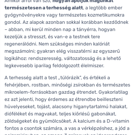
Amikor arról van szó,
hogyan ápoljuk magunkat
természetesen a terhesség alatt
, a legtöbb ember
gyógynövényekre vagy természetes kozmetikumokra
gondol. Az alapok azonban sokkal korábban kezdődnek
– abban, mi kerül minden nap a tányérra, hogyan
kezeljük a stresszt, és van-e a testnek tere
regenerálódni. Nem szükséges minden kalóriát
megszámolni; gyakran elég visszatérni az egyszerű
logikához: rendszeresség, változatosság és a lehető
legkevesebb iparilag feldolgozott élelmiszer.
A terhesség alatt a test „túlórázik", és értékeli a
fehérjében, rostban, minőségi zsírokban és természetes
mikroelem-forrásokban gazdag étrendet. Gyakorlatilag
ez azt jelenti, hogy érdemes az étrendbe beilleszteni
hüvelyeseket, tojást, alacsony higanytartalmú halakat,
dióféléket és magvakat, teljes kiőrlésű gabonákat,
zöldségeket és gyümölcsöket. A kalcium és a D-vitamin
fontos a csontok számára, a vas a vérképzéshez, a jód a