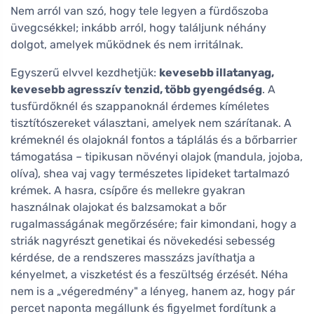
Nem arról van szó, hogy tele legyen a fürdőszoba
üvegcsékkel; inkább arról, hogy találjunk néhány
dolgot, amelyek működnek és nem irritálnak.
Egyszerű elvvel kezdhetjük:
kevesebb illatanyag,
kevesebb agresszív tenzid, több gyengédség
. A
tusfürdőknél és szappanoknál érdemes kíméletes
tisztítószereket választani, amelyek nem szárítanak. A
krémeknél és olajoknál fontos a táplálás és a bőrbarrier
támogatása – tipikusan növényi olajok (mandula, jojoba,
olíva), shea vaj vagy természetes lipideket tartalmazó
krémek. A hasra, csípőre és mellekre gyakran
használnak olajokat és balzsamokat a bőr
rugalmasságának megőrzésére; fair kimondani, hogy a
striák nagyrészt genetikai és növekedési sebesség
kérdése, de a rendszeres masszázs javíthatja a
kényelmet, a viszketést és a feszültség érzését. Néha
nem is a „végeredmény" a lényeg, hanem az, hogy pár
percet naponta megállunk és figyelmet fordítunk a