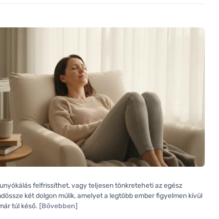
unyókálás felfrissíthet, vagy teljesen tönkreteheti az egész
ndössze két dolgon múlik, amelyet a legtöbb ember figyelmen kívül
már túl késő.
[Bővebben]