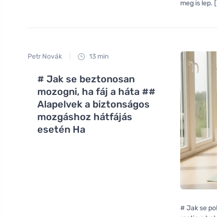
meg is lep.
Petr Novák
13 min
# Jak se beztonosan
mozogni, ha fáj a háta ##
Alapelvek a biztonságos
mozgáshoz hátfájás
esetén Ha
# Jak se p