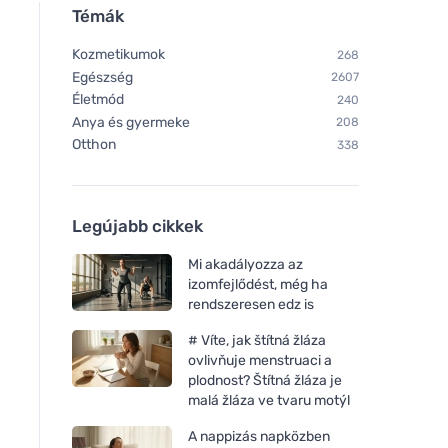
Témák
Kozmetikumok
268
Egészség
2607
Életmód
240
Anya és gyermeke
208
Otthon
338
Legújabb cikkek
Mi akadályozza az
izomfejlődést, még ha
rendszeresen edz is
# Víte, jak štítná žláza
ovlivňuje menstruaci a
plodnost? Štítná žláza je
malá žláza ve tvaru motýl
A nappizás napközben