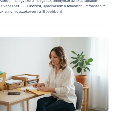
lyzetet. Íme egyszerű mozgások, amelyeket az akut fájdalom
 elvégezhet. --- Elnézést, újraolvasom a feladatot – **fordítani**
 hu-ra, nem összekeverni a
[Bővebben]