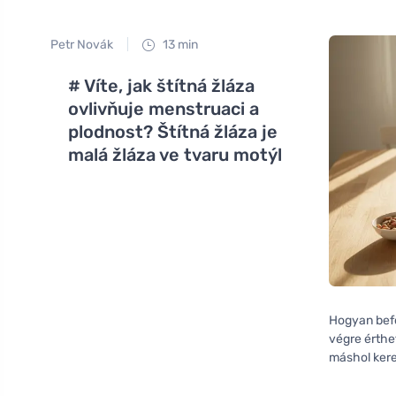
Petr Novák
13 min
# Víte, jak štítná žláza
ovlivňuje menstruaci a
plodnost? Štítná žláza je
malá žláza ve tvaru motýl
Hogyan befo
végre érthe
máshol kere