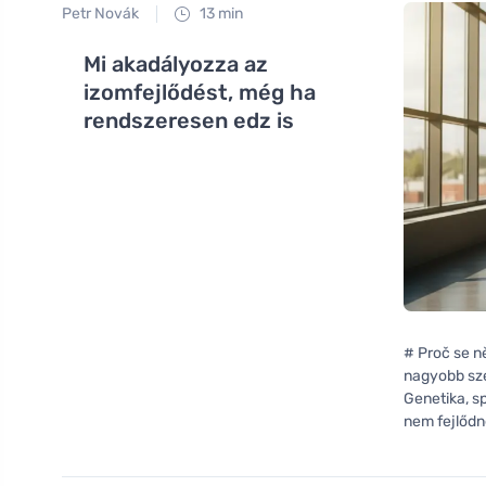
Petr Novák
13 min
Mi akadályozza az
izomfejlődést, még ha
rendszeresen edz is
# Proč se ně
nagyobb sze
Genetika, spá
nem fejlőd