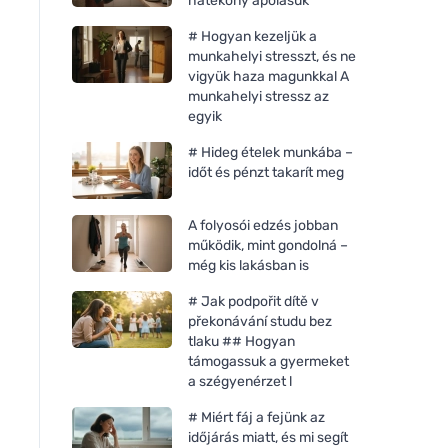
hatékony ápolásuk
# Hogyan kezeljük a
munkahelyi stresszt, és ne
vigyük haza magunkkal A
munkahelyi stressz az
egyik
# Hideg ételek munkába –
időt és pénzt takarít meg
A folyosói edzés jobban
működik, mint gondolná –
még kis lakásban is
# Jak podpořit dítě v
překonávání studu bez
tlaku ## Hogyan
támogassuk a gyermeket
a szégyenérzet l
# Miért fáj a fejünk az
időjárás miatt, és mi segít