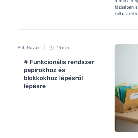
rontja a he
fázisában is
kell cs-ről
Petr Novák
13 min
# Funkcionális rendszer
papírokhoz és
blokkokhoz lépésről
lépésre