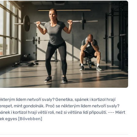
kterým lidem netvoří svaly? Genetika, spánek i kortizol hrají
repet, mint gondolnák. Proč se některým lidem netvoří svaly?
nek i kortizol hrají větší roli, než si většina lidí připouští. --- Miért
nek egyes
[Bővebben]