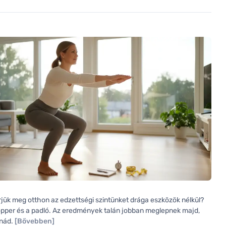
ük meg otthon az edzettségi szintünket drága eszközök nélkül?
opper és a padló. Az eredmények talán jobban meglepnek majd,
lnád.
[Bővebben]