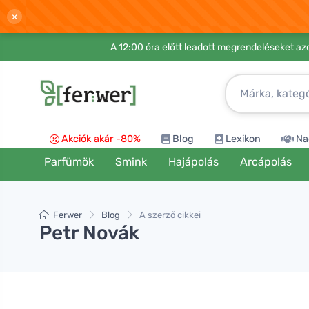
×
A 12:00 óra előtt leadott megrendeléseket azo
Akciók akár -80%
Blog
Lexikon
Na
Parfümök
Smink
Hajápolás
Arcápolás
Ferwer
Blog
A szerző cikkei
Petr Novák