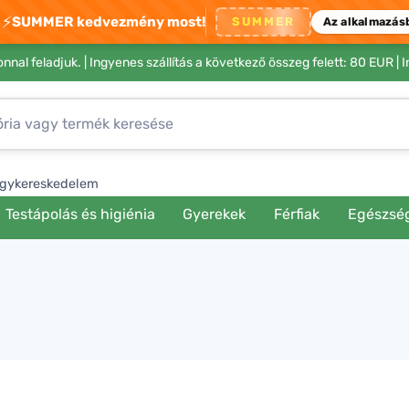
⚡
SUMMER kedvezmény most!
SUMMER
Az alkalmazás
nnal feladjuk. |
Ingyenes szállítás a következő összeg felett: 80 EUR
| 
gykereskedelem
Testápolás és higiénia
Gyerekek
Férfiak
Egészsé