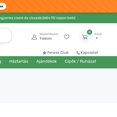
ba
Ingyenes csere és visszaküldés 90 napon belül
0
Bejelentkezés
Kosár
Fiókom
Ferwer Club
Kapcsolat
g
Háztartás
Ajándékok
Cipők / Ruházat