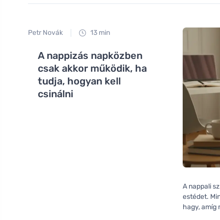
Petr Novák
13 min
A nappizás napközben
csak akkor működik, ha
tudja, hogyan kell
csinálni
A nappali sz
estédet. Mi
hagy, amíg 