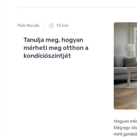
Petr Novák
13 min
Tanulja meg, hogyan
mérheti meg otthon a
kondíciószintjét
Hogyan mérj
Elég egy st
mint gondo