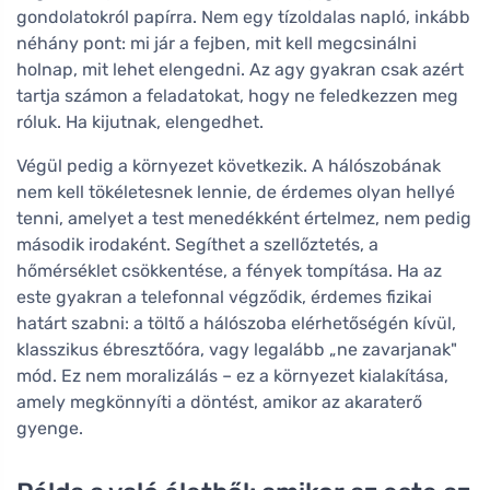
gondolatokról papírra. Nem egy tízoldalas napló, inkább
néhány pont: mi jár a fejben, mit kell megcsinálni
holnap, mit lehet elengedni. Az agy gyakran csak azért
tartja számon a feladatokat, hogy ne feledkezzen meg
róluk. Ha kijutnak, elengedhet.
Végül pedig a környezet következik. A hálószobának
nem kell tökéletesnek lennie, de érdemes olyan hellyé
tenni, amelyet a test menedékként értelmez, nem pedig
második irodaként. Segíthet a szellőztetés, a
hőmérséklet csökkentése, a fények tompítása. Ha az
este gyakran a telefonnal végződik, érdemes fizikai
határt szabni: a töltő a hálószoba elérhetőségén kívül,
klasszikus ébresztőóra, vagy legalább „ne zavarjanak"
mód. Ez nem moralizálás – ez a környezet kialakítása,
amely megkönnyíti a döntést, amikor az akaraterő
gyenge.