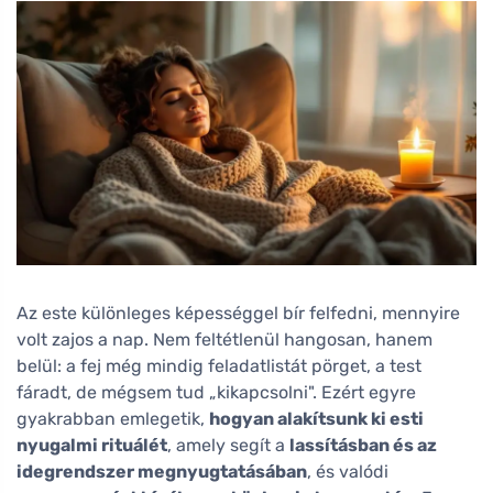
Az este különleges képességgel bír felfedni, mennyire
volt zajos a nap. Nem feltétlenül hangosan, hanem
belül: a fej még mindig feladatlistát pörget, a test
fáradt, de mégsem tud „kikapcsolni". Ezért egyre
gyakrabban emlegetik,
hogyan alakítsunk ki esti
nyugalmi rituálét
, amely segít a
lassításban és az
idegrendszer megnyugtatásában
, és valódi