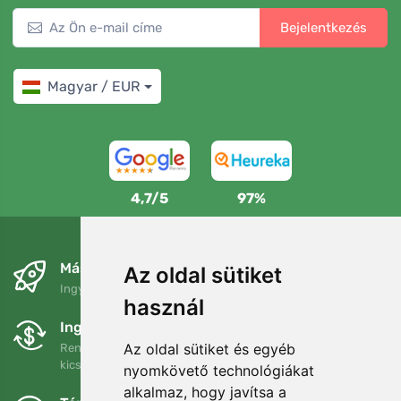
Bejelentkezés
Magyar / EUR
4,7/5
97%
Másnapra és ingyenesen
Az oldal sütiket
Ingyenes szállítás a következő összeg felett: 80 EUR
használ
Ingyenes csere és visszaküldés
Az oldal sütiket és egyéb
Rendelését 90 napon belül bármikor visszaküldheti vagy
kicserélheti.
nyomkövető technológiákat
alkalmaz, hogy javítsa a