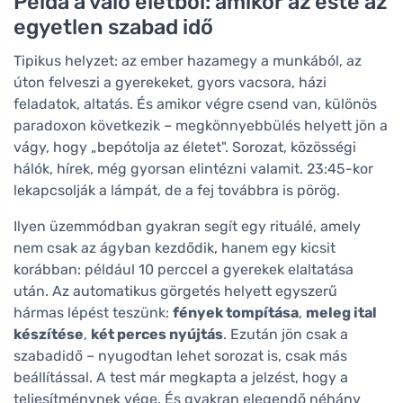
Példa a való életből: amikor az este az
egyetlen szabad idő
Tipikus helyzet: az ember hazamegy a munkából, az
úton felveszi a gyerekeket, gyors vacsora, házi
feladatok, altatás. És amikor végre csend van, különös
paradoxon következik – megkönnyebbülés helyett jön a
vágy, hogy „bepótolja az életet". Sorozat, közösségi
hálók, hírek, még gyorsan elintézni valamit. 23:45-kor
lekapcsolják a lámpát, de a fej továbbra is pörög.
Ilyen üzemmódban gyakran segít egy rituálé, amely
nem csak az ágyban kezdődik, hanem egy kicsit
korábban: például 10 perccel a gyerekek elaltatása
után. Az automatikus görgetés helyett egyszerű
hármas lépést teszünk:
fények tompítása
,
meleg ital
készítése
,
két perces nyújtás
. Ezután jön csak a
szabadidő – nyugodtan lehet sorozat is, csak más
beállítással. A test már megkapta a jelzést, hogy a
teljesítménynek vége. És gyakran elegendő néhány