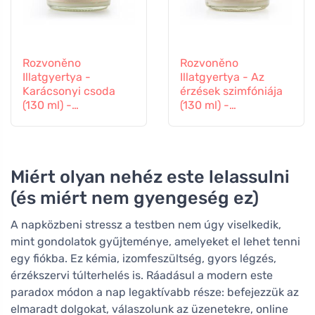
Rozvoněno
Rozvoněno
Illatgyertya -
Illatgyertya - Az
Karácsonyi csoda
érzések szimfóniája
(130 ml) -
(130 ml) -
mézeskalács
levendulával és
fűszerekkel
ylang-ylanggal
Miért olyan nehéz este lelassulni
(és miért nem gyengeség ez)
A napközbeni stressz a testben nem úgy viselkedik,
mint gondolatok gyűjteménye, amelyeket el lehet tenni
egy fiókba. Ez kémia, izomfeszültség, gyors légzés,
érzékszervi túlterhelés is. Ráadásul a modern este
paradox módon a nap legaktívabb része: befejezzük az
elmaradt dolgokat, válaszolunk az üzenetekre, online