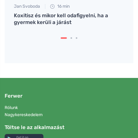
Jan Svoboda
16 min
Anna 
 az
Koxitisz és mikor kell odafigyelni, ha a
Hogya
gyermek kerüli a járást
élvez
Ferwer
Rólunk
Nagykereskedelem
Töltse le az alkalmazást
Get it on