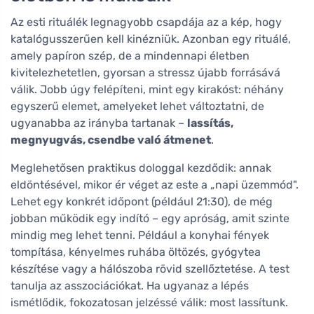
Az esti rituálék legnagyobb csapdája az a kép, hogy
katalógusszerűen kell kinézniük. Azonban egy rituálé,
amely papíron szép, de a mindennapi életben
kivitelezhetetlen, gyorsan a stressz újabb forrásává
válik. Jobb úgy felépíteni, mint egy kirakóst: néhány
egyszerű elemet, amelyeket lehet változtatni, de
ugyanabba az irányba tartanak –
lassítás,
megnyugvás, csendbe való átmenet
.
Meglehetősen praktikus dologgal kezdődik: annak
eldöntésével, mikor ér véget az este a „napi üzemmód".
Lehet egy konkrét időpont (például 21:30), de még
jobban működik egy indító – egy apróság, amit szinte
mindig meg lehet tenni. Például a konyhai fények
tompítása, kényelmes ruhába öltözés, gyógytea
készítése vagy a hálószoba rövid szellőztetése. A test
tanulja az asszociációkat. Ha ugyanaz a lépés
ismétlődik, fokozatosan jelzéssé válik: most lassítunk.