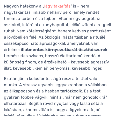
Nagyon hatékony a „
lágy takarítás
" is – nem
nagytakarítás, inkább néhány perc, amely rendet
teremt a térben és a fejben. Eltenni egy bögrét az
asztalról, letörölni a konyhapultot, előkészíteni a reggeli
ruhát. Nem kötelességként, hanem kedves gesztusként
a jövőbeli én felé. Az ökológiai háztartásban a rituálé
összekapcsolható apróságokkal, amelyeknek van
értelme:
illatmentes környezetbarát tisztítószerek
,
természetes szivacs, hosszú élettartamú kendő. A
különbség finom, de érzékelhető – kevesebb agresszív
illat, kevesebb „kémiai" benyomás, kevesebb inger.
Ezután jön a kulcsfontosságú rész: a testtel való
munka. A stressz ugyanis leggyakrabban a vállakban,
az állkapocsban és a hasban tartózkodik. És a test
gyakran többre vágyik, mint a „már nem gondolok rá"
elhatározás. Segít a rövid nyújtás vagy lassú séta a
lakásban, akár mezítláb is, hogy a figyelem a fejből
lefelé irányuljon. Valakinek a meleg zuhany passzol,