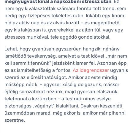
megnyugvást kínál a napközbeni stressz után
. Ez
nem egy kiválasztottak számára fenntartott trend, sem
pedig egy tízlépéses tökéletes rutin. Inkább egy finom
híd az aktív nap és az alvás között – és megépíthető
egy kis lakásban is, gyerekekkel az ajtón túl, vagy egy
stresszes munkával, tele aggódó gondolatokkal.
Lehet, hogy gyanúsan egyszerűen hangzik: néhány
ismétlődő tevékenység, amelyet a test idővel „már nem
kell semmit tennünk" jelzésként ismer fel. Azonban épp
ez az ismételhetőség a fontos.
Az idegrendszer
ugyanis
szereti az előreláthatóságot. Amikor az este mindig
másképp néz ki – egyszer későig dolgozunk, máskor
éjfélig sorozatokat nézünk, majd gyorsan elalszunk
telefonnal a kezünkben – a testnek nincs esélye
biztonságos „vágányt" kialakítani. Gyakran készenléti
üzemmódban marad, még akkor is, amikor már pihenni
szeretne.