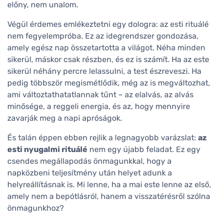
előny, nem unalom.
Végül érdemes emlékeztetni egy dologra: az esti rituálé
nem fegyelempróba. Ez az idegrendszer gondozása,
amely egész nap összetartotta a világot. Néha minden
sikerül, máskor csak részben, és ez is számít. Ha az este
sikerül néhány percre lelassulni, a test észreveszi. Ha
pedig többször megismétlődik, még az is megváltozhat,
ami változtathatatlannak tűnt – az elalvás, az alvás
minősége, a reggeli energia, és az, hogy mennyire
zavarják meg a napi apróságok.
És talán éppen ebben rejlik a legnagyobb varázslat:
az
esti nyugalmi rituálé
nem egy újabb feladat. Ez egy
csendes megállapodás önmagunkkal, hogy a
napközbeni teljesítmény után helyet adunk a
helyreállításnak is. Mi lenne, ha a mai este lenne az első,
amely nem a bepótlásról, hanem a visszatérésről szólna
önmagunkhoz?