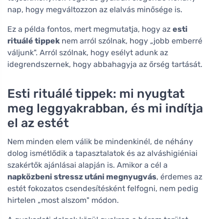
nap, hogy megváltozzon az elalvás minősége is.
Ez a példa fontos, mert megmutatja, hogy az
esti
rituálé tippek
nem arról szólnak, hogy „jobb emberré
váljunk". Arról szólnak, hogy esélyt adunk az
idegrendszernek, hogy abbahagyja az őrség tartását.
Esti rituálé tippek: mi nyugtat
meg leggyakrabban, és mi indítja
el az estét
Nem minden elem válik be mindenkinél, de néhány
dolog ismétlődik a tapasztalatok és az alváshigiéniai
szakértők ajánlásai alapján is. Amikor a cél a
napközbeni stressz utáni megnyugvás
, érdemes az
estét fokozatos csendesítésként felfogni, nem pedig
hirtelen „most alszom" módon.