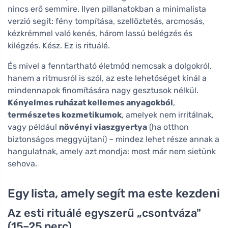
nincs erő semmire. Ilyen pillanatokban a minimalista
verzió segít: fény tompítása, szellőztetés, arcmosás,
kézkrémmel való kenés, három lassú belégzés és
kilégzés. Kész. Ez is rituálé.
És mivel a fenntartható életmód nemcsak a dolgokról,
hanem a ritmusról is szól, az este lehetőséget kínál a
mindennapok finomítására nagy gesztusok nélkül.
Kényelmes ruházat kellemes anyagokból
,
természetes kozmetikumok
, amelyek nem irritálnak,
vagy például
növényi viaszgyertya
(ha otthon
biztonságos meggyújtani) – mindez lehet része annak a
hangulatnak, amely azt mondja: most már nem sietünk
sehova.
Egy lista, amely segít ma este kezdeni
Az esti rituálé egyszerű „csontváza"
(15–25 perc)