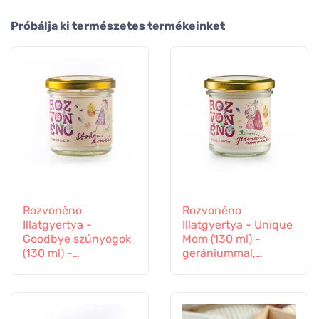
Próbálja ki természetes termékeinket
Rozvoněno
Rozvoněno
Illatgyertya -
Illatgyertya - Unique
Goodbye szúnyogok
Mom (130 ml) -
(130 ml) -
gerániummal,
levendulával és
naranccsal és
citromfűvel
pacsulival