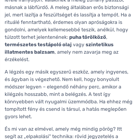
másnak a lábfürdő. A meleg általában erős biztonsági
jel, mert lazítja a feszültséget és lassítja a tempót. Ha a
rituálé fenntartható, érdemes olyan apróságokra is
gondolni, amelyek kellemesebbé teszik, anélkül, hogy
túlzott terhet jelentenének:
puha törölköző
,
természetes testápoló olaj
vagy
szintetikus
illatmentes balzsam
, amely nem zavarja meg az
érzékelést.
A légzés egy másik egyszerű eszköz, amely ingyenes,
és ágyban is végezhető. Nem kell, hogy bonyolult
módszer legyen – elegendő néhány perc, amikor a
kilégzés hosszabb, mint a belégzés. A test így
könnyebben vált nyugalmi üzemmódba. Ha ehhez még
tompított fény és csend is társul, a hatás meglepően
gyors lehet.
És mi van az elmével, amely még mindig pörög? Itt
segít az „elpakolási" technika: rövid jegyzetelés a