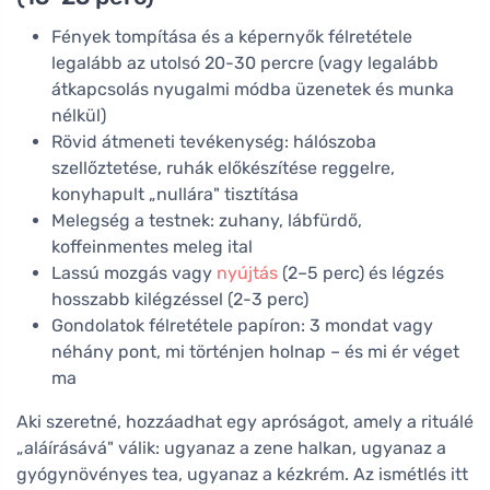
Fények tompítása és a képernyők félretétele
legalább az utolsó 20-30 percre (vagy legalább
átkapcsolás nyugalmi módba üzenetek és munka
nélkül)
Rövid átmeneti tevékenység: hálószoba
szellőztetése, ruhák előkészítése reggelre,
konyhapult „nullára" tisztítása
Melegség a testnek: zuhany, lábfürdő,
koffeinmentes meleg ital
Lassú mozgás vagy
nyújtás
(2–5 perc) és légzés
hosszabb kilégzéssel (2-3 perc)
Gondolatok félretétele papíron: 3 mondat vagy
néhány pont, mi történjen holnap – és mi ér véget
ma
Aki szeretné, hozzáadhat egy apróságot, amely a rituálé
„aláírásává" válik: ugyanaz a zene halkan, ugyanaz a
gyógynövényes tea, ugyanaz a kézkrém. Az ismétlés itt