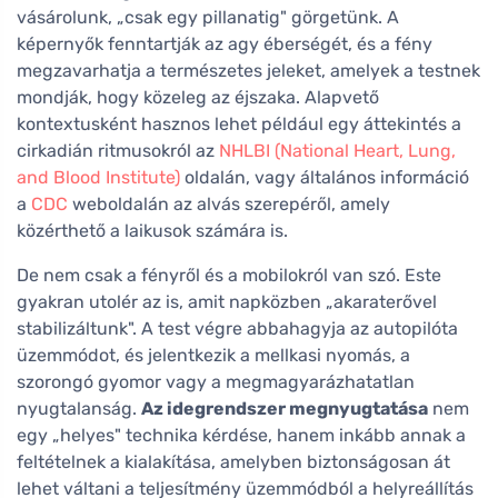
vásárolunk, „csak egy pillanatig" görgetünk. A
képernyők fenntartják az agy éberségét, és a fény
megzavarhatja a természetes jeleket, amelyek a testnek
mondják, hogy közeleg az éjszaka. Alapvető
kontextusként hasznos lehet például egy áttekintés a
cirkadián ritmusokról az
NHLBI (National Heart, Lung,
and Blood Institute)
oldalán, vagy általános információ
a
CDC
weboldalán az alvás szerepéről, amely
közérthető a laikusok számára is.
De nem csak a fényről és a mobilokról van szó. Este
gyakran utolér az is, amit napközben „akaraterővel
stabilizáltunk". A test végre abbahagyja az autopilóta
üzemmódot, és jelentkezik a mellkasi nyomás, a
szorongó gyomor vagy a megmagyarázhatatlan
nyugtalanság.
Az idegrendszer megnyugtatása
nem
egy „helyes" technika kérdése, hanem inkább annak a
feltételnek a kialakítása, amelyben biztonságosan át
lehet váltani a teljesítmény üzemmódból a helyreállítás