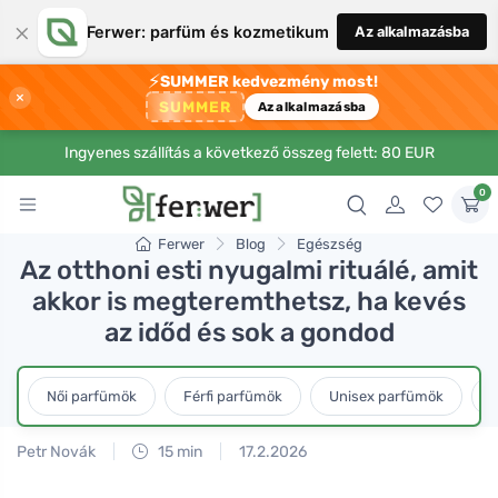
×
Ferwer: parfüm és kozmetikum
Az alkalmazásba
⚡
SUMMER kedvezmény most!
×
SUMMER
Az alkalmazásba
Ingyenes szállítás a következő összeg felett: 80 EUR
0
Ferwer
Blog
Egészség
Az otthoni esti nyugalmi rituálé, amit
akkor is megteremthetsz, ha kevés
az időd és sok a gondod
Női parfümök
Férfi parfümök
Unisex parfümök
L
Petr Novák
15 min
17.2.2026