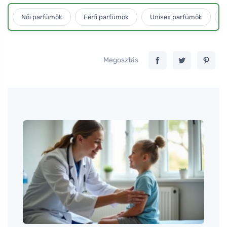
Női parfümök
Férfi parfümök
Unisex parfümök
L
Megosztás