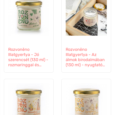
Rozvoněno
Rozvoněno
Illatgyertya - Jó
Illatgyertya - Az
szerencsét (130 ml) -
álmok birodalmában
rozmaringgal és
(130 ml) - nyugtató
levendulával
levendulával