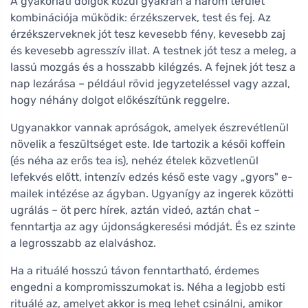
A gyakorlati dolgok közül gyakran a három terület
kombinációja működik: érzékszervek, test és fej. Az
érzékszerveknek jót tesz kevesebb fény, kevesebb zaj
és kevesebb agresszív illat. A testnek jót tesz a meleg, a
lassú mozgás és a hosszabb kilégzés. A fejnek jót tesz a
nap lezárása – például rövid jegyzeteléssel vagy azzal,
hogy néhány dolgot előkészítünk reggelre.
Ugyanakkor vannak apróságok, amelyek észrevétlenül
növelik a feszültséget este. Ide tartozik a késői koffein
(és néha az erős tea is), nehéz ételek közvetlenül
lefekvés előtt, intenzív edzés késő este vagy „gyors" e-
mailek intézése az ágyban. Ugyanígy az ingerek közötti
ugrálás – öt perc hírek, aztán videó, aztán chat –
fenntartja az agy újdonságkeresési módját. És ez szinte
a legrosszabb az elalváshoz.
Ha a rituálé hosszú távon fenntartható, érdemes
engedni a kompromisszumokat is. Néha a legjobb esti
rituálé az, amelyet akkor is meg lehet csinálni, amikor