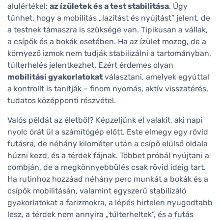
alulértékel:
az ízületek és a test stabilitása
. Úgy
tűnhet, hogy a mobilitás „lazítást és nyújtást” jelent, de
a testnek támaszra is szüksége van. Tipikusan a vállak,
a csípők és a bokák esetében. Ha az ízület mozog, de a
környező izmok nem tudják stabilizálni a tartományban,
túlterhelés jelentkezhet. Ezért érdemes olyan
mobilitási gyakorlatokat
választani, amelyek egyúttal
a kontrollt is tanítják – finom nyomás, aktív visszatérés,
tudatos középponti részvétel.
Valós példát az életből? Képzeljünk el valakit, aki napi
nyolc órát ül a számítógép előtt. Este elmegy egy rövid
futásra, de néhány kilométer után a csípő elülső oldala
húzni kezd, és a térdek fájnak. Többet próbál nyújtani a
combján, de a megkönnyebbülés csak rövid ideig tart.
Ha rutinhoz hozzáad néhány perc munkát a bokák és a
csípők mobilitásán, valamint egyszerű stabilizáló
gyakorlatokat a farizmokra, a lépés hirtelen nyugodtabb
lesz, a térdek nem annyira „túlterheltek”, és a futás