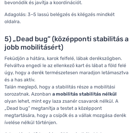
bevonódik és javítja a koordinációt.
Adagolás: 3–5 lassú belégzés és kilégzés mindkét
oldalra.
5) „Dead bug” (középponti stabilitás a
jobb mobilitásért)
Feküdjön a hátára, karok felfelé, lábak derékszögben.
Felváltva engedi le az ellenkező kart és lábat a föld felé
úgy, hogy a derék természetesen maradjon letámasztva
és a has aktív.
Talán meglepő, hogy a stabilitás része a mobilitási
sorozatnak. Azonban
a mobilitás stabilitás nélkül
olyan lehet, mint egy laza zsanér csavarok nélkül. A
„Dead bug” megtanítja a testet a középpont
megtartására, hogy a csípők és a vállak mozgása derék
ívelése nélkül történjen.