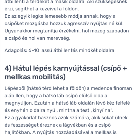
átbillenti a térdeket a másik oldalra. Aki szükségesnek
érzi, segíthet a kezeivel a földön.
Ez az egyik legkellemesebb módja annak, hogy a
csípőket mozgásba hozzuk agresszív nyújtás nélkül.
Ugyanakkor megtanítja érzékelni, hol mozog szabadon
a csípő és hol van merevség.
Adagolás: 6–10 lassú átbillentés mindkét oldalra.
4) Hátul lépés karnyújtással (csípő +
mellkas mobilitás)
Lépésből (hátsó térd lehet a földön) a medence finoman
alábillen, hogy a hátsó láb csípő elülső oldala
megnyúljon. Ezután a hátsó láb oldalán lévő kéz felfelé
és enyhén oldalra nyúl, mintha a test „kinyílna”.
Ez a gyakorlat hasznos azok számára, akik sokat ülnek
és feszességet éreznek a lágyékban és a csípő
hajlítókban. A nyújtás hozzáadásával a mellkas is