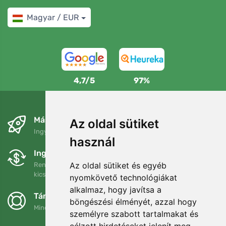
Magyar / EUR
4,7/5
97%
Másnapra és ingyenesen
Az oldal sütiket
Ingyenes szállítás a következő összeg felett: 80 EUR
használ
Ingyenes csere és visszaküldés
Az oldal sütiket és egyéb
Rendelését 90 napon belül bármikor visszaküldheti vagy
kicserélheti.
nyomkövető technológiákat
alkalmaz, hogy javítsa a
Támogatjuk a Trees.org-ot
böngészési élményét, azzal hogy
Minden megrendelésért ültetünk egy fát! Bővebben
Rólunk
.
személyre szabott tartalmakat és