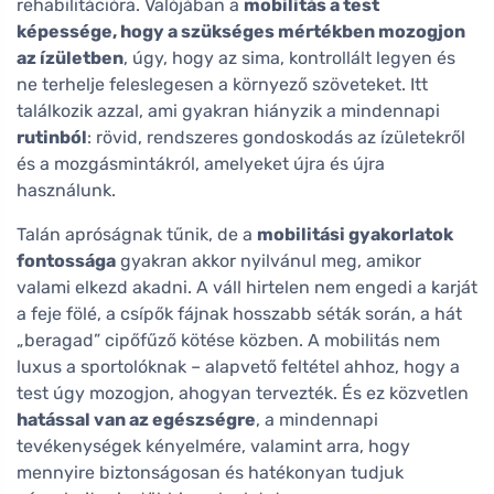
rehabilitációra. Valójában a
mobilitás a test
képessége, hogy a szükséges mértékben mozogjon
az ízületben
, úgy, hogy az sima, kontrollált legyen és
ne terhelje feleslegesen a környező szöveteket. Itt
találkozik azzal, ami gyakran hiányzik a mindennapi
rutinból
: rövid, rendszeres gondoskodás az ízületekről
és a mozgásmintákról, amelyeket újra és újra
használunk.
Talán apróságnak tűnik, de a
mobilitási gyakorlatok
fontossága
gyakran akkor nyilvánul meg, amikor
valami elkezd akadni. A váll hirtelen nem engedi a karját
a feje fölé, a csípők fájnak hosszabb séták során, a hát
„beragad” cipőfűző kötése közben. A mobilitás nem
luxus a sportolóknak – alapvető feltétel ahhoz, hogy a
test úgy mozogjon, ahogyan tervezték. És ez közvetlen
hatással van az egészségre
, a mindennapi
tevékenységek kényelmére, valamint arra, hogy
mennyire biztonságosan és hatékonyan tudjuk