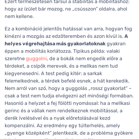
Ezért természetesen társul a stabilitás a mobilitáshoz:
hogy az ízület bár mozog, ne „csússzon” oldalra, ahol
nem kellene.
Ez a kombináció jelentős hatással van arra, hogyan fog
kinézni a mozgás az edzőteremben és azon kívül is.
A
helyes végrehajtása más gyakorlatoknak
gyakran
éppen a mobilitás korlátozza. Tipikus példa: valaki
szeretne
guggolni
, de a bokák nem engedik előre a
térdeket, a csípők merevek, és a mellkas nem tud
kiegyenesedni. A test pedig kitér: a sarkak
felemelkednek, a térdek befelé esnek, a hát kerekedik.
Nem arról van szó, hogy a guggolás „rossz gyakorlat” –
csak a test nem tudja elvégezni azt minőségi formában.
Hasonló a helyzet a fej fölötti nyomással: ha a mellkasi
gerinc és a vállak nem rendelkeznek mobilitással, a
derék ívelésével és a nyak előretolásával kezd
kompenzálni. Az eredmény egy túlterhelés, amely
„gyenge középként” jelentkezik, de a probléma gyökere