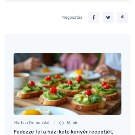
Megosztás
Martina Domanská
16 min
Jan S
Fedezze fel a házi keto kenyér receptjét,
A cit