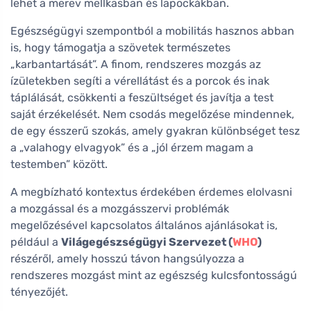
lehet a merev mellkasban és lapockákban.
Egészségügyi szempontból a mobilitás hasznos abban
is, hogy támogatja a szövetek természetes
„karbantartását”. A finom, rendszeres mozgás az
ízületekben segíti a vérellátást és a porcok és inak
táplálását, csökkenti a feszültséget és javítja a test
saját érzékelését. Nem csodás megelőzése mindennek,
de egy ésszerű szokás, amely gyakran különbséget tesz
a „valahogy elvagyok” és a „jól érzem magam a
testemben” között.
A megbízható kontextus érdekében érdemes elolvasni
a mozgással és a mozgásszervi problémák
megelőzésével kapcsolatos általános ajánlásokat is,
például a
Világegészségügyi Szervezet (
WHO
)
részéről, amely hosszú távon hangsúlyozza a
rendszeres mozgást mint az egészség kulcsfontosságú
tényezőjét.