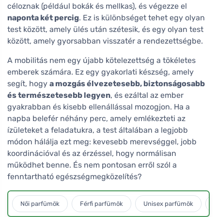
céloznak (például bokák és mellkas), és végezze el
naponta két percig
. Ez is különbséget tehet egy olyan
test között, amely ülés után szétesik, és egy olyan test
között, amely gyorsabban visszatér a rendezettségbe.
A mobilitás nem egy újabb kötelezettség a tökéletes
emberek számára. Ez egy gyakorlati készség, amely
segít, hogy
a mozgás élvezetesebb, biztonságosabb
és természetesebb legyen
, és ezáltal az ember
gyakrabban és kisebb ellenállással mozogjon. Ha a
napba belefér néhány perc, amely emlékezteti az
ízületeket a feladatukra, a test általában a legjobb
módon hálálja ezt meg: kevesebb merevséggel, jobb
koordinációval és az érzéssel, hogy normálisan
működhet benne. És nem pontosan erről szól a
fenntartható egészségmegközelítés?
Női parfümök
Férfi parfümök
Unisex parfümök
L