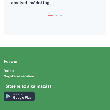
amelyet imádni fog
emés
Ferwer
Rólunk
Nagykereskedelem
Töltse le az alkalmazást
Get it on
Google Play