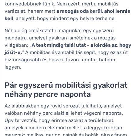
könnyedebbnek tűnik. Nem azért, mert a mobilitás
varázslat, hanem mert
a mozgás oda kerül, ahol lennie
kell
, ahelyett, hogy mindent egy helyre terhelne.
Néha elég emlékeztetni magunkat egy egyszerű
mondatra, amelyet gyakran ismételnek a mozgás
világában: „
A test mindig talál utat – a kérdés az, hogy
jó út-e.
” A mobilitás és a stabilitás segít, hogy ez az út
biztonságosabb és hosszú távon fenntarthatóbb
legyen.
Pár egyszerű mobilitási gyakorlat
néhány percre naponta
Az alábbiakban egy rövid sorozat található, amelyet
valóban néhány perc alatt el lehet végezni naponta.
Úgy tervezték, hogy érintse azokat a területeket,
amelyek a modern életmód mellett a leggyakrabban
merevek: mellkasi gerinc, csípők és bokák, plusz finom