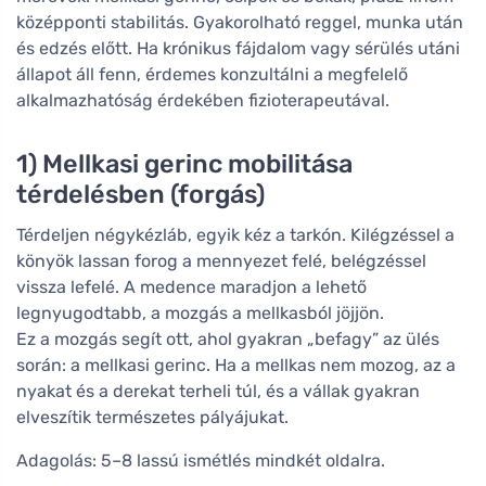
középponti stabilitás. Gyakorolható reggel, munka után
és edzés előtt. Ha krónikus fájdalom vagy sérülés utáni
állapot áll fenn, érdemes konzultálni a megfelelő
alkalmazhatóság érdekében fizioterapeutával.
1) Mellkasi gerinc mobilitása
térdelésben (forgás)
Térdeljen négykézláb, egyik kéz a tarkón. Kilégzéssel a
könyök lassan forog a mennyezet felé, belégzéssel
vissza lefelé. A medence maradjon a lehető
legnyugodtabb, a mozgás a mellkasból jöjjön.
Ez a mozgás segít ott, ahol gyakran „befagy” az ülés
során: a mellkasi gerinc. Ha a mellkas nem mozog, az a
nyakat és a derekat terheli túl, és a vállak gyakran
elveszítik természetes pályájukat.
Adagolás: 5–8 lassú ismétlés mindkét oldalra.