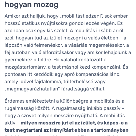
hogyan mozog
Amikor azt halljuk, hogy „mobilitást edzeni”, sok ember
hosszú statikus nyújtásokra gondol edzés végén. Ez
azonban csak egy kis szelet. A mobilitás inkább arról
szól, hogyan tud az ízület mozogni a valós életben – a
lépcsőn való felmenéskor, a vásárlás megemelésekor, a
fej autóban való elfordításakor vagy amikor lehajolunk a
gyermekhez a földre. Ha valahol korlátozott a
mozgástartomány, a test máshol kezd kompenzálni. És
pontosan itt kezdődik egy apró kompenzációs lánc,
amely idővel fájdalommá, túlterheléssé vagy
„megmagyarázhatatlan” fáradtsággá válhat.
Érdemes emlékeztetni a különbségre a mobilitás és a
rugalmasság között. A rugalmasság inkább passzív –
hogy a szövet milyen messzire nyújtható. A mobilitás
aktív –
milyen messzire jut el az ízület, és képes-e a
test megtartani az irányítást ebben a tartományban
.