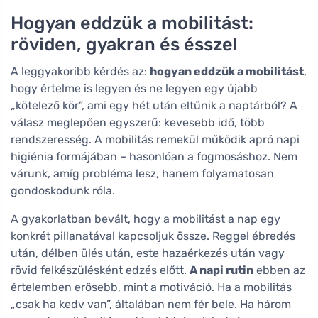
Hogyan eddzük a mobilitást:
röviden, gyakran és ésszel
A leggyakoribb kérdés az:
hogyan eddzük a mobilitást
,
hogy értelme is legyen és ne legyen egy újabb
„kötelező kör”, ami egy hét után eltűnik a naptárból? A
válasz meglepően egyszerű: kevesebb idő, több
rendszeresség. A mobilitás remekül működik apró napi
higiénia formájában – hasonlóan a fogmosáshoz. Nem
várunk, amíg probléma lesz, hanem folyamatosan
gondoskodunk róla.
A gyakorlatban bevált, hogy a mobilitást a nap egy
konkrét pillanatával kapcsoljuk össze. Reggel ébredés
után, délben ülés után, este hazaérkezés után vagy
rövid felkészülésként edzés előtt.
A napi rutin
ebben az
értelemben erősebb, mint a motiváció. Ha a mobilitás
„csak ha kedv van”, általában nem fér bele. Ha három