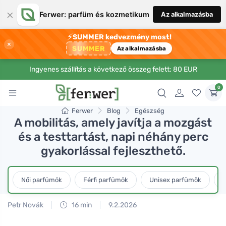
×
Ferwer: parfüm és kozmetikum
Az alkalmazásba
⚡
SUMMER kedvezmény most!
×
SUMMER
Az alkalmazásba
Ingyenes szállítás a következő összeg felett: 80 EUR
0
Ferwer
Blog
Egészség
A mobilitás, amely javítja a mozgást
és a testtartást, napi néhány perc
gyakorlással fejleszthető.
Női parfümök
Férfi parfümök
Unisex parfümök
L
Petr Novák
16 min
9.2.2026