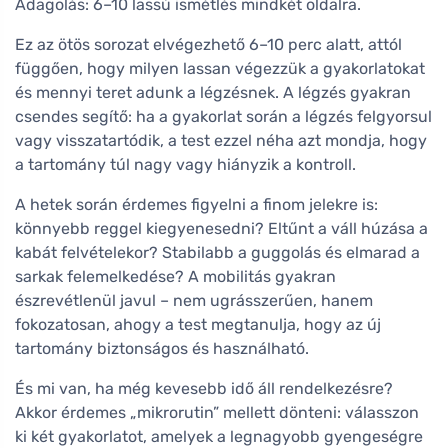
Adagolás: 6–10 lassú ismétlés mindkét oldalra.
Ez az ötös sorozat elvégezhető 6–10 perc alatt, attól
függően, hogy milyen lassan végezzük a gyakorlatokat
és mennyi teret adunk a légzésnek. A légzés gyakran
csendes segítő: ha a gyakorlat során a légzés felgyorsul
vagy visszatartódik, a test ezzel néha azt mondja, hogy
a tartomány túl nagy vagy hiányzik a kontroll.
A hetek során érdemes figyelni a finom jelekre is:
könnyebb reggel kiegyenesedni? Eltűnt a váll húzása a
kabát felvételekor? Stabilabb a guggolás és elmarad a
sarkak felemelkedése? A mobilitás gyakran
észrevétlenül javul – nem ugrásszerűen, hanem
fokozatosan, ahogy a test megtanulja, hogy az új
tartomány biztonságos és használható.
És mi van, ha még kevesebb idő áll rendelkezésre?
Akkor érdemes „mikrorutin” mellett dönteni: válasszon
ki két gyakorlatot, amelyek a legnagyobb gyengeségre