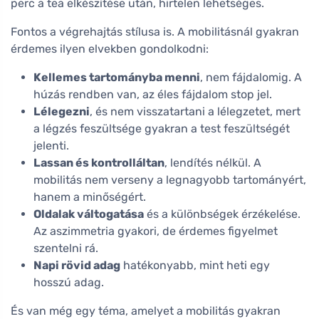
perc a tea elkészítése után, hirtelen lehetséges.
Fontos a végrehajtás stílusa is. A mobilitásnál gyakran
érdemes ilyen elvekben gondolkodni:
Kellemes tartományba menni
, nem fájdalomig. A
húzás rendben van, az éles fájdalom stop jel.
Lélegezni
, és nem visszatartani a lélegzetet, mert
a légzés feszültsége gyakran a test feszültségét
jelenti.
Lassan és kontrolláltan
, lendítés nélkül. A
mobilitás nem verseny a legnagyobb tartományért,
hanem a minőségért.
Oldalak váltogatása
és a különbségek érzékelése.
Az aszimmetria gyakori, de érdemes figyelmet
szentelni rá.
Napi rövid adag
hatékonyabb, mint heti egy
hosszú adag.
És van még egy téma, amelyet a mobilitás gyakran