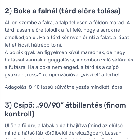
2) Boka a falnál (térd előre tolása)
Álljon szembe a falra, a talp teljesen a földön marad. A
térd lassan előre tolódik a fal felé, hogy a sarok ne
emelkedjen el. Ha a térd könnyen érinti a falat, a lábat
lehet kicsit hátrébb tolni.
A bokák gyakran figyelmen kívül maradnak, de nagy
hatással vannak a guggolásra, a dombon való sétára és
a futásra. Ha a boka nem enged, a térd és a csípő
gyakran „rossz” kompenzációval „viszi el” a terhet.
Adagolás: 8–10 lassú súlyáthelyezés mindkét lábra.
3) Csípő: „90/90” átbillentés (finom
kontroll)
Üljön a földre, a lábak oldalt hajlítva (mind az elülső,
mind a hátsó láb körülbelül derékszögben). Lassan