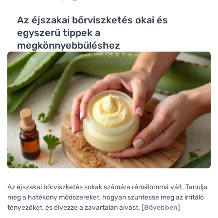
Az éjszakai bőrviszketés okai és
egyszerű tippek a
megkönnyebbüléshez
Az éjszakai bőrviszketés sokak számára rémálommá vált. Tanulja
meg a hatékony módszereket, hogyan szüntesse meg az irritáló
tényezőket, és élvezze a zavartalan alvást.
[Bővebben]