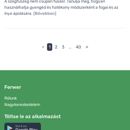
A szegfűszeg nem csupán fűszer. Tanulja meg, hogyan
használhatja gyengéd és hatékony módszerként a fogai és az
ínye ápolására.
[Bővebben]
«
1
2
3
…
40
»
Ferwer
Rólunk
Nagykereskedelem
Töltse le az alkalmazást
Get it on
Google Play