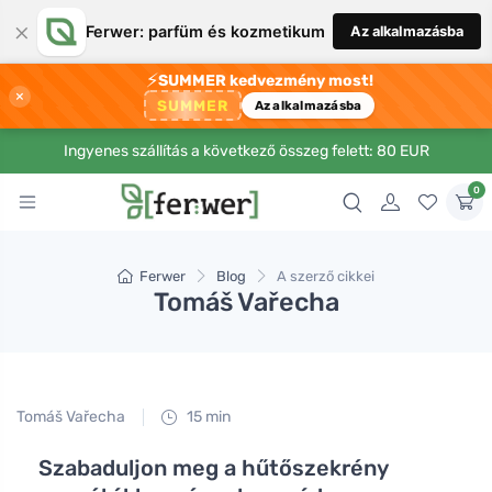
×
Ferwer: parfüm és kozmetikum
Az alkalmazásba
⚡
SUMMER kedvezmény most!
×
SUMMER
Az alkalmazásba
Ingyenes szállítás a következő összeg felett: 80 EUR
0
Ferwer
Blog
A szerző cikkei
Tomáš Vařecha
Tomáš Vařecha
15 min
Szabaduljon meg a hűtőszekrény