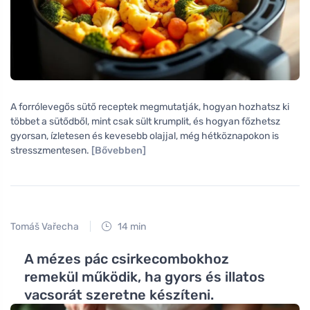
A forrólevegős sütő receptek megmutatják, hogyan hozhatsz ki
többet a sütődből, mint csak sült krumplit, és hogyan főzhetsz
gyorsan, ízletesen és kevesebb olajjal, még hétköznapokon is
stresszmentesen.
[Bővebben]
Tomáš Vařecha
14 min
A mézes pác csirkecombokhoz
remekül működik, ha gyors és illatos
vacsorát szeretne készíteni.