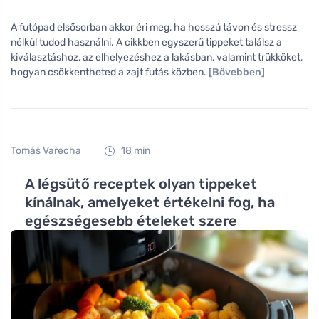
A futópad elsősorban akkor éri meg, ha hosszú távon és stressz
nélkül tudod használni. A cikkben egyszerű tippeket találsz a
kiválasztáshoz, az elhelyezéshez a lakásban, valamint trükköket,
hogyan csökkentheted a zajt futás közben.
[Bővebben]
Tomáš Vařecha
18 min
A légsütő receptek olyan tippeket
kínálnak, amelyeket értékelni fog, ha
egészségesebb ételeket szere