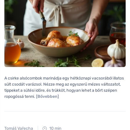
A csirke alsócombok marinádja egy hétköznapi vacsorából illatos
sült csodát varázsol. Nézze meg az egyszerű mézes változatot,
tippeket a sütési időre, és trükköt, hogyan lehet a bőrt szépen
ropogóssá tenni.
[Bővebben]
Tomáš Vařecha
10 min