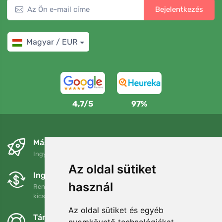
Bejelentkezés
Magyar / EUR
4,7/5
97%
Másnapra és ingyenesen
Ingyenes szállítás a következő összeg felett: 80 EUR
Az oldal sütiket
Ingyenes csere és visszaküldés
használ
Rendelését 90 napon belül bármikor visszaküldheti vagy
kicserélheti.
Az oldal sütiket és egyéb
Támogatjuk a Trees.org-ot