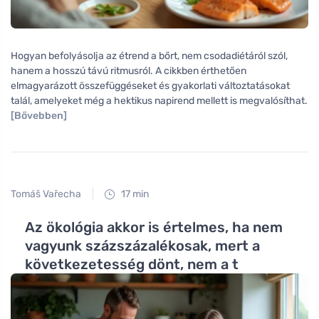
Hogyan befolyásolja az étrend a bőrt, nem csodadiétáról szól,
hanem a hosszú távú ritmusról. A cikkben érthetően
elmagyarázott összefüggéseket és gyakorlati változtatásokat
talál, amelyeket még a hektikus napirend mellett is megvalósíthat.
[Bővebben]
Tomáš Vařecha
17 min
Az ökológia akkor is értelmes, ha nem
vagyunk százszázalékosak, mert a
következetesség dönt, nem a t