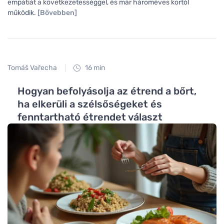
empátiát a következetességgel, és már hároméves kortól
működik.
[Bővebben]
Tomáš Vařecha
16 min
Hogyan befolyásolja az étrend a bőrt,
ha elkerüli a szélsőségeket és
fenntartható étrendet választ