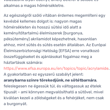
alkalmas a magas hőmérsékletre.
Az egészségről szóló vitában érdemes megemlíteni egy
kevésbé kellemes dolgot is: nagyon magas
hőmérsékleten és hosszú sütési idő alatt a
keményítőtartalmú élelmiszerek (burgonya,
péksütemény) akrilamidot képezhetnek, hasonlóan
ahhoz, mint sütés és sütés esetén általában. Az Európai
Élelmiszerbiztonsági Hatóság (EFSA) erre vonatkozó
összefüggéseket és ajánlásokat fogalmaz meg a
háztartások számára:
https://www.efsa.europa.eu/en/topics/topic/acrylamide
.
A gyakorlatban ez egyszerű szabályt jelent:
aranybarna színre törekedjünk, ne sötétbarnára
,
feleslegesen ne égessük túl, és váltogassuk az ételek
típusát – ami könnyen megvalósítható a sütővel, mivel
kiválóan kezeli a zöldségeket és a fehérjéket, nem csak
a burgonyát.