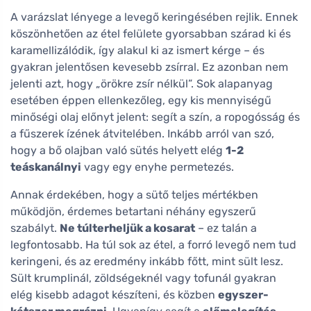
A varázslat lényege a levegő keringésében rejlik. Ennek
köszönhetően az étel felülete gyorsabban szárad ki és
karamellizálódik, így alakul ki az ismert kérge – és
gyakran jelentősen kevesebb zsírral. Ez azonban nem
jelenti azt, hogy „örökre zsír nélkül”. Sok alapanyag
esetében éppen ellenkezőleg, egy kis mennyiségű
minőségi olaj előnyt jelent: segít a szín, a ropogósság és
a fűszerek ízének átvitelében. Inkább arról van szó,
hogy a bő olajban való sütés helyett elég
1-2
teáskanálnyi
vagy egy enyhe permetezés.
Annak érdekében, hogy a sütő teljes mértékben
működjön, érdemes betartani néhány egyszerű
szabályt.
Ne túlterheljük a kosarat
– ez talán a
legfontosabb. Ha túl sok az étel, a forró levegő nem tud
keringeni, és az eredmény inkább főtt, mint sült lesz.
Sült krumplinál, zöldségeknél vagy tofunál gyakran
elég kisebb adagot készíteni, és közben
egyszer-