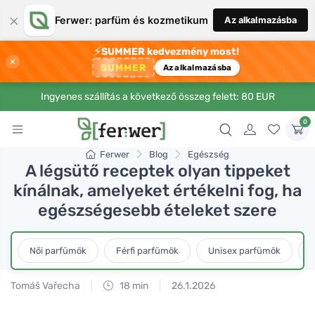
×
Ferwer: parfüm és kozmetikum
Az alkalmazásba
⚡
SUMMER kedvezmény most!
×
SUMMER
Az alkalmazásba
Ingyenes szállítás a következő összeg felett: 80 EUR
0
Ferwer
Blog
Egészség
A légsütő receptek olyan tippeket
kínálnak, amelyeket értékelni fog, ha
egészségesebb ételeket szere
Női parfümök
Férfi parfümök
Unisex parfümök
L
Tomáš Vařecha
18 min
26.1.2026