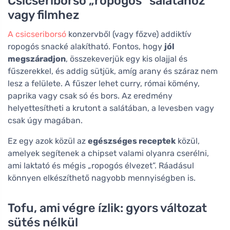
Csicseriborsó „ropogós” salátához
vagy filmhez
A csicseriborsó
konzervből (vagy főzve) addiktív
ropogós snacké alakítható. Fontos, hogy
jól
megszáradjon
, összekeverjük egy kis olajjal és
fűszerekkel, és addig sütjük, amíg arany és száraz nem
lesz a felülete. A fűszer lehet curry, római kömény,
paprika vagy csak só és bors. Az eredmény
helyettesítheti a krutont a salátában, a levesben vagy
csak úgy magában.
Ez egy azok közül az
egészséges receptek
közül,
amelyek segítenek a chipset valami olyanra cserélni,
ami laktató és mégis „ropogós élvezet”. Ráadásul
könnyen elkészíthető nagyobb mennyiségben is.
Tofu, ami végre ízlik: gyors változat
sütés nélkül