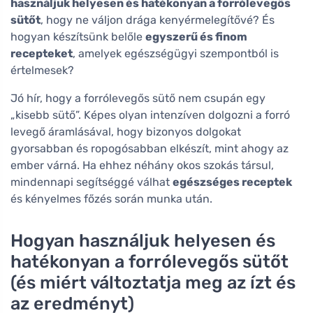
használjuk helyesen és hatékonyan a forrólevegős
sütőt
, hogy ne váljon drága kenyérmelegítővé? És
hogyan készítsünk belőle
egyszerű és finom
recepteket
, amelyek egészségügyi szempontból is
értelmesek?
Jó hír, hogy a forrólevegős sütő nem csupán egy
„kisebb sütő”. Képes olyan intenzíven dolgozni a forró
levegő áramlásával, hogy bizonyos dolgokat
gyorsabban és ropogósabban elkészít, mint ahogy az
ember várná. Ha ehhez néhány okos szokás társul,
mindennapi segítséggé válhat
egészséges receptek
és kényelmes főzés során munka után.
Hogyan használjuk helyesen és
hatékonyan a forrólevegős sütőt
(és miért változtatja meg az ízt és
az eredményt)