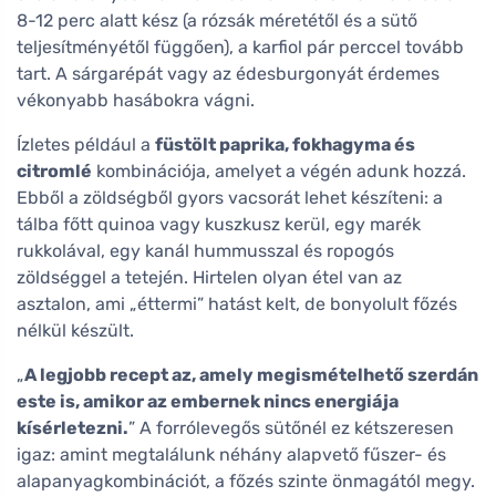
8-12 perc alatt kész (a rózsák méretétől és a sütő
teljesítményétől függően), a karfiol pár perccel tovább
tart. A sárgarépát vagy az édesburgonyát érdemes
vékonyabb hasábokra vágni.
Ízletes például a
füstölt paprika, fokhagyma és
citromlé
kombinációja, amelyet a végén adunk hozzá.
Ebből a zöldségből gyors vacsorát lehet készíteni: a
tálba főtt quinoa vagy kuszkusz kerül, egy marék
rukkolával, egy kanál hummusszal és ropogós
zöldséggel a tetején. Hirtelen olyan étel van az
asztalon, ami „éttermi” hatást kelt, de bonyolult főzés
nélkül készült.
„
A legjobb recept az, amely megismételhető szerdán
este is, amikor az embernek nincs energiája
kísérletezni.
” A forrólevegős sütőnél ez kétszeresen
igaz: amint megtalálunk néhány alapvető fűszer- és
alapanyagkombinációt, a főzés szinte önmagától megy.