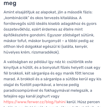
meg
Amint elsajátítjuk az alapokat, jön a második fázis:
„kombinációk” és okos tervezés kitalálása. A
forrólevegős sütő ideális kisebb adagokhoz és gyors
összetevőkhöz, ezért érdemes az ételre mint
építőkészletre gondolni. Egyszer zöldséget sütünk,
máskor tofut, máskor burgonyát – a többi pedig az
otthon lévő dolgokkal egészül ki (saláta, kenyér,
hüvelyes krém, rizsmaradékok).
A valóságban ez például így néz ki: csütörtök este
kinyitjuk a hűtőt, és a bonyolult főzés helyett csak egy
fél brokkoli, két sárgarépa és egy marék főtt lencse
marad. A brokkoli és a sárgarépa a sütőbe kerül egy kis
olajjal és füstölt paprikával, a lencse pedig
paradicsompürével és fokhagymával melegszik, a
tetejére egy kanál joghurt vagy
https://www.ferwer.cz/blog/tahini
kerül. Húsz percen