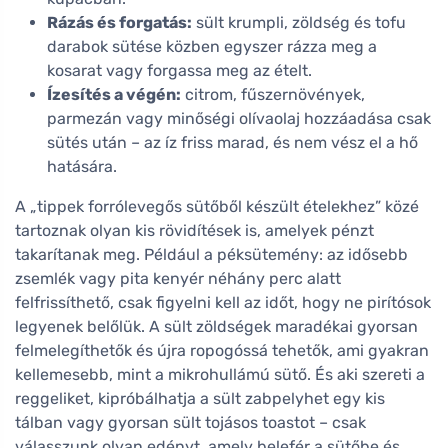
Rázás és forgatás:
sült krumpli, zöldség és tofu
darabok sütése közben egyszer rázza meg a
kosarat vagy forgassa meg az ételt.
Ízesítés a végén:
citrom, fűszernövények,
parmezán vagy minőségi olívaolaj hozzáadása csak
sütés után – az íz friss marad, és nem vész el a hő
hatására.
A „tippek forrólevegős sütőből készült ételekhez” közé
tartoznak olyan kis rövidítések is, amelyek pénzt
takarítanak meg. Például a péksütemény: az idősebb
zsemlék vagy pita kenyér néhány perc alatt
felfrissíthető, csak figyelni kell az időt, hogy ne pirítósok
legyenek belőlük. A sült zöldségek maradékai gyorsan
felmelegíthetők és újra ropogóssá tehetők, ami gyakran
kellemesebb, mint a mikrohullámú sütő. És aki szereti a
reggeliket, kipróbálhatja a sült zabpelyhet egy kis
tálban vagy gyorsan sült tojásos toastot – csak
válasszunk olyan edényt, amely belefér a sütőbe és