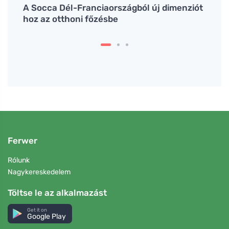
, és
A Socca Dél-Franciaországból új dimenziót
Hogya
hoz az otthoni főzésbe
ami t
Ferwer
Rólunk
Nagykereskedelem
Töltse le az alkalmazást
Get it on
Google Play