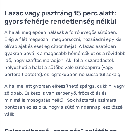
Lazac vagy pisztráng 15 perc alatt:
gyors fehérje rendetlenség nélkül
A halak meglepően hálásak a forrólevegős sütőben.
Elég a filét megsózni, megborsozni, hozzáadni egy kis
olívaolajat és esetleg citromhéjat. A lazac esetében
gyakran beválik a magasabb hőmérséklet és a rövidebb
idő, hogy szaftos maradjon. Aki fél a kiszáradástól,
helyezheti a halat a sütőbe való sütőpapírra (vagy
perforált betétre), és legfőképpen ne süsse túl sokáig.
A hal mellett gyorsan elkészíthető spárga, cukkini vagy
zöldbab. És kész is van serpenyő, fröcskölés és
minimális mosogatás nélkül. Sok háztartás számára
pontosan ez az oka, hogy a sütő mindennapi eszközzé
válik.