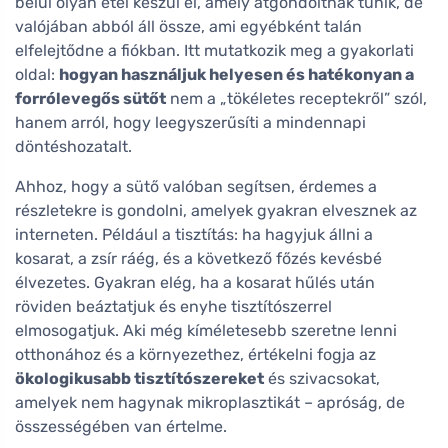
belül olyan étel készül el, amely átgondoltnak tűnik, de
valójában abból áll össze, ami egyébként talán
elfelejtődne a fiókban. Itt mutatkozik meg a gyakorlati
oldal:
hogyan használjuk helyesen és hatékonyan a
forrólevegős sütőt
nem a „tökéletes receptekről” szól,
hanem arról, hogy leegyszerűsíti a mindennapi
döntéshozatalt.
Ahhoz, hogy a sütő valóban segítsen, érdemes a
részletekre is gondolni, amelyek gyakran elvesznek az
interneten. Például a tisztítás: ha hagyjuk állni a
kosarat, a zsír ráég, és a következő főzés kevésbé
élvezetes. Gyakran elég, ha a kosarat hűlés után
röviden beáztatjuk és enyhe tisztítószerrel
elmosogatjuk. Aki még kíméletesebb szeretne lenni
otthonához és a környezethez, értékelni fogja az
ökologikusabb tisztítószereket
és szivacsokat,
amelyek nem hagynak mikroplasztikát – apróság, de
összességében van értelme.