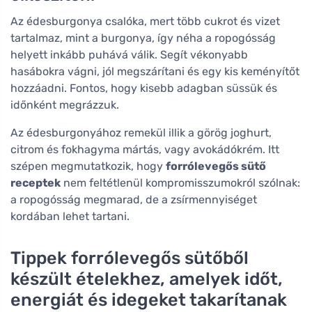
Az édesburgonya csalóka, mert több cukrot és vizet
tartalmaz, mint a burgonya, így néha a ropogósság
helyett inkább puhává válik. Segít vékonyabb
hasábokra vágni, jól megszárítani és egy kis keményítőt
hozzáadni. Fontos, hogy kisebb adagban süssük és
időnként megrázzuk.
Az édesburgonyához remekül illik a görög joghurt,
citrom és fokhagyma mártás, vagy avokádókrém. Itt
szépen megmutatkozik, hogy
forrólevegős sütő
receptek
nem feltétlenül kompromisszumokról szólnak:
a ropogósság megmarad, de a zsírmennyiséget
kordában lehet tartani.
Tippek forrólevegős sütőből
készült ételekhez, amelyek időt,
energiát és idegeket takarítanak