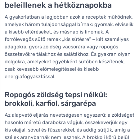
beleillenek a hétköznapokba
A gyakorlatban a legjobban azok a receptek működnek,
amelyek három tulajdonsággal bírnak: gyorsak, elviselik
a kisebb eltéréseket, és másnap is finomak. A
forrólevegős sütő remek „kis sütésre” – két személyes
adagokra, gyors zöldség vacsorára vagy ropogós
összetevőkre tálakhoz és salátákhoz. És gyakran olyan
dolgokra, amelyeket egyébként sütőben készítenek,
csak kevesebb előmelegítéssel és kisebb
energiafogyasztással.
Ropogós zöldség tepsi nélkül:
brokkoli, karfiol, sárgarépa
Az alapvető eljárás nevetségesen egyszerű: a zöldséget
hasonló méretű darabokra vágjuk, összekeverjük egy
kis olajjal, sóval és fűszerekkel, és addig sütjük, amíg a
szélek aranybarnák nem lesznek. A brokkoli körülbelül