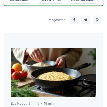
Megosztás
Eva Novotná
18 min
Petr N