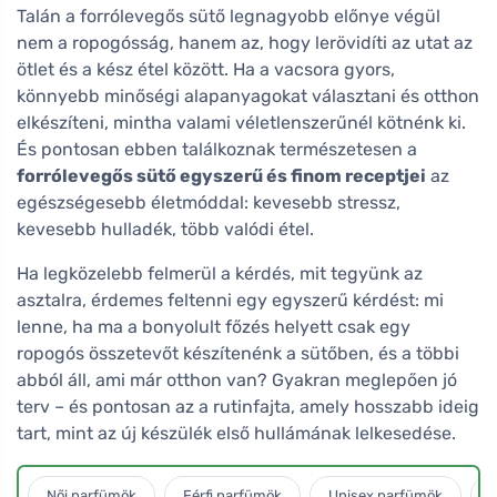
Talán a forrólevegős sütő legnagyobb előnye végül
nem a ropogósság, hanem az, hogy lerövidíti az utat az
ötlet és a kész étel között. Ha a vacsora gyors,
könnyebb minőségi alapanyagokat választani és otthon
elkészíteni, mintha valami véletlenszerűnél kötnénk ki.
És pontosan ebben találkoznak természetesen a
forrólevegős sütő egyszerű és finom receptjei
az
egészségesebb életmóddal: kevesebb stressz,
kevesebb hulladék, több valódi étel.
Ha legközelebb felmerül a kérdés, mit tegyünk az
asztalra, érdemes feltenni egy egyszerű kérdést: mi
lenne, ha ma a bonyolult főzés helyett csak egy
ropogós összetevőt készítenénk a sütőben, és a többi
abból áll, ami már otthon van? Gyakran meglepően jó
terv – és pontosan az a rutinfajta, amely hosszabb ideig
tart, mint az új készülék első hullámának lelkesedése.
Női parfümök
Férfi parfümök
Unisex parfümök
L