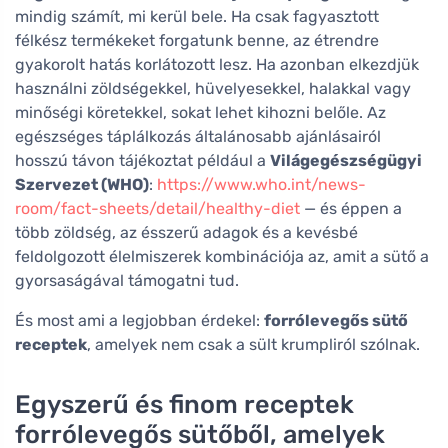
mindig számít, mi kerül bele. Ha csak fagyasztott
félkész termékeket forgatunk benne, az étrendre
gyakorolt hatás korlátozott lesz. Ha azonban elkezdjük
használni zöldségekkel, hüvelyesekkel, halakkal vagy
minőségi köretekkel, sokat lehet kihozni belőle. Az
egészséges táplálkozás általánosabb ajánlásairól
hosszú távon tájékoztat például a
Világegészségügyi
Szervezet (WHO)
:
https://www.who.int/news-
room/fact-sheets/detail/healthy-diet
— és éppen a
több zöldség, az ésszerű adagok és a kevésbé
feldolgozott élelmiszerek kombinációja az, amit a sütő a
gyorsaságával támogatni tud.
És most ami a legjobban érdekel:
forrólevegős sütő
receptek
, amelyek nem csak a sült krumpliról szólnak.
Egyszerű és finom receptek
forrólevegős sütőből, amelyek