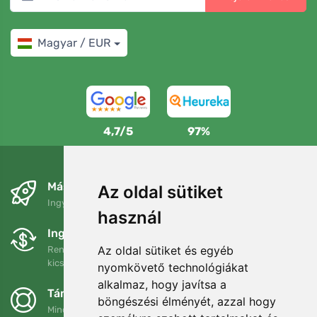
Magyar / EUR
4,7/5
97%
Másnapra és ingyenesen
Az oldal sütiket
Ingyenes szállítás a következő összeg felett: 80 EUR
használ
Ingyenes csere és visszaküldés
Az oldal sütiket és egyéb
Rendelését 90 napon belül bármikor visszaküldheti vagy
kicserélheti.
nyomkövető technológiákat
alkalmaz, hogy javítsa a
Támogatjuk a Trees.org-ot
böngészési élményét, azzal hogy
Minden megrendelésért ültetünk egy fát! Bővebben
Rólunk
.