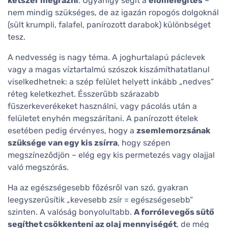
kétszer megrázni
. Ugyanígy segít a
előmelegítés
–
nem mindig szükséges, de az igazán ropogós dolgoknál
(sült krumpli, falafel, panírozott darabok) különbséget
tesz.
A nedvesség is nagy téma. A joghurtalapú páclevek
vagy a magas víztartalmú szószok kiszámíthatatlanul
viselkedhetnek: a szép felület helyett inkább „nedves”
réteg keletkezhet. Ésszerűbb szárazabb
fűszerkeverékeket használni, vagy pácolás után a
felületet enyhén megszárítani. A panírozott ételek
esetében pedig érvényes, hogy a
zsemlemorzsának
szüksége van egy kis zsírra
, hogy szépen
megszíneződjön – elég egy kis permetezés vagy olajjal
való megszórás.
Ha az egészségesebb főzésről van szó, gyakran
leegyszerűsítik „kevesebb zsír = egészségesebb”
szinten. A valóság bonyolultabb.
A forrólevegős sütő
segíthet csökkenteni az olaj mennyiségét
, de még