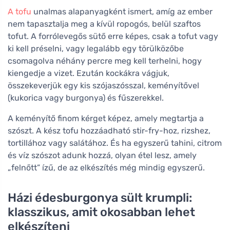
A tofu
unalmas alapanyagként ismert, amíg az ember
nem tapasztalja meg a kívül ropogós, belül szaftos
tofut. A forrólevegős sütő erre képes, csak a tofut vagy
ki kell préselni, vagy legalább egy törülközőbe
csomagolva néhány percre meg kell terhelni, hogy
kiengedje a vizet. Ezután kockákra vágjuk,
összekeverjük egy kis szójaszósszal, keményítővel
(kukorica vagy burgonya) és fűszerekkel.
A keményítő finom kérget képez, amely megtartja a
szószt. A kész tofu hozzáadható stir-fry-hoz, rizshez,
tortillához vagy salátához. És ha egyszerű tahini, citrom
és víz szószot adunk hozzá, olyan étel lesz, amely
„felnőtt” ízű, de az elkészítés még mindig egyszerű.
Házi édesburgonya sült krumpli:
klasszikus, amit okosabban lehet
elkészíteni