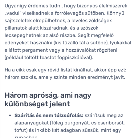
Ugyanígy érdemes tudni, hogy bizonyos élelmiszerek
„vadul” viselkednek a forrólevegős sütőben. Könnyű
sajtszeletek elrepülhetnek, a leveles zöldségek
pillanatok alatt kiszáradnak, és a szószok
lecsepeghetnek az alsó részbe. Segít megfelelő
edényeket használni (kis tűzálló tál a sütőbe), lyukakkal
ellátott pergament vagy a hozzávalókat rögzíteni
(például töltött toastot fogpiszkálóval).
Ha a cikk csak egy rövid listát kínálhat, akkor épp ezt:
három szokás, amely szinte minden eredményt javít.
Három apróság, ami nagy
különbséget jelent
Szárítás és nem túlzsúfolás:
szárítsuk meg az
alapanyagokat (főleg burgonyát, csicseriborsót,
tofut) és inkább két adagban süssük, mint egy
kupacban.