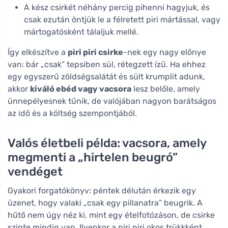
A kész csirkét néhány percig pihenni hagyjuk, és
csak ezután öntjük le a félretett piri mártással, vagy
mártogatósként tálaljuk mellé.
Így elkészítve a
piri piri csirke
-nek egy nagy előnye
van: bár „csak” tepsiben sül, rétegzett ízű. Ha ehhez
egy egyszerű zöldségsalátát és sült krumplit adunk,
akkor
kiváló ebéd vagy vacsora
lesz belőle, amely
ünnepélyesnek tűnik, de valójában nagyon barátságos
az idő és a költség szempontjából.
Valós életbeli példa: vacsora, amely
megmenti a „hirtelen beugró”
vendéget
Gyakori forgatókönyv: péntek délután érkezik egy
üzenet, hogy valaki „csak egy pillanatra” beugrik. A
hűtő nem úgy néz ki, mint egy ételfotózáson, de csirke
szinte mindig van. Ilyenkor a piri piri okos trükkként