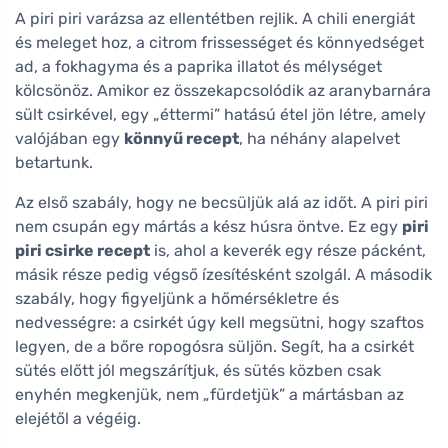
A piri piri varázsa az ellentétben rejlik. A chili energiát
és meleget hoz, a citrom frissességet és könnyedséget
ad, a fokhagyma és a paprika illatot és mélységet
kölcsönöz. Amikor ez összekapcsolódik az aranybarnára
sült csirkével, egy „éttermi” hatású étel jön létre, amely
valójában egy
könnyű recept
, ha néhány alapelvet
betartunk.
Az első szabály, hogy ne becsüljük alá az időt. A piri piri
nem csupán egy mártás a kész húsra öntve. Ez egy
piri
piri csirke recept
is, ahol a keverék egy része pácként,
másik része pedig végső ízesítésként szolgál. A második
szabály, hogy figyeljünk a hőmérsékletre és
nedvességre: a csirkét úgy kell megsütni, hogy szaftos
legyen, de a bőre ropogósra süljön. Segít, ha a csirkét
sütés előtt jól megszárítjuk, és sütés közben csak
enyhén megkenjük, nem „fürdetjük” a mártásban az
elejétől a végéig.