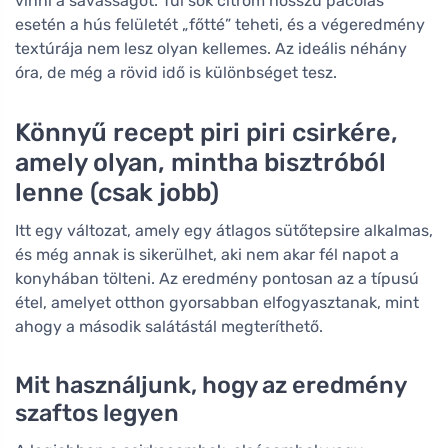
vinni a savasságot. Túl sok citrom hosszú pácolás
esetén a hús felületét „főtté” teheti, és a végeredmény
textúrája nem lesz olyan kellemes. Az ideális néhány
óra, de még a rövid idő is különbséget tesz.
Könnyű recept piri piri csirkére,
amely olyan, mintha bisztróból
lenne (csak jobb)
Itt egy változat, amely egy átlagos sütőtepsire alkalmas,
és még annak is sikerülhet, aki nem akar fél napot a
konyhában tölteni. Az eredmény pontosan az a típusú
étel, amelyet otthon gyorsabban elfogyasztanak, mint
ahogy a második salátástál megteríthető.
Mit használjunk, hogy az eredmény
szaftos legyen