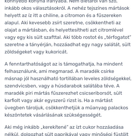
könnyebb konyha irányába. Nem diétáról van szó,
inkább okos választásokról. A nehéz tejszínes mártások
helyett az íz itt a chiline, a citromon és a fűszereken
alapul. Aki kevesebb zsírt szeretne, csökkentheti az
olajat a mártásban, és helyettesítheti azt citromlével
vagy egy kis sült szafttal. Aki több rostot és „térfogatot”
szeretne a tányérján, hozzáadhat egy nagy salátát, sült
zöldségeket vagy kukoricát.
A fenntarthatóságot az is támogathatja, ha mindent
felhasználunk, ami megmarad. A maradék csirke
másnap jól használható tortillában leveles zöldségekkel,
szendvicsben, vagy a húsdarabok salátába téve. A
maradék piri mártás fűszerezhet csicseriborsót, sült
karfiolt vagy akár egyszerű rizst is. Ha a mártást
üvegben tároljuk, csökkenthetjük a műanyag palackos
készöntetek vásárlásának szükségességét.
Aki még inkább „kerekítené” az ízt cukor hozzáadása
nélkül, dolgozhat sült paprikával vagy minőségi füstölt