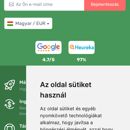
Bejelentkezés
Magyar / EUR
4,7/5
97%
Másnapra és ingyenesen
Az oldal sütiket
Ingyenes szállítás a következő összeg felett: 80 EUR
használ
Ingyenes csere és visszaküldés
Az oldal sütiket és egyéb
Rendelését 90 napon belül bármikor visszaküldheti vagy
kicserélheti.
nyomkövető technológiákat
alkalmaz, hogy javítsa a
Támogatjuk a Trees.org-ot
böngészési élményét, azzal hogy