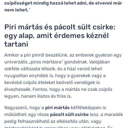
csípősséget mindig hozzá lehet adni, de elvenni már
nem lehet.
”
Piri mártás és pácolt sült csirke:
egy alap, amit érdemes kéznél
tartani
Amikor a piri piriről beszélünk, az emberek gyakran egy
univerzális „piros mártásra” gondolnak. Valójában
sokféle változata létezik, és a házi verzió lehet
nyugodtan enyhébb is, hogy a gyerekek vagy a
kevésbé csípős ételeket kedvelő vendégek is
élvezhessék. Fontos, hogy a mártás ne csak csípős
legyen, hanem illatos és friss is.
Nagyszerű, hogy a
piri mártás
kétféleképpen is
működhet: egy része
pácolt sült csirke
lesz, a maradék
pedig felhasználható az elkészítés után, vagy