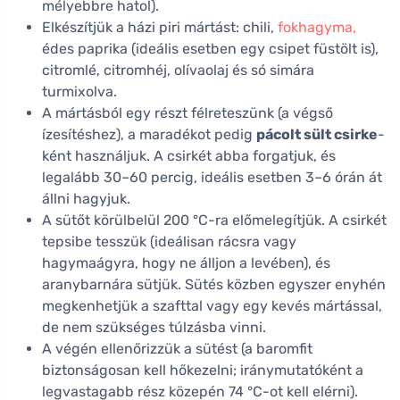
mélyebbre hatol).
Elkészítjük a házi piri mártást: chili,
fokhagyma,
édes paprika (ideális esetben egy csipet füstölt is),
citromlé, citromhéj, olívaolaj és só simára
turmixolva.
A mártásból egy részt félreteszünk (a végső
ízesítéshez), a maradékot pedig
pácolt sült csirke
-
ként használjuk. A csirkét abba forgatjuk, és
legalább 30–60 percig, ideális esetben 3–6 órán át
állni hagyjuk.
A sütőt körülbelül 200 °C-ra előmelegítjük. A csirkét
tepsibe tesszük (ideálisan rácsra vagy
hagymaágyra, hogy ne álljon a levében), és
aranybarnára sütjük. Sütés közben egyszer enyhén
megkenhetjük a szafttal vagy egy kevés mártással,
de nem szükséges túlzásba vinni.
A végén ellenőrizzük a sütést (a baromfit
biztonságosan kell hőkezelni; iránymutatóként a
legvastagabb rész közepén 74 °C-ot kell elérni).