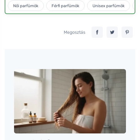
Női parfümök
Férfi parfümök
Unisex parfümök
L
Megosztás