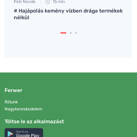
Petr Novák
15 min
Eva No
Bebe
# Hajápolás kemény vízben drága termékek
Hogya
nélkül
mit t
Ferwer
Rólunk
Nagykereskedelem
Töltse le az alkalmazást
Get it on
Google Play