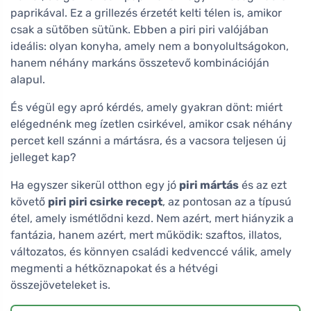
paprikával. Ez a grillezés érzetét kelti télen is, amikor
csak a sütőben sütünk. Ebben a piri piri valójában
ideális: olyan konyha, amely nem a bonyolultságokon,
hanem néhány markáns összetevő kombinációján
alapul.
És végül egy apró kérdés, amely gyakran dönt: miért
elégednénk meg ízetlen csirkével, amikor csak néhány
percet kell szánni a mártásra, és a vacsora teljesen új
jelleget kap?
Ha egyszer sikerül otthon egy jó
piri mártás
és az ezt
követő
piri piri csirke recept
, az pontosan az a típusú
étel, amely ismétlődni kezd. Nem azért, mert hiányzik a
fantázia, hanem azért, mert működik: szaftos, illatos,
változatos, és könnyen családi kedvenccé válik, amely
megmenti a hétköznapokat és a hétvégi
összejöveteleket is.