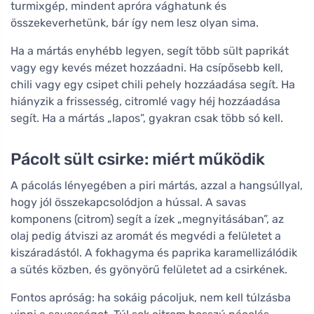
turmixgép, mindent apróra vághatunk és
összekeverhetünk, bár így nem lesz olyan sima.
Ha a mártás enyhébb legyen, segít több sült paprikát
vagy egy kevés mézet hozzáadni. Ha csípősebb kell,
chili vagy egy csipet chili pehely hozzáadása segít. Ha
hiányzik a frissesség, citromlé vagy héj hozzáadása
segít. Ha a mártás „lapos”, gyakran csak több só kell.
Pácolt sült csirke: miért működik
A pácolás lényegében a piri mártás, azzal a hangsúllyal,
hogy jól összekapcsolódjon a hússal. A savas
komponens (citrom) segít a ízek „megnyitásában”, az
olaj pedig átviszi az aromát és megvédi a felületet a
kiszáradástól. A fokhagyma és paprika karamellizálódik
a sütés közben, és gyönyörű felületet ad a csirkének.
Fontos apróság: ha sokáig pácoljuk, nem kell túlzásba