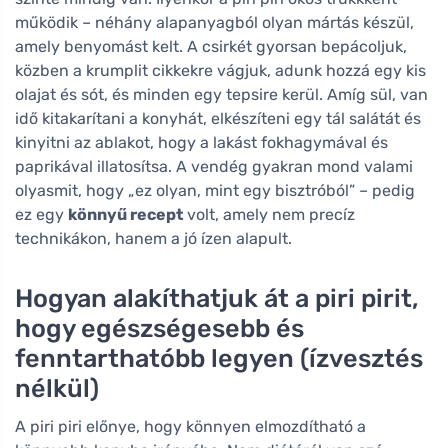
működik – néhány alapanyagból olyan mártás készül,
amely benyomást kelt. A csirkét gyorsan bepácoljuk,
közben a krumplit cikkekre vágjuk, adunk hozzá egy kis
olajat és sót, és minden egy tepsire kerül. Amíg sül, van
idő kitakarítani a konyhát, elkészíteni egy tál salátát és
kinyitni az ablakot, hogy a lakást fokhagymával és
paprikával illatosítsa. A vendég gyakran mond valami
olyasmit, hogy „ez olyan, mint egy bisztróból” – pedig
ez egy
könnyű recept
volt, amely nem precíz
technikákon, hanem a jó ízen alapult.
Hogyan alakíthatjuk át a piri pirit,
hogy egészségesebb és
fenntarthatóbb legyen (ízvesztés
nélkül)
A piri piri előnye, hogy könnyen elmozdítható a