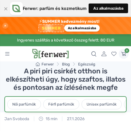
×
Ferwer: parfüm és kozmetikum
Az alkalmazásba
⚡
SUMMER kedvezmény most!
×
SUMMER
Az alkalmazásba
Ingyenes szállítás a következő összeg felett: 80 EUR
0
Ferwer
Blog
Egészség
A piri piri csirkét otthon is
elkészítheti úgy, hogy szaftos, illatos
és pontosan az ízlésének megfe
Női parfümök
Férfi parfümök
Unisex parfümök
L
Jan Svoboda
15 min
27.1.2026