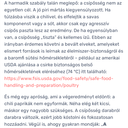
A harmadik szabály talán meglepő: a csípősség nem az
egyetlen cél. A jó piri mártás kiegyensúlyozott. Ha
túlzásba viszik a chilivel, és elfelejtik a savas
komponenst vagy a sót, akkor csak egy agresszív
csípős paszta lesz az eredmény. De ha egyensúlyban
van, a csípősség „tiszta” és kellemes ízű. Ebben az
irányban érdemes követni a bevált elveket, amelyeket
elismert források is leírnak az élelmiszer-biztonságról és
a baromfi sütési hőmérsékletéről – például az amerikai
USDA ajánlása a csirke biztonságos belső
hőmérsékletének eléréséhez (74 °C) itt található:
https://www.fsis.usda.gov/food-safety/safe-food-
handling-and-preparation/poultry
És még egy apróság, ami a végeredményt eldönti: a
chili paprikák nem egyformák. Néha elég két kicsi,
máskor egy nagyobb szükséges. A csípősség darabról
darabra változik, ezért jobb kóstolni és fokozatosan
hozzáadni. Végül is, ahogy gyakran mondják: „
A