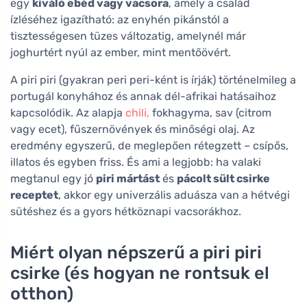
egy
kiváló ebéd vagy vacsora
, amely a család
ízléséhez igazítható: az enyhén pikánstól a
tisztességesen tüzes változatig, amelynél már
joghurtért nyúl az ember, mint mentőövért.
A piri piri (gyakran peri peri-ként is írják) történelmileg a
portugál konyhához és annak dél-afrikai hatásaihoz
kapcsolódik. Az alapja
chili,
fokhagyma, sav (citrom
vagy ecet), fűszernövények és minőségi olaj. Az
eredmény egyszerű, de meglepően rétegzett – csípős,
illatos és egyben friss. És ami a legjobb: ha valaki
megtanul egy jó
piri mártást
és
pácolt sült csirke
receptet
, akkor egy univerzális aduásza van a hétvégi
sütéshez és a gyors hétköznapi vacsorákhoz.
Miért olyan népszerű a piri piri
csirke (és hogyan ne rontsuk el
otthon)