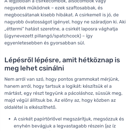
A legjobban a csirkecombok, alsócombok vagy
negyedek működnek – ezek szaftosabbak, és
megbocsátanak kisebb hibákat. A csirkemell is jó, de
nagyobb óvatosságot igényel, hogy ne száradjon ki. Aki
„éttermi” hatást szeretne, a csirkét laposra vághatja
(úgynevezett pillangó/spatchcock) – így
egyenletesebben és gyorsabban sül.
Lépésről lépésre, amit hétköznap is
meg lehet csinálni
Nem arról van szó, hogy pontos grammokat mérjünk,
hanem arról, hogy tartsuk a logikát: készítsük el a
mártást, egy részt tegyünk a pácoláshoz, süssük meg,
majd végül állítsuk be. Az előny az, hogy közben az
oldalétel is elkészíthető.
A csirkét papírtörlővel megszárítjuk, megsózzuk és
enyhén bevágjuk a legvastagabb részein (az íz