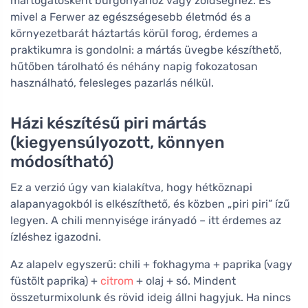
mártogatósként burgonyához vagy zöldséghez. És
mivel a Ferwer az egészségesebb életmód és a
környezetbarát háztartás körül forog, érdemes a
praktikumra is gondolni: a mártás üvegbe készíthető,
hűtőben tárolható és néhány napig fokozatosan
használható, felesleges pazarlás nélkül.
Házi készítésű piri mártás
(kiegyensúlyozott, könnyen
módosítható)
Ez a verzió úgy van kialakítva, hogy hétköznapi
alapanyagokból is elkészíthető, és közben „piri piri” ízű
legyen. A chili mennyisége irányadó – itt érdemes az
ízléshez igazodni.
Az alapelv egyszerű: chili + fokhagyma + paprika (vagy
füstölt paprika) +
citrom
+ olaj + só. Mindent
összeturmixolunk és rövid ideig állni hagyjuk. Ha nincs