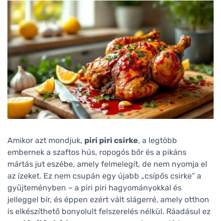
Amikor azt mondjuk,
piri piri csirke
, a legtöbb
embernek a szaftos hús, ropogós bőr és a pikáns
mártás jut eszébe, amely felmelegít, de nem nyomja el
az ízeket. Ez nem csupán egy újabb „csípős csirke” a
gyűjteményben – a piri piri hagyományokkal és
jelleggel bír, és éppen ezért vált slágerré, amely otthon
is elkészíthető bonyolult felszerelés nélkül. Ráadásul ez