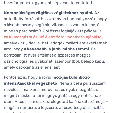
törzsforgatásra, gyorsabb légzésre teremtetett.
Nem szükséges rögtön a végletekhez nyúlni.
Az
autoritatív források hosszú távon hangsúlyozzák, hogy
a kisebb mennyiségű aktivitásnak is van értelme, és
minden perc számít. Jól összefoglalják ezt például a
WHO mozgásra és ülő életmódra vonatkozó ajánlásai
,
amelyek az „ideális” heti adagok mellett emlékeztetnek
arra, hogy
a kevesebb is jobb, mint a semmi
. És
pontosan itt nyer értelmet a tízperces mozgás
pszichológiai és gyakorlati szempontból: belépő kapu,
amely csökkenti az ellenállást.
Fontos az is, hogy a rövid
mozgás különböző
intenzitásokkal végezhető
. Néha a cél a pulzusszám
növelése, máskor a merev hát és nyak mozgatása,
megint máskor a fej megnyugtatása egy nehéz nap
után. A test nem csak az elégetett kalóriákat számolja —
reagál a ritmusra, a légzésre, a feszültség és a lazítás