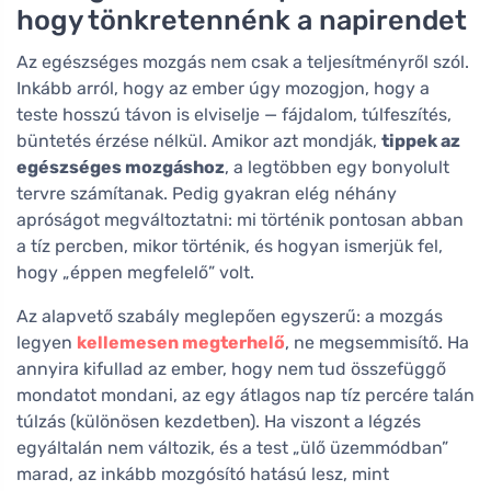
hogy tönkretennénk a napirendet
Az egészséges mozgás nem csak a teljesítményről szól.
Inkább arról, hogy az ember úgy mozogjon, hogy a
teste hosszú távon is elviselje — fájdalom, túlfeszítés,
büntetés érzése nélkül. Amikor azt mondják,
tippek az
egészséges mozgáshoz
, a legtöbben egy bonyolult
tervre számítanak. Pedig gyakran elég néhány
apróságot megváltoztatni: mi történik pontosan abban
a tíz percben, mikor történik, és hogyan ismerjük fel,
hogy „éppen megfelelő” volt.
Az alapvető szabály meglepően egyszerű: a mozgás
legyen
kellemesen megterhelő
, ne megsemmisítő. Ha
annyira kifullad az ember, hogy nem tud összefüggő
mondatot mondani, az egy átlagos nap tíz percére talán
túlzás (különösen kezdetben). Ha viszont a légzés
egyáltalán nem változik, és a test „ülő üzemmódban”
marad, az inkább mozgósító hatású lesz, mint