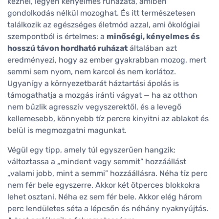
kéznél, legyen kényelmes ruházata, amiben
gondolkodás nélkül mozoghat. És itt természetesen
találkozik az egészséges életmód azzal, ami ökológiai
szempontból is értelmes: a
minőségi, kényelmes és
hosszú távon hordható ruházat
általában azt
eredményezi, hogy az ember gyakrabban mozog, mert
semmi sem nyom, nem karcol és nem korlátoz.
Ugyanígy a környezetbarát háztartási ápolás is
támogathatja a mozgás iránti vágyat — ha az otthon
nem bűzlik agresszív vegyszerektől, és a levegő
kellemesebb, könnyebb tíz percre kinyitni az ablakot és
belül is megmozgatni magunkat.
Végül egy tipp, amely túl egyszerűen hangzik:
változtassa a „mindent vagy semmit” hozzáállást
„valami jobb, mint a semmi” hozzáállásra. Néha tíz perc
nem fér bele egyszerre. Akkor két ötperces blokkokra
lehet osztani. Néha ez sem fér bele. Akkor elég három
perc lendületes séta a lépcsőn és néhány nyaknyújtás.