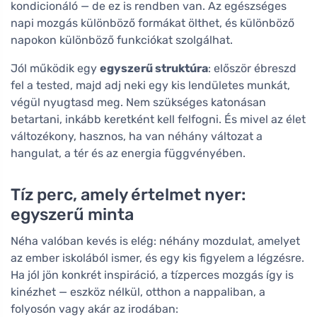
kondicionáló — de ez is rendben van. Az egészséges
napi mozgás különböző formákat ölthet, és különböző
napokon különböző funkciókat szolgálhat.
Jól működik egy
egyszerű struktúra
: először ébreszd
fel a tested, majd adj neki egy kis lendületes munkát,
végül nyugtasd meg. Nem szükséges katonásan
betartani, inkább keretként kell felfogni. És mivel az élet
változékony, hasznos, ha van néhány változat a
hangulat, a tér és az energia függvényében.
Tíz perc, amely értelmet nyer:
egyszerű minta
Néha valóban kevés is elég: néhány mozdulat, amelyet
az ember iskolából ismer, és egy kis figyelem a légzésre.
Ha jól jön konkrét inspiráció, a tízperces mozgás így is
kinézhet — eszköz nélkül, otthon a nappaliban, a
folyosón vagy akár az irodában: