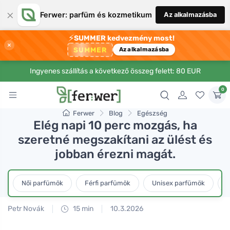
×
Ferwer: parfüm és kozmetikum
Az alkalmazásba
⚡
SUMMER kedvezmény most!
×
SUMMER
Az alkalmazásba
Ingyenes szállítás a következő összeg felett: 80 EUR
0
Ferwer
Blog
Egészség
Elég napi 10 perc mozgás, ha
szeretné megszakítani az ülést és
jobban érezni magát.
Női parfümök
Férfi parfümök
Unisex parfümök
L
Petr Novák
15 min
10.3.2026