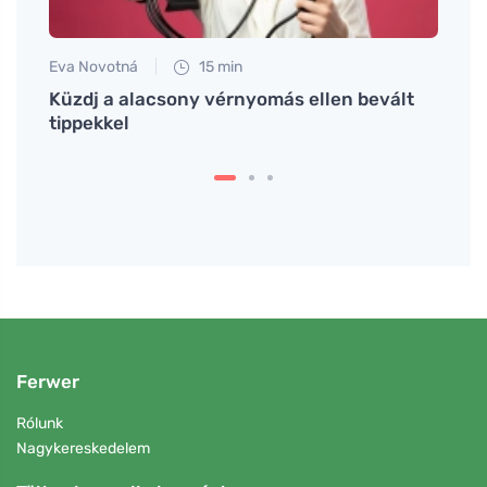
Eva Novotná
15 min
Anna 
s
Küzdj a alacsony vérnyomás ellen bevált
Hogya
tippekkel
és ja
Ferwer
Rólunk
Nagykereskedelem