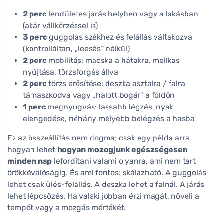
2 perc
lendületes járás helyben vagy a lakásban
(akár vállkörzéssel is)
3 perc
guggolás székhez és felállás váltakozva
(kontrolláltan, „leesés” nélkül)
2 perc
mobilitás: macska a hátakra, mellkas
nyújtása, törzsforgás állva
2 perc
törzs erősítése: deszka asztalra / falra
támaszkodva vagy „halott bogár” a földön
1 perc
megnyugvás: lassabb légzés, nyak
elengedése, néhány mélyebb belégzés a hasba
Ez az összeállítás nem dogma; csak egy példa arra,
hogyan lehet
hogyan mozogjunk egészségesen
minden nap
lefordítani valami olyanra, ami nem tart
örökkévalóságig. És ami fontos: skálázható. A guggolás
lehet csak ülés-felállás. A deszka lehet a falnál. A járás
lehet lépcsőzés. Ha valaki jobban érzi magát, növeli a
tempót vagy a mozgás mértékét.