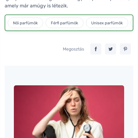
amely már amúgy is létezik.
Női parfümök
Férfi parfümök
Unisex parfümök
L
Megosztás