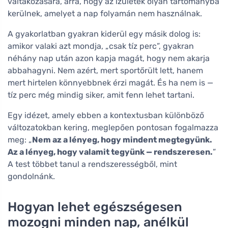
váltakozására, arra, hogy az ízületek olyan tartományba
kerülnek, amelyet a nap folyamán nem használnak.
A gyakorlatban gyakran kiderül egy másik dolog is:
amikor valaki azt mondja, „csak tíz perc”, gyakran
néhány nap után azon kapja magát, hogy nem akarja
abbahagyni. Nem azért, mert sportőrült lett, hanem
mert hirtelen könnyebbnek érzi magát. És ha nem is —
tíz perc még mindig siker, amit fenn lehet tartani.
Egy idézet, amely ebben a kontextusban különböző
változatokban kering, meglepően pontosan fogalmazza
meg: „
Nem az a lényeg, hogy mindent megtegyünk.
Az a lényeg, hogy valamit tegyünk — rendszeresen.
”
A test többet tanul a rendszerességből, mint
gondolnánk.
Hogyan lehet egészségesen
mozogni minden nap, anélkül