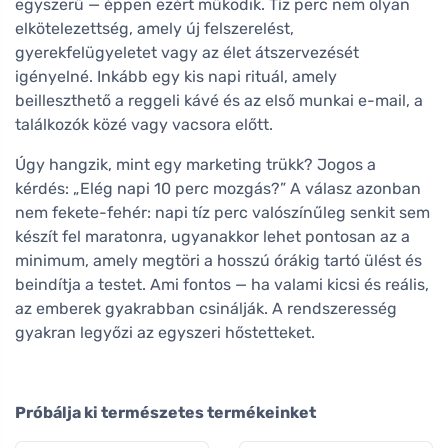
egyszerű — éppen ezért működik. Tíz perc nem olyan
elkötelezettség, amely új felszerelést,
gyerekfelügyeletet vagy az élet átszervezését
igényelné. Inkább egy kis napi rituál, amely
beilleszthető a reggeli kávé és az első munkai e-mail, a
találkozók közé vagy vacsora előtt.
Úgy hangzik, mint egy marketing trükk? Jogos a
kérdés: „Elég napi 10 perc mozgás?” A válasz azonban
nem fekete-fehér: napi tíz perc valószínűleg senkit sem
készít fel maratonra, ugyanakkor lehet pontosan az a
minimum, amely megtöri a hosszú órákig tartó ülést és
beindítja a testet. Ami fontos — ha valami kicsi és reális,
az emberek gyakrabban csinálják. A rendszeresség
gyakran legyőzi az egyszeri hőstetteket.
Próbálja ki természetes termékeinket