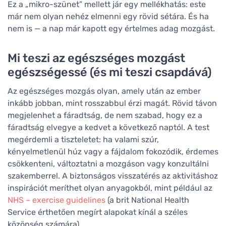
Ez a „mikro-szünet” mellett jár egy mellékhatás: este
már nem olyan nehéz elmenni egy rövid sétára. És ha
nem is — a nap már kapott egy értelmes adag mozgást.
Mi teszi az egészséges mozgást
egészségessé (és mi teszi csapdává)
Az egészséges mozgás olyan, amely után az ember
inkább jobban, mint rosszabbul érzi magát. Rövid távon
megjelenhet a fáradtság, de nem szabad, hogy ez a
fáradtság elvegye a kedvet a következő naptól. A test
megérdemli a tiszteletet: ha valami szúr,
kényelmetlenül húz vagy a fájdalom fokozódik, érdemes
csökkenteni, változtatni a mozgáson vagy konzultálni
szakemberrel. A biztonságos visszatérés az aktivitáshoz
inspirációt meríthet olyan anyagokból, mint például az
NHS – exercise guidelines
(a brit National Health
Service érthetően megírt alapokat kínál a széles
közönség számára).