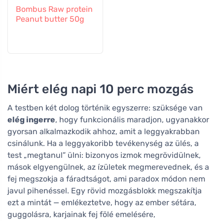
Bombus Raw protein
Peanut butter 50g
Miért elég napi 10 perc mozgás
A testben két dolog történik egyszerre: szüksége van
elég ingerre
, hogy funkcionális maradjon, ugyanakkor
gyorsan alkalmazkodik ahhoz, amit a leggyakrabban
csinálunk. Ha a leggyakoribb tevékenység az ülés, a
test „megtanul” ülni: bizonyos izmok megrövidülnek,
mások elgyengülnek, az ízületek megmerevednek, és a
fej megszokja a fáradtságot, ami paradox módon nem
javul pihenéssel. Egy rövid mozgásblokk megszakítja
ezt a mintát — emlékeztetve, hogy az ember sétára,
guggolásra, karjainak fej fölé emelésére,