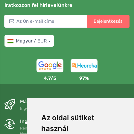
Iratkozzon fel hírlevelünkre
Bejelentkezés
Magyar / EUR
4,7/5
97%
Másnapra és ingyenesen
Ingyenes szállítás a következő összeg felett: 80 EUR
Az oldal sütiket
Ingyenes csere és visszaküldés
használ
Rendelését 90 napon belül bármikor visszaküldheti vagy
kicserélheti.