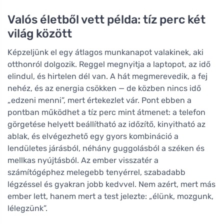
Valós életből vett példa: tíz perc két
világ között
Képzeljünk el egy átlagos munkanapot valakinek, aki
otthonról dolgozik. Reggel megnyitja a laptopot, az idő
elindul, és hirtelen dél van. A hát megmerevedik, a fej
nehéz, és az energia csökken — de közben nincs idő
„edzeni menni”, mert értekezlet vár. Pont ebben a
pontban működhet a tíz perc mint átmenet: a telefon
görgetése helyett beállítható az időzítő, kinyitható az
ablak, és elvégezhető egy gyors kombináció a
lendületes járásból, néhány guggolásból a széken és
mellkas nyújtásból. Az ember visszatér a
számítógéphez melegebb tenyérrel, szabadabb
légzéssel és gyakran jobb kedvvel. Nem azért, mert más
ember lett, hanem mert a test jelezte: „élünk, mozgunk,
lélegzünk”.