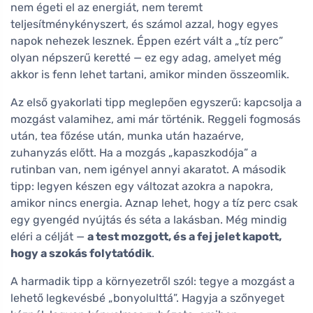
nem égeti el az energiát, nem teremt
teljesítménykényszert, és számol azzal, hogy egyes
napok nehezek lesznek. Éppen ezért vált a „tíz perc”
olyan népszerű keretté — ez egy adag, amelyet még
akkor is fenn lehet tartani, amikor minden összeomlik.
Az első gyakorlati tipp meglepően egyszerű: kapcsolja a
mozgást valamihez, ami már történik. Reggeli fogmosás
után, tea főzése után, munka után hazaérve,
zuhanyzás előtt. Ha a mozgás „kapaszkodója” a
rutinban van, nem igényel annyi akaratot. A második
tipp: legyen készen egy változat azokra a napokra,
amikor nincs energia. Aznap lehet, hogy a tíz perc csak
egy gyengéd nyújtás és séta a lakásban. Még mindig
eléri a célját —
a test mozgott, és a fej jelet kapott,
hogy a szokás folytatódik
.
A harmadik tipp a környezetről szól: tegye a mozgást a
lehető legkevésbé „bonyolulttá”. Hagyja a szőnyeget