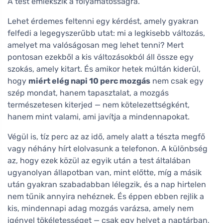
A test emlékszik a folyamatosságra.
Lehet érdemes feltenni egy kérdést, amely gyakran
felfedi a legegyszerűbb utat: mi a legkisebb változás,
amelyet ma valóságosan meg lehet tenni? Mert
pontosan ezekből a kis változásokból áll össze egy
szokás, amely kitart. És amikor hetek múltán kiderül,
hogy
miért elég napi 10 perc mozgás
nem csak egy
szép mondat, hanem tapasztalat, a mozgás
természetesen kiterjed — nem kötelezettségként,
hanem mint valami, ami javítja a mindennapokat.
Végül is, tíz perc az az idő, amely alatt a tészta megfő
vagy néhány hírt elolvasunk a telefonon. A különbség
az, hogy ezek közül az egyik után a test általában
ugyanolyan állapotban van, mint előtte, míg a másik
után gyakran szabadabban lélegzik, és a nap hirtelen
nem tűnik annyira nehéznek. És éppen ebben rejlik a
kis, mindennapi adag mozgás varázsa, amely nem
igényel tökéletességet — csak egy helyet a naptárban,