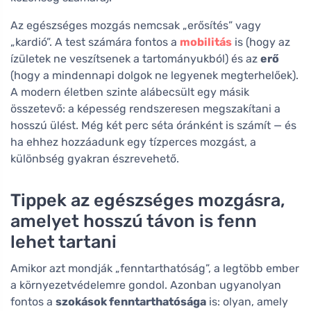
Az egészséges mozgás nemcsak „erősítés” vagy
„kardió”. A test számára fontos a
mobilitás
is (hogy az
ízületek ne veszítsenek a tartományukból) és az
erő
(hogy a mindennapi dolgok ne legyenek megterhelőek).
A modern életben szinte alábecsült egy másik
összetevő: a képesség rendszeresen megszakítani a
hosszú ülést. Még két perc séta óránként is számít — és
ha ehhez hozzáadunk egy tízperces mozgást, a
különbség gyakran észrevehető.
Tippek az egészséges mozgásra,
amelyet hosszú távon is fenn
lehet tartani
Amikor azt mondják „fenntarthatóság”, a legtöbb ember
a környezetvédelemre gondol. Azonban ugyanolyan
fontos a
szokások fenntarthatósága
is: olyan, amely