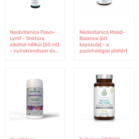
Neobotanics Flavo-
Neobotanics Mood-
Lymf - tinktúra
Balance (60
alkohol nélkül (50 ml)
kapszula) - a
- nyirokrendszer és
pszichológiai jólétért
érrendszer