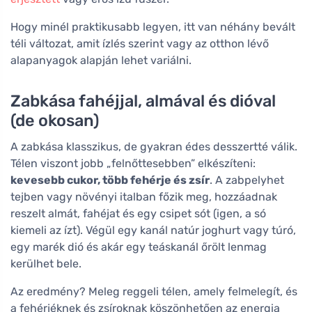
Hogy minél praktikusabb legyen, itt van néhány bevált
téli változat, amit ízlés szerint vagy az otthon lévő
alapanyagok alapján lehet variálni.
Zabkása fahéjjal, almával és dióval
(de okosan)
A zabkása klasszikus, de gyakran édes desszertté válik.
Télen viszont jobb „felnőttesebben” elkészíteni:
kevesebb cukor, több fehérje és zsír
. A zabpelyhet
tejben vagy növényi italban főzik meg, hozzáadnak
reszelt almát, fahéjat és egy csipet sót (igen, a só
kiemeli az ízt). Végül egy kanál natúr joghurt vagy túró,
egy marék dió és akár egy teáskanál őrölt lenmag
kerülhet bele.
Az eredmény? Meleg reggeli télen, amely felmelegít, és
a fehérjéknek és zsíroknak köszönhetően az energia