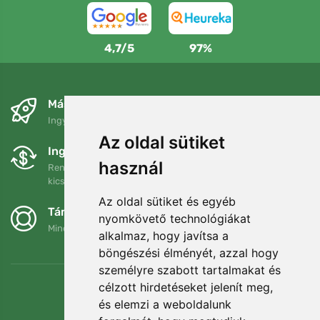
4,7/5
97%
Másnapra és ingyenesen
Ingyenes szállítás a következő összeg felett: 80 EUR
Az oldal sütiket
Ingyenes csere és visszaküldés
használ
Rendelését 90 napon belül bármikor visszaküldheti vagy
kicserélheti.
Az oldal sütiket és egyéb
Támogatjuk a Trees.org-ot
nyomkövető technológiákat
Minden megrendelésért ültetünk egy fát! Bővebben
Rólunk
.
alkalmaz, hogy javítsa a
böngészési élményét, azzal hogy
személyre szabott tartalmakat és
célzott hirdetéseket jelenít meg,
és elemzi a weboldalunk