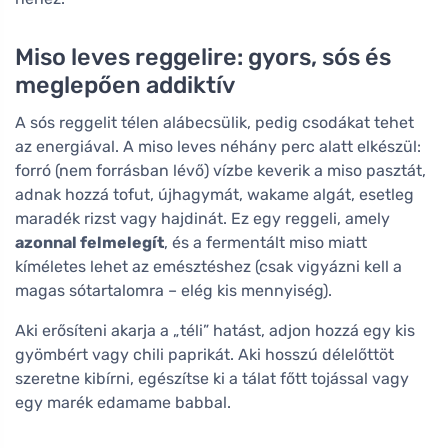
Miso leves reggelire: gyors, sós és
meglepően addiktív
A sós reggelit télen alábecsülik, pedig csodákat tehet
az energiával. A miso leves néhány perc alatt elkészül:
forró (nem forrásban lévő) vízbe keverik a miso pasztát,
adnak hozzá tofut, újhagymát, wakame algát, esetleg
maradék rizst vagy hajdinát. Ez egy reggeli, amely
azonnal felmelegít
, és a fermentált miso miatt
kíméletes lehet az emésztéshez (csak vigyázni kell a
magas sótartalomra – elég kis mennyiség).
Aki erősíteni akarja a „téli” hatást, adjon hozzá egy kis
gyömbért vagy chili paprikát. Aki hosszú délelőttöt
szeretne kibírni, egészítse ki a tálat főtt tojással vagy
egy marék edamame babbal.