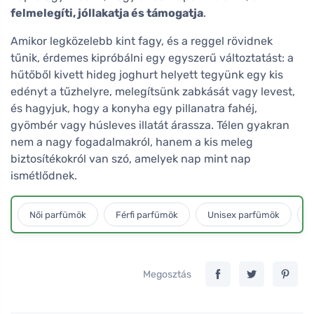
felmelegíti, jóllakatja és támogatja
.
Amikor legközelebb kint fagy, és a reggel rövidnek
tűnik, érdemes kipróbálni egy egyszerű változtatást: a
hűtőből kivett hideg joghurt helyett tegyünk egy kis
edényt a tűzhelyre, melegítsünk zabkását vagy levest,
és hagyjuk, hogy a konyha egy pillanatra fahéj,
gyömbér vagy húsleves illatát árassza. Télen gyakran
nem a nagy fogadalmakról, hanem a kis meleg
biztosítékokról van szó, amelyek nap mint nap
ismétlődnek.
Női parfümök
Férfi parfümök
Unisex parfümök
L
Megosztás