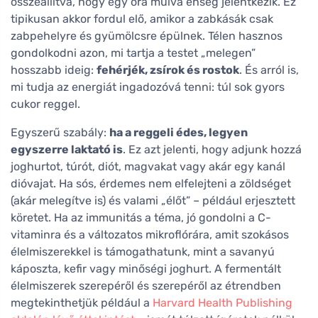
összeállítva, hogy egy óra múlva éhség jelentkezik. Ez
tipikusan akkor fordul elő, amikor a zabkásák csak
zabpehelyre és gyümölcsre épülnek. Télen hasznos
gondolkodni azon, mi tartja a testet „melegen”
hosszabb ideig:
fehérjék, zsírok és rostok
. És arról is,
mi tudja az energiát ingadozóvá tenni: túl sok gyors
cukor reggel.
Egyszerű szabály:
ha a reggeli édes, legyen
egyszerre laktató is
. Ez azt jelenti, hogy adjunk hozzá
joghurtot, túrót, diót, magvakat vagy akár egy kanál
dióvajat. Ha sós, érdemes nem elfelejteni a zöldséget
(akár melegítve is) és valami „élőt” – például erjesztett
köretet. Ha az immunitás a téma, jó gondolni a C-
vitaminra és a változatos mikroflórára, amit szokásos
élelmiszerekkel is támogathatunk, mint a savanyú
káposzta, kefir vagy minőségi joghurt. A fermentált
élelmiszerek szerepéről és szerepéről az étrendben
megtekinthetjük például a
Harvard Health Publishing