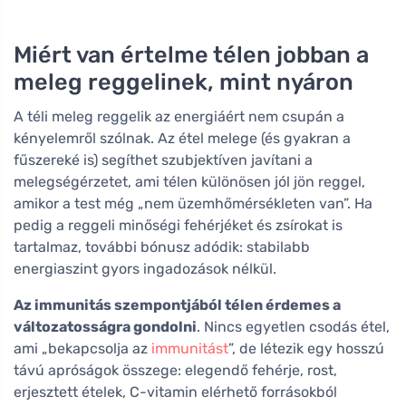
Miért van értelme télen jobban a
meleg reggelinek, mint nyáron
A téli meleg reggelik az energiáért nem csupán a
kényelemről szólnak. Az étel melege (és gyakran a
fűszereké is) segíthet szubjektíven javítani a
melegségérzetet, ami télen különösen jól jön reggel,
amikor a test még „nem üzemhőmérsékleten van”. Ha
pedig a reggeli minőségi fehérjéket és zsírokat is
tartalmaz, további bónusz adódik: stabilabb
energiaszint gyors ingadozások nélkül.
Az immunitás szempontjából télen érdemes a
változatosságra gondolni
. Nincs egyetlen csodás étel,
ami „bekapcsolja az
immunitást
”, de létezik egy hosszú
távú apróságok összege: elegendő fehérje, rost,
erjesztett ételek, C-vitamin elérhető forrásokból