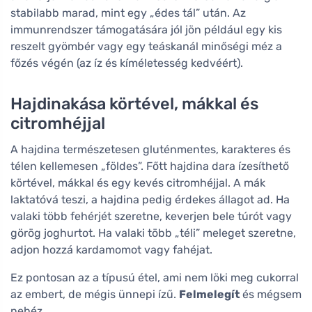
stabilabb marad, mint egy „édes tál” után. Az
immunrendszer támogatására jól jön például egy kis
reszelt gyömbér vagy egy teáskanál minőségi méz a
főzés végén (az íz és kíméletesség kedvéért).
Hajdinakása körtével, mákkal és
citromhéjjal
A hajdina természetesen gluténmentes, karakteres és
télen kellemesen „földes”. Főtt hajdina dara ízesíthető
körtével, mákkal és egy kevés citromhéjjal. A mák
laktatóvá teszi, a hajdina pedig érdekes állagot ad. Ha
valaki több fehérjét szeretne, keverjen bele túrót vagy
görög joghurtot. Ha valaki több „téli” meleget szeretne,
adjon hozzá kardamomot vagy fahéjat.
Ez pontosan az a típusú étel, ami nem löki meg cukorral
az embert, de mégis ünnepi ízű.
Felmelegít
és mégsem
nehéz.