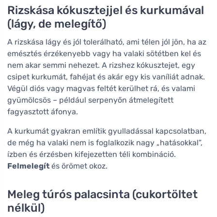
Rizskása kókusztejjel és kurkumával
(lágy, de melegítő)
A rizskása lágy és jól tolerálható, ami télen jól jön, ha az
emésztés érzékenyebb vagy ha valaki sötétben kel és
nem akar semmi nehezet. A rizshez kókusztejet, egy
csipet kurkumát, fahéjat és akár egy kis vaníliát adnak.
Végül diós vagy magvas feltét kerülhet rá, és valami
gyümölcsös – például serpenyőn átmelegített
fagyasztott áfonya.
A kurkumát gyakran említik gyulladással kapcsolatban,
de még ha valaki nem is foglalkozik nagy „hatásokkal”,
ízben és érzésben kifejezetten téli kombináció.
Felmelegít
és örömet okoz.
Meleg túrós palacsinta (cukortöltet
nélkül)