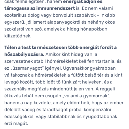
csak felmelegítsen, hanem
energiát adjon és
támogassa az immunrendszert
is. Ez nem valami
ezoterikus dolog vagy bonyolult szabályok – inkább
egyszerű, jól ismert alapanyagokról és néhány okos
szokásról van szó, amelyek a hideg hónapokban
kifizetődnek.
Télen a test természetesen több energiát fordít a
hőszabályozásra.
Amikor kint hideg van, a
szervezetnek stabil hőmérsékletet kell fenntartania, és
ez „üzemanyagot” igényel. Ugyanakkor gyakrabban
váltakoznak a hőmérsékletek a fűtött belső tér és a kinti
levegő között, több időt töltünk zárt helyeken, és a
szezonális megfázás mindenütt jelen van. A reggeli
étkezés tehát nem csupán „valami a gyomornak”,
hanem a nap kezdete, amely eldöntheti, hogy az ember
délelőtt vacog és fáradtságot próbál kompenzálni
édességekkel, vagy stabilabbnak és nyugodtabbnak
érzi magát.