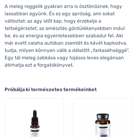
A meleg reggelik gyakran arra is ösztönöznek, hogy
lassabban együnk. És ez egy apróság, ami sokat
változtat: az agy időt kap, hogy érzékelje a
teltségérzetet, az emésztés gördülékenyebben indul
be, és az energia egyenletesebben szabadul fel. Aki
már evett valaha autóban zsemlét és kávét kapkodva,
tudja, milyen könnyen válik a délelőtt „farkaséhséggé”.
Egy tál meleg zabkása vagy tojásos leves elegánsan
átírhatja ezt a forgatókönyvet.
Próbálja ki természetes termékeinket