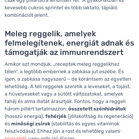
csak egy pillanatra lendítsen fel.” A gyakorlatban ez
kevesebb cukros sprintet és több laktató, tápláló
kombinációt jelent.
Meleg reggelik, amelyek
felmelegítenek, energiát adnak és
támogatják az immunrendszert
Amikor azt mondjuk, „receptek meleg reggelikhez
télen”, a legtöbb embernek a zabkása jut eszébe. És
igen, a zabkása nagyszerű – de korántsem az egyetlen
lehetőség. A téli reggelek szeretik a leveseket, a tojást,
a hüvelyeseket vagy a sütött változatokat, amelyek
fahéj és alma illatát árasztják. Fontos, hogy a reggeli
három pillért tartalmazzon:
összetett szénhidrátok
(hosszú energia),
fehérjék
(jóllakottság és regeneráció)
és
minőségi zsírok
(stabilitás és egyes vitaminok
felszívódása). Ehhez jön a rost és lehetőleg valami
erjesztett
vagy erős ízű fűszer.