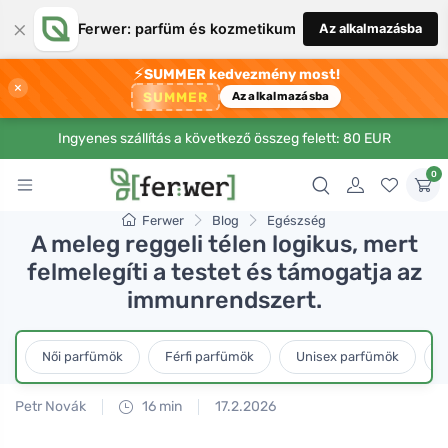
×
Ferwer: parfüm és kozmetikum
Az alkalmazásba
⚡
SUMMER kedvezmény most!
×
SUMMER
Az alkalmazásba
Ingyenes szállítás a következő összeg felett: 80 EUR
0
Ferwer
Blog
Egészség
A meleg reggeli télen logikus, mert
felmelegíti a testet és támogatja az
immunrendszert.
Női parfümök
Férfi parfümök
Unisex parfümök
L
Petr Novák
16 min
17.2.2026