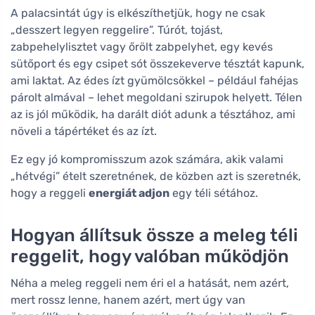
A palacsintát úgy is elkészíthetjük, hogy ne csak
„desszert legyen reggelire”. Túrót, tojást,
zabpehelylisztet vagy őrölt zabpelyhet, egy kevés
sütőport és egy csipet sót összekeverve tésztát kapunk,
ami laktat. Az édes ízt gyümölcsökkel – például fahéjas
párolt almával – lehet megoldani szirupok helyett. Télen
az is jól működik, ha darált diót adunk a tésztához, ami
növeli a tápértéket és az ízt.
Ez egy jó kompromisszum azok számára, akik valami
„hétvégi” ételt szeretnének, de közben azt is szeretnék,
hogy a reggeli
energiát adjon
egy téli sétához.
Hogyan állítsuk össze a meleg téli
reggelit, hogy valóban működjön
Néha a meleg reggeli nem éri el a hatását, nem azért,
mert rossz lenne, hanem azért, mert úgy van