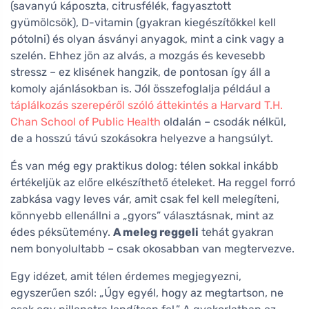
(savanyú káposzta, citrusfélék, fagyasztott
gyümölcsök), D-vitamin (gyakran kiegészítőkkel kell
pótolni) és olyan ásványi anyagok, mint a cink vagy a
szelén. Ehhez jön az alvás, a mozgás és kevesebb
stressz – ez klisének hangzik, de pontosan így áll a
komoly ajánlásokban is. Jól összefoglalja például a
táplálkozás szerepéről szóló áttekintés a Harvard T.H.
Chan School of Public Health
oldalán – csodák nélkül,
de a hosszú távú szokásokra helyezve a hangsúlyt.
És van még egy praktikus dolog: télen sokkal inkább
értékeljük az előre elkészíthető ételeket. Ha reggel forró
zabkása vagy leves vár, amit csak fel kell melegíteni,
könnyebb ellenállni a „gyors” választásnak, mint az
édes péksütemény.
A meleg reggeli
tehát gyakran
nem bonyolultabb – csak okosabban van megtervezve.
Egy idézet, amit télen érdemes megjegyezni,
egyszerűen szól: „Úgy egyél, hogy az megtartson, ne