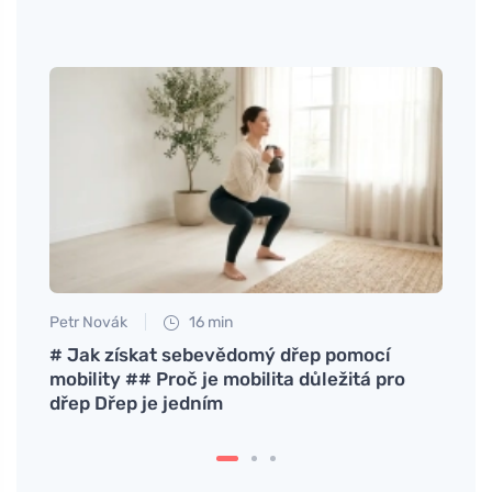
Petr Novák
16 min
Jan S
# Jak získat sebevědomý dřep pomocí
Mit t
mobility ## Proč je mobilita důležitá pro
gerin
dřep Dřep je jedním