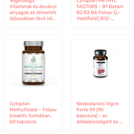
Vegetology
Cytoplan METHYL
Vitaminok és ásványi
FACTORS - B1 Betain
anyagok az átmeneti
B2 B2 B6 Folsav (L-
időszakban lévő nők
metilfolát) B12-
számára, 60
vitamin és cink, 60
kapszula
kapszula
Cytoplan
Neobotanics Vigrin
Methylfolate - Folsav
Forte X9 (90
bioaktív formában,
kapszula) - az
60 kapszula
állóképességért és a
vitalitásért