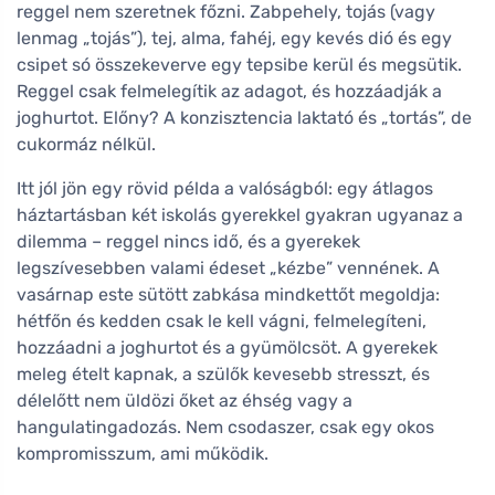
reggel nem szeretnek főzni. Zabpehely, tojás (vagy
lenmag „tojás”), tej, alma, fahéj, egy kevés dió és egy
csipet só összekeverve egy tepsibe kerül és megsütik.
Reggel csak felmelegítik az adagot, és hozzáadják a
joghurtot. Előny? A konzisztencia laktató és „tortás”, de
cukormáz nélkül.
Itt jól jön egy rövid példa a valóságból: egy átlagos
háztartásban két iskolás gyerekkel gyakran ugyanaz a
dilemma – reggel nincs idő, és a gyerekek
legszívesebben valami édeset „kézbe” vennének. A
vasárnap este sütött zabkása mindkettőt megoldja:
hétfőn és kedden csak le kell vágni, felmelegíteni,
hozzáadni a joghurtot és a gyümölcsöt. A gyerekek
meleg ételt kapnak, a szülők kevesebb stresszt, és
délelőtt nem üldözi őket az éhség vagy a
hangulatingadozás. Nem csodaszer, csak egy okos
kompromisszum, ami működik.