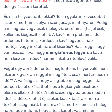
oldalán lévő áttekintést
– ismét túlzott ígéretek nélkül,
de egy ésszerű kerettel.
És mi a helyzet az italokkal? Télen gyakran kevesebbet
iszunk, mert nincs olyan szomjúság, mint nyáron. Pedig
a meleg tea vagy csak meleg víz citrommal (ha jól esik)
kellemes kiegészítő lehet. A kávé nem probléma, de
érdemes feltenni a kérdést: a kávé legyen a nap
indítója, vagy inkább az étel kísérője? Ha a reggeli úgy
van összeállítva, hogy
energiaforrás legyen
, a kávé
nem lesz „mentőöv”, hanem inkább rituálévá válik.
Végül egy apró, de fontos megfontolás helyénvaló: nem
akarunk gyakran reggel meleg ételt, csak mert „nincs rá
idő”? A valóság az, hogy a legtöbb meleg reggeli tíz
percen belül elkészíthető, és a legkényelmesebbek
előre is elkészíthetők. A téli szezon így paradox módon
ideális időszak lehet új szokás kialakítására – nem a
tökéletesség miatt, hanem azért, mert kellemes a hideg
napra úgy indulni, hogy a test kapott valamit, ami