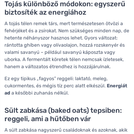
Tojás különböző módokon: egyszerű
biztosíték az energiához
A tojás télen remek társ, mert természetesen ötvözi a
fehérjéket és a zsírokat. Nem szükséges minden nap, de
hetente néhányszor hasznos lehet. Gyors változat:
rántotta ghíben vagy olívaolajon, hozzá rozskenyér és
valami savanyú – például savanyú káposzta vagy
uborka. A fermentált köretek télen nemcsak ízletesek,
hanem a változatos étrendhez is hozzájárulnak.
Ez egy tipikus „fagyos” reggeli: laktató, meleg,
cukormentes, és mégis tíz perc alatt elkészül.
Energiát
ad
a későbbi zuhanás nélkül.
Sült zabkása (baked oats) tepsiben:
reggeli, ami a hűtőben vár
A sült zabkása nagyszerű családoknak és azoknak, akik