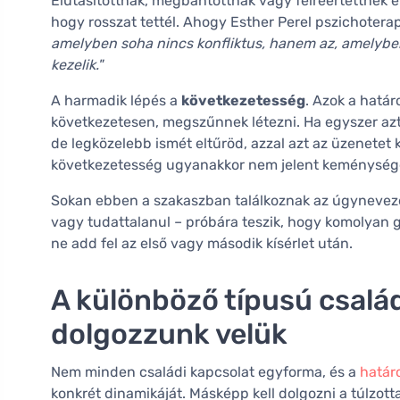
Elutasítottnak, megbántottnak vagy félreértettnek é
hogy rosszat tettél. Ahogy Esther Perel pszichoter
amelyben soha nincs konfliktus, hanem az, amelyben 
kezelik."
A harmadik lépés a
következetesség
. Azok a határ
következetesen, megszűnnek létezni. Ha egyszer a
de legközelebb ismét eltűröd, azzal azt az üzenetet 
következetesség ugyanakkor nem jelent keménységet
Sokan ebben a szakaszban találkoznak az úgynevezet
vagy tudattalanul – próbára teszik, hogy komolyan g
ne add fel az első vagy második kísérlet után.
A különböző típusú csalá
dolgozzunk velük
Nem minden családi kapcsolat egyforma, és a
határ
konkrét dinamikáját. Másképp kell dolgozni a túlzot