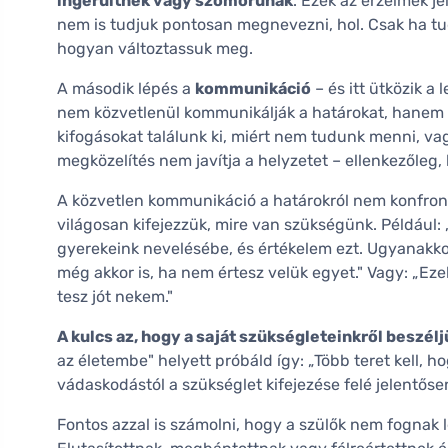
ingerültnek vagy szomorúnak
. Ezek az érzelmek je
nem is tudjuk pontosan megnevezni, hol. Csak ha tu
hogyan változtassuk meg.
A második lépés a
kommunikáció
– és itt ütközik 
nem közvetlenül kommunikálják a határokat, hanem p
kifogásokat találunk ki, miért nem tudunk menni, va
megközelítés nem javítja a helyzetet – ellenkezőleg, 
A közvetlen kommunikáció a határokról nem konfron
világosan kifejezzük, mire van szükségünk. Például
gyerekeink nevelésébe, és értékelem ezt. Ugyanakko
még akkor is, ha nem értesz velük egyet." Vagy: „E
tesz jót nekem."
A kulcs az, hogy a saját szükségleteinkről beszéljü
az életembe" helyett próbáld így: „Több teret kell, 
vádaskodástól a szükséglet kifejezése felé jelentőse
Fontos azzal is számolni, hogy a szülők nem fognak 