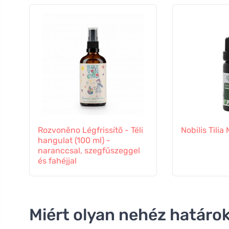
Rozvoněno Légfrissítő - Téli
Nobilis Tilia
hangulat (100 ml) -
naranccsal, szegfűszeggel
és fahéjjal
Miért olyan nehéz határoka