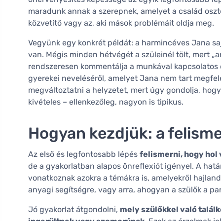
maradunk annak a szerepnek, amelyet a család oszto
közvetítő vagy az, aki mások problémáit oldja meg.
Vegyünk egy konkrét példát: a harmincéves Jana saj
van. Mégis minden hétvégét a szüleinél tölt, mert 
rendszeresen kommentálja a munkával kapcsolatos d
gyerekei neveléséről, amelyet Jana nem tart megfel
megváltoztatni a helyzetet, mert úgy gondolja, hog
kivételes – ellenkezőleg, nagyon is tipikus.
Hogyan kezdjük: a felisme
Az első és legfontosabb lépés
felismerni, hogy hol
de a gyakorlatban alapos önreflexiót igényel. A határ
vonatkoznak azokra a témákra is, amelyekről hajlan
anyagi segítségre, vagy arra, ahogyan a szülők a pa
Jó gyakorlat átgondolni,
mely szülőkkel való talá