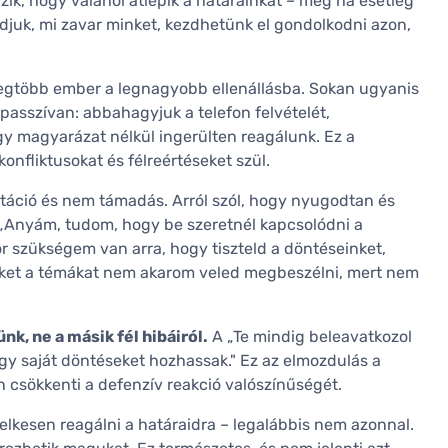
lzik, hogy valahol átlépik a határainkat – még ha esetleg
djuk, mi zavar minket, kezdhetünk el gondolkodni azon,
a legtöbb ember a legnagyobb ellenállásba. Sokan ugyanis
asszívan: abbahagyjuk a telefon felvételét,
gy magyarázat nélkül ingerülten reagálunk. Ez a
konfliktusokat és félreértéseket szül.
táció és nem támadás. Arról szól, hogy nyugodtan és
: „Anyám, tudom, hogy be szeretnél kapcsolódni a
r szükségem van arra, hogy tiszteld a döntéseinket,
zeket a témákat nem akarom veled megbeszélni, mert nem
nk, ne a másik fél hibáiról.
A „Te mindig beleavatkozol
hogy saját döntéseket hozhassak." Ez az elmozdulás a
n csökkenti a defenzív reakció valószínűségét.
lelkesen reagálni a határaidra – legalábbis nem azonnal.