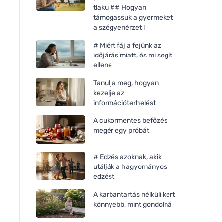
tlaku ## Hogyan
támogassuk a gyermeket
a szégyenérzet l
# Miért fáj a fejünk az
időjárás miatt, és mi segít
ellene
Tanulja meg, hogyan
kezelje az
információterhelést
A cukormentes befőzés
megér egy próbát
# Edzés azoknak, akik
utálják a hagyományos
edzést
A karbantartás nélküli kert
könnyebb, mint gondolná