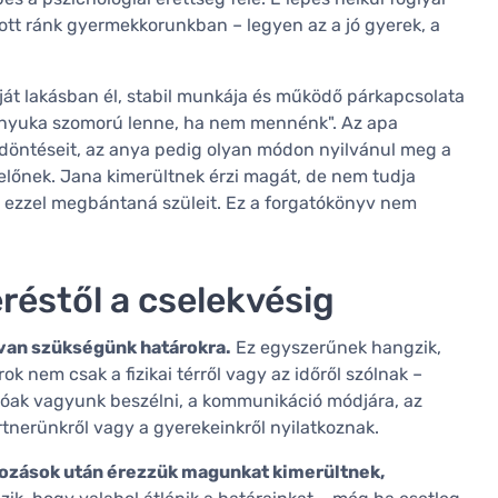
tt ránk gyermekkorunkban – legyen az a jó gyerek, a
át lakásban él, stabil munkája és működő párkapcsolata
„anyuka szomorú lenne, ha nem mennénk". Az apa
öntéseit, az anya pedig olyan módon nyilvánul meg a
előnek. Jana kimerültnek érzi magát, de nem tudja
y ezzel megbántaná szüleit. Ez a forgatókönyv nem
réstől a cselekvésig
 van szükségünk határokra.
Ez egyszerűnek hangzik,
ok nem csak a fizikai térről vagy az időről szólnak –
dóak vagyunk beszélni, a kommunikáció módjára, az
rtnerünkről vagy a gyerekeinkről nyilatkoznak.
lkozások után érezzük magunkat kimerültnek,