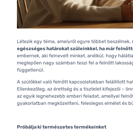
Létezik egy téma, amelyről egyre többet beszélnek
egészséges határokat szüleinkkel, ha már felnőt
embernek, aki felnevelt minket, anélkül, hogy hálá
meglepően nagy számban teszi fel a felnőtt lakosság 
függetlenül.
A szülőkkel való felnőtt kapcsolatokban felállított 
Ellenkezőleg, az érettség és a tisztelet kifejezői – ö
az egyik legnehezebb emberi feladat, amellyel felnő
gyakorlatban megközelíteni, felesleges elmélet és b
Próbálja ki természetes termékeinket