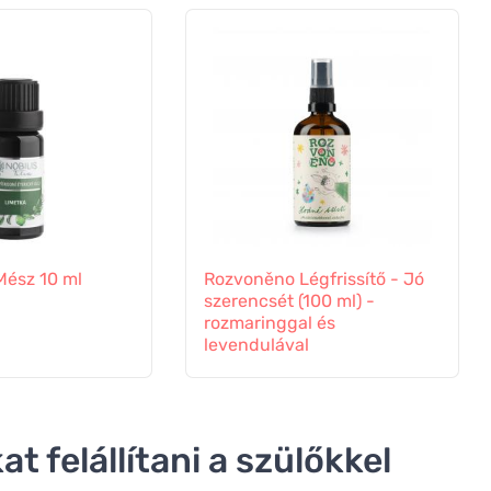
 Mész 10 ml
Rozvoněno Légfrissítő - Jó
szerencsét (100 ml) -
rozmaringgal és
levendulával
t felállítani a szülőkkel