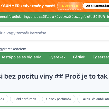
⚡
SUMMER kedvezmény most!
SUMMER
Az alkalmazás
nnal feladjuk. |
Ingyenes szállítás a következő összeg felett: 80 EUR
| 
gykereskedelem
Testápolás és higiénia
Gyerekek
Férfiak
Egészsé
či bez pocitu viny ## Proč je to ta
mök
Férfi parfümök
Unisex parfümök
Lakás- és autóillat