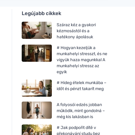
Legújabb cikkek
Száraz kéz a gyakori
kézmosástól és a
hatékony ápolásuk
# Hogyan kezeljük a
munkahelyi stresszt, és ne
vigyük haza magunkkal A
munkahelyi stressz az
egyik
# Hideg ételek munkába –
időt és pénzt takarít meg
A folyosói edzés jobban
működik, mint gondolná –
még kis lakásban is
# Jak podpořit dítě v
překonávání studu bez