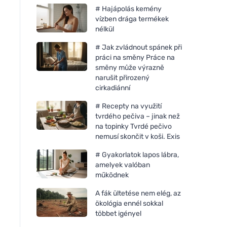
# Hajápolás kemény
vízben drága termékek
nélkül
# Jak zvládnout spánek při
práci na směny Práce na
směny může výrazně
narušit přirozený
cirkadiánní
# Recepty na využití
tvrdého pečiva – jinak než
na topinky Tvrdé pečivo
Mulieres Gyertya üvegben -
nemusí skončit v koši. Exis
illatmentes (180 ml) - akár
35 órán át égő gyertya
# Gyakorlatok lapos lábra,
amelyek valóban
működnek
A fák ültetése nem elég, az
ökológia ennél sokkal
többet igényel