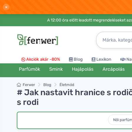
×
A 12:00 óra előtt leadott megrendeléseket azo
Akciók akár -80%
Blog
Lexikon
Na
Parfümök
Smink
Hajápolás
Arcápolás
Ferwer
Blog
Életmód
# Jak nastavit hranice s rodi
s rodi
Női parfü