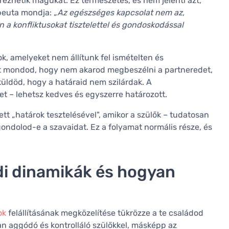
rezhetik magukat. Ez természetes, és nem jelenti azt,
apeuta mondja:
„Az egészséges kapcsolat nem az,
a konfliktusokat tisztelettel és gondoskodással
ok, amelyeket nem állítunk fel ismételten és
zt mondod, hogy nem akarod megbeszélni a partneredet,
küldöd, hogy a határaid nem szilárdak. A
 – lehetsz kedves és egyszerre határozott.
t „határok tesztelésével", amikor a szülők – tudatosan
ondolod-e a szavaidat. Ez a folyamat normális része, és
di dinamikák és hogyan
ok
felállításának megközelítése tükrözze a te családod
tan aggódó és kontrolláló szülőkkel, másképp az