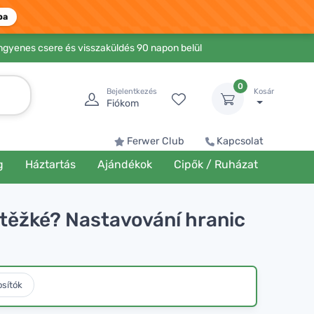
ba
Ingyenes csere és visszaküldés 90 napon belül
0
Bejelentkezés
Kosár
Fiókom
Ferwer Club
Kapcsolat
g
Háztartás
Ajándékok
Cipők / Ruházat
k těžké? Nastavování hranic
osítók