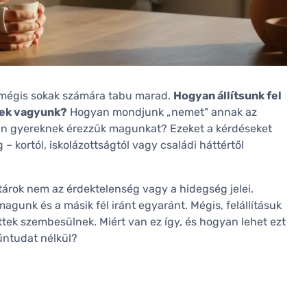
, mégis sokak számára tabu marad.
Hogyan állítsunk fel
tek vagyunk?
Hogyan mondjunk „nemet" annak az
tlan gyereknek érezzük magunkat? Ezeket a kérdéseket
– kortól, iskolázottságtól vagy családi háttértől
határok nem az érdektelenség vagy a hidegség jelei.
nmagunk és a másik fél iránt egyaránt. Mégis, felállításuk
ttek szembesülnek. Miért van ez így, és hogyan lehet ezt
űntudat nélkül?