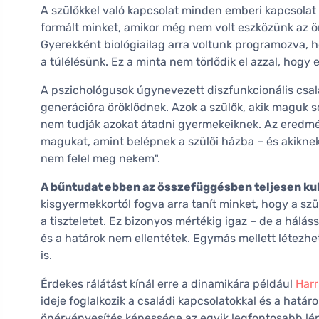
A szülőkkel való kapcsolat minden emberi kapcsolat
formált minket, amikor még nem volt eszközünk az ö
Gyerekként biológiailag arra voltunk programozva, h
a túlélésünk. Ez a minta nem törlődik el azzal, hogy 
A pszichológusok úgynevezett diszfunkcionális csal
generációra öröklődnek. Azok a szülők, akik maguk 
nem tudják azokat átadni gyermekeiknek. Az eredmén
magukat, amint belépnek a szülői házba – és akiknek
nem felel meg nekem".
A bűntudat ebben az összefüggésben teljesen ku
kisgyermekkortól fogva arra tanít minket, hogy a s
a tiszteletet. Ez bizonyos mértékig igaz – de a hálás
és a határok nem ellentétek. Egymás mellett létezh
is.
Érdekes rálátást kínál erre a dinamikára például
Harr
ideje foglalkozik a családi kapcsolatokkal és a hatá
önérvényesítés képessége az egyik legfontosabb lépés