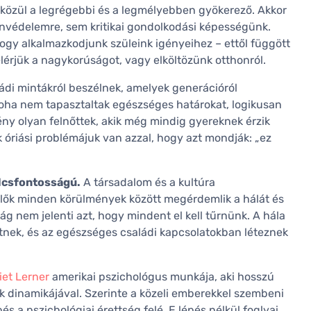
 közül a legrégebbi és a legmélyebben gyökerező. Akkor
nvédelemre, sem kritikai gondolkodási képességünk.
ogy alkalmazkodjunk szüleink igényeihez – ettől függött
elérjük a nagykorúságot, vagy elköltözünk otthonról.
ádi mintákról beszélnek, amelyek generációról
soha nem tapasztaltak egészséges határokat, logikusan
y olyan felnőttek, akik még mindig gyereknek érzik
 óriási problémájuk van azzal, hogy azt mondják: „ez
lcsfontosságú.
A társadalom és a kultúra
zülők minden körülmények között megérdemlik a hálát és
ság nem jelenti azt, hogy mindent el kell tűrnünk. A hála
etnek, és az egészséges családi kapcsolatokban léteznek
iet Lerner
amerikai pszichológus munkája, aki hosszú
rok dinamikájával. Szerinte a közeli emberekkel szembeni
 a pszichológiai érettség felé. E lépés nélkül foglyai