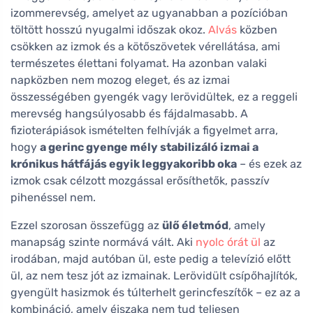
izommerevség, amelyet az ugyanabban a pozícióban
töltött hosszú nyugalmi időszak okoz.
Alvás
közben
csökken az izmok és a kötőszövetek vérellátása, ami
természetes élettani folyamat. Ha azonban valaki
napközben nem mozog eleget, és az izmai
összességében gyengék vagy lerövidültek, ez a reggeli
merevség hangsúlyosabb és fájdalmasabb. A
fizioterápiások ismételten felhívják a figyelmet arra,
hogy
a gerinc gyenge mély stabilizáló izmai a
krónikus hátfájás egyik leggyakoribb oka
– és ezek az
izmok csak célzott mozgással erősíthetők, passzív
pihenéssel nem.
Ezzel szorosan összefügg az
ülő életmód
, amely
manapság szinte normává vált. Aki
nyolc órát ül
az
irodában, majd autóban ül, este pedig a televízió előtt
ül, az nem tesz jót az izmainak. Lerövidült csípőhajlítók,
gyengült hasizmok és túlterhelt gerincfeszítők – ez az a
kombináció, amely éjszaka nem tud teljesen