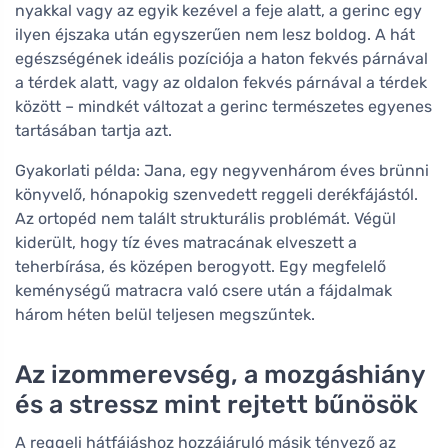
nyakkal vagy az egyik kezével a feje alatt, a gerinc egy
ilyen éjszaka után egyszerűen nem lesz boldog. A hát
egészségének ideális pozíciója a haton fekvés párnával
a térdek alatt, vagy az oldalon fekvés párnával a térdek
között – mindkét változat a gerinc természetes egyenes
tartásában tartja azt.
Gyakorlati példa: Jana, egy negyvenhárom éves brünni
könyvelő, hónapokig szenvedett reggeli derékfájástól.
Az ortopéd nem talált strukturális problémát. Végül
kiderült, hogy tíz éves matracának elveszett a
teherbírása, és középen berogyott. Egy megfelelő
keménységű matracra való csere után a fájdalmak
három héten belül teljesen megszűntek.
Az izommerevség, a mozgáshiány
és a stressz mint rejtett bűnösök
A reggeli hátfájáshoz hozzájáruló másik tényező az