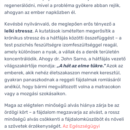
regenerálódni, mivel a probléma gyökere abban rejlik,
ahogyan az ember napközben él.
Kevésbé nyilvánvaló, de meglepően erős tényező a
lelki stressz
. A kutatások ismételten megerősítik a
krónikus stressz és a hátfájás közötti összefüggést – a
test pszichés feszültségre izomfeszültséggel reagál,
amely különösen a nyak, a vállak és a derék területén
koncentrálódik. Ahogy dr. John Sarno, a hátfájás vezető
világszakértője mondja:
„A hát az elme tükre."
Azok az
emberek, akik nehéz életszakaszon mennek keresztül,
gyakran panaszkodnak a reggeli fájdalmak romlásáról
anélkül, hogy bármi megváltozott volna a matracokon
vagy a mozgási szokásaikon.
Maga az elégtelen minőségű alvás hiánya zárja be az
ördögi kört – a fájdalom megzavarja az alvást, a rossz
minőségű alvás csökkenti a fájdalomküszöböt és növeli
a szövetek érzékenységét.
Az Egészségügyi