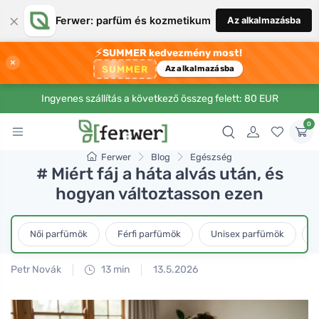
×
Ferwer: parfüm és kozmetikum
Az alkalmazásba
⚡
SUMMER kedvezmény most!
×
SUMMER
Az alkalmazásba
Ingyenes szállítás a következő összeg felett: 80 EUR
0
Ferwer
Blog
Egészség
# Miért fáj a háta alvás után, és
hogyan változtasson ezen
Női parfümök
Férfi parfümök
Unisex parfümök
L
Petr Novák
13 min
13.5.2026