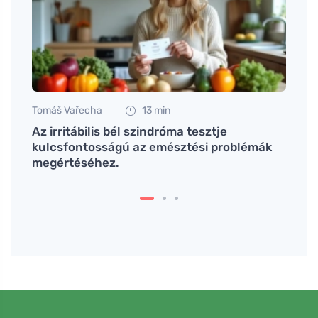
Tomáš Vařecha
13 min
Tomáš
zsát
Az irritábilis bél szindróma tesztje
Termé
kulcsfontosságú az emésztési problémák
anyag
megértéséhez.