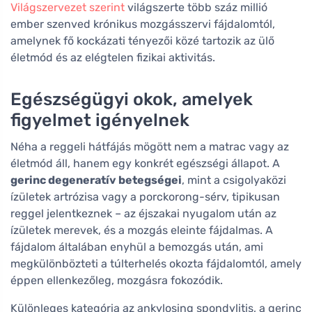
Világszervezet szerint
világszerte több száz millió
ember szenved krónikus mozgásszervi fájdalomtól,
amelynek fő kockázati tényezői közé tartozik az ülő
életmód és az elégtelen fizikai aktivitás.
Egészségügyi okok, amelyek
figyelmet igényelnek
Néha a reggeli hátfájás mögött nem a matrac vagy az
életmód áll, hanem egy konkrét egészségi állapot. A
gerinc degeneratív betegségei
, mint a csigolyaközi
ízületek artrózisa vagy a porckorong-sérv, tipikusan
reggel jelentkeznek – az éjszakai nyugalom után az
ízületek merevek, és a mozgás eleinte fájdalmas. A
fájdalom általában enyhül a bemozgás után, ami
megkülönbözteti a túlterhelés okozta fájdalomtól, amely
éppen ellenkezőleg, mozgásra fokozódik.
Különleges kategória az ankylosing spondylitis, a gerinc