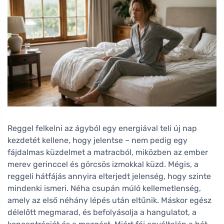
Reggel felkelni az ágyból egy energiával teli új nap
kezdetét kellene, hogy jelentse – nem pedig egy
fájdalmas küzdelmet a matracból, miközben az ember
merev gerinccel és görcsös izmokkal küzd. Mégis, a
reggeli hátfájás annyira elterjedt jelenség, hogy szinte
mindenki ismeri. Néha csupán múló kellemetlenség,
amely az első néhány lépés után eltűnik. Máskor egész
délelőtt megmarad, és befolyásolja a hangulatot, a