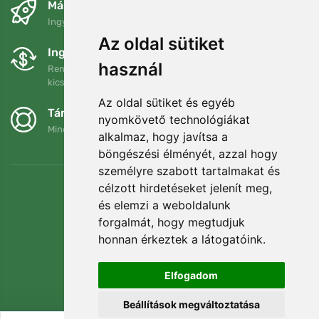
Másnapra és ingyenesen
Ingyenes szállítás a következő összeg felett: 80 EUR
Az oldal sütiket
Ingyenes csere és visszaküldés
használ
Rendelését 90 napon belül bármikor visszaküldheti vagy
kicserélheti.
Az oldal sütiket és egyéb
Támogatjuk a Trees.org-ot
nyomkövető technológiákat
Minden megrendelésért ültetünk egy fát! Bővebben
Rólunk
.
alkalmaz, hogy javítsa a
böngészési élményét, azzal hogy
személyre szabott tartalmakat és
célzott hirdetéseket jelenít meg,
és elemzi a weboldalunk
forgalmát, hogy megtudjuk
honnan érkeztek a látogatóink.
Elfogadom
Beállítások megváltoztatása