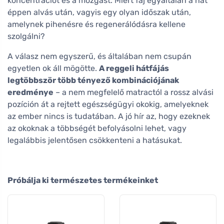
koncentrációt és a mozgást. Miért fáj egyáltalán a hát
éppen alvás után, vagyis egy olyan időszak után,
amelynek pihenésre és regenerálódásra kellene
szolgálni?
A válasz nem egyszerű, és általában nem csupán
egyetlen ok áll mögötte.
A reggeli hátfájás
legtöbbször több tényező kombinációjának
eredménye
– a nem megfelelő matractól a rossz alvási
pozíción át a rejtett egészségügyi okokig, amelyeknek
az ember nincs is tudatában. A jó hír az, hogy ezeknek
az okoknak a többségét befolyásolni lehet, vagy
legalábbis jelentősen csökkenteni a hatásukat.
Próbálja ki természetes termékeinket