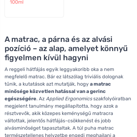
100ml
A matrac, a párna és az alvási
pozíció – az alap, amelyet könnyű
figyelmen kívül hagyni
A reggeli hátfájás egyik leggyakoribb oka a nem
megfelelő matrac. Bár ez látszólag triviális dolognak
tűnik, a kutatások azt mutatják, hogy
a matrac
minősége közvetlen hatással van a gerinc
egészségére
. Az
Applied Ergonomics
szakfolyóiratban
megjelent tanulmány megállapította, hogy azok a
résztvevők, akik közepes keménységű matracra
váltottak, jelentős hátfájás-csökkenést és jobb
alvásminőséget tapasztaltak. A túl puha matrac
természetellenes helyzetbe engedi meghajlani a