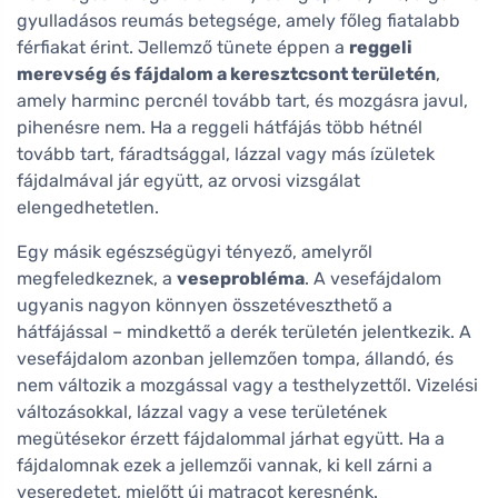
gyulladásos reumás betegsége, amely főleg fiatalabb
férfiakat érint. Jellemző tünete éppen a
reggeli
merevség és fájdalom a keresztcsont területén
,
amely harminc percnél tovább tart, és mozgásra javul,
pihenésre nem. Ha a reggeli hátfájás több hétnél
tovább tart, fáradtsággal, lázzal vagy más ízületek
fájdalmával jár együtt, az orvosi vizsgálat
elengedhetetlen.
Egy másik egészségügyi tényező, amelyről
megfeledkeznek, a
veseprobléma
. A vesefájdalom
ugyanis nagyon könnyen összetéveszthető a
hátfájással – mindkettő a derék területén jelentkezik. A
vesefájdalom azonban jellemzően tompa, állandó, és
nem változik a mozgással vagy a testhelyzettől. Vizelési
változásokkal, lázzal vagy a vese területének
megütésekor érzett fájdalommal járhat együtt. Ha a
fájdalomnak ezek a jellemzői vannak, ki kell zárni a
veseredetet, mielőtt új matracot keresnénk.