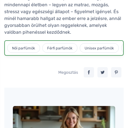
mindennapi életben – legyen az matrac, mozgás,
stressz vagy egészségi állapot – figyelmet igényel. És
minél hamarabb hallgat az ember erre a jelzésre, annál
gyorsabban örülhet olyan reggeleknek, amelyek
valóban pihenéssel kezdődnek.
Női parfümök
Férfi parfümök
Unisex parfümök
L
Megosztás