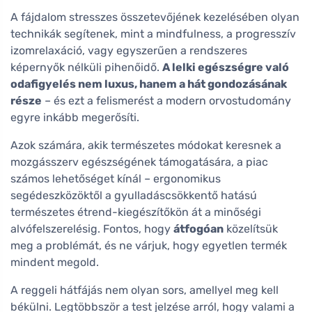
A fájdalom stresszes összetevőjének kezelésében olyan
technikák segítenek, mint a mindfulness, a progresszív
izomrelaxáció, vagy egyszerűen a rendszeres
képernyők nélküli pihenőidő.
A lelki egészségre való
odafigyelés nem luxus, hanem a hát gondozásának
része
– és ezt a felismerést a modern orvostudomány
egyre inkább megerősíti.
Azok számára, akik természetes módokat keresnek a
mozgásszerv egészségének támogatására, a piac
számos lehetőséget kínál – ergonomikus
segédeszközöktől a gyulladáscsökkentő hatású
természetes étrend-kiegészítőkön át a minőségi
alvófelszerelésig. Fontos, hogy
átfogóan
közelítsük
meg a problémát, és ne várjuk, hogy egyetlen termék
mindent megold.
A reggeli hátfájás nem olyan sors, amellyel meg kell
békülni. Legtöbbször a test jelzése arról, hogy valami a