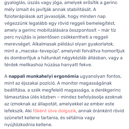
gyaloglás, úszás vagy jóga, amelyek erősítik a gerinc
mély izmait és javítják annak stabilitását. A
fizioterápiások azt javasolják, hogy minden nap
végezzünk legalább egy rövid reggeli bemelegítést,
amely a gerinc mobilizálására összpontosít – már tíz
perc nyújtás is jelentősen csökkentheti a reggeli
merevséget. Alkalmasak például olyan gyakorlatok,
mint a „macska-tevepúp", amelynél felváltva homorítjuk
és domborítjuk a hátunkat négykézláb állásban, vagy a
térdek mellkashoz húzása hanyatt fekve.
A
nappali munkahelyi ergonómia
ugyanolyan fontos,
mint az éjszakai pozíció. A monitor magasságának
beállítása, a szék megfelelő magassága, a derékgerinc
támasztása ülés közben – mindez befolyásolja azoknak
az izmoknak az állapotát, amelyekkel az ember este
lefekszik. Aki
főként ülve dolgozik
, annak óránként rövid
szünetet kellene tartania, és sétálnia vagy
nyújtózkodnia kellene.