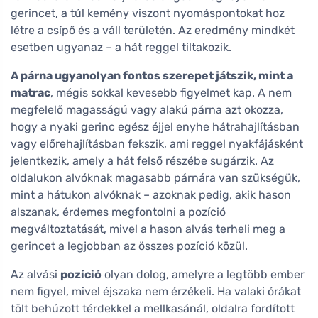
gerincet, a túl kemény viszont nyomáspontokat hoz
létre a csípő és a váll területén. Az eredmény mindkét
esetben ugyanaz – a hát reggel tiltakozik.
A párna ugyanolyan fontos szerepet játszik, mint a
matrac
, mégis sokkal kevesebb figyelmet kap. A nem
megfelelő magasságú vagy alakú párna azt okozza,
hogy a nyaki gerinc egész éjjel enyhe hátrahajlításban
vagy előrehajlításban fekszik, ami reggel nyakfájásként
jelentkezik, amely a hát felső részébe sugárzik. Az
oldalukon alvóknak magasabb párnára van szükségük,
mint a hátukon alvóknak – azoknak pedig, akik hason
alszanak, érdemes megfontolni a pozíció
megváltoztatását, mivel a hason alvás terheli meg a
gerincet a legjobban az összes pozíció közül.
Az alvási
pozíció
olyan dolog, amelyre a legtöbb ember
nem figyel, mivel éjszaka nem érzékeli. Ha valaki órákat
tölt behúzott térdekkel a mellkasánál, oldalra fordított