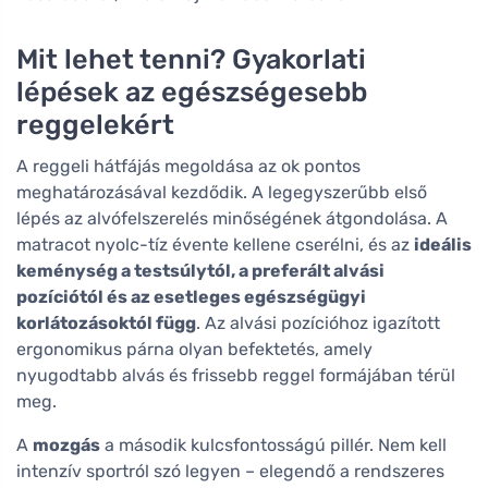
Mit lehet tenni? Gyakorlati
lépések az egészségesebb
reggelekért
A reggeli hátfájás megoldása az ok pontos
meghatározásával kezdődik. A legegyszerűbb első
lépés az alvófelszerelés minőségének átgondolása. A
matracot nyolc-tíz évente kellene cserélni, és az
ideális
keménység a testsúlytól, a preferált alvási
pozíciótól és az esetleges egészségügyi
korlátozásoktól függ
. Az alvási pozícióhoz igazított
ergonomikus párna olyan befektetés, amely
nyugodtabb alvás és frissebb reggel formájában térül
meg.
A
mozgás
a második kulcsfontosságú pillér. Nem kell
intenzív sportról szó legyen – elegendő a rendszeres