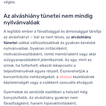
végbe.
Az alváshiány tünetei nem mindig
nyilvánvalóak
A legtöbb ember a fáradtsággal és álmossággal társítja
az alváshiányt — bár ez nem téves, az
alváshiány
tünetei
sokkal változatosabbak és gyakran kevésbé
nyilvánvalóak. Gyakran irritációként,
motivációvesztésként, romló memóriaként vagy akár
súlygyarapodásként jelentkeznek. Az agy, mint az
izmok, ha túlterhelt, elkezdi lekapcsolni a
teljesítményének egyes részeit. Észrevehetjük a
koncentrációs nehézségeket, a
stressz
kezelésének
képtelenségét vagy a csökkent szexuális étvágyat.
Gyermekek és serdülők esetében a helyzet még
bonyolultabb. Az alváshiány gyakran nem
fáradtságként, hanem hiperaktivitásként,