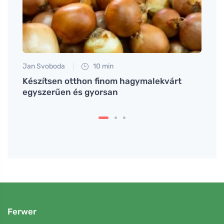
Jan Svoboda
10 min
Petr N
eri
Készítsen otthon finom hagymalekvárt
A dop
egyszerűen és gyorsan
és a 
Ferwer