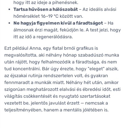
hogy itt az ideje a pihenésnek.
Tartsa hűvösen a hálószobát
– Az ideális alvási
hőmérséklet 16–19 °C között van.
Ne hagyja figyelmen kívül a fáradtságot
– Ha
álmosnak érzi magát, feküdjön le. A test jelzi, hogy
itt az idő a regenerálódásra.
Ezt például Anna, egy fiatal brnói grafikus is
megvalósította, aki néhány hónap szabadúszó munka
után rájött, hogy felhalmozódik a fáradtsága, és nem
tud koncentrálni. Bár úgy érezte, hogy "eleget" alszik,
az éjszakai rutinja rendszertelen volt, és gyakran
fennmaradt a munkák miatt. Néhány hét után, amikor
szigorúan meghatározott elalvási és ébredési időt, esti
világítás csökkentését és nyugtató szertartásokat
vezetett be, jelentős javulást érzett — nemcsak a
teljesítményében, hanem a mentális jólétében is.