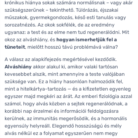
krónikus hiánya sokak számára normálisnak – vagy akár
szükségszerűnek – tekinthető. Túlórázás, éjszakai
műszakok, gyermekgondozás, késő esti tanulás vagy
sorozatnézés. Az okok sokfélék, de az eredmény
ugyanaz: a test és az elme nem tud regenerálódni. Mit
okoz az alváshiány, és
hogyan ismerhetjük fel a
tüneteit
, mielőtt hosszú távú problémává válna?
A válasz az alapkifejezés megértésével kezdődik.
Alváshiány
akkor alakul ki, amikor valaki tartósan
kevesebbet alszik, mint amennyire a teste valójában
szüksége van. Ez a hiány hasonlóan halmozódik fel,
mint a hitelkártya-tartozás — és a kifizetetlen egyenleg
egyszer majd megkéri az árát. Az emberi fiziológia azzal
számol, hogy alvás közben a sejtek regenerálódnak, a
korábbi nap érzelmei és információi feldolgozásra
kerülnek, az immunitás megerősödik, és a hormonális
egyensúly helyreáll. Elegendő hosszúságú és mély
alvás nélkül ez a folyamat egyszerűen nem megy