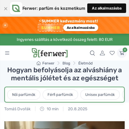
×
Ferwer: parfüm és kozmetikum
Az alkalmazásba
⚡
SUMMER kedvezmény most!
×
SUMMER
Az alkalmazásba
Ingyenes szállítás a következő összeg felett: 80 EUR
0
Ferwer
Blog
Életmód
Hogyan befolyásolja az alváshiány a
mentális jólétet és az egészséget
Női parfümök
Férfi parfümök
Unisex parfümök
L
Tomáš Dvořák
10 min
20.8.2025