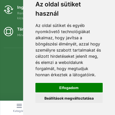
Az oldal sütiket
Ingyenes csere és visszaküldés
használ
Rendelését 90 napon belül bármikor visszaküldheti vagy
kicserélheti.
Az oldal sütiket és egyéb
Támogatjuk a Trees.org-ot
nyomkövető technológiákat
Minden megrendelésért ültetünk egy fát! Bővebben
Rólunk
.
alkalmaz, hogy javítsa a
böngészési élményét, azzal hogy
személyre szabott tartalmakat és
célzott hirdetéseket jelenít meg,
és elemzi a weboldalunk
forgalmát, hogy megtudjuk
honnan érkeztek a látogatóink.
Elfogadom
Beállítások megváltoztatása
© Topshelf s.r.o. Minden jog fenntartva.
Kategória
Keresés
Kosár