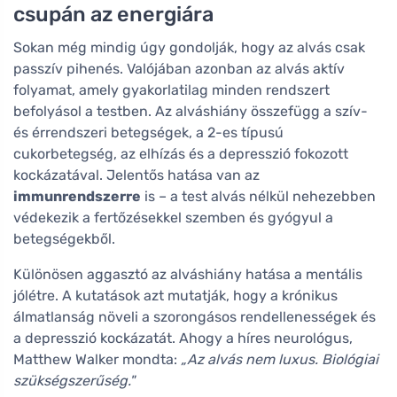
csupán az energiára
Sokan még mindig úgy gondolják, hogy az alvás csak
passzív pihenés. Valójában azonban az alvás aktív
folyamat, amely gyakorlatilag minden rendszert
befolyásol a testben. Az alváshiány összefügg a szív-
és érrendszeri betegségek, a 2-es típusú
cukorbetegség, az elhízás és a depresszió fokozott
kockázatával. Jelentős hatása van az
immunrendszerre
is – a test alvás nélkül nehezebben
védekezik a fertőzésekkel szemben és gyógyul a
betegségekből.
Különösen aggasztó az alváshiány hatása a mentális
jólétre. A kutatások azt mutatják, hogy a krónikus
álmatlanság növeli a szorongásos rendellenességek és
a depresszió kockázatát. Ahogy a híres neurológus,
Matthew Walker mondta:
„Az alvás nem luxus. Biológiai
szükségszerűség."