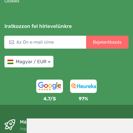
Cookies
Iratkozzon fel hírlevelünkre
Bejelentkezés
Magyar / EUR
4,7/5
97%
Másnapra és ingyenesen
Ingyenes szállítás a következő összeg felett: 80 EUR