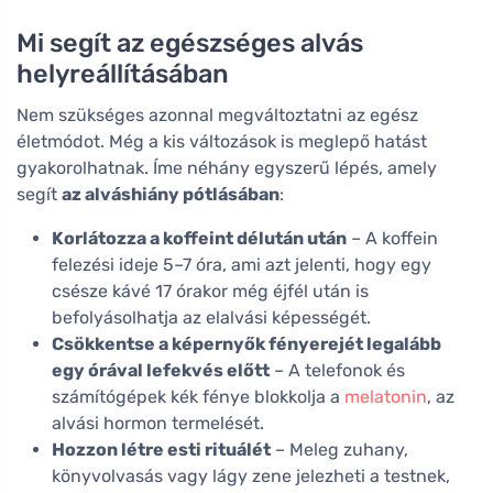
Mi segít az egészséges alvás
helyreállításában
Nem szükséges azonnal megváltoztatni az egész
életmódot. Még a kis változások is meglepő hatást
gyakorolhatnak. Íme néhány egyszerű lépés, amely
segít
az alváshiány pótlásában
:
Korlátozza a koffeint délután után
– A koffein
felezési ideje 5–7 óra, ami azt jelenti, hogy egy
csésze kávé 17 órakor még éjfél után is
befolyásolhatja az elalvási képességét.
Csökkentse a képernyők fényerejét legalább
egy órával lefekvés előtt
– A telefonok és
számítógépek kék fénye blokkolja a
melatonin
, az
alvási hormon termelését.
Hozzon létre esti rituálét
– Meleg zuhany,
könyvolvasás vagy lágy zene jelezheti a testnek,