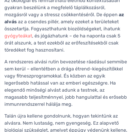
Az ökológiai és fenntartható életmód kontextusában
gyakran beszélünk a megfelelő táplálkozásról,
mozgásról vagy a stressz csökkentéséről. De éppen
az
alvás
az a csendes pillér, amely ezeket a területeket
összetartja. Fogyaszthatunk biozöldségeket, ihatunk
gyógyteákat
, és jógázhatunk – de ha naponta csak 5
órát alszunk, a test ezekből az erőfeszítésekből csak
töredéket fog hasznosítani.
A rendszeres alvási rutin bevezetése ráadásul semmibe
sem kerül – ellentétben a drága étrend-kiegészítőkkel
vagy fitneszprogramokkal. És közben az egyik
legerősebb hatással van az emberi egészségre. Ha
elegendő minőségi alvást adunk a testnek, az
magasabb teljesítménnyel, jobb hangulattal és erősebb
immunrendszerrel hálálja meg.
Talán újra kellene gondolnunk, hogyan tekintünk az
alvásra. Nem lustaság, nem gyengeség. Ez alapvető
biológiai szükséglet, amelyet éppúgy védenünk kellene,