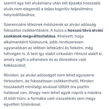
szerint egy hét alváshiány után két éjszaka hosszabb
alvás nem elegendő a teljes kognitív teljesítmény
helyreállításához.
Szerencsére léteznek módszerek az alvási adósság
fokozatos csökkentésére. A kulcs a
hosszú távú alvási
szokások megváltoztatása
. Ahelyett, hogy
alkalmanként túlalszunk, jobb rendszeresen
ugyanabban az időben lefeküdni és felkelni, még
hétvégén is. A test így stabil cirkadián ritmust alakít ki,
amely segíti a pihenésre és az ébredésre való
felkészülést.
Röviden, az alvási adósságot nem lehet egyszerre
törleszteni, de fokozatosan csökkenthető. Minden
hozzáadott minőségi alvással töltött óra pozitív
hatással van. Ahogy nem lehet egyik napról a másikra
öt kilót hízni, a formába való visszatérés sem megy
egyetlen túlalvással.