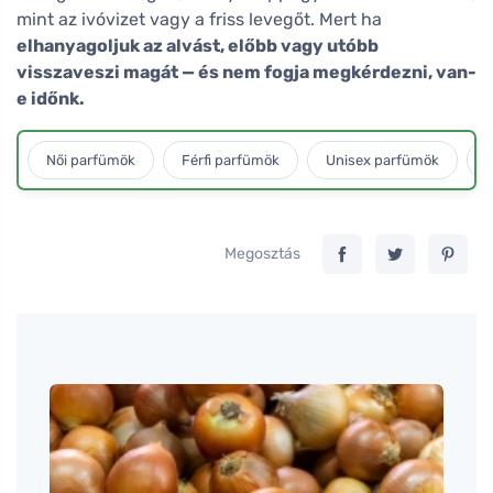
mint az ivóvizet vagy a friss levegőt. Mert ha
elhanyagoljuk az alvást, előbb vagy utóbb
visszaveszi magát — és nem fogja megkérdezni, van-
e időnk.
Női parfümök
Férfi parfümök
Unisex parfümök
L
Megosztás