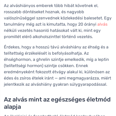
Az alváshiányos emberek több hibát követnek el,
rosszabb döntéseket hoznak, és nagyobb
valószínűséggel szenvednek közlekedési balesetet. Egy
tanulmány még azt is kimutatta, hogy 20 órányi
alvás
nélküli vezetés hasonló hatásokat vált ki, mint egy
promillét elérő alkoholszinttel történő vezetés.
Érdekes, hogy a hosszú távú alváshiány az éhség és a
telítettség érzékelését is befolyásolhatja. Az
éhséghormon, a ghrelin szintje emelkedik, míg a leptin
(telítettségi hormon) szintje csökken. Ennek
eredményeként fokozott étvágy alakul ki, különösen az
édes és zsíros ételek iránt — ami megmagyarázza, miért
jelentkezik az alváshiány gyakran súlygyarapodással.
Az alvás mint az egészséges életmód
alapja