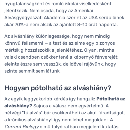
nyugtalanságként és romló iskolai viselkedésként
jelentkezik. Nem csoda, hogy az Amerikai
Alvásgyógyászati Akadémia szerint az USA serdülőinek
akár 70%-a nem alszik az ajánlott 8–10 órát naponta.
Az alváshiány különlegessége, hogy nem mindig
könnyű felismerni — a test és az elme egy bizonyos
mértékig hozzászokik a jelenlétéhez. Olyan, mintha
valaki csendben csökkentené a képernyő fényerejét:
eleinte észre sem vesszük, de idővel rájövünk, hogy
szinte semmit sem látunk.
Hogyan pótolható az alváshiány?
Az egyik leggyakoribb kérdés így hangzik:
Pótolható az
alváshiány?
Sajnos a válasz nem egyértelmű. A
hétvégi "túlalvás" bár csökkentheti az akut fáradtságot,
a krónikus alváshiányt így nem lehet megoldani. A
Current Biology
című folyóiratban megjelent kutatás