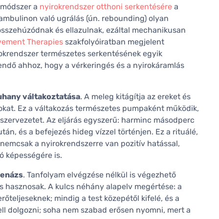
 módszer a
nyirokrendszer otthoni serkentésére
a
trambulinon való ugrálás (ún. rebounding) olyan
összehúzódnak és ellazulnak, ezáltal mechanikusan
vement Therapies
szakfolyóiratban megjelent
okrendszer természetes serkentésének egyik
gendő ahhoz, hogy a vérkeringés és a nyirokáramlás
uhany váltakoztatása
. A meleg kitágítja az ereket és
azokat. Ez a váltakozás természetes pumpaként működik,
szervezetet. Az eljárás egyszerű: harminc másodperc
n, és a befejezés hideg vízzel történjen. Ez a rituálé,
nemcsak a nyirokrendszerre van pozitív hatással,
ló képességére is.
renázs
. Tanfolyam elvégzése nélkül is végezhető
s hasznosak. A kulcs néhány alapelv megértése: a
teljeseknek; mindig a test közepétől kifelé, és a
 kell dolgozni; soha nem szabad erősen nyomni, mert a