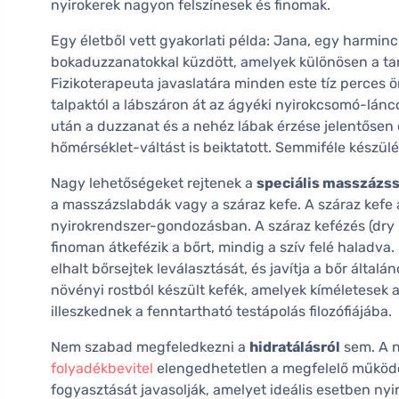
nyirokerek nagyon felszínesek és finomak.
Egy életből vett gyakorlati példa: Jana, egy harmin
bokaduzzanatokkal küzdött, amelyek különösen a tan
Fizikoterapeuta javaslatára minden este tíz perces
talpaktól a lábszáron át az ágyéki nyirokcsomó-lán
után a duzzanat és a nehéz lábak érzése jelentősen 
hőmérséklet-váltást is beiktatott. Semmiféle készül
Nagy lehetőségeket rejtenek a
speciális masszáz
a masszázslabdák vagy a száraz kefe. A száraz kefe
nyirokrendszer-gondozásban. A száraz kefézés (dry b
finoman átkefézik a bőrt, mindig a szív felé haladva.
elhalt bőrsejtek leválasztását, és javítja a bőr álta
növényi rostból készült kefék, amelyek kíméletesek 
illeszkednek a fenntartható testápolás filozófiájába.
Nem szabad megfeledkezni a
hidratálásról
sem. A n
folyadékbevitel
elengedhetetlen a megfelelő működésh
fogyasztását javasolják, amelyet ideális esetben ny