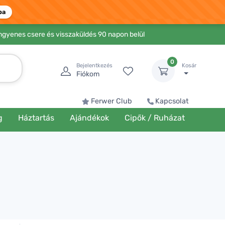
ba
Ingyenes csere és visszaküldés 90 napon belül
0
Bejelentkezés
Kosár
Fiókom
Ferwer Club
Kapcsolat
g
Háztartás
Ajándékok
Cipők / Ruházat