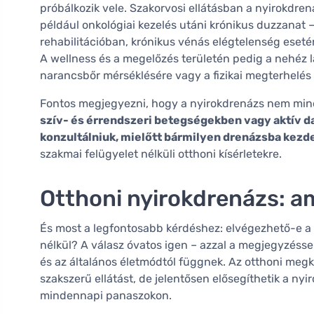
próbálkozik vele. Szakorvosi ellátásban a nyirokdre
például onkológiai kezelés utáni krónikus duzzanat –
rehabilitációban, krónikus vénás elégtelenség ese
A wellness és a megelőzés területén pedig a nehéz l
narancsbőr mérséklésére vagy a fizikai megterhelés
Fontos megjegyezni, hogy a nyirokdrenázs nem min
szív- és érrendszeri betegségekben vagy aktív 
konzultálniuk, mielőtt bármilyen drenázsba kezd
szakmai felügyelet nélküli otthoni kísérletekre.
Otthoni nyirokdrenázs: a
És most a legfontosabb kérdéshez: elvégezhető-e a 
nélkül? A válasz óvatos igen – azzal a megjegyzésse
és az általános életmódtól függnek. Az otthoni megk
szakszerű ellátást, de jelentősen elősegíthetik a ny
mindennapi panaszokon.