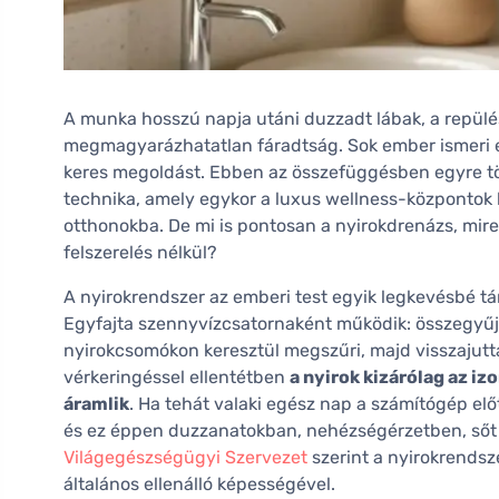
A munka hosszú napja utáni duzzadt lábak, a repül
megmagyarázhatatlan fáradtság. Sok ember ismeri ez
keres megoldást. Ebben az összefüggésben egyre tö
technika, amely egykor a luxus wellness-központok k
otthonokba. De mi is pontosan a nyirokdrenázs, mire
felszerelés nélkül?
A nyirokrendszer az emberi test egyik legkevésbé tá
Egyfajta szennyvízcsatornaként működik: összegyűjti
nyirokcsomókon keresztül megszűri, majd visszajuttat
vérkeringéssel ellentétben
a nyirok kizárólag az i
áramlik
. Ha tehát valaki egész nap a számítógép előt
és ez éppen duzzanatokban, nehézségérzetben, ső
Világegészségügyi Szervezet
szerint a nyirokrends
általános ellenálló képességével.