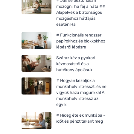
# Jak se beztonosan
mozogni, ha fáj a háta ##
Alapelvek a biztonságos
mozgáshoz hátfájás
esetén Ha
# Funkcionális rendszer
papírokhoz és blokkokhoz
lépésről lépésre
Száraz kéz a gyakori
kézmosástól és a
hatékony ápolásuk
# Hogyan kezeljük a
munkahelyi stresszt, és ne
vigyük haza magunkkal A
munkahelyi stressz az
egyik
# Hideg ételek munkába –
időt és pénzt takarít meg