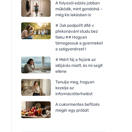
A folyosói edzés jobban
működik, mint gondolná –
még kis lakásban is
# Jak podpořit dítě v
překonávání studu bez
tlaku ## Hogyan
támogassuk a gyermeket
a szégyenérzet l
# Miért fáj a fejünk az
időjárás miatt, és mi segít
ellene
Tanulja meg, hogyan
kezelje az
információterhelést
Tierra Verde Edény- és
A cukormentes befőzés
zöldségkefe nyéllel -
megér egy próbát
kókuszrostból és fából
készült