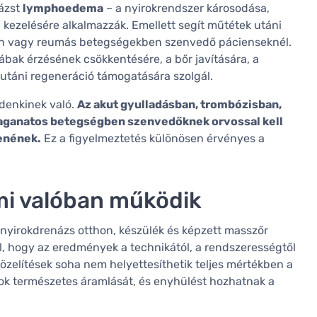
názst
lymphoedema
– a nyirokrendszer károsodása,
 kezelésére alkalmazzák. Emellett segít műtétek utáni
tén vagy reumás betegségekben szenvedő pácienseknél.
ábak érzésének csökkentésére, a bőr javítására, a
 utáni regeneráció támogatására szolgál.
denkinek való.
Az akut gyulladásban, trombózisban,
daganatos betegségben szenvedőknek orvossal kell
enének.
Ez a figyelmeztetés különösen érvényes a
mi valóban működik
nyirokdrenázs otthon, készülék és képzett masszőr
l, hogy az eredmények a technikától, a rendszerességtől
özelítések soha nem helyettesíthetik teljes mértékben a
irok természetes áramlását, és enyhülést hozhatnak a