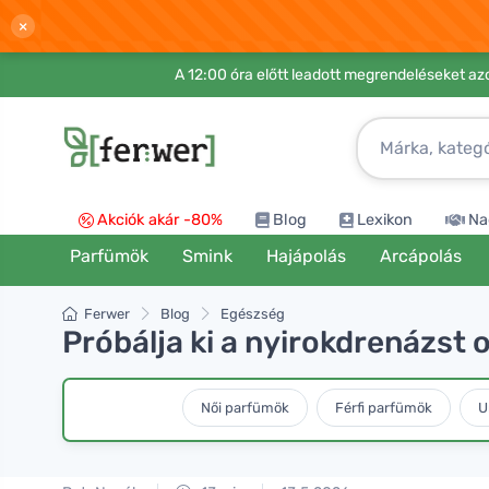
×
A 12:00 óra előtt leadott megrendeléseket azo
Akciók akár -80%
Blog
Lexikon
Na
Parfümök
Smink
Hajápolás
Arcápolás
Ferwer
Blog
Egészség
Próbálja ki a nyirokdrenázst o
Női parfümök
Férfi parfümök
U