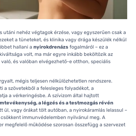
és utáni nehéz végtagok érzése, vagy egyszerűen csak a
eket a tüneteket, és klinika vagy drága készülék nélkül
bbet hallani a
nyirokdrenázs
fogalmáról – ez a
iváltsága volt, ma már egyre inkább beköltözik az
 való, és valóban elvégezhető-e otthon, speciális
rgyalt, mégis teljesen nélkülözhetetlen rendszere.
 a szövetekből a felesleges folyadékot, a
ja a vérkeringésbe. A szívizom által hajtott
zomtevékenység, a légzés és a testmozgás révén
t ül, vagy órákat tölt autóban, a nyirokáramlás lelassul –
t csökkent immunvédelemben nyilvánul meg. A
zer megfelelő működése szorosan összefügg a szervezet