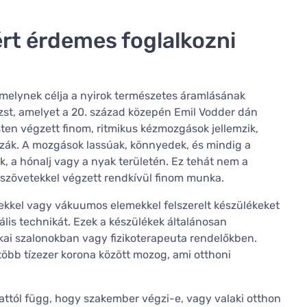
ért érdemes foglalkozni
melynek célja a nyirok természetes áramlásának
zst, amelyet a 20. század közepén Emil Vodder dán
testen végzett finom, ritmikus kézmozgások jellemzik,
zák. A mozgások lassúak, könnyedek, és mindig a
k, a hónalj vagy a nyak területén. Ez tehát nem a
zövetekkel végzett rendkívül finom munka.
ekkel vagy vákuumos elemekkel felszerelt készülékeket
is technikát. Ezek a készülékek általánosan
kai szalonokban vagy fizikoterapeuta rendelőkben.
öbb tízezer korona között mozog, ami otthoni
 attól függ, hogy szakember végzi-e, vagy valaki otthon