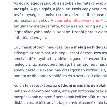
Az egyik legegyszerűbb és egyben leghatékonyabb
mozgás
. A gyaloglás, a jóga, az úszás vagy akár a 
tevékenységek, amelyek során az izmok ritmikusan 
pumpálják a nyirkot. A
Journal of Bodywork and Mo
tanulmány megerősítette, hogy a rebounding a nyir
leghatékonyabb módja. Napi tíz-tizenöt perc is ele
láthatóan javuljon.
Egy másik otthoni megközelítés a
meleg és hideg z
elősegíti az áramlást, a hideg viszont összehúzza 
amely hatékonyabb folyadékmozgásra kényszeríti a 
meleg víz, tíz másodperc hideg, háromszor egymás utá
amely például a skandináv országokban közkedvelt, 
hanem az általános vitalitásra és a szervezet ellenál
Külön fejezetet képez az
otthoni manuális nyirokd
néhány alapvető technika, amelyek biztonságosak é
mozgásoknak nagyon finomaknak kell lenniük, nem erő
distális részektől (tenyér, talp) a nyirokcsomók felé