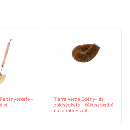
 Fa tányérkefe -
Tierra Verde Edény- és
jjel
zöldségkefe - kókuszrostból
és fából készült