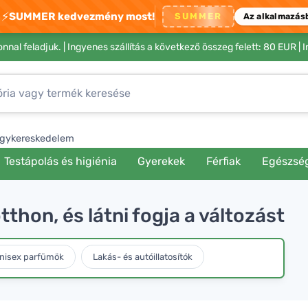
⚡
SUMMER kedvezmény most!
SUMMER
Az alkalmazás
nnal feladjuk. |
Ingyenes szállítás a következő összeg felett: 80 EUR
| 
gykereskedelem
Testápolás és higiénia
Gyerekek
Férfiak
Egészsé
tthon, és látni fogja a változást
nisex parfümök
Lakás- és autóillatosítók