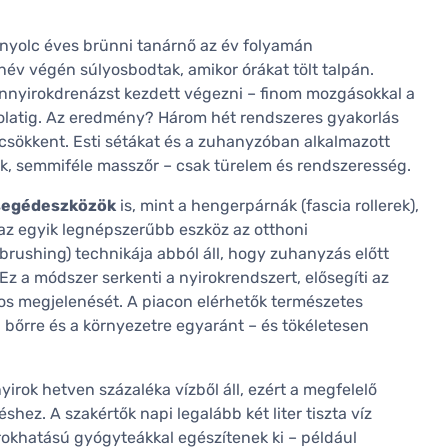
cnyolc éves brünni tanárnő az év folyamán
év végén súlyosbodtak, amikor órákat tölt talpán.
 önnyirokdrenázst kezdett végezni – finom mozgásokkal a
colatig. Az eredmény? Három hét rendszeres gyakorlás
csökkent. Esti sétákat és a zuhanyzóban alkalmazott
ék, semmiféle masszőr – csak türelem és rendszeresség.
ssegédeszközök
is, mint a hengerpárnák (fascia rollerek),
 az egyik legnépszerűbb eszköz az otthoni
rushing) technikája abból áll, hogy zuhanyzás előtt
 Ez a módszer serkenti a nyirokrendszert, elősegíti az
lános megjelenését. A piacon elérhetők természetes
a bőrre és a környezetre egyaránt – és tökéletesen
yirok hetven százaléka vízből áll, ezért a megfelelő
ez. A szakértők napi legalább két liter tiszta víz
irokhatású gyógyteákkal egészítenek ki – például