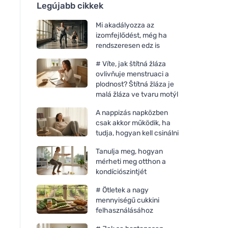
Legújabb cikkek
Mi akadályozza az
izomfejlődést, még ha
rendszeresen edz is
# Víte, jak štítná žláza
ovlivňuje menstruaci a
plodnost? Štítná žláza je
malá žláza ve tvaru motýl
A nappizás napközben
csak akkor működik, ha
tudja, hogyan kell csinálni
Tanulja meg, hogyan
mérheti meg otthon a
kondíciószintjét
# Ötletek a nagy
mennyiségű cukkini
felhasználásához