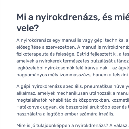
Mi a nyirokdrenázs, és mi
vele?
A nyirokdrenázs egy manuális vagy gépi technika, a
elősegítése a szervezetben. A manuális nyirokdrená
fizikoterapeuta és felesége, Estrid fejlesztett ki, a 
amelyek a nyirokerek természetes pulzálását utánoz
legközelebbi nyirokcsomók felé irányulnak – az ágyé
hagyományos mély izommasszázs, hanem a felszíni s
A gépi nyirokdrenázs speciális, pneumatikus hüvely
alkalmaz, amelyek mechanikusan utánozzák a manuál
megtalálhatók rehabilitációs központokban, kozmeti
Hatékonyak ugyan, de beszerzési áruk több ezer és t
használatra a legtöbb ember számára irreális.
Mire is jó tulajdonképpen a nyirokdrenázs? A válasz