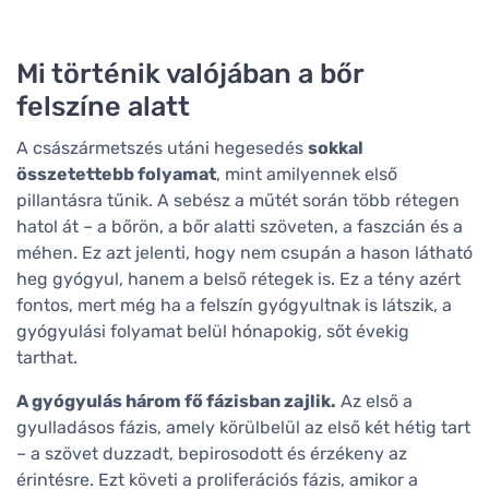
Mi történik valójában a bőr
felszíne alatt
A császármetszés utáni hegesedés
sokkal
összetettebb folyamat
, mint amilyennek első
pillantásra tűnik. A sebész a műtét során több rétegen
hatol át – a bőrön, a bőr alatti szöveten, a faszcián és a
méhen. Ez azt jelenti, hogy nem csupán a hason látható
heg gyógyul, hanem a belső rétegek is. Ez a tény azért
fontos, mert még ha a felszín gyógyultnak is látszik, a
gyógyulási folyamat belül hónapokig, sőt évekig
tarthat.
A gyógyulás három fő fázisban zajlik.
Az első a
gyulladásos fázis, amely körülbelül az első két hétig tart
– a szövet duzzadt, bepirosodott és érzékeny az
érintésre. Ezt követi a proliferációs fázis, amikor a