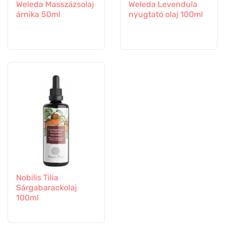
Weleda Masszázsolaj
Weleda Levendula
árnika 50ml
nyugtató olaj 100ml
Nobilis Tilia
Sárgabarackolaj
100ml