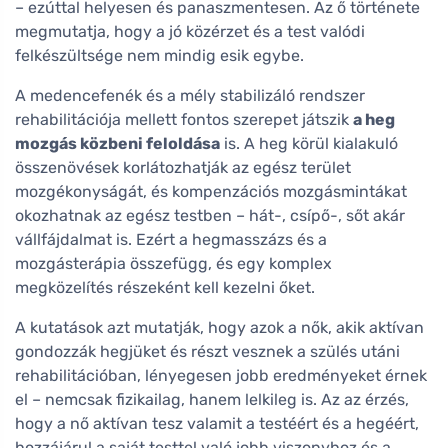
– ezúttal helyesen és panaszmentesen. Az ő története
megmutatja, hogy a jó közérzet és a test valódi
felkészültsége nem mindig esik egybe.
A medencefenék és a mély stabilizáló rendszer
rehabilitációja mellett fontos szerepet játszik
a heg
mozgás közbeni feloldása
is. A heg körül kialakuló
összenövések korlátozhatják az egész terület
mozgékonyságát, és kompenzációs mozgásmintákat
okozhatnak az egész testben – hát-, csípő-, sőt akár
vállfájdalmat is. Ezért a hegmasszázs és a
mozgásterápia összefügg, és egy komplex
megközelítés részeként kell kezelni őket.
A kutatások azt mutatják, hogy azok a nők, akik aktívan
gondozzák hegjüket és részt vesznek a szülés utáni
rehabilitációban, lényegesen jobb eredményeket érnek
el – nemcsak fizikailag, hanem lelkileg is. Az az érzés,
hogy a nő aktívan tesz valamit a testéért és a hegéért,
hozzájárul a saját testtel való jobb viszonyhoz és a