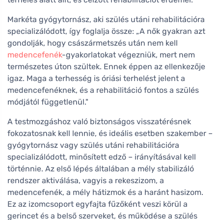
Markéta gyógytornász, aki szülés utáni rehabilitációra
specializálódott, így foglalja össze: „A nők gyakran azt
gondolják, hogy császármetszés után nem kell
medencefenék
-gyakorlatokat végezniük, mert nem
természetes úton szültek. Ennek éppen az ellenkezője
igaz. Maga a terhesség is óriási terhelést jelent a
medencefenéknek, és a rehabilitáció fontos a szülés
módjától függetlenül."
A testmozgáshoz való biztonságos visszatérésnek
fokozatosnak kell lennie, és ideális esetben szakember –
gyógytornász vagy szülés utáni rehabilitációra
specializálódott, minősített edző – irányításával kell
történnie. Az első lépés általában a mély stabilizáló
rendszer aktiválása, vagyis a rekeszizom, a
medencefenék, a mély hátizmok és a haránt hasizom.
Ez az izomcsoport egyfajta fűzőként veszi körül a
gerincet és a belső szerveket, és működése a szülés