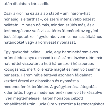
után általában károsodik.
Csak akkor, ha ez az alap stabil – ami három-hat
hónapig is eltarthat –, célszerű intenzívebb edzést
beiktatni. Minden nő más, minden szülés más, és a
testmozgáshoz való visszatérés ütemének az egyéni
testi állapotot kell figyelembe vennie, nem az általános
határidőket vagy a környezet nyomását.
Egy gyakorlati példa: Lucie, egy harminchárom éves
brünni édesanya a második császármetszése után már
hat héttel visszatért a heti háromszori húszperces
kocogáshoz, mert jól érezte magát és nem volt semmi
panasza. Három hét elteltével azonban fájdalmat
kezdett érezni az alhasában és nyomást a
medencefenék területén. A gyógytornász látogatás
kiderítette, hogy a medencefenék nem volt felkészülve
ilyen megterhelésre. Három hónapos célzott
rehabilitáció után Lucie újra visszatért a testmozgáshoz