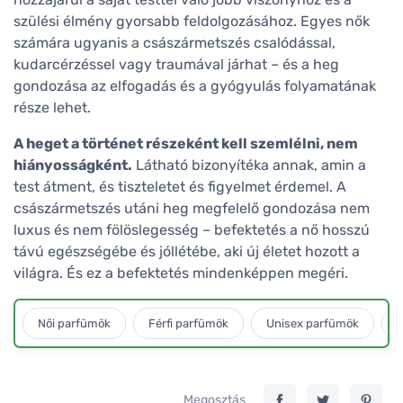
szülési élmény gyorsabb feldolgozásához. Egyes nők
számára ugyanis a császármetszés csalódással,
kudarcérzéssel vagy traumával járhat – és a heg
gondozása az elfogadás és a gyógyulás folyamatának
része lehet.
A heget a történet részeként kell szemlélni, nem
hiányosságként.
Látható bizonyítéka annak, amin a
test átment, és tiszteletet és figyelmet érdemel. A
császármetszés utáni heg megfelelő gondozása nem
luxus és nem fölöslegesség – befektetés a nő hosszú
távú egészségébe és jóllétébe, aki új életet hozott a
világra. És ez a befektetés mindenképpen megéri.
Női parfümök
Férfi parfümök
Unisex parfümök
L
Megosztás