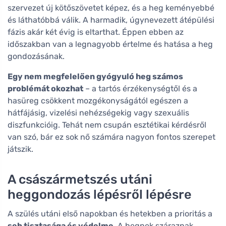
szervezet új kötőszövetet képez, és a heg keményebbé
és láthatóbbá válik. A harmadik, úgynevezett átépülési
fázis akár két évig is eltarthat. Éppen ebben az
időszakban van a legnagyobb értelme és hatása a heg
gondozásának.
Egy nem megfelelően gyógyuló heg számos
problémát okozhat
– a tartós érzékenységtől és a
hasüreg csökkent mozgékonyságától egészen a
hátfájásig, vizelési nehézségekig vagy szexuális
diszfunkcióig. Tehát nem csupán esztétikai kérdésről
van szó, bár ez sok nő számára nagyon fontos szerepet
játszik.
A császármetszés utáni
heggondozás lépésről lépésre
A szülés utáni első napokban és hetekben a prioritás a
seb tisztasága és védelme
. A hegnek száraznak,