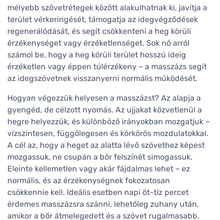
mélyebb szövetrétegek között alakulhatnak ki, javítja a
terület vérkeringését, támogatja az idegvégződések
regenerálódását, és segít csökkenteni a heg körüli
érzékenységet vagy érzéketlenséget. Sok nő arról
számol be, hogy a heg körüli terület hosszú ideig
érzéketlen vagy éppen túlérzékeny – a masszázs segít
az idegszövetnek visszanyerni normális működését.
Hogyan végezzük helyesen a masszázst? Az alapja a
gyengéd, de célzott nyomás. Az ujjakat közvetlenül a
hegre helyezzük, és különböző irányokban mozgatjuk –
vízszintesen, függőlegesen és körkörös mozdulatokkal.
A cél az, hogy a heget az alatta lévő szövethez képest
mozgassuk, ne csupán a bőr felszínét simogassuk.
Eleinte kellemetlen vagy akár fájdalmas lehet – ez
normális, és az érzékenységnek fokozatosan
csökkennie kell. Ideális esetben napi öt-tíz percet
érdemes masszázsra szánni, lehetőleg zuhany után,
amikor a bőr átmelegedett és a szövet rugalmasabb.