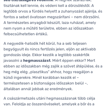
tisztának kell lennie, és védeni kell a dörzsöléstől. A
legtöbb orvos a fürdés helyett a zuhanyozást ajánlja, és
fontos a sebet óvatosan megszárítani – nem dörzsölni.
A természetes anyagból készült, laza ruházat, amely
nem nyom a műtéti területre, ebben az időszakban
felbecsülhetetlen értékű.
A negyedik-hatodik hét körül, ha a seb teljesen
begyógyult és nincs fertőzés jelen, eljön az aktívabb
gondozás ideje. Ekkor kezdik a legtöbb szakértők
javasolni a
hegmasszázst
. Miért éppen ekkor? Mert
ebben az időszakban még zajlik a szövet átépülése, és a
heg még elég „plasztikus" ahhoz, hogy reagáljon a
külső ingerekre. Minél korábban kezdik el –
természetesen a biztonságos időszakon belül –,
általában annál jobbak az eredmények.
A császármetszés utáni hegmasszázsnak több célja
van. Feloldja az összenövéseket, amelyek a bőr és a