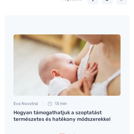
Eva Novotná
13 min
Petr N
Hogyan támogathatjuk a szoptatást
Hogya
természetes és hatékony módszerekkel
amiko
tarta