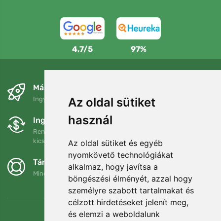
4,7/5
97%
Másnapra és ingyenesen
Ingyenes szállítás a következő összeg felett: 80 EUR
Az oldal sütiket
használ
Ingyenes csere és visszaküldés
Rendelését 90 napon belül bármikor visszaküldheti vagy
kicserélheti.
Az oldal sütiket és egyéb
nyomkövető technológiákat
Támogatjuk a Trees.org-ot
alkalmaz, hogy javítsa a
Minden megrendelésért ültetünk egy fát! Bővebben
Rólunk
.
böngészési élményét, azzal hogy
személyre szabott tartalmakat és
célzott hirdetéseket jelenít meg,
és elemzi a weboldalunk