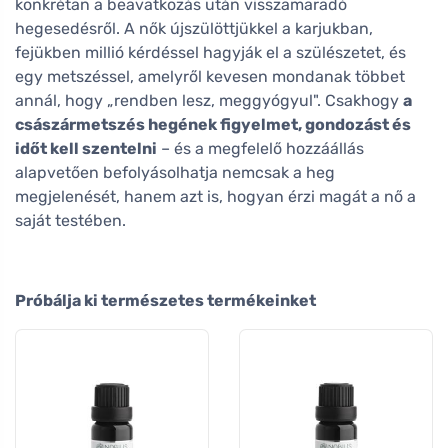
konkrétan a beavatkozás után visszamaradó
hegesedésről. A nők újszülöttjükkel a karjukban,
fejükben millió kérdéssel hagyják el a szülészetet, és
egy metszéssel, amelyről kevesen mondanak többet
annál, hogy „rendben lesz, meggyógyul". Csakhogy
a
császármetszés hegének figyelmet, gondozást és
időt kell szentelni
– és a megfelelő hozzáállás
alapvetően befolyásolhatja nemcsak a heg
megjelenését, hanem azt is, hogyan érzi magát a nő a
saját testében.
Próbálja ki természetes termékeinket