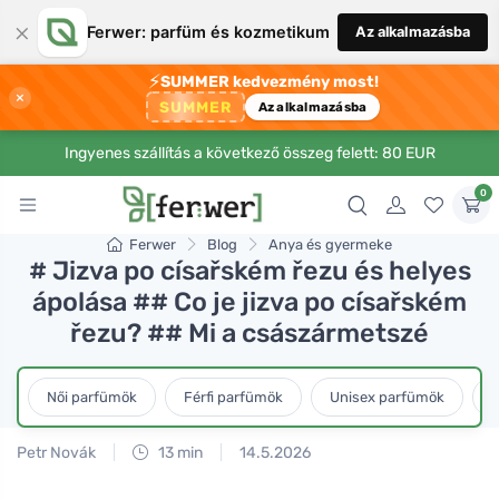
×
Ferwer: parfüm és kozmetikum
Az alkalmazásba
⚡
SUMMER kedvezmény most!
×
SUMMER
Az alkalmazásba
Ingyenes szállítás a következő összeg felett: 80 EUR
0
Ferwer
Blog
Anya és gyermeke
# Jizva po císařském řezu és helyes
ápolása ## Co je jizva po císařském
řezu? ## Mi a császármetszé
Női parfümök
Férfi parfümök
Unisex parfümök
L
Petr Novák
13 min
14.5.2026