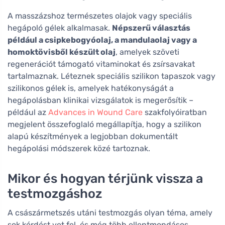
A masszázshoz természetes olajok vagy speciális
hegápoló gélek alkalmasak.
Népszerű választás
például a csipkebogyóolaj, a mandulaolaj vagy a
homoktövisből készült olaj
, amelyek szöveti
regenerációt támogató vitaminokat és zsírsavakat
tartalmaznak. Léteznek speciális szilikon tapaszok vagy
szilikonos gélek is, amelyek hatékonyságát a
hegápolásban klinikai vizsgálatok is megerősítik –
például az
Advances in Wound Care
szakfolyóiratban
megjelent összefoglaló megállapítja, hogy a szilikon
alapú készítmények a legjobban dokumentált
hegápolási módszerek közé tartoznak.
Mikor és hogyan térjünk vissza a
testmozgáshoz
A császármetszés utáni testmozgás olyan téma, amely
sok kérdést vet fel, és még több ellentmondásos