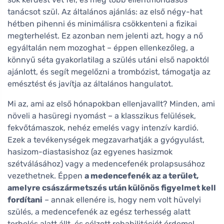
tanácsot szül. Az általános ajánlás: az első négy-hat
hétben pihenni és minimálisra csökkenteni a fizikai
megterhelést. Ez azonban nem jelenti azt, hogy a nő
egyáltalán nem mozoghat – éppen ellenkezőleg, a
könnyű séta gyakorlatilag a szülés utáni első napoktól
ajánlott, és segít megelőzni a trombózist, támogatja az
emésztést és javítja az általános hangulatot.
Mi az, ami az első hónapokban ellenjavallt? Minden, ami
növeli a hasüregi nyomást – a klasszikus felülések,
fekvőtámaszok, nehéz emelés vagy intenzív kardió.
Ezek a tevékenységek megzavarhatják a gyógyulást,
hasizom-diastasishoz (az egyenes hasizmok
szétválásához) vagy a medencefenék prolapsusához
vezethetnek. Éppen
a medencefenék az a terület,
amelyre császármetszés után különös figyelmet kell
fordítani
– annak ellenére is, hogy nem volt hüvelyi
szülés, a medencefenék az egész terhesség alatt
terhelés alatt állt, és célzott rehabilitációt érdemel.