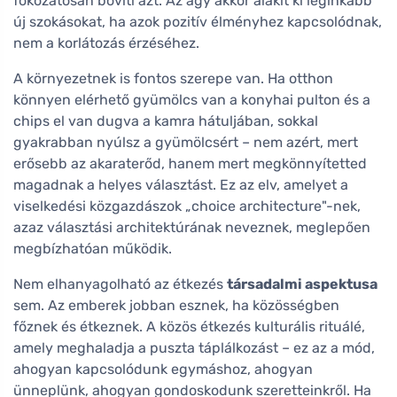
fokozatosan bővíti azt. Az agy akkor alakít ki leginkább
új szokásokat, ha azok pozitív élményhez kapcsolódnak,
nem a korlátozás érzéséhez.
A környezetnek is fontos szerepe van. Ha otthon
könnyen elérhető gyümölcs van a konyhai pulton és a
chips el van dugva a kamra hátuljában, sokkal
gyakrabban nyúlsz a gyümölcsért – nem azért, mert
erősebb az akaraterőd, hanem mert megkönnyítetted
magadnak a helyes választást. Ez az elv, amelyet a
viselkedési közgazdászok „choice architecture"-nek,
azaz választási architektúrának neveznek, meglepően
megbízhatóan működik.
Nem elhanyagolható az étkezés
társadalmi aspektusa
sem. Az emberek jobban esznek, ha közösségben
főznek és étkeznek. A közös étkezés kulturális rituálé,
amely meghaladja a puszta táplálkozást – ez az a mód,
ahogyan kapcsolódunk egymáshoz, ahogyan
ünneplünk, ahogyan gondoskodunk szeretteinkről. Ha