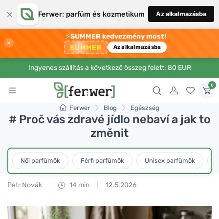
×
Ferwer: parfüm és kozmetikum
Az alkalmazásba
⚡
SUMMER kedvezmény most!
×
SUMMER
Az alkalmazásba
Ingyenes szállítás a következő összeg felett: 80 EUR
0
Ferwer
Blog
Egészség
# Proč vás zdravé jídlo nebaví a jak to
změnit
Női parfümök
Férfi parfümök
Unisex parfümök
L
Petr Novák
14 min
12.5.2026