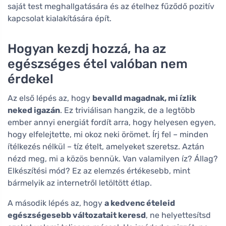
saját test meghallgatására és az ételhez fűződő pozitív
kapcsolat kialakítására épít.
Hogyan kezdj hozzá, ha az
egészséges étel valóban nem
érdekel
Az első lépés az, hogy
bevalld magadnak, mi ízlik
neked igazán
. Ez triviálisan hangzik, de a legtöbb
ember annyi energiát fordít arra, hogy helyesen egyen,
hogy elfelejtette, mi okoz neki örömet. Írj fel – minden
ítélkezés nélkül – tíz ételt, amelyeket szeretsz. Aztán
nézd meg, mi a közös bennük. Van valamilyen íz? Állag?
Elkészítési mód? Ez az elemzés értékesebb, mint
bármelyik az internetről letöltött étlap.
A második lépés az, hogy
a kedvenc ételeid
egészségesebb változatait keresd
, ne helyettesítsd