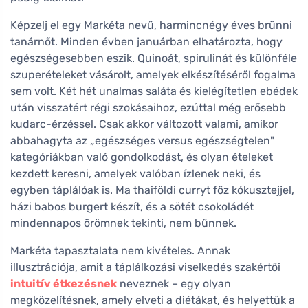
Képzelj el egy Markéta nevű, harmincnégy éves brünni
tanárnőt. Minden évben januárban elhatározta, hogy
egészségesebben eszik. Quinoát, spirulinát és különféle
szuperételeket vásárolt, amelyek elkészítéséről fogalma
sem volt. Két hét unalmas saláta és kielégítetlen ebédek
után visszatért régi szokásaihoz, ezúttal még erősebb
kudarc-érzéssel. Csak akkor változott valami, amikor
abbahagyta az „egészséges versus egészségtelen"
kategóriákban való gondolkodást, és olyan ételeket
kezdett keresni, amelyek valóban ízlenek neki, és
egyben táplálóak is. Ma thaiföldi curryt főz kókusztejjel,
házi babos burgert készít, és a sötét csokoládét
mindennapos örömnek tekinti, nem bűnnek.
Markéta tapasztalata nem kivételes. Annak
illusztrációja, amit a táplálkozási viselkedés szakértői
intuitív étkezésnek
neveznek – egy olyan
megközelítésnek, amely elveti a diétákat, és helyettük a