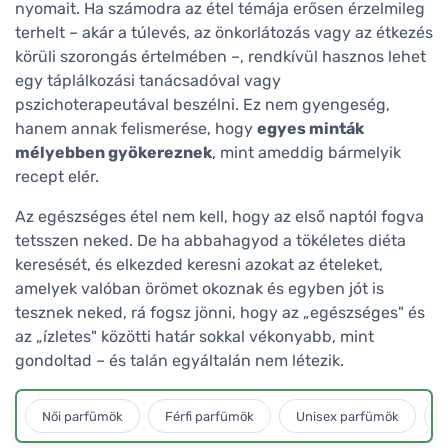
nyomait. Ha számodra az étel témája erősen érzelmileg
terhelt – akár a túlevés, az önkorlátozás vagy az étkezés
körüli szorongás értelmében –, rendkívül hasznos lehet
egy táplálkozási tanácsadóval vagy
pszichoterapeutával beszélni. Ez nem gyengeség,
hanem annak felismerése, hogy
egyes minták
mélyebben gyökereznek
, mint ameddig bármelyik
recept elér.
Az egészséges étel nem kell, hogy az első naptól fogva
tetsszen neked. De ha abbahagyod a tökéletes diéta
keresését, és elkezded keresni azokat az ételeket,
amelyek valóban örömet okoznak és egyben jót is
tesznek neked, rá fogsz jönni, hogy az „egészséges" és
az „ízletes" közötti határ sokkal vékonyabb, mint
gondoltad – és talán egyáltalán nem létezik.
Női parfümök
Férfi parfümök
Unisex parfümök
L