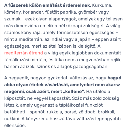
A fűszerek külön említést érdemelnek
. Kurkuma,
kömény, koriander, füstölt paprika, gyömbér vagy
szumák – ezek olyan alapanyagok, amelyek egy teljesen
más dimenzióba emelik a hétköznapi zöldséget. A világ
számos konyhája, amely természetesen egészséges –
mint a mediterrán, az indiai vagy a japán – éppen azért
egészséges, mert az étel ízében is kielégítő. A
mediterrán étrend
a világ egyik legjobban dokumentált
táplálkozási mintája, és titka nem a megvonásban rejlik,
hanem az ízek, színek és állagok gazdagságában.
A negyedik, nagyon gyakorlati változás az, hogy
hagyd
abba olyan ételek vásárlását, amelyeket nem akarsz
megenni, csak azért, mert „kellene"
. Ha utálod a
káposztát, ne vegyél káposztát. Száz más zöld zöldség
létezik, amely ugyanazt a táplálkozási funkciót
betöltheti – spenót, rukkola, borsó, zöldbab, brokkoli,
cukkini. A kényszer a hosszú távú változás legnagyobb
ellensége.