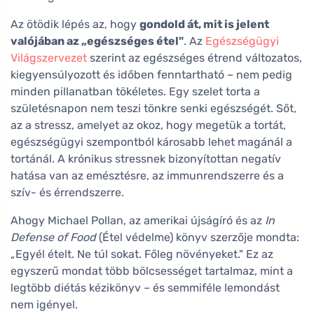
Az ötödik lépés az, hogy
gondold át, mit is jelent
valójában az „egészséges étel"
. Az
Egészségügyi
Világszervezet
szerint az egészséges étrend változatos,
kiegyensúlyozott és időben fenntartható – nem pedig
minden pillanatban tökéletes. Egy szelet torta a
születésnapon nem teszi tönkre senki egészségét. Sőt,
az a stressz, amelyet az okoz, hogy megetük a tortát,
egészségügyi szempontból károsabb lehet magánál a
tortánál. A krónikus stressnek bizonyítottan negatív
hatása van az emésztésre, az immunrendszerre és a
szív- és érrendszerre.
Ahogy Michael Pollan, az amerikai újságíró és az
In
Defense of Food
(Étel védelme) könyv szerzője mondta:
„Egyél ételt. Ne túl sokat. Főleg növényeket." Ez az
egyszerű mondat több bölcsességet tartalmaz, mint a
legtöbb diétás kézikönyv – és semmiféle lemondást
nem igényel.