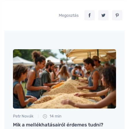
Megosztás
Tomáš
A sk
tulaj
Petr Novák
14 min
bb
Mik a mellékhatásairól érdemes tudni?