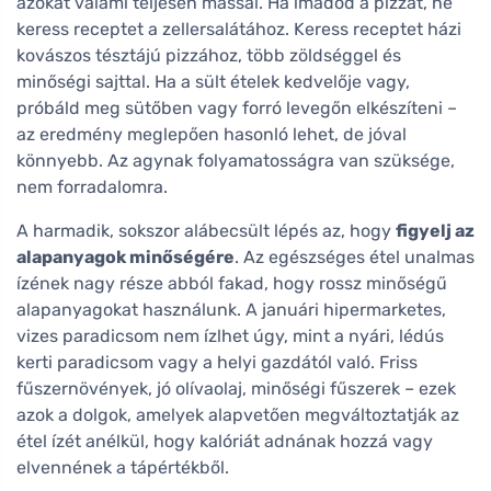
azokat valami teljesen mással. Ha imádod a pizzát, ne
keress receptet a zellersalátához. Keress receptet házi
kovászos tésztájú pizzához, több zöldséggel és
minőségi sajttal. Ha a sült ételek kedvelője vagy,
próbáld meg sütőben vagy forró levegőn elkészíteni –
az eredmény meglepően hasonló lehet, de jóval
könnyebb. Az agynak folyamatosságra van szüksége,
nem forradalomra.
A harmadik, sokszor alábecsült lépés az, hogy
figyelj az
alapanyagok minőségére
. Az egészséges étel unalmas
ízének nagy része abból fakad, hogy rossz minőségű
alapanyagokat használunk. A januári hipermarketes,
vizes paradicsom nem ízlhet úgy, mint a nyári, lédús
kerti paradicsom vagy a helyi gazdától való. Friss
fűszernövények, jó olívaolaj, minőségi fűszerek – ezek
azok a dolgok, amelyek alapvetően megváltoztatják az
étel ízét anélkül, hogy kalóriát adnának hozzá vagy
elvennének a tápértékből.