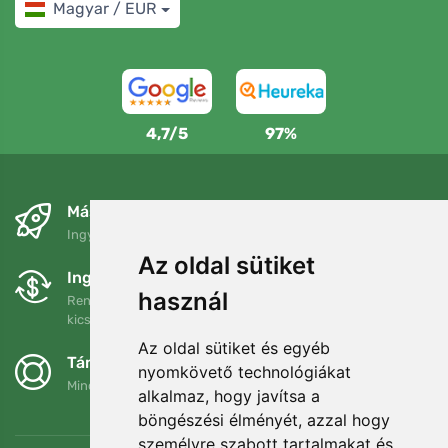
Magyar / EUR
4,7/5
97%
Másnapra és ingyenesen
Ingyenes szállítás a következő összeg felett: 80 EUR
Az oldal sütiket
Ingyenes csere és visszaküldés
használ
Rendelését 90 napon belül bármikor visszaküldheti vagy
kicserélheti.
Az oldal sütiket és egyéb
Támogatjuk a Trees.org-ot
nyomkövető technológiákat
Minden megrendelésért ültetünk egy fát! Bővebben
Rólunk
.
alkalmaz, hogy javítsa a
böngészési élményét, azzal hogy
személyre szabott tartalmakat és