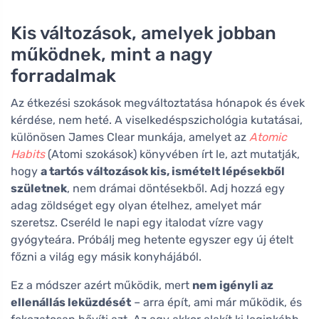
Kis változások, amelyek jobban
működnek, mint a nagy
forradalmak
Az étkezési szokások megváltoztatása hónapok és évek
kérdése, nem heté. A viselkedéspszichológia kutatásai,
különösen James Clear munkája, amelyet az
Atomic
Habits
(Atomi szokások) könyvében írt le, azt mutatják,
hogy
a tartós változások kis, ismételt lépésekből
születnek
, nem drámai döntésekből. Adj hozzá egy
adag zöldséget egy olyan ételhez, amelyet már
szeretsz. Cseréld le napi egy italodat vízre vagy
gyógyteára. Próbálj meg hetente egyszer egy új ételt
főzni a világ egy másik konyhájából.
Ez a módszer azért működik, mert
nem igényli az
ellenállás leküzdését
– arra épít, ami már működik, és