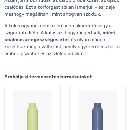
Aztán jön a bűntudat, az újabb próbálkozás, az újabb
csalódás. Ezt a körforgást sokan ismerjük – és ideje
máshogy megállítani, mint ahogyan szoktuk.
A kulcs ugyanis nem az erősebb akaraterő vagy a
szigorúbb diéta. A kulcs az, hogy megértsük,
miért
unalmas az egészséges étel
, és olyan módon
közelítsük meg a változást, amely egyszerre tiszteli az
emberi pszichét és az ízlelőbimbókat.
Próbálja ki természetes termékeinket