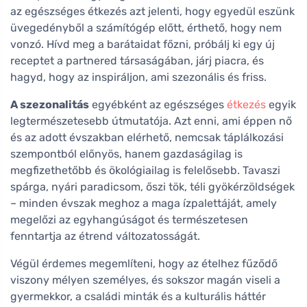
az egészséges étkezés azt jelenti, hogy egyedül eszünk
üvegedényből a számítógép előtt, érthető, hogy nem
vonzó. Hívd meg a barátaidat főzni, próbálj ki egy új
receptet a partnered társaságában, járj piacra, és
hagyd, hogy az inspiráljon, ami szezonális és friss.
A szezonalitás
egyébként az egészséges
étkezés
egyik
legtermészetesebb útmutatója. Azt enni, ami éppen nő
és az adott évszakban elérhető, nemcsak táplálkozási
szempontból előnyös, hanem gazdaságilag is
megfizethetőbb és ökológiailag is felelősebb. Tavaszi
spárga, nyári paradicsom, őszi tök, téli gyökérzöldségek
– minden évszak meghoz a maga ízpalettáját, amely
megelőzi az egyhangúságot és természetesen
fenntartja az étrend változatosságát.
Végül érdemes megemlíteni, hogy az ételhez fűződő
viszony mélyen személyes, és sokszor magán viseli a
gyermekkor, a családi minták és a kulturális háttér