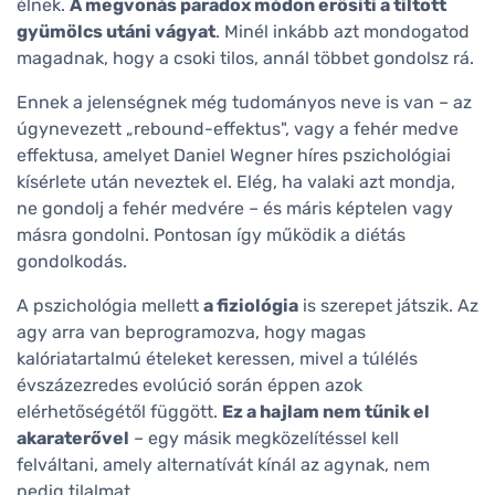
élnek.
A megvonás paradox módon erősíti a tiltott
gyümölcs utáni vágyat
. Minél inkább azt mondogatod
magadnak, hogy a csoki tilos, annál többet gondolsz rá.
Ennek a jelenségnek még tudományos neve is van – az
úgynevezett „rebound-effektus", vagy a fehér medve
effektusa, amelyet Daniel Wegner híres pszichológiai
kísérlete után neveztek el. Elég, ha valaki azt mondja,
ne gondolj a fehér medvére – és máris képtelen vagy
másra gondolni. Pontosan így működik a diétás
gondolkodás.
A pszichológia mellett
a fiziológia
is szerepet játszik. Az
agy arra van beprogramozva, hogy magas
kalóriatartalmú ételeket keressen, mivel a túlélés
évszázezredes evolúció során éppen azok
elérhetőségétől függött.
Ez a hajlam nem tűnik el
akaraterővel
– egy másik megközelítéssel kell
felváltani, amely alternatívát kínál az agynak, nem
pedig tilalmat.