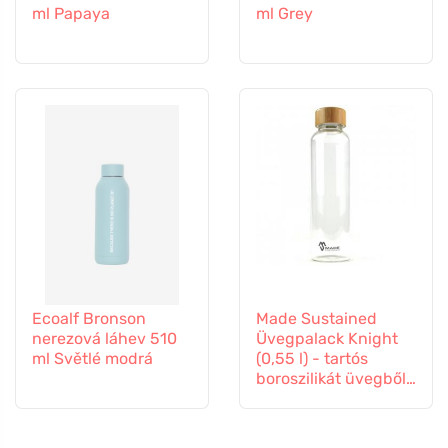
ml Papaya
ml Grey
Ecoalf Bronson
Made Sustained
nerezová láhev 510
Üvegpalack Knight
ml Světlé modrá
(0,55 l) - tartós
boroszilikát üvegből
készült.