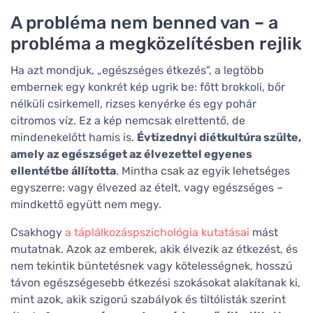
A probléma nem benned van – a
probléma a megközelítésben rejlik
Ha azt mondjuk, „egészséges étkezés", a legtöbb
embernek egy konkrét kép ugrik be: főtt brokkoli, bőr
nélküli csirkemell, rizses kenyérke és egy pohár
citromos víz. Ez a kép nemcsak elrettentő, de
mindenekelőtt hamis is.
Évtizednyi diétkultúra szülte,
amely az egészséget az élvezettel egyenes
ellentétbe állította
. Mintha csak az egyik lehetséges
egyszerre: vagy élvezed az ételt, vagy egészséges –
mindkettő együtt nem megy.
Csakhogy
a táplálkozáspszichológia kutatásai
mást
mutatnak. Azok az emberek, akik élvezik az étkezést, és
nem tekintik büntetésnek vagy kötelességnek, hosszú
távon egészségesebb étkezési szokásokat alakítanak ki,
mint azok, akik szigorú szabályok és tiltólisták szerint