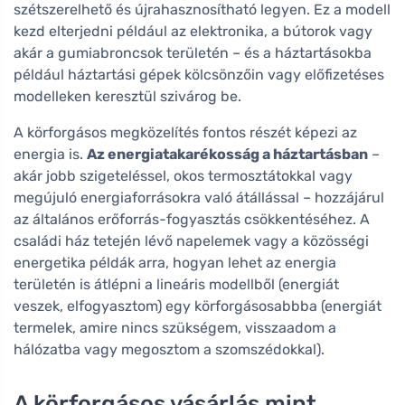
szétszerelhető és újrahasznosítható legyen. Ez a modell
kezd elterjedni például az elektronika, a bútorok vagy
akár a gumiabroncsok területén – és a háztartásokba
például háztartási gépek kölcsönzőin vagy előfizetéses
modelleken keresztül szivárog be.
A körforgásos megközelítés fontos részét képezi az
energia is.
Az energiatakarékosság a háztartásban
–
akár jobb szigeteléssel, okos termosztátokkal vagy
megújuló energiaforrásokra való átállással – hozzájárul
az általános erőforrás-fogyasztás csökkentéséhez. A
családi ház tetején lévő napelemek vagy a közösségi
energetika példák arra, hogyan lehet az energia
területén is átlépni a lineáris modellből (energiát
veszek, elfogyasztom) egy körforgásosabbba (energiát
termelek, amire nincs szükségem, visszaadom a
hálózatba vagy megosztom a szomszédokkal).
A körforgásos vásárlás mint