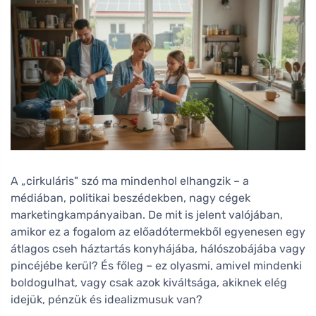
A „cirkuláris" szó ma mindenhol elhangzik – a
médiában, politikai beszédekben, nagy cégek
marketingkampányaiban. De mit is jelent valójában,
amikor ez a fogalom az előadótermekből egyenesen egy
átlagos cseh háztartás konyhájába, hálószobájába vagy
pincéjébe kerül? És főleg – ez olyasmi, amivel mindenki
boldogulhat, vagy csak azok kiváltsága, akiknek elég
idejük, pénzük és idealizmusuk van?