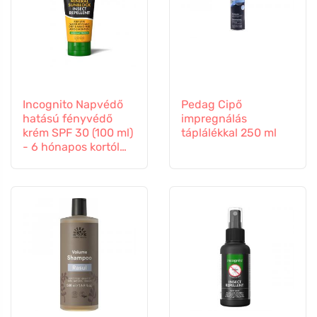
Incognito Napvédő
Pedag Cipő
hatású fényvédő
impregnálás
krém SPF 30 (100 ml)
táplálékkal 250 ml
- 6 hónapos kortól
gyermekeknek is
alkalmas.