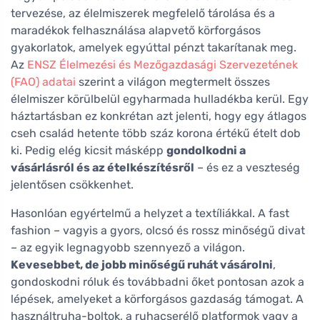
tervezése, az élelmiszerek megfelelő tárolása és a
maradékok felhasználása alapvető körforgásos
gyakorlatok, amelyek egyúttal pénzt takarítanak meg.
Az
ENSZ Élelmezési és Mezőgazdasági Szervezetének
(FAO) adatai
szerint a világon megtermelt összes
élelmiszer körülbelül egyharmada hulladékba kerül. Egy
háztartásban ez konkrétan azt jelenti, hogy egy átlagos
cseh család hetente több száz korona értékű ételt dob
ki. Pedig elég kicsit másképp
gondolkodni a
vásárlásról és az ételkészítésről
– és ez a veszteség
jelentősen csökkenhet.
Hasonlóan egyértelmű a helyzet a textíliákkal. A fast
fashion – vagyis a gyors, olcsó és rossz minőségű divat
– az egyik legnagyobb szennyező a világon.
Kevesebbet, de jobb minőségű ruhát vásárolni
,
gondoskodni róluk és továbbadni őket pontosan azok a
lépések, amelyeket a körforgásos gazdaság támogat. A
használtruha-boltok, a ruhacserélő platformok vagy a