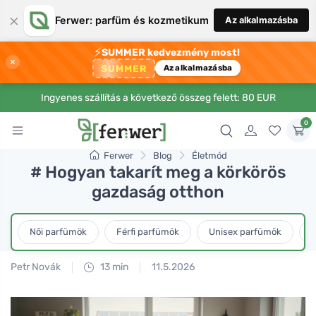
×
Ferwer: parfüm és kozmetikum
Az alkalmazásba
⚡
SUMMER kedvezmény most!
×
SUMMER
Az alkalmazásba
Ingyenes szállítás a következő összeg felett: 80 EUR
0
Ferwer
Blog
Életmód
# Hogyan takarít meg a körkörös
gazdaság otthon
Női parfümök
Férfi parfümök
Unisex parfümök
L
Petr Novák
13 min
11.5.2026