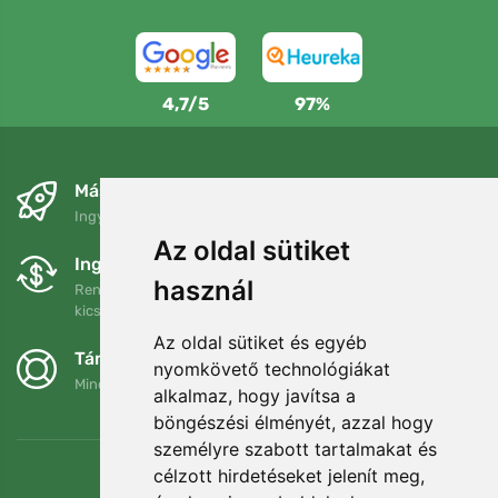
4,7/5
97%
Másnapra és ingyenesen
Ingyenes szállítás a következő összeg felett: 80 EUR
Az oldal sütiket
Ingyenes csere és visszaküldés
használ
Rendelését 90 napon belül bármikor visszaküldheti vagy
kicserélheti.
Az oldal sütiket és egyéb
Támogatjuk a Trees.org-ot
nyomkövető technológiákat
Minden megrendelésért ültetünk egy fát! Bővebben
Rólunk
.
alkalmaz, hogy javítsa a
böngészési élményét, azzal hogy
személyre szabott tartalmakat és
célzott hirdetéseket jelenít meg,