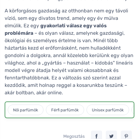
A körforgásos gazdaság az otthonban nem egy távoli
vízió, sem egy divatos trend, amely egy év múlva
elmúlik. Ez egy
gyakorlati válasz egy valós
problémára
– és olyan válasz, amelynek gazdasági,
ökológiai és személyes értelme is van. Minél több
háztartás kezd el erőforrásként, nem hulladékként
gondolni a dolgokra, annál közelebb kerülünk egy olyan
világhoz, ahol a „gyártás – használat – kidobás" lineáris
modell végre átadja helyét valami okosabbnak és
fenntarthatóbbnak. Ez a változás szó szerint azzal
kezdődik, amit holnap reggel a kosarunkba teszünk –
akár boltban, akár online.
Női parfümök
Férfi parfümök
Unisex parfümök
L
Megosztás