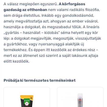
A válasz meglepően egyszerű.
A körforgásos
gazdaság az otthonban
nem valami radikális filozófia,
sem drága életstílus. Inkább egy gondolkodásmód,
amely megváltoztatja azt, ahogyan az ember vásárol,
használja a dolgokat, és megszabadul tőlük. A lineáris
„gyártás – használat – kidobás" séma helyett egy kör
lép: a dolgokat megjavítják, megosztják, visszajuttatják
a gyártókhoz, vagy nyersanyaggá alakítják új
termékekhez. És éppen itt kezdődik az érdekes rész –
mert ez az átmenet szó szerint a saját lakásunk ajtaja
előtt kezdődik.
Próbálja ki természetes termékeinket