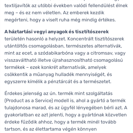
textiljavítók az utóbbi években valódi fellendülést élnek
meg – és ez nem véletlen. Az emberek kezdik
megérteni, hogy a viselt ruha még mindig értékes.
A háztartási vegyi anyagok és tisztítószerek
területén hasonló a helyzet. Koncentrált tisztítószerek
utántöltős csomagolásban, természetes alternatívák,
mint az ecet, a szódabikarbóna vagy a citromsav, vagy
visszaváltható illetve újrahasznosítható csomagolású
termékek – ezek konkrét alternatívák, amelyek
csökkentik a műanyag hulladék mennyiségét, és
egyszerre kímélik a pénztárcát és a természetet.
Érdekes jelenség az ún. termék mint szolgáltatás
(Product as a Service) modell is, ahol a gyártó a termék
tulajdonosa marad, és az ügyfél lényegében bérli azt. A
gyakorlatban ez azt jelenti, hogy a gyártónak közvetlen
érdeke fűződik ahhoz, hogy a termék minél tovább
tartson, és az élettartama végén könnyen