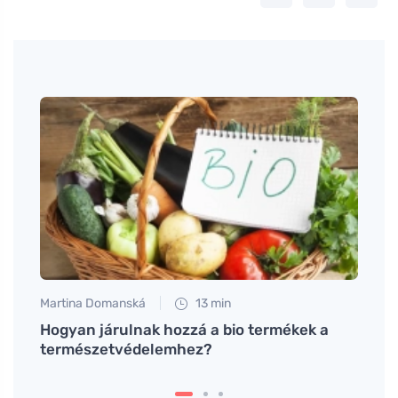
Martina Domanská
13 min
Petr N
Hogyan járulnak hozzá a bio termékek a
Nagys
természetvédelemhez?