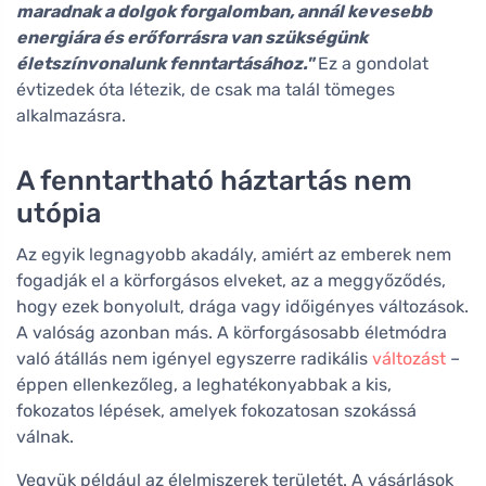
maradnak a dolgok forgalomban, annál kevesebb
energiára és erőforrásra van szükségünk
életszínvonalunk fenntartásához."
Ez a gondolat
évtizedek óta létezik, de csak ma talál tömeges
alkalmazásra.
A fenntartható háztartás nem
utópia
Az egyik legnagyobb akadály, amiért az emberek nem
fogadják el a körforgásos elveket, az a meggyőződés,
hogy ezek bonyolult, drága vagy időigényes változások.
A valóság azonban más. A körforgásosabb életmódra
való átállás nem igényel egyszerre radikális
változást
–
éppen ellenkezőleg, a leghatékonyabbak a kis,
fokozatos lépések, amelyek fokozatosan szokássá
válnak.
Vegyük például az élelmiszerek területét. A vásárlások