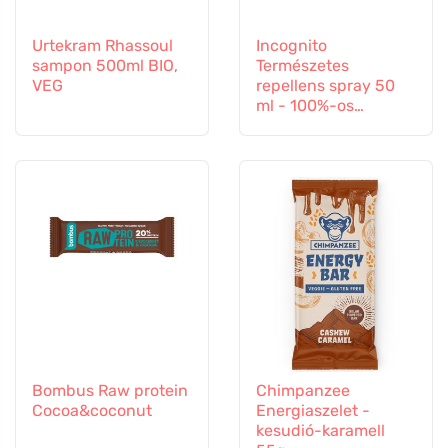
Urtekram Rhassoul
Incognito
sampon 500ml BIO,
Természetes
VEG
repellens spray 50
ml - 100%-os
védelem minden
rovar ellen
Bombus Raw protein
Chimpanzee
Cocoa&coconut
Energiaszelet -
kesudió-karamell