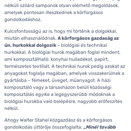
nélküli szilárd samponok olyan elérhető megoldások,
amelyek pontosan illeszkednek a körforgásos
gondolkodáshoz.
Kulcsfontosságú az is, hogy mi történik a dolgokkal,
miután elhasználódnak.
A körforgásos gazdaság az
ún. hurkokkal dolgozik
– biológiai és technikai
hurkokkal. A biológiai hurok magában foglal mindent,
ami komposztálható: konyhai hulladékot, papírt,
természetes textíliát. A technikai hurok pedig azokat az
anyagokat foglalja magában, amelyek visszakerülnek a
gyártásba – fémeket, üveget, műanyagot. A házi
komposztáló vagy a társasházon belüli közösségi
komposztálás egyike a legegyszerűbb módoknak a
biológiai hurokba való belépésre, nagyobb erőfeszítés
nélkül.
Ahogy Walter Stahel közgazdász és a körforgásos
gondolkodás úttörője összefoglalta:
„Minél tovább