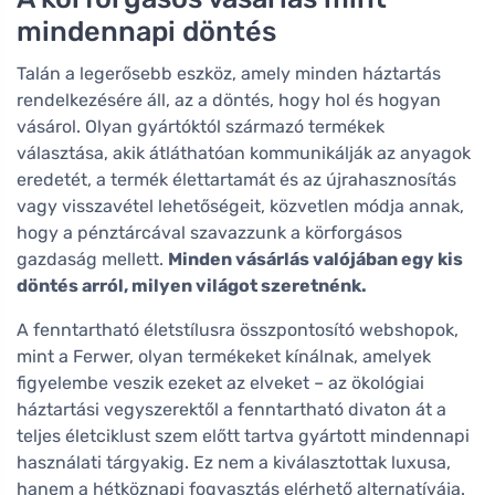
mindennapi döntés
Talán a legerősebb eszköz, amely minden háztartás
rendelkezésére áll, az a döntés, hogy hol és hogyan
vásárol. Olyan gyártóktól származó termékek
választása, akik átláthatóan kommunikálják az anyagok
eredetét, a termék élettartamát és az újrahasznosítás
vagy visszavétel lehetőségeit, közvetlen módja annak,
hogy a pénztárcával szavazzunk a körforgásos
gazdaság mellett.
Minden vásárlás valójában egy kis
döntés arról, milyen világot szeretnénk.
A fenntartható életstílusra összpontosító webshopok,
mint a Ferwer, olyan termékeket kínálnak, amelyek
figyelembe veszik ezeket az elveket – az ökológiai
háztartási vegyszerektől a fenntartható divaton át a
teljes életciklust szem előtt tartva gyártott mindennapi
használati tárgyakig. Ez nem a kiválasztottak luxusa,
hanem a hétköznapi fogyasztás elérhető alternatívája.