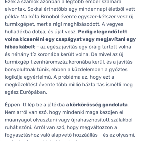
Ezek a számok azonban a legtöbb ember számára
elvontak. Sokkal érthetőbb egy mindennapi életből vett
példa: Markéta Brnoból évente egyszer-kétszer vesz új
turmixgépet, mert a régi meghibásodott. A vegyes
hulladékba dobja, és újat vesz.
Pedig elegendő lett
volna kicserélni egy csapágyat vagy megjavítani egy
hibás kábelt
– az egész javítás egy óráig tartott volna
és néhány tíz koronába került volna. De mivel az új
turmixgép tizenháromszáz koronába kerül, és a javítás
bonyolultnak tűnik, ebben a küzdelemben a győztes
logikája egyértelmű. A probléma az, hogy ezt a
megközelítést évente több millió háztartás ismétli meg
egész Európában.
Éppen itt lép be a játékba
a körkörösség gondolata
.
Nem arról van szó, hogy mindenki maga kezdjen el
műanyagot olvasztani vagy újrahasznosított szálakból
ruhát szőni. Arról van szó, hogy megváltozzon a
fogyasztáshoz való alapvető hozzáállás – és ez olyasmi,