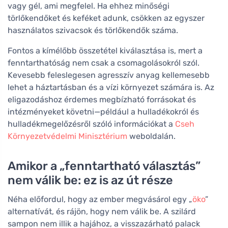
vagy gél, ami megfelel. Ha ehhez minőségi
törlőkendőket és keféket adunk, csökken az egyszer
használatos szivacsok és törlőkendők száma.
Fontos a kímélőbb összetétel kiválasztása is, mert a
fenntarthatóság nem csak a csomagolásokról szól.
Kevesebb feleslegesen agresszív anyag kellemesebb
lehet a háztartásban és a vízi környezet számára is. Az
eligazodáshoz érdemes megbízható forrásokat és
intézményeket követni—például a hulladékokról és
hulladékmegelőzésről szóló információkat a
Cseh
Környezetvédelmi Minisztérium
weboldalán.
Amikor a „fenntartható választás”
nem válik be: ez is az út része
Néha előfordul, hogy az ember megvásárol egy „
öko
”
alternatívát, és rájön, hogy nem válik be. A szilárd
sampon nem illik a hajához, a visszazárható palack