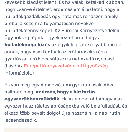
kevesebb kiadást jelent. És ha valaki kételkedik abban,
hogy „van-e értelme", érdemes emlékeztetni, hogy a
hulladékgazdálkodás egy hatalmas rendszer, amely
próbálja kezelni a folyamatosan növekvő
hulladékmennyiséget. Az Európai Környezetvédelmi
Ügynökség régóta figyelmeztet arra, hogy a
hulladékmegelőzés
az egyik leghatékonyabb módja
annak, hogy csökkentsük az erőforrásokra és a
gyártással járó kibocsátásokra nehezedő nyomást.
(Lásd az
Európai Környezetvédelmi Ügynökség
információit.)
És van még egy dimenzió, ami gyakran csak idővel
hallható meg:
az érzés, hogy a háztartás
egyszerűbben működik
. Ha az ember abbahagyja az
egyszer használatos apróságokba való belefulladást, és
elkezd több bevált dolgot újra használni, a napi rutin
lecsendesedik.