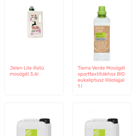
Jelen Lila illatú
Tierra Verde Mosógél
mosógél 3,6l
sporttextíliákhoz BIO
eukaliptusz illóolajjal
1 l