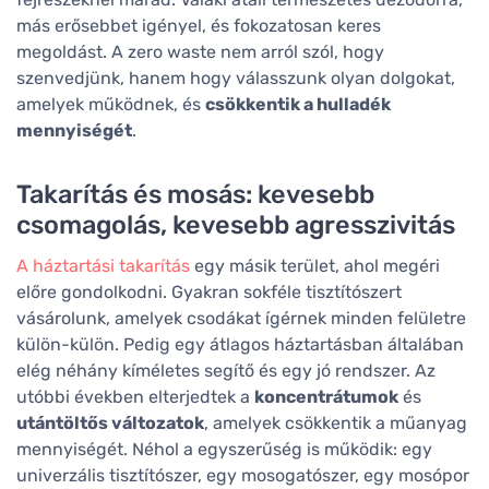
más erősebbet igényel, és fokozatosan keres
megoldást. A zero waste nem arról szól, hogy
szenvedjünk, hanem hogy válasszunk olyan dolgokat,
amelyek működnek, és
csökkentik a hulladék
mennyiségét
.
Takarítás és mosás: kevesebb
csomagolás, kevesebb agresszivitás
A háztartási takarítás
egy másik terület, ahol megéri
előre gondolkodni. Gyakran sokféle tisztítószert
vásárolunk, amelyek csodákat ígérnek minden felületre
külön-külön. Pedig egy átlagos háztartásban általában
elég néhány kíméletes segítő és egy jó rendszer. Az
utóbbi években elterjedtek a
koncentrátumok
és
utántöltős változatok
, amelyek csökkentik a műanyag
mennyiségét. Néhol a egyszerűség is működik: egy
univerzális tisztítószer, egy mosogatószer, egy mosópor