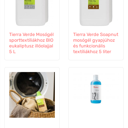
Tierra Verde Mosógél
Tierra Verde Soapnut
sporttextíliákhoz BIO
mosógél gyapjúhoz
eukaliptusz illóolajjal
és funkcionális
5 L
textíliákhoz 5 liter