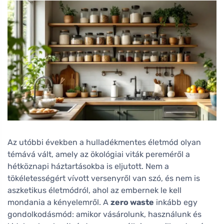
Az utóbbi években a hulladékmentes életmód olyan
témává vált, amely az ökológiai viták pereméről a
hétköznapi háztartásokba is eljutott. Nem a
tökéletességért vívott versenyről van szó, és nem is
aszketikus életmódról, ahol az embernek le kell
mondania a kényelemről. A
zero waste
inkább egy
gondolkodásmód: amikor vásárolunk, használunk és