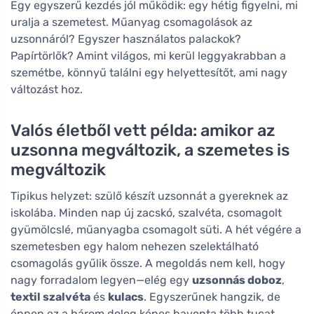
Egy egyszerű kezdés jól működik: egy hétig figyelni, mi
uralja a szemetest. Műanyag csomagolások az
uzsonnáról? Egyszer használatos palackok?
Papírtörlők? Amint világos, mi kerül leggyakrabban a
szemétbe, könnyű találni egy helyettesítőt, ami nagy
változást hoz.
Valós életből vett példa: amikor az
uzsonna megváltozik, a szemetes is
megváltozik
Tipikus helyzet: szülő készít uzsonnát a gyereknek az
iskolába. Minden nap új zacskó, szalvéta, csomagolt
gyümölcslé, műanyagba csomagolt süti. A hét végére a
szemetesben egy halom nehezen szelektálható
csomagolás gyűlik össze. A megoldás nem kell, hogy
nagy forradalom legyen—elég egy
uzsonnás doboz
,
textil szalvéta
és
kulacs
. Egyszerűnek hangzik, de
éppen ez a három dolog képes havonta több tucat