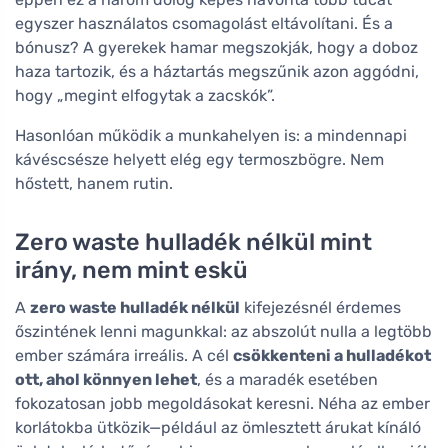
egyszer használatos csomagolást eltávolítani. És a
bónusz? A gyerekek hamar megszokják, hogy a doboz
haza tartozik, és a háztartás megszűnik azon aggódni,
hogy „megint elfogytak a zacskók”.
Hasonlóan működik a munkahelyen is: a mindennapi
kávéscsésze helyett elég egy termoszbögre. Nem
hőstett, hanem rutin.
Zero waste hulladék nélkül mint
irány, nem mint eskü
A
zero waste hulladék nélkül
kifejezésnél érdemes
őszintének lenni magunkkal: az abszolút nulla a legtöbb
ember számára irreális. A cél
csökkenteni a hulladékot
ott, ahol könnyen lehet
, és a maradék esetében
fokozatosan jobb megoldásokat keresni. Néha az ember
korlátokba ütközik—például az ömlesztett árukat kínáló