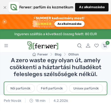
×
Ferwer: parfüm és kozmetikum
Az alkalmazásba
⚡
SUMMER kedvezmény most!
×
SUMMER
Az alkalmazásba
Ingyenes szállítás a következő összeg felett: 80 EUR
0
Ferwer
Blog
Otthon
A zero waste egy olyan út, amely
csökkenti a háztartási hulladékot
felesleges szélsőségek nélkül.
Női parfümök
Férfi parfümök
Unisex parfümök
L
Petr Novák
18 min
4.2.2026