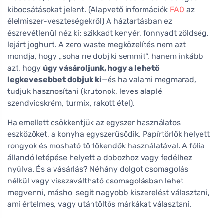
kibocsátásokat jelent. (Alapvető információk
FAO
az
élelmiszer-veszteségekről) A háztartásban ez
észrevétlenül néz ki: szikkadt kenyér, fonnyadt zöldség,
lejárt joghurt. A zero waste megközelítés nem azt
mondja, hogy „soha ne dobj ki semmit”, hanem inkább
azt, hogy
úgy vásároljunk, hogy a lehető
legkevesebbet dobjuk ki
—és ha valami megmarad,
tudjuk hasznosítani (krutonok, leves alaplé,
szendvicskrém, turmix, rakott étel).
Ha emellett csökkentjük az egyszer használatos
eszközöket, a konyha egyszerűsödik. Papírtörlők helyett
rongyok és mosható törlőkendők használatával. A fólia
állandó letépése helyett a dobozhoz vagy fedélhez
nyúlva. És a vásárlás? Néhány dolgot csomagolás
nélkül vagy visszaváltható csomagolásban lehet
megvenni, máshol segít nagyobb kiszerelést választani,
ami értelmes, vagy utántöltős márkákat választani.