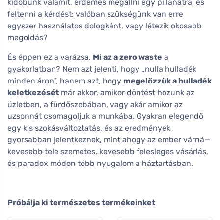
kidobunk valamit, érdemes megállni egy pillanatra, és
feltenni a kérdést: valóban szükségünk van erre
egyszer használatos dologként, vagy létezik okosabb
megoldás?
És éppen ez a varázsa.
Mi az a zero waste
a
gyakorlatban? Nem azt jelenti, hogy „nulla hulladék
minden áron", hanem azt, hogy
megelőzzük a hulladék
keletkezését
már akkor, amikor döntést hozunk az
üzletben, a fürdőszobában, vagy akár amikor az
uzsonnát csomagoljuk a munkába. Gyakran elegendő
egy kis szokásváltoztatás, és az eredmények
gyorsabban jelentkeznek, mint ahogy az ember várná—
kevesebb tele szemetes, kevesebb felesleges vásárlás,
és paradox módon több nyugalom a háztartásban.
Próbálja ki természetes termékeinket