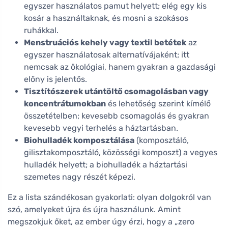
egyszer használatos pamut helyett; elég egy kis
kosár a használtaknak, és mosni a szokásos
ruhákkal.
Menstruációs kehely vagy textil betétek
az
egyszer használatosak alternatívájaként; itt
nemcsak az ökológiai, hanem gyakran a gazdasági
előny is jelentős.
Tisztítószerek utántöltő csomagolásban vagy
koncentrátumokban
és lehetőség szerint kímélő
összetételben; kevesebb csomagolás és gyakran
kevesebb vegyi terhelés a háztartásban.
Biohulladék komposztálása
(komposztáló,
gilisztakomposztáló, közösségi komposzt) a vegyes
hulladék helyett; a biohulladék a háztartási
szemetes nagy részét képezi.
Ez a lista szándékosan gyakorlati: olyan dolgokról van
szó, amelyeket újra és újra használunk. Amint
megszokjuk őket, az ember úgy érzi, hogy a „zero