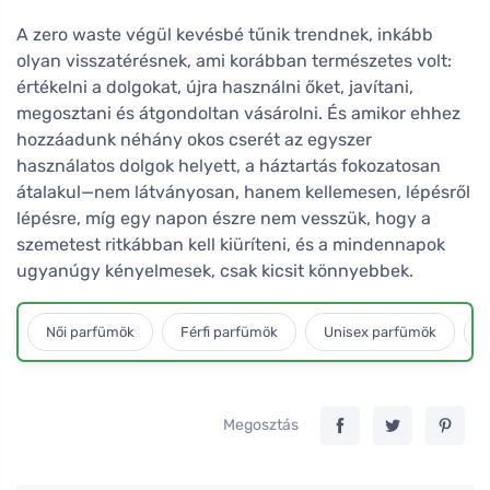
A zero waste végül kevésbé tűnik trendnek, inkább
olyan visszatérésnek, ami korábban természetes volt:
értékelni a dolgokat, újra használni őket, javítani,
megosztani és átgondoltan vásárolni. És amikor ehhez
hozzáadunk néhány okos cserét az egyszer
használatos dolgok helyett, a háztartás fokozatosan
átalakul—nem látványosan, hanem kellemesen, lépésről
lépésre, míg egy napon észre nem vesszük, hogy a
szemetest ritkábban kell kiüríteni, és a mindennapok
ugyanúgy kényelmesek, csak kicsit könnyebbek.
Női parfümök
Férfi parfümök
Unisex parfümök
L
Megosztás