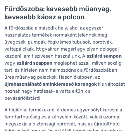
Fürdőszoba: kevesebb műanyag,
kevesebb káosz a polcon
A fürdőszoba a második hely, ahol az egyszer
használatos termékek normaként jelennek meg:
üvegcsék, pumpák, fogkrémes tubusok, borotvák,
vattapálcikák. Itt gyakran megéri egy olyan dologgal
kezdeni, amit szívesen használunk. A
szilárd sampon
vagy
szilárd szappan
meglephet azzal, milyen sokáig
tart, és hirtelen nem halmozódnak a fürdőszobában
üres műanyag palackok. Hasonlóképpen, az
újrahasználható sminklemosó korongok
kis változást
hoznak nagy hatással—a vatta eltűnik a
bevásárlólistáról.
A higiéniai termékeknél érdemes egyensúlyt keresni a
fenntarthatóság és a kényelem között. Valaki azonnal
megszokja a biztonsági borotvát, más az újratölthető
fejrészeknél marad. Valaki átáll természetes dezodorra,