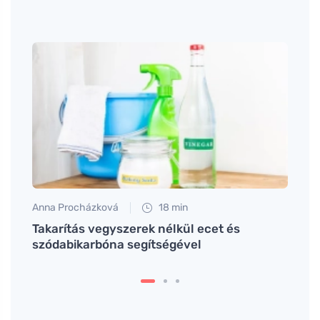
Anna Procházková
18 min
Tomáš
Takarítás vegyszerek nélkül ecet és
Hogya
szódabikarbóna segítségével
ruhá
darab