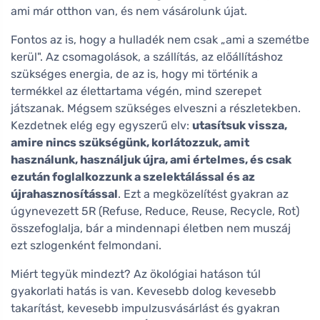
ami már otthon van, és nem vásárolunk újat.
Fontos az is, hogy a hulladék nem csak „ami a szemétbe
kerül". Az csomagolások, a szállítás, az előállításhoz
szükséges energia, de az is, hogy mi történik a
termékkel az élettartama végén, mind szerepet
játszanak. Mégsem szükséges elveszni a részletekben.
Kezdetnek elég egy egyszerű elv:
utasítsuk vissza,
amire nincs szükségünk, korlátozzuk, amit
használunk, használjuk újra, ami értelmes, és csak
ezután foglalkozzunk a szelektálással és az
újrahasznosítással
. Ezt a megközelítést gyakran az
úgynevezett 5R (Refuse, Reduce, Reuse, Recycle, Rot)
összefoglalja, bár a mindennapi életben nem muszáj
ezt szlogenként felmondani.
Miért tegyük mindezt? Az ökológiai hatáson túl
gyakorlati hatás is van. Kevesebb dolog kevesebb
takarítást, kevesebb impulzusvásárlást és gyakran