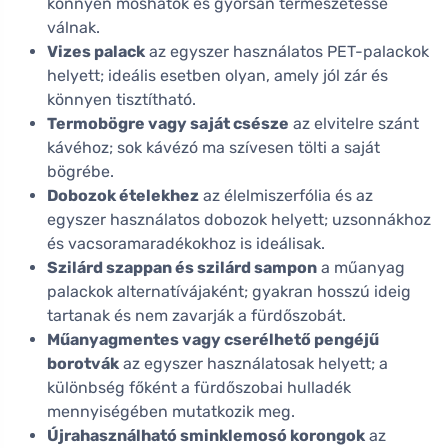
könnyen moshatók és gyorsan természetessé
válnak.
Vizes palack
az egyszer használatos PET-palackok
helyett; ideális esetben olyan, amely jól zár és
könnyen tisztítható.
Termobögre vagy saját csésze
az elvitelre szánt
kávéhoz; sok kávézó ma szívesen tölti a saját
bögrébe.
Dobozok ételekhez
az élelmiszerfólia és az
egyszer használatos dobozok helyett; uzsonnákhoz
és vacsoramaradékokhoz is ideálisak.
Szilárd szappan és szilárd sampon
a műanyag
palackok alternatívájaként; gyakran hosszú ideig
tartanak és nem zavarják a fürdőszobát.
Műanyagmentes vagy cserélhető pengéjű
borotvák
az egyszer használatosak helyett; a
különbség főként a fürdőszobai hulladék
mennyiségében mutatkozik meg.
Újrahasználható sminklemosó korongok
az