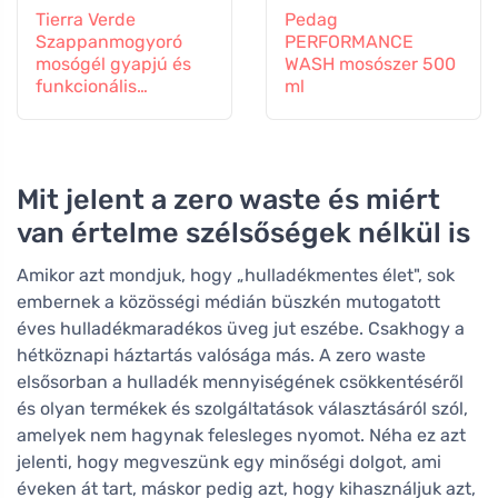
Tierra Verde
Pedag
Szappanmogyoró
PERFORMANCE
mosógél gyapjú és
WASH mosószer 500
funkcionális
ml
textíliákhoz
Mit jelent a zero waste és miért
van értelme szélsőségek nélkül is
Amikor azt mondjuk, hogy „hulladékmentes élet", sok
embernek a közösségi médián büszkén mutogatott
éves hulladékmaradékos üveg jut eszébe. Csakhogy a
hétköznapi háztartás valósága más. A zero waste
elsősorban a hulladék mennyiségének csökkentéséről
és olyan termékek és szolgáltatások választásáról szól,
amelyek nem hagynak felesleges nyomot. Néha ez azt
jelenti, hogy megveszünk egy minőségi dolgot, ami
éveken át tart, máskor pedig azt, hogy kihasználjuk azt,