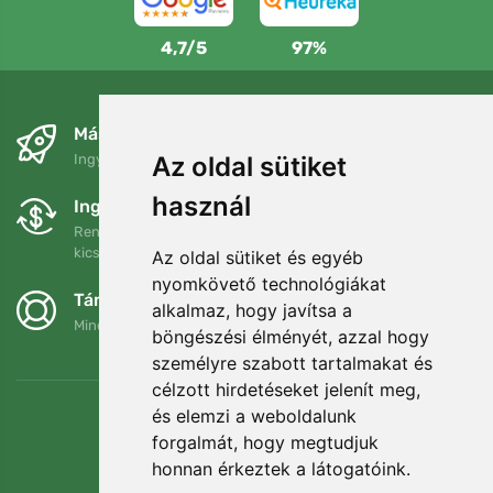
4,7/5
97%
Másnapra és ingyenesen
Ingyenes szállítás a következő összeg felett: 80 EUR
Az oldal sütiket
használ
Ingyenes csere és visszaküldés
Rendelését 90 napon belül bármikor visszaküldheti vagy
kicserélheti.
Az oldal sütiket és egyéb
nyomkövető technológiákat
Támogatjuk a Trees.org-ot
alkalmaz, hogy javítsa a
Minden megrendelésért ültetünk egy fát! Bővebben
Rólunk
.
böngészési élményét, azzal hogy
személyre szabott tartalmakat és
célzott hirdetéseket jelenít meg,
és elemzi a weboldalunk
forgalmát, hogy megtudjuk
honnan érkeztek a látogatóink.