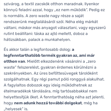
szivárog, a textil zacskók otthon maradnak. Ilyenkor
könnyű feladni azzal, hogy „ez nem működik”. Pedig ez
is normális. A zero waste nagy része a saját
rendszerünk megtalálásáról szól. Néha elég márkát
váltani, máskor más anyagot választani, vagy egyszerű
rutint beállítani: táska az ajtó mellett, doboz a
hátizsákban, palack a munkahelyen.
És akkor talán a legfontosabb dolog:
a
legfenntarthatóbb termék gyakran az, ami már
otthon van
. Mielőtt elkezdenénk vásárolni a „zero
waste” felszerelést, gyakran érdemes körülnézni a
szekrényekben. Az üres befőttesüvegek tárolóként
szolgálhatnak. Egy régi pamut póló ronggyá alakulhat.
A fagylaltos dobozok egy ideig működhetnek az
ételmaradékok tárolására, míg tartósabbakkal nem
helyettesítjük őket. A fenntarthatóság néha azt jelenti,
hogy
nem adunk hozzá további dolgokat
, még ha
„helyesek” is.