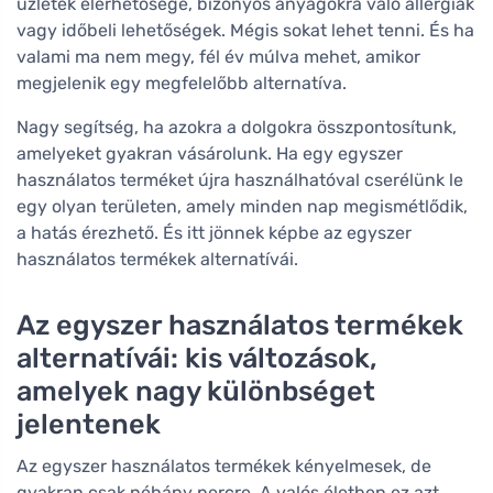
üzletek elérhetősége, bizonyos anyagokra való allergiák
vagy időbeli lehetőségek. Mégis sokat lehet tenni. És ha
valami ma nem megy, fél év múlva mehet, amikor
megjelenik egy megfelelőbb alternatíva.
Nagy segítség, ha azokra a dolgokra összpontosítunk,
amelyeket gyakran vásárolunk. Ha egy egyszer
használatos terméket újra használhatóval cserélünk le
egy olyan területen, amely minden nap megismétlődik,
a hatás érezhető. És itt jönnek képbe az egyszer
használatos termékek alternatívái.
Az egyszer használatos termékek
alternatívái: kis változások,
amelyek nagy különbséget
jelentenek
Az egyszer használatos termékek kényelmesek, de
gyakran csak néhány percre. A valós életben ez azt