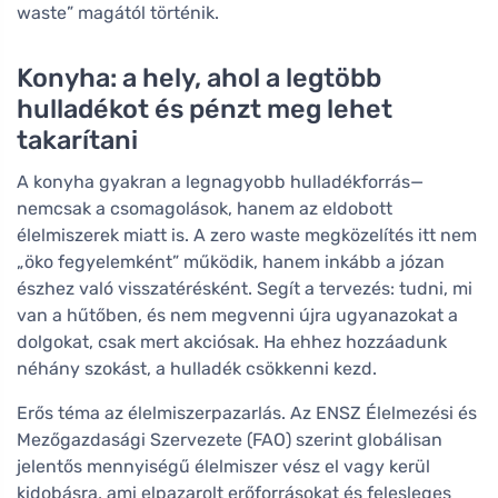
waste” magától történik.
Konyha: a hely, ahol a legtöbb
hulladékot és pénzt meg lehet
takarítani
A konyha gyakran a legnagyobb hulladékforrás—
nemcsak a csomagolások, hanem az eldobott
élelmiszerek miatt is. A zero waste megközelítés itt nem
„öko fegyelemként” működik, hanem inkább a józan
észhez való visszatérésként. Segít a tervezés: tudni, mi
van a hűtőben, és nem megvenni újra ugyanazokat a
dolgokat, csak mert akciósak. Ha ehhez hozzáadunk
néhány szokást, a hulladék csökkenni kezd.
Erős téma az élelmiszerpazarlás. Az ENSZ Élelmezési és
Mezőgazdasági Szervezete (FAO) szerint globálisan
jelentős mennyiségű élelmiszer vész el vagy kerül
kidobásra, ami elpazarolt erőforrásokat és felesleges