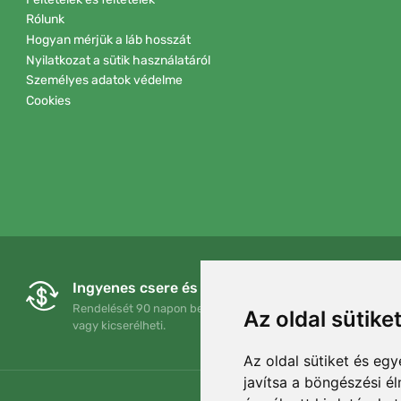
Rólunk
Hogyan mérjük a láb hosszát
Nyilatkozat a sütik használatáról
Személyes adatok védelme
Cookies
Ingyenes csere és visszaküldés
Rendelését 90 napon belül bármikor visszaküldheti
Az oldal sütike
vagy kicserélheti.
Az oldal sütiket és e
javítsa a böngészési é