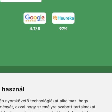
4,7/5
97%
Támogatjuk a Trees.org-ot
Minden megrendelésért ültetünk egy fát! Bővebben
t használ
Rólunk
.
gyéb nyomkövető technológiákat alkalmaz, hogy
lményét, azzal hogy személyre szabott tartalmakat