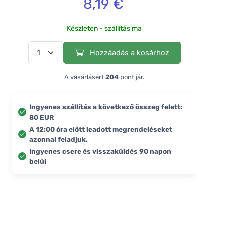
8,19 €
Készleten - szállítás ma
Hozzáadás a kosárhoz
A vásárlásért
204
pont jár.
Ingyenes szállítás a következő összeg felett:
80 EUR
A 12:00 óra előtt leadott megrendeléseket
azonnal feladjuk.
Ingyenes csere és visszaküldés 90 napon
belül