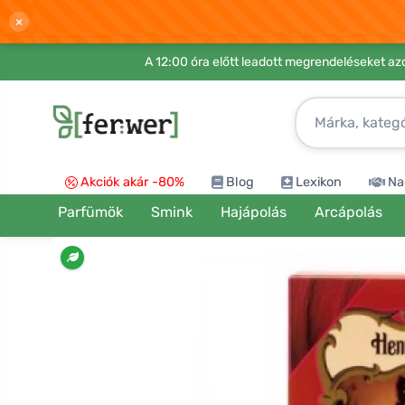
×
A 12:00 óra előtt leadott megrendeléseket azo
Akciók akár -80%
Blog
Lexikon
Na
Parfümök
Smink
Hajápolás
Arcápolás