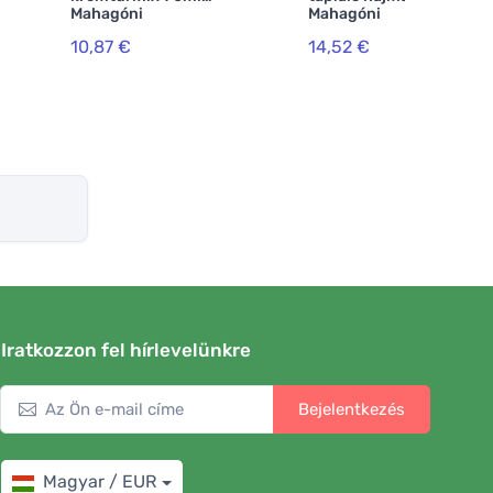
Mahagóni
Mahagóni
10,87 €
14,52 €
Iratkozzon fel hírlevelünkre
Bejelentkezés
Magyar / EUR