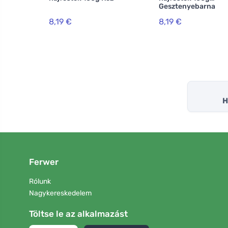
Gesztenyebarna
8,19 €
8,19 €
H
Ferwer
Rólunk
Nagykereskedelem
Töltse le az alkalmazást