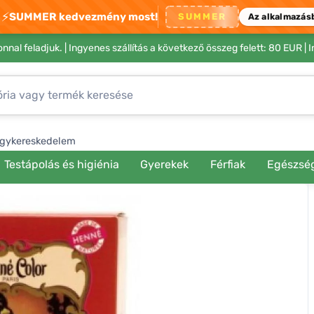
⚡
SUMMER kedvezmény most!
SUMMER
Az alkalmazás
nnal feladjuk. |
Ingyenes szállítás a következő összeg felett: 80 EUR
| 
gykereskedelem
Testápolás és higiénia
Gyerekek
Férfiak
Egészsé