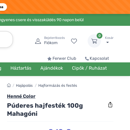
ba
Ingyenes csere és visszaküldés 90 napon belül
0
Bejelentkezés
Kosár
Fiókom
Ferwer Club
Kapcsolat
g
Háztartás
Ajándékok
Cipők / Ruházat
/
Hajápolás
/
Hajformázás és festés
Henné Color
Púderes hajfesték 100g
Mahagóni