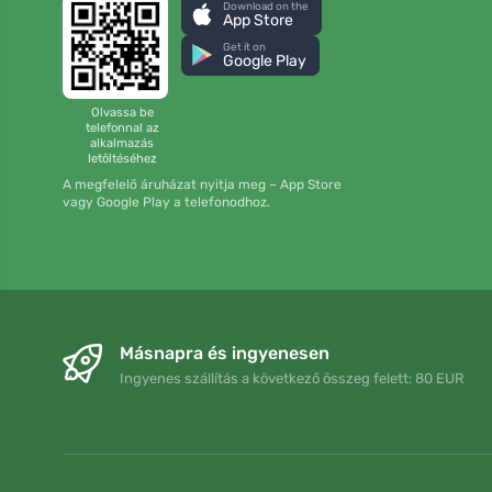
Download on the
App Store
Get it on
Google Play
Olvassa be
telefonnal az
alkalmazás
letöltéséhez
A megfelelő áruházat nyitja meg – App Store
vagy Google Play a telefonodhoz.
Másnapra és ingyenesen
Ingyenes szállítás a következő összeg felett: 80 EUR