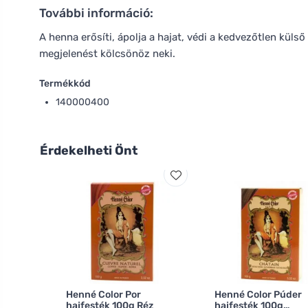
További információ:
A henna erősíti, ápolja a hajat, védi a kedvezőtlen kül
megjelenést kölcsönöz neki.
Termékkód
140000400
Érdekelheti Önt
Henné Color Por
Henné Color Púder
hajfesték 100g Réz
hajfesték 100g