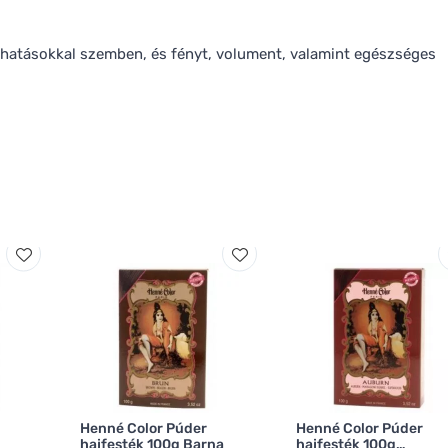
ső hatásokkal szemben, és fényt, volument, valamint egészséges
Henné Color Púder
Henné Color Púder
hajfesték 100g Barna
hajfesték 100g