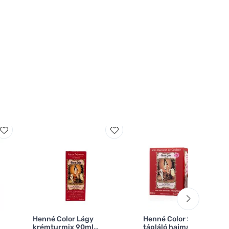
Henné Color Lágy
Henné Color Színezett
krémturmix 90ml
tápláló hajmaszk 150ml