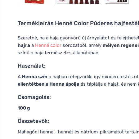
Termékleírás
Henné Color Púderes hajfesté
Szeretné, ha a haja gyönyörű új árnyalatot és felejthe
hajra
a
Henné color
sorozatból, amely
mélyen regenerá
színű a haja természetes állapotában.
Használat:
A
Henna szín
a hajban rétegződik, így minden festés ut
ellentétben a Henna ápolja
és táplálja a hajat, és nem 
Csomagolás:
100 g
Összetevők:
Mahagóni henna - hennát és nátrium-pikramátot tartal