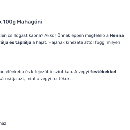
k 100g Mahagóni
tetlen csillogást kapna? Akkor Önnek éppen megfelelő a
Henna
lja és táplálja
a hajat. Hajának kinézete attól függ, milyen
án élénkebb és kifejezőbb színt kap. A vegyi
festékekkel
károsítja azt, mint a vegyi festékek.
maz