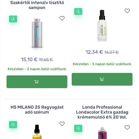
Szakértői intenzív tisztító
sampon
Új
Új
12,34 €
16,07 €
15,10 €
19,65 €
Készleten - 3 napon belül szállítunk
Készleten - 3 napon belül szállítunk
HS MILANO 25 Ragyogást
Londa Professional
adó szérum
Londacolor Extra gazdag
krémemulzió 6% 20 Vol.
Új
Új