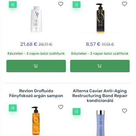
Új
Új
21,68 €
8,57 €
28,17 €
11,13 €
Készleten - 3 napon belül szállítunk
Készleten - 3 napon belül szállítunk
Revlon Orofluido
Alterna Caviar Anti-Aging
Fényfokozó argán sampon
Restructuring Bond Repair
kondicionáló
Új
Új