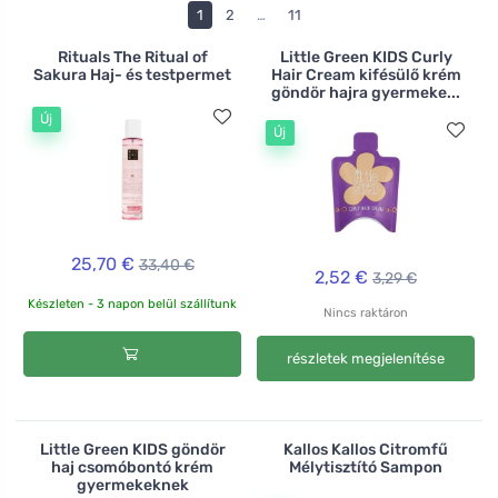
környezetet, és előállításuk nem jár a természeti
1
2
…
11
erőforrások túlzott mértékű felhasználásával. Az
illóolajoknak köszönhetően remek illatúak és
Rituals The Ritual of
Little Green KIDS Curly
Sakura Haj- és testpermet
Hair Cream kifésülő krém
kíméletesen ápolják a hajat és a fejbőrt.
göndör hajra gyermeke...
Új
Új
25,70 €
33,40 €
2,52 €
3,29 €
Készleten - 3 napon belül szállítunk
Nincs raktáron
részletek megjelenítése
Little Green KIDS göndör
Kallos Kallos Citromfű
haj csomóbontó krém
Mélytisztító Sampon
gyermekeknek