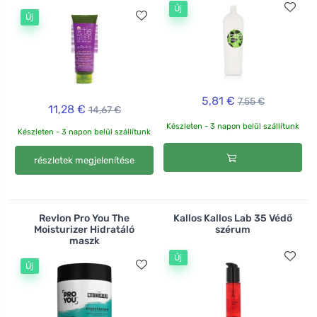
Új
Új
5,81 €
7,55 €
11,28 €
14,67 €
Készleten - 3 napon belül szállítunk
Készleten - 3 napon belül szállítunk
részletek megjelenítése
Revlon Pro You The
Kallos Kallos Lab 35 Védő
Moisturizer Hidratáló
szérum
maszk
Új
Új