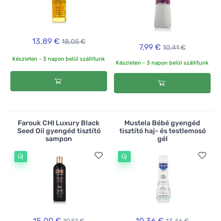
13,89 €
18,05 €
7,99 €
10,41 €
Készleten - 3 napon belül szállítunk
Készleten - 3 napon belül szállítunk
Farouk CHI Luxury Black
Mustela Bébé gyengéd
Seed Oil gyengéd tisztító
tisztító haj- és testlemosó
sampon
gél
Új
Új
15,00 €
10,36 €