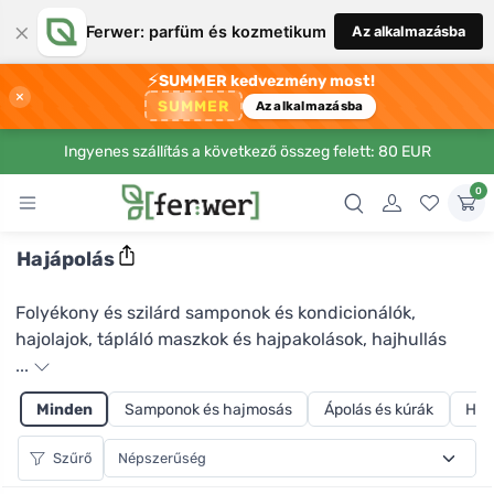
×
Ferwer: parfüm és kozmetikum
Az alkalmazásba
⚡
SUMMER kedvezmény most!
×
SUMMER
Az alkalmazásba
Ingyenes szállítás a következő összeg felett: 80 EUR
0
Hajápolás
Folyékony és szilárd samponok és kondicionálók,
hajolajok, tápláló maszkok és hajpakolások, hajhullás
elleni szérumok vagy hajformázó termékek, a Ferwer
...
hajápolás kategóriájában mindent megtalál. Minden
Minden
Samponok és hajmosás
Ápolás és kúrák
Haj
termék természetes, vegyi anyagoktól, mérgező
anyagoktól és állati eredetű termékektől mentes, és
Szűrő
nem tesztelik állatokon. Kímélik a szervezetet és a