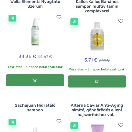
Wella Elements Nyugtató
Kallos Kallos Banános
Szérum
sampon multivitamin
komplexszel
Új
Új
34,36 €
44,67 €
5,71 €
7,41 €
Készleten - 3 napon belül szállítunk
Készleten - 3 napon belül szállítunk
Sachajuan Hidratáló
Alterna Caviar Anti-Aging
sampon
simító, göndörödés elleni
hajszárításhoz val...
Új
Új