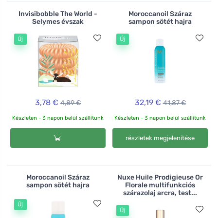
Invisibobble The World -
Moroccanoil Száraz
Selymes évszak
sampon sötét hajra
Új
Új
3,78 €
32,19 €
4,89 €
41,87 €
Készleten - 3 napon belül szállítunk
Készleten - 3 napon belül szállítunk
részletek megjelenítése
Moroccanoil Száraz
Nuxe Huile Prodigieuse Or
sampon sötét hajra
Florale multifunkciós
szárazolaj arcra, test...
Új
Új