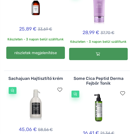
25,89 €
33,69 €
28,99 €
37,70 €
Készleten - 3 napon belül szállítunk
Készleten - 3 napon belül szállítunk
részletek megjelenítése
Sachajuan Hajtisztító krém
Some Cica Peptid Derma
Fejbőr Tonik
Új
Új
45,06 €
58,56 €
16,41 €
21,34 €