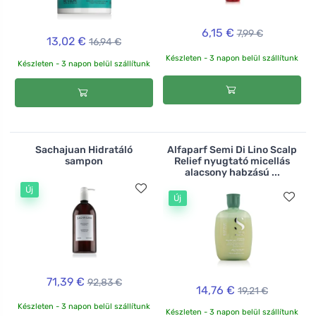
6,15 €
7,99 €
13,02 €
16,94 €
Készleten - 3 napon belül szállítunk
Készleten - 3 napon belül szállítunk
Sachajuan Hidratáló
Alfaparf Semi Di Lino Scalp
sampon
Relief nyugtató micellás
alacsony habzású ...
Új
Új
71,39 €
92,83 €
14,76 €
19,21 €
Készleten - 3 napon belül szállítunk
Készleten - 3 napon belül szállítunk