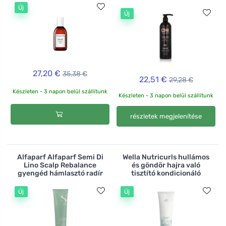
Új
Új
27,20 €
35,38 €
22,51 €
29,28 €
Készleten - 3 napon belül szállítunk
Készleten - 3 napon belül szállítunk
részletek megjelenítése
Alfaparf Alfaparf Semi Di
Wella Nutricurls hullámos
Lino Scalp Rebalance
és göndör hajra való
gyengéd hámlasztó radír
tisztító kondicionáló
Új
Új