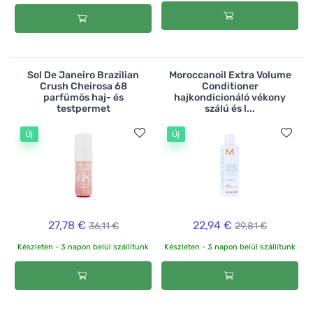
Sol De Janeiro Brazilian
Moroccanoil Extra Volume
Crush Cheirosa 68
Conditioner
parfümös haj- és
hajkondicionáló vékony
testpermet
szálú és l...
Új
Új
27,78 €
22,94 €
36,11 €
29,81 €
Készleten - 3 napon belül szállítunk
Készleten - 3 napon belül szállítunk