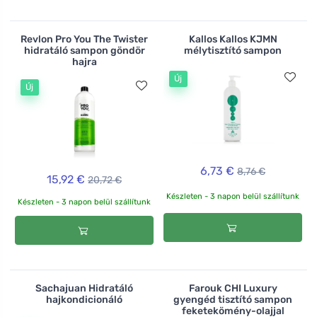
Revlon Pro You The Twister
Kallos Kallos KJMN
hidratáló sampon göndör
mélytisztító sampon
hajra
Új
Új
6,73 €
8,76 €
15,92 €
20,72 €
Készleten - 3 napon belül szállítunk
Készleten - 3 napon belül szállítunk
Sachajuan Hidratáló
Farouk CHI Luxury
hajkondicionáló
gyengéd tisztító sampon
feketekömény-olajjal