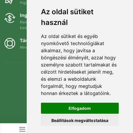
Ingyenes szállítás a következő összeg felett: 80 EUR
Az oldal sütiket
Ingyenes csere és visszaküldés
használ
Rendelését 90 napon belül bármikor visszaküldheti vagy
kicserélheti.
Az oldal sütiket és egyéb
Támogatjuk a Trees.org-ot
nyomkövető technológiákat
Minden megrendelésért ültetünk egy fát! Bővebben
Rólunk
.
alkalmaz, hogy javítsa a
böngészési élményét, azzal hogy
személyre szabott tartalmakat és
célzott hirdetéseket jelenít meg,
és elemzi a weboldalunk
forgalmát, hogy megtudjuk
honnan érkeztek a látogatóink.
Elfogadom
Beállítások megváltoztatása
© Topshelf s.r.o. Minden jog fenntartva.