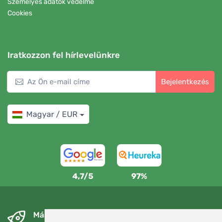
Személyes adatok védelme
Cookies
Iratkozzon fel hírlevelünkre
Bejelentkezés
Magyar / EUR
4,7/5
97%
Másnapra és ingyenesen