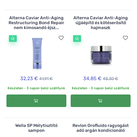
Alterna Caviar Anti-Aging
Alterna Caviar Anti-Aging
Restructuring Bond Repair
újjáépítő és kötéserősítő
nem kimosandó éjsz...
hajmaszk
Új
Új
32,23 €
34,85 €
41,91 €
45,30 €
Készleten - 3 napon belül szállítunk
Készleten - 3 napon belül szállítunk
Wella SP Mélytisztító
Revlon Orofluido ragyogást
sampon
adó argán kondicionáló