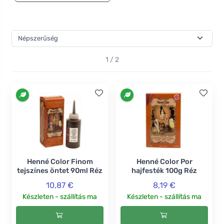
márka sampont és regeneráló maszkot is gyárt sérült és
igénybevett hajra, amelyek vitalitást, erőt és
selymességet adnak neki. Választhat a színek teljes
palettájából - kipróbálja a mahagónit, a gesztenyét
vagy a szőkét?
1 / 2
Henné Color Finom
Henné Color Por
tejszínes öntet 90ml Réz
hajfesték 100g Réz
10,87 €
8,19 €
Készleten - szállítás ma
Készleten - szállítás ma