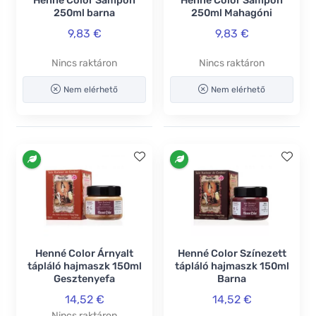
Henné Color Sampon
Henné Color Sampon
250ml barna
250ml Mahagóni
9,83 €
9,83 €
Nincs raktáron
Nincs raktáron
Nem elérhető
Nem elérhető
Henné Color Árnyalt
Henné Color Színezett
tápláló hajmaszk 150ml
tápláló hajmaszk 150ml
Gesztenyefa
Barna
14,52 €
14,52 €
Nincs raktáron