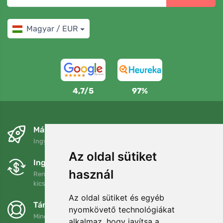
Magyar / EUR
4,7/5
97%
Másnapra és ingyenesen
Ingyenes szállítás a következő összeg felett: 80 EUR
Az oldal sütiket
Ingyenes csere és visszaküldés
használ
Rendelését 90 napon belül bármikor visszaküldheti vagy
kicserélheti.
Az oldal sütiket és egyéb
Támogatjuk a Trees.org-ot
nyomkövető technológiákat
Minden megrendelésért ültetünk egy fát! Bővebben
Rólunk
.
alkalmaz, hogy javítsa a