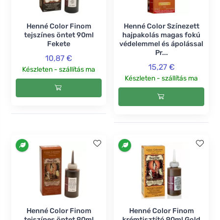
Henné Color Finom
Henné Color Színezett
tejszínes öntet 90ml
hajpakolás magas fokú
Fekete
védelemmel és ápolással
Pr...
10,87 €
15,27 €
Készleten - szállítás ma
Készleten - szállítás ma
Henné Color Finom
Henné Color Finom
tejszínes öntet 90ml
krémtisztító 90ml Gold