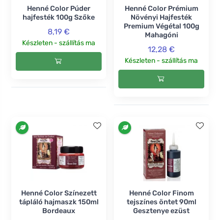
Henné Color Púder
Henné Color Prémium
hajfesték 100g Szőke
Növényi Hajfesték
Premium Végétal 100g
8,19 €
Mahagóni
Készleten - szállítás ma
12,28 €
Készleten - szállítás ma
Henné Color Színezett
Henné Color Finom
tápláló hajmaszk 150ml
tejszínes öntet 90ml
Bordeaux
Gesztenye ezüst