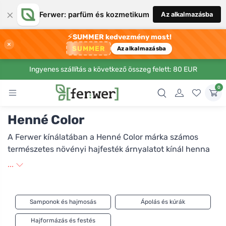
×
Ferwer: parfüm és kozmetikum
Az alkalmazásba
⚡
SUMMER kedvezmény most!
×
SUMMER
Az alkalmazásba
Ingyenes szállítás a következő összeg felett: 80 EUR
0
Henné Color
A Ferwer kínálatában a Henné Color márka számos
természetes növényi hajfesték árnyalatot kínál henna
alapon. A henna nemcsak színezi a hajat, hanem
...
táplálja, erősíti, egészségesebbé teszi, és fényt,
valamint volument ad neki. A haj hennafestésekor
pontosan követni kell a termék csomagolásán található
Samponok és hajmosás
Ápolás és kúrák
utasításokat. Ne feledje, hogy tartson megfelelő
távolságot az utolsó kémiai hajfestéstől! A Henné Color
Hajformázás és festés