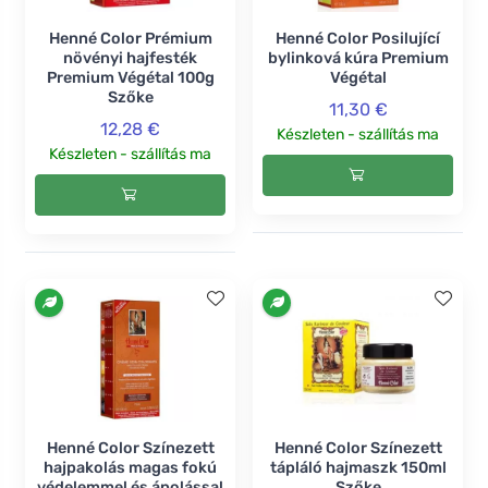
Henné Color Prémium
Henné Color Posilující
növényi hajfesték
bylinková kúra Premium
Premium Végétal 100g
Végétal
Szőke
11,30 €
12,28 €
Készleten - szállítás ma
Készleten - szállítás ma
Henné Color Színezett
Henné Color Színezett
hajpakolás magas fokú
tápláló hajmaszk 150ml
védelemmel és ápolással
Szőke