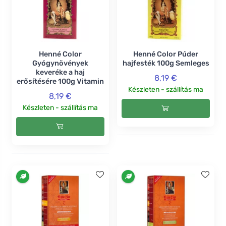
Henné Color
Henné Color Púder
Gyógynövények
hajfesték 100g Semleges
keveréke a haj
8,19 €
erősítésére 100g Vitamin
Készleten - szállítás ma
8,19 €
Készleten - szállítás ma