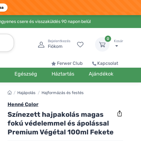
ba
Ingyenes csere és visszaküldés 90 napon belül
0
Bejelentkezés
Kosár
Fiókom
Ferwer Club
Kapcsolat
k
Egészség
Háztartás
Ajándékok
/
Hajápolás
/
Hajformázás és festés
Henné Color
Színezett hajpakolás magas
fokú védelemmel és ápolással
Premium Végétal 100ml Fekete