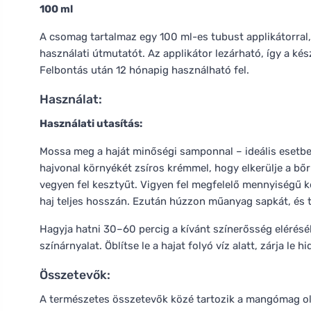
100 ml
A csomag tartalmaz egy 100 ml-es tubust applikátorral
használati útmutatót. Az applikátor lezárható, így a k
Felbontás után 12 hónapig használható fel.
Használat:
Használati utasítás:
Mossa meg a haját minőségi samponnal – ideális esetben
hajvonal környékét zsíros krémmel, hogy elkerülje a bőr
vegyen fel kesztyűt. Vigyen fel megfelelő mennyiségű ké
haj teljes hosszán. Ezután húzzon műanyag sapkát, és te
Hagyja hatni 30–60 percig a kívánt színerősség elérésé
színárnyalat. Öblítse le a hajat folyó víz alatt, zárja l
Összetevők:
A természetes összetevők közé tartozik a mangómag olaj,