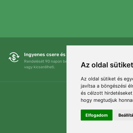
Ingyenes csere és visszaküldés
Rendelését 90 napon belül bármikor visszaküldheti
Az oldal sütike
vagy kicserélheti.
Az oldal sütiket és e
javítsa a böngészési é
és célzott hirdetéseket
hogy megtudjuk honnan
Elfogadom
Beállí