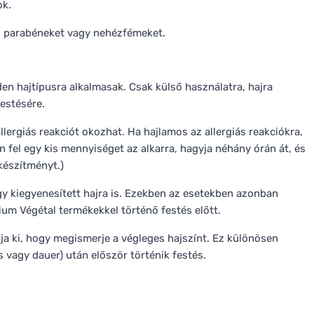
ok.
, parabéneket vagy nehézfémeket.
en hajtípusra alkalmasak. Csak külső használatra, hajra
estésére.
rgiás reakciót okozhat. Ha hajlamos az allergiás reakciókra,
en fel egy kis mennyiséget az alkarra, hagyja néhány órán át, és
készítményt.)
gy kiegyenesített hajra is. Ezekben az esetekben azonban
ium Végétal termékekkel történő festés előtt.
ja ki, hogy megismerje a végleges hajszínt. Ez különösen
s vagy dauer) után először történik festés.