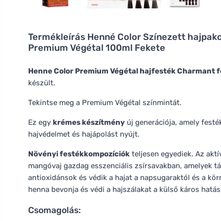
Termékleírás
Henné Color Színezett hajpak
Premium Végétal 100ml Fekete
Henne Color Premium Végétal hajfesték Charmant f
készült.
Tekintse meg a Premium Végétal színmintát.
Ez egy
krémes készítmény
új generációja, amely festé
hajvédelmet és hajápolást nyújt.
Növényi festékkompozíciók
teljesen egyediek. Az aktí
mangóvaj gazdag esszenciális zsírsavakban, amelyek táp
antioxidánsok és védik a hajat a napsugaraktól és a körn
henna bevonja és védi a hajszálakat a külső káros hatá
Csomagolás: