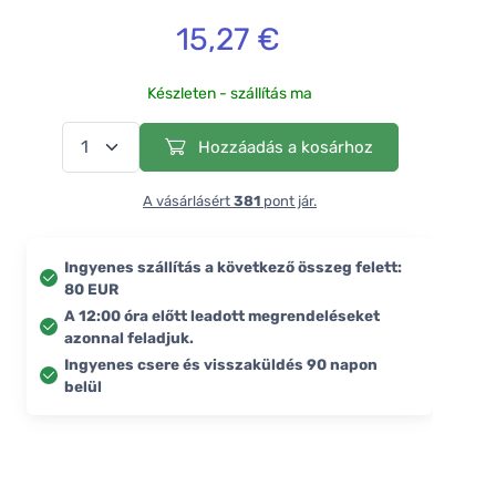
15,27 €
Készleten - szállítás ma
Hozzáadás a kosárhoz
A vásárlásért
381
pont jár.
Ingyenes szállítás a következő összeg felett:
80 EUR
A 12:00 óra előtt leadott megrendeléseket
azonnal feladjuk.
Ingyenes csere és visszaküldés 90 napon
belül