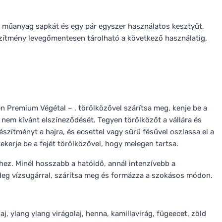
, műanyag sapkát és egy pár egyszer használatos kesztyűt,
észítmény levegőmentesen tárolható a következő használatig.
 Premium Végétal – , törölközővel szárítsa meg, kenje be a
 nem kívánt elszíneződését. Tegyen törölközőt a vállára és
szítményt a hajra, és ecsettel vagy sűrű fésűvel oszlassa el a
kerje be a fejét törölközővel, hogy melegen tartsa.
hez. Minél hosszabb a hatóidő, annál intenzívebb a
e hideg vízsugárral, szárítsa meg és formázza a szokásos módon.
 ylang ylang virágolaj, henna, kamillavirág, fügeecet, zöld