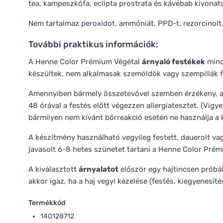
tea, kampeszkófa, eclipta prostrata és kávébab kivonat
Nem tartalmaz peroxidot, ammóniát, PPD-t, rezorcinolt
További praktikus információk:
A Henne Color Prémium Végétal
árnyaló festékek
mind
készültek, nem alkalmasak szemöldök vagy szempillák f
Amennyiben bármely összetevővel szemben érzékeny, alle
48 órával a festés előtt végezzen allergiatesztet. (Vigy
bármilyen nem kívánt bőrreakció esetén ne használja a 
A készítmény használható vegyileg festett, dauerolt va
javasolt 6-8 hetes szünetet tartani a Henne Color Prém
A kiválasztott
árnyalatot
először egy hajtincsen próbál
akkor igaz, ha a haj vegyi kezelése (festés, kiegyenesíté
Termékkód
140128712