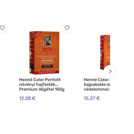
Henné Color Porított
Henné Color Színezett
növényi hajfesték
hajpakolás magas fokú
Premium Végétal 100g
védelemmel és ápolással
Fekete
Premium Végétal 100ml
12,28 €
15,27 €
Bordeaux