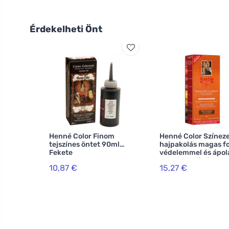
Érdekelheti Önt
Henné Color Finom
Henné Color Színeze
tejszínes öntet 90ml
hajpakolás magas f
Fekete
védelemmel és ápol
Premium Végétal 1
10,87 €
15,27 €
Brown