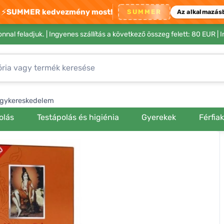
⚡
SUMMER kedvezmény most!
SUMMER
Az alkalmazás
nnal feladjuk. |
Ingyenes szállítás a következő összeg felett: 80 EUR
| 
gykereskedelem
olás
Testápolás és higiénia
Gyerekek
Férfia