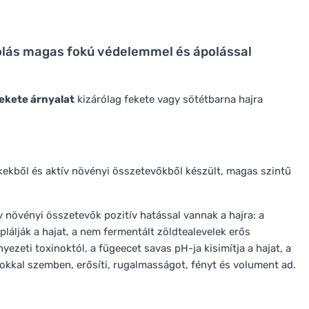
olás magas fokú védelemmel és ápolással
ekete árnyalat
kizárólag fekete vagy sötétbarna hajra
kekből és aktív növényi összetevőkből készült, magas szintű
v növényi összetevők pozitív hatással vannak a hajra: a
lálják a hajat, a nem fermentált zöldtealevelek erős
yezeti toxinoktól, a fügeecet savas pH-ja kisimítja a hajat, a
sokkal szemben, erősíti, rugalmasságot, fényt és volument ad.