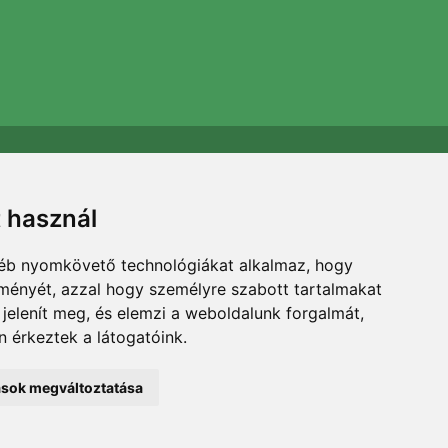
Támogatjuk a Trees.org-ot
Minden megrendelésért ültetünk egy fát! Bővebben
t használ
Rólunk
.
gyéb nyomkövető technológiákat alkalmaz, hogy
lményét, azzal hogy személyre szabott tartalmakat
 jelenít meg, és elemzi a weboldalunk forgalmát,
 érkeztek a látogatóink.
tások megváltoztatása