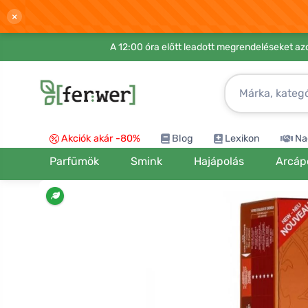
×
A 12:00 óra előtt leadott megrendeléseket azo
Akciók akár -80%
Blog
Lexikon
Na
Parfümök
Smink
Hajápolás
Arcáp