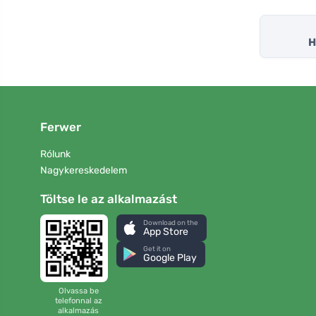
H
Ferwer
Rólunk
Nagykereskedelem
Töltse le az alkalmazást
Download on the
App Store
Get it on
Google Play
Olvassa be
telefonnal az
alkalmazás