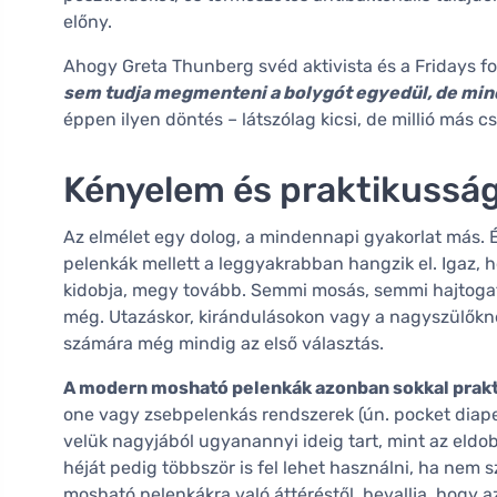
előny.
Ahogy Greta Thunberg svéd aktivista és a Fridays f
sem tudja megmenteni a bolygót egyedül, de min
éppen ilyen döntés – látszólag kicsi, de millió más 
Kényelem és praktikusság
Az elmélet egy dolog, a mindennapi gyakorlat más. 
pelenkák mellett a leggyakrabban hangzik el. Igaz, 
kidobja, megy tovább. Semmi mosás, semmi hajtogat
még. Utazáskor, kirándulásokon vagy a nagyszülőkné
számára még mindig az első választás.
A modern mosható pelenkák azonban sokkal prakt
one vagy zsebpelenkás rendszerek (ún. pocket diape
velük nagyjából ugyanannyi ideig tart, mint az eldo
héját pedig többször is fel lehet használni, ha nem 
mosható pelenkákra való áttéréstől, bevallja, hogy a