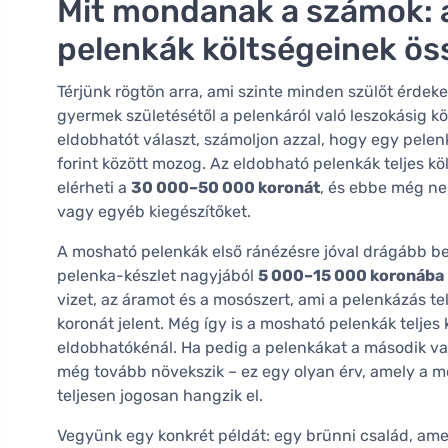
Mit mondanak a számok: 
pelenkák költségeinek ös
Térjünk rögtön arra, ami szinte minden szülőt érdek
gyermek születésétől a pelenkáról való leszokásig k
eldobhatót választ, számoljon azzal, hogy egy pele
forint között mozog. Az eldobható pelenkák teljes kö
elérheti a
30 000–50 000 koronát
, és ebbe még ne
vagy egyéb kiegészítőket.
A mosható pelenkák első ránézésre jóval drágább 
pelenka-készlet nagyjából
5 000–15 000 koronába
vizet, az áramot és a mosószert, ami a pelenkázás te
koronát jelent. Még így is a mosható pelenkák telj
eldobhatókénál. Ha pedig a pelenkákat a második va
még tovább növekszik – ez egy olyan érv, amely a m
teljesen jogosan hangzik el.
Vegyünk egy konkrét példát: egy brünni család, amely