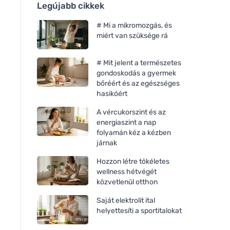
Legújabb cikkek
# Mi a mikromozgás, és
miért van szüksége rá
# Mit jelent a természetes
gondoskodás a gyermek
bőréért és az egészséges
hasikóért
A vércukorszint és az
energiaszint a nap
folyamán kéz a kézben
járnak
Hozzon létre tökéletes
wellness hétvégét
közvetlenül otthon
Saját elektrolit ital
helyettesíti a sportitalokat