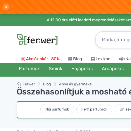
×
A 12:00 óra előtt leadott megrendeléseket azo
Akciók akár -80%
Blog
Lexikon
Na
Parfümök
Smink
Hajápolás
Arcápolás
Ferwer
Blog
Anya és gyermeke
Összehasonlítjuk a mosható 
Női parfümök
Férfi parfümök
Unise