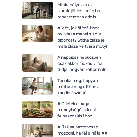
Mi akadályozza az
izomfejlődést, még ha
rendszeresen edz is
# Víte, jak štítná žláza
ovlivňuje menstruaci a
plodnost? Štítná žláza je
malá žláza ve tvaru motýl
A nappizás napközben
csak akkor működik, ha
tudja, hogyan kell csinálni
Tanulja meg, hogyan
mérheti meg otthon a
kondíciószintjét
# Ötletek a nagy
mennyiségű cukkini
felhasználásához
# Jak se beztonosan
mozogni, ha fáj a háta ##