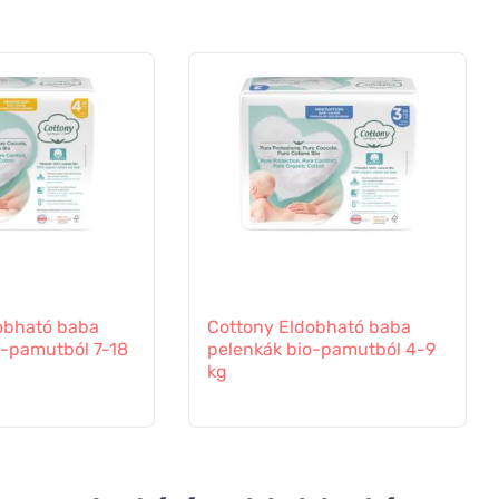
obható baba
Cottony Eldobható baba
o-pamutból 7-18
pelenkák bio-pamutból 4-9
kg