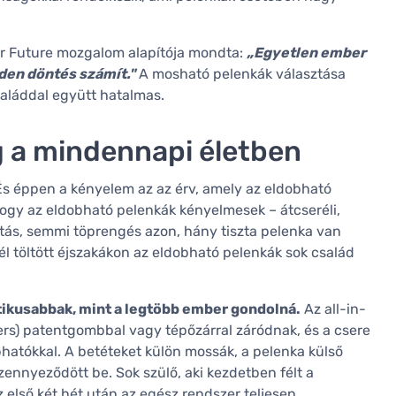
or Future mozgalom alapítója mondta:
„Egyetlen ember
den döntés számít."
A mosható pelenkák választása
családdal együtt hatalmas.
 a mindennapi életben
És éppen a kényelem az az érv, amely az eldobható
hogy az eldobható pelenkák kényelmesek – átcseréli,
ás, semmi töprengés azon, hány tiszta pelenka van
l töltött éjszakákon az eldobható pelenkák sok család
ikusabbak, mint a legtöbb ember gondolná.
Az all-in-
rs) patentgombbal vagy tépőzárral záródnak, és a csere
bhatókkal. A betéteket külön mossák, a pelenka külső
szennyeződött be. Sok szülő, aki kezdetben félt a
z első két hét után az egész rendszer teljesen