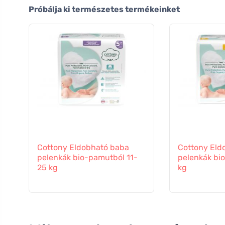
Próbálja ki természetes termékeinket
Cottony Eldobható baba
Cottony Eld
pelenkák bio-pamutból 11-
pelenkák bi
25 kg
kg