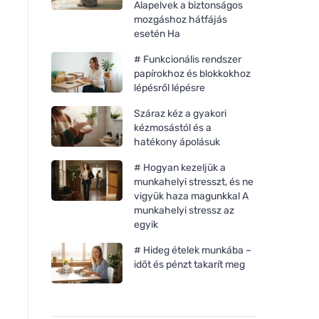
Alapelvek a biztonságos
mozgáshoz hátfájás
esetén Ha
# Funkcionális rendszer
papírokhoz és blokkokhoz
lépésről lépésre
Száraz kéz a gyakori
kézmosástól és a
hatékony ápolásuk
# Hogyan kezeljük a
munkahelyi stresszt, és ne
vigyük haza magunkkal A
Cottony Eldobható baba
Cottony Eldobható 
munkahelyi stressz az
pelenkák bio-pamutból 3-6
pelenkák bio-pamut
egyik
kg
kg
# Hideg ételek munkába –
időt és pénzt takarít meg