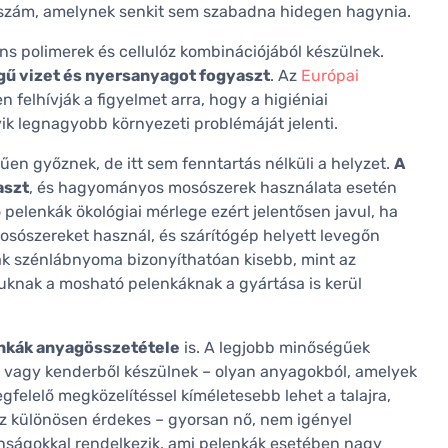
an szám, amelynek senkit sem szabadna hidegen hagynia.
 polimerek és cellulóz kombinációjából készülnek.
gű vizet és nyersanyagot fogyaszt
. Az
Európai
n felhívják a figyelmet arra, hogy a higiéniai
 legnagyobb környezeti problémáját jelenti.
n győznek, de itt sem fenntartás nélküli a helyzet.
A
aszt
, és hagyományos mosószerek használata esetén
 pelenkák ökológiai mérlege ezért jelentősen javul, ha
sószereket használ, és szárítógép helyett levegőn
kák szénlábnyoma bizonyíthatóan kisebb, mint az
uknak a mosható pelenkáknak a gyártása is kerül
nkák anyagösszetétele
is. A legjobb minőségűek
vagy kenderből készülnek – olyan anyagokból, amelyek
felelő megközelítéssel kíméletesebb lehet a talajra,
 különösen érdekes – gyorsan nő, nem igényel
donságokkal rendelkezik, ami pelenkák esetében nagy