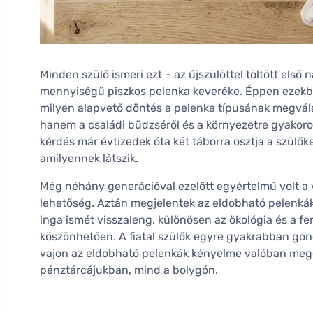
Minden szülő ismeri ezt – az újszülöttel töltött els
mennyiségű piszkos pelenka keveréke. Éppen ezekbe
milyen alapvető döntés a pelenka típusának megvál
hanem a családi büdzséről és a környezetre gyakorol
kérdés már évtizedek óta két táborra osztja a szülők
amilyennek látszik.
Még néhány generációval ezelőtt egyértelmű volt a 
lehetőség. Aztán megjelentek az eldobható pelenkák
inga ismét visszaleng, különösen az ökológia és a f
köszönhetően. A fiatal szülők egyre gyakrabban gondo
vajon az eldobható pelenkák kényelme valóban megéri
pénztárcájukban, mind a bolygón.