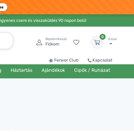
ba
Ingyenes csere és visszaküldés 90 napon belül
0
Bejelentkezés
Kosár
Fiókom
Ferwer Club
Kapcsolat
g
Háztartás
Ajándékok
Cipők / Ruházat