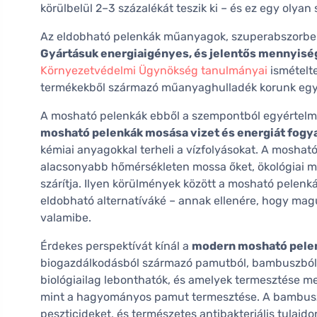
körülbelül 2–3 százalékát teszik ki – és ez egy oly
Az eldobható pelenkák műanyagok, szuperabszorbens
Gyártásuk energiaigényes, és jelentős mennyisé
Környezetvédelmi Ügynökség tanulmányai
ismételte
termékekből származó műanyaghulladék korunk egyik
A mosható pelenkák ebből a szempontból egyértelműe
mosható pelenkák mosása vizet és energiát fogy
kémiai anyagokkal terheli a vízfolyásokat. A mosható
alacsonyabb hőmérsékleten mossa őket, ökológiai mo
szárítja. Ilyen körülmények között a mosható pelen
eldobható alternatíváké – annak ellenére, hogy mag
valamibe.
Érdekes perspektívát kínál a
modern mosható pele
biogazdálkodásból származó pamutból, bambuszból 
biológiailag lebonthatók, és amelyek termesztése meg
mint a hagyományos pamut termesztése. A bambusz
peszticideket, és természetes antibakteriális tulaj