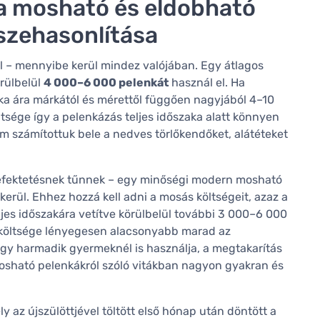
a mosható és eldobható
szehasonlítása
el – mennyibe kerül mindez valójában. Egy átlagos
örülbelül
4 000–6 000 pelenkát
használ el. Ha
nka ára márkától és mérettől függően nagyjából 4–10
ltsége így a pelenkázás teljes időszaka alatt könnyen
m számítottuk bele a nedves törlőkendőket, alátéteket
befektetésnek tűnnek – egy minőségi modern mosható
kerül. Ehhez hozzá kell adni a mosás költségeit, azaz a
ljes időszakára vetítve körülbelül további 3 000–6 000
es költsége lényegesen alacsonyabb marad az
gy harmadik gyermeknél is használja, a megtakarítás
osható pelenkákról szóló vitákban nagyon gyakran és
 az újszülöttjével töltött első hónap után döntött a