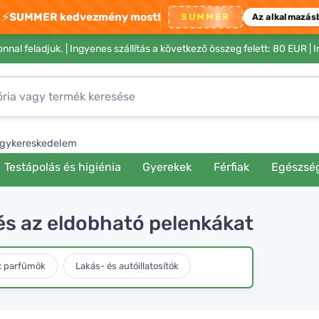
⚡
SUMMER kedvezmény most!
SUMMER
Az alkalmazás
nnal feladjuk. |
Ingyenes szállítás a következő összeg felett: 80 EUR
| 
gykereskedelem
Testápolás és higiénia
Gyerekek
Férfiak
Egészsé
és az eldobható pelenkákat
x parfümök
Lakás- és autóillatosítók