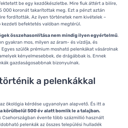
ktetett be egy kezdőkészletbe. Mire fiuk áttért a bilire,
 000 koronát takarítottak meg. Ezt a pénzt aztán
re fordították. Az ilyen történetek nem kivételek –
 kezdeti befektetés valóban megtérül.
ségek összehasonlítása nem mindig ilyen egyértelmű
.
en gyakran mos, milyen az áram- és vízdíja, és
t. Egyes szülők prémium mosható pelenkákat vásárolnak
 amelyek kényelmesebbek, de drágábbak is. Ennek
enkák gazdaságosabbnak bizonyulnak.
 történik a pelenkákkal
z ökológia kérdése ugyanolyan alapvető. És itt a
 körülbelül 500 év alatt bomlik le a talajban.
k Csehországban évente több százmillió használt
eldobható pelenkák az összes települési hulladék