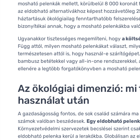
mosható pelenkák mellett, körülbelül 8 000 koronát fe
az eldobható alternatívákhoz képest hozzávetőleg 25
háztartásuk ökológiailag fenntarthatóbb felszerelésé
bizonyítékai annak, hogy a mosható pelenkákba való
Ugyanakkor tisztességes megemlíteni, hogy
a költ
Függ attól, milyen mosható pelenkákat választ, mily
természetesen attól is, hogy használ-e szárítógépe
bambusz betétekkel vagy all-in-one rendszerekkel,
ellenére a legtöbb forgatókönyvben a mosható pel
Az ökológiai dimenzió: mi
használat után
A gazdaságosság fontos, de sok család számára ma a
számok valóban beszédesek.
Egy eldobható pelenka
Környezetvédelmi szervezetek becslései szerint csa
eldobható pelenka kerül a lerakókba. Globálisan az 