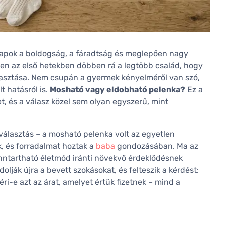
ő napok a boldogság, a fáradtság és meglepően nagy
n az első hetekben döbben rá a legtöbb család, hogy
asztása. Nem csupán a gyermek kényelméről van szó,
t hatásról is.
Mosható vagy eldobható pelenka?
Ez a
et, és a válasz közel sem olyan egyszerű, mint
választás – a mosható pelenka volt az egyetlen
, és forradalmat hoztak a
baba
gondozásában. Ma az
enntartható életmód iránti növekvő érdeklődésnek
lják újra a bevett szokásokat, és felteszik a kérdést:
-e azt az árat, amelyet értük fizetnek – mind a