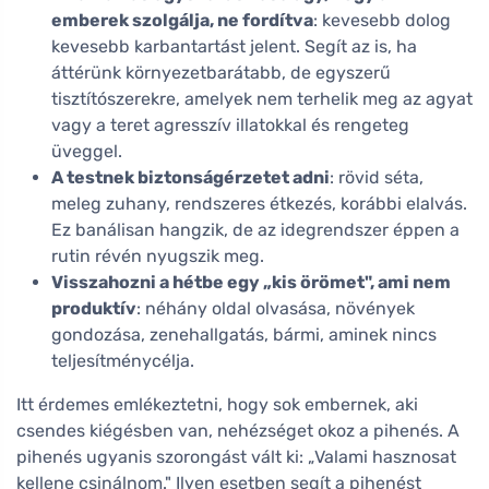
emberek szolgálja, ne fordítva
: kevesebb dolog
kevesebb karbantartást jelent. Segít az is, ha
áttérünk környezetbarátabb, de egyszerű
tisztítószerekre, amelyek nem terhelik meg az agyat
vagy a teret agresszív illatokkal és rengeteg
üveggel.
A testnek biztonságérzetet adni
: rövid séta,
meleg zuhany, rendszeres étkezés, korábbi elalvás.
Ez banálisan hangzik, de az idegrendszer éppen a
rutin révén nyugszik meg.
Visszahozni a hétbe egy „kis örömet", ami nem
produktív
: néhány oldal olvasása, növények
gondozása, zenehallgatás, bármi, aminek nincs
teljesítménycélja.
Itt érdemes emlékeztetni, hogy sok embernek, aki
csendes kiégésben van, nehézséget okoz a pihenés. A
pihenés ugyanis szorongást vált ki: „Valami hasznosat
kellene csinálnom." Ilyen esetben segít a pihenést