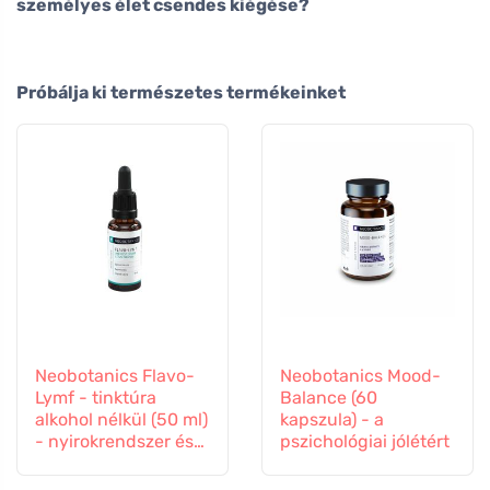
személyes élet csendes kiégése?
Próbálja ki természetes termékeinket
Neobotanics Flavo-
Neobotanics Mood-
Lymf - tinktúra
Balance (60
alkohol nélkül (50 ml)
kapszula) - a
- nyirokrendszer és
pszichológiai jólétért
érrendszer