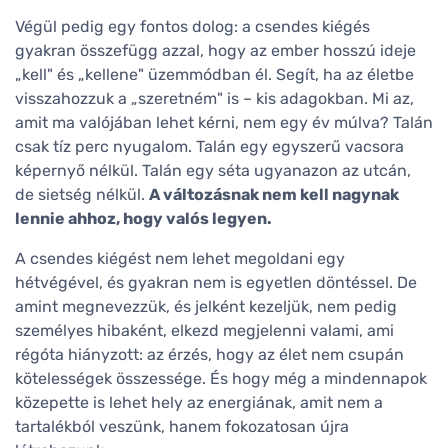
Végül pedig egy fontos dolog: a csendes kiégés
gyakran összefügg azzal, hogy az ember hosszú ideje
„kell" és „kellene" üzemmódban él. Segít, ha az életbe
visszahozzuk a „szeretném" is – kis adagokban. Mi az,
amit ma valójában lehet kérni, nem egy év múlva? Talán
csak tíz perc nyugalom. Talán egy egyszerű vacsora
képernyő nélkül. Talán egy séta ugyanazon az utcán,
de sietség nélkül.
A változásnak nem kell nagynak
lennie ahhoz, hogy valós legyen.
A csendes kiégést nem lehet megoldani egy
hétvégével, és gyakran nem is egyetlen döntéssel. De
amint megnevezzük, és jelként kezeljük, nem pedig
személyes hibaként, elkezd megjelenni valami, ami
régóta hiányzott: az érzés, hogy az élet nem csupán
kötelességek összessége. És hogy még a mindennapok
közepette is lehet hely az energiának, amit nem a
tartalékból veszünk, hanem fokozatosan újra