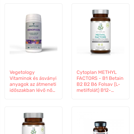
Vegetology
Cytoplan METHYL
Vitaminok és ásványi
FACTORS - B1 Betain
anyagok az átmeneti
B2 B2 B6 Folsav (L-
időszakban lévő nők
metilfolát) B12-
számára, 60
vitamin és cink, 60
kapszula
kapszula