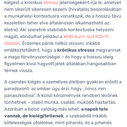
kiégést a krónikus
stressz
jelenségeként írja le, amelyet
nem sikerült sikeresen kezelni (hivatalos besorolásában
a munkahelyi kontextusra vonatkozik, de a hosszú távú
kezeletlen teher elve általánosan alkalmazható az
életre). Aki szeretné stabilabb kontextusba helyezni
magát, elindulhat például a
WHO burn-out ICD-11
oldalán
. Érdemes pánik nélkül olvasni, inkább
emlékeztetőként, hogy a
krónikus stressz
megvannak
a maga törvényszerűségei – és hogy a hosszú ideig
figyelmen kívül hagyott jelek általában hangosabban
térnek vissza.
A csendes kiégés a személyes életben gyakran erősíti a
paradoxont: az ember úgy érzi, hogy „nincs min
panaszkodnia". A külső körülmények rendben lévőnek
tűnhetnek – stabil munka, család, működő háztartás.
Azonban a belső valóság más lehet:
a napok tele
vannak, de kielégítetlenek
, a szabadidő inkább
kötelességek utolérése, mint pihenés, és a pihenés