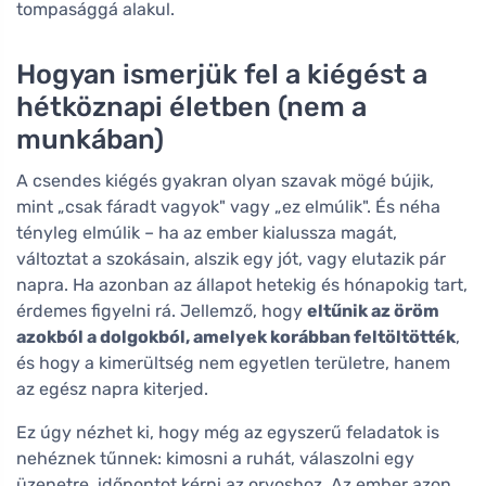
tompasággá alakul.
Hogyan ismerjük fel a kiégést a
hétköznapi életben (nem a
munkában)
A csendes kiégés gyakran olyan szavak mögé bújik,
mint „csak fáradt vagyok" vagy „ez elmúlik". És néha
tényleg elmúlik – ha az ember kialussza magát,
változtat a szokásain, alszik egy jót, vagy elutazik pár
napra. Ha azonban az állapot hetekig és hónapokig tart,
érdemes figyelni rá. Jellemző, hogy
eltűnik az öröm
azokból a dolgokból, amelyek korábban feltöltötték
,
és hogy a kimerültség nem egyetlen területre, hanem
az egész napra kiterjed.
Ez úgy nézhet ki, hogy még az egyszerű feladatok is
nehéznek tűnnek: kimosni a ruhát, válaszolni egy
üzenetre, időpontot kérni az orvoshoz. Az ember azon