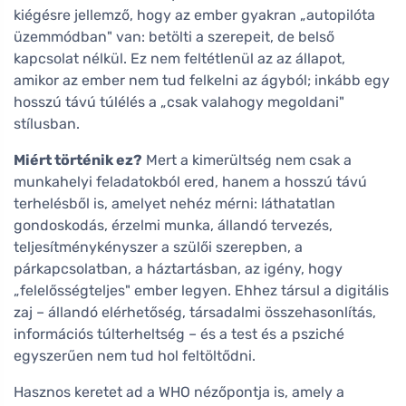
kiégésre jellemző, hogy az ember gyakran „autopilóta
üzemmódban" van: betölti a szerepeit, de belső
kapcsolat nélkül. Ez nem feltétlenül az az állapot,
amikor az ember nem tud felkelni az ágyból; inkább egy
hosszú távú túlélés a „csak valahogy megoldani"
stílusban.
Miért történik ez?
Mert a kimerültség nem csak a
munkahelyi feladatokból ered, hanem a hosszú távú
terhelésből is, amelyet nehéz mérni: láthatatlan
gondoskodás, érzelmi munka, állandó tervezés,
teljesítménykényszer a szülői szerepben, a
párkapcsolatban, a háztartásban, az igény, hogy
„felelősségteljes" ember legyen. Ehhez társul a digitális
zaj – állandó elérhetőség, társadalmi összehasonlítás,
információs túlterheltség – és a test és a psziché
egyszerűen nem tud hol feltöltődni.
Hasznos keretet ad a WHO nézőpontja is, amely a