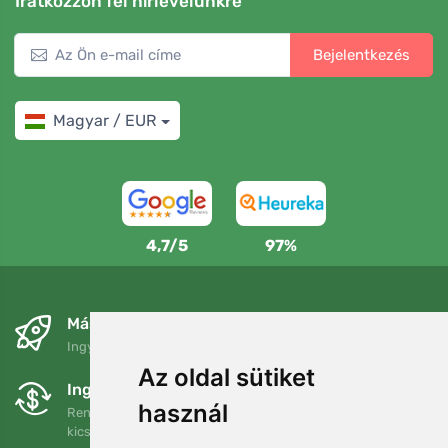
Iratkozzon fel hírlevelünkre
Bejelentkezés
Magyar / EUR
4,7/5
97%
Másnapra és ingyenesen
Ingyenes szállítás a következő összeg felett: 80 EUR
Az oldal sütiket
Ingyenes csere és visszaküldés
használ
Rendelését 90 napon belül bármikor visszaküldheti vagy
kicserélheti.