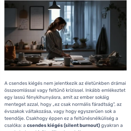
A csendes kiégés nem jelentkezik az életünkben drámai
összeomlással vagy feltűnő krízissel. Inkább emlékeztet
egy lassú fénykihunyásra, amit az ember sokáig
menteget azzal, hogy „ez csak normális fáradtság", az
évszakok váltakozása, vagy hogy egyszerűen sok a
teendője. Csakhogy éppen ez a feltűnésnélküliség a
csalóka: a
csendes kiégés (silent burnout)
gyakran a