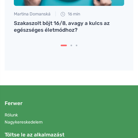
Martina Domanská
16 min
Petr N
den
Szakaszolt böjt 16/8, avagy a kulcs az
Miért
egészséges életmódhoz?
hogya
Ferwer
Rólunk
Nagykereskedelem
Töltse le az alkalmazást