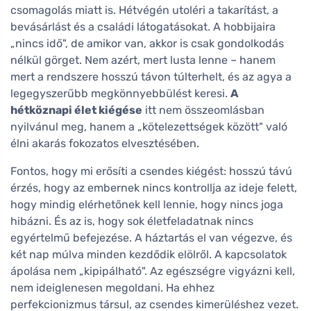
csomagolás miatt is. Hétvégén utoléri a takarítást, a
bevásárlást és a családi látogatásokat. A hobbijaira
„nincs idő", de amikor van, akkor is csak gondolkodás
nélkül görget. Nem azért, mert lusta lenne – hanem
mert a rendszere hosszú távon túlterhelt, és az agya a
legegyszerűbb megkönnyebbülést keresi.
A
hétköznapi élet kiégése
itt nem összeomlásban
nyilvánul meg, hanem a „kötelezettségek között" való
élni akarás fokozatos elvesztésében.
Fontos, hogy mi erősíti a csendes kiégést: hosszú távú
érzés, hogy az embernek nincs kontrollja az ideje felett,
hogy mindig elérhetőnek kell lennie, hogy nincs joga
hibázni. És az is, hogy sok életfeladatnak nincs
egyértelmű befejezése. A háztartás el van végezve, és
két nap múlva minden kezdődik elölről. A kapcsolatok
ápolása nem „kipipálható". Az egészségre vigyázni kell,
nem ideiglenesen megoldani. Ha ehhez
perfekcionizmus társul, az csendes kimerüléshez vezet.