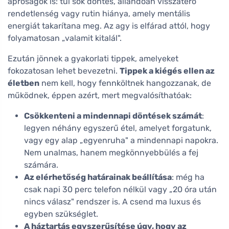
apróságok is: túl sok döntés, állandóan visszatérő
rendetlenség vagy rutin hiánya, amely mentális
energiát takarítana meg. Az agy is elfárad attól, hogy
folyamatosan „valamit kitalál".
Ezután jönnek a gyakorlati tippek, amelyeket
fokozatosan lehet bevezetni.
Tippek a kiégés ellen az
életben
nem kell, hogy fennköltnek hangozzanak, de
működnek, éppen azért, mert megvalósíthatóak:
Csökkenteni a mindennapi döntések számát
:
legyen néhány egyszerű étel, amelyet forgatunk,
vagy egy alap „egyenruha" a mindennapi napokra.
Nem unalmas, hanem megkönnyebbülés a fej
számára.
Az elérhetőség határainak beállítása
: még ha
csak napi 30 perc telefon nélkül vagy „20 óra után
nincs válasz" rendszer is. A csend ma luxus és
egyben szükséglet.
A háztartás egyszerűsítése úgy, hogy az