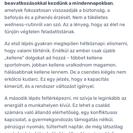
beavatkozásokkal kezdünk a mindennapokban
,
amelyek fokozatosan visszaadják a biztonság, a
befolyás és a pihenés érzését. Nem a tökéletes
wellness-rutinról van szó. Az a lényeg, hogy az élet ne
tűnjön végtelen feladatlistának.
Az első lépés gyakran meglepően hétköznapi: elismerni,
hogy valami történik. Enélkül az ember csak újabb
„kellene" dolgokat ad hozzá – többet kellene
sportolnom, jobban kellene uralkodnom magamon,
hálásabbnak kellene lennem. De a csendes kiégés nem
erkölcsi kudarc. Ez egy jelzés, hogy a kapacitás
kimerült, és a rendszer változást igényel.
A második lépés feltérképezni, mi szívja le leginkább az
energiát a munkahelyen kívül. Ez lehet a család
számára való állandó elérhetőség, egy konfliktusos
kapcsolat, a gyermekgondozás támogatás nélkül,
pénzügyi nyomás, túlterhelt naptár, de még látszólag