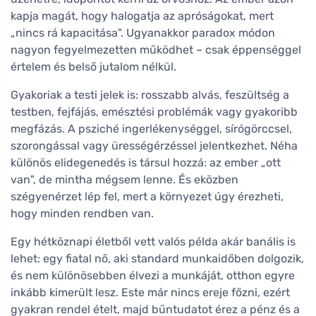
kapja magát, hogy halogatja az apróságokat, mert
„nincs rá kapacitása". Ugyanakkor paradox módon
nagyon fegyelmezetten működhet – csak éppenséggel
értelem és belső jutalom nélkül.
Gyakoriak a testi jelek is: rosszabb alvás, feszültség a
testben, fejfájás, emésztési problémák vagy gyakoribb
megfázás. A psziché ingerlékenységgel, sírógörccsel,
szorongással vagy ürességérzéssel jelentkezhet. Néha
különös elidegenedés is társul hozzá: az ember „ott
van", de mintha mégsem lenne. És eközben
szégyenérzet lép fel, mert a környezet úgy érezheti,
hogy minden rendben van.
Egy hétköznapi életből vett valós példa akár banális is
lehet: egy fiatal nő, aki standard munkaidőben dolgozik,
és nem különösebben élvezi a munkáját, otthon egyre
inkább kimerült lesz. Este már nincs ereje főzni, ezért
gyakran rendel ételt, majd bűntudatot érez a pénz és a