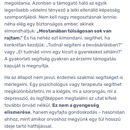
megoldania. Azonban a támogató háló az egyik
legerősebb védelmi tényező a lelki ellenálló képesség
szempontjából. Nem kell nagy megosztásnak lennie;
néha elég egy biztonságos ember, akinek
elmondhatjuk:
„Mostanában túlságosan sok van
rajtam."
És ha nehéz ezt kimondani, segíthet, ha
konkrétan kezdjük: „Tudnál segíteni a bevásárlásban?"
vagy „El tudnád vinni egy kicsit a gyerekeket sétálni?"
A gyakorlati segítség gyakran az érzelmi támogatás
kapuját is megnyitja.
Ha az állapot nem javul, érdemes szakmai segítséget is
mérlegelni. Egy pszichológus vagy terapeuta segíthet
megkülönböztetni, mi a kiégés, mi a szorongás, mi a
depresszió, és legfőképpen megtalálni az utat kifelé
további önvád nélkül.
Ez nem a gyengeség
elismerése
, hanem egyfajta gondoskodás – hasonlóan
ahhoz, mint amikor orvoshoz megyünk egy túl hosszú
ideje tartó hátfájással.