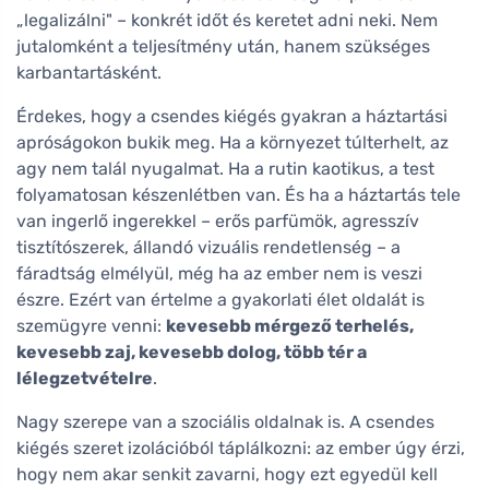
„legalizálni" – konkrét időt és keretet adni neki. Nem
jutalomként a teljesítmény után, hanem szükséges
karbantartásként.
Érdekes, hogy a csendes kiégés gyakran a háztartási
apróságokon bukik meg. Ha a környezet túlterhelt, az
agy nem talál nyugalmat. Ha a rutin kaotikus, a test
folyamatosan készenlétben van. És ha a háztartás tele
van ingerlő ingerekkel – erős parfümök, agresszív
tisztítószerek, állandó vizuális rendetlenség – a
fáradtság elmélyül, még ha az ember nem is veszi
észre. Ezért van értelme a gyakorlati élet oldalát is
szemügyre venni:
kevesebb mérgező terhelés,
kevesebb zaj, kevesebb dolog, több tér a
lélegzetvételre
.
Nagy szerepe van a szociális oldalnak is. A csendes
kiégés szeret izolációból táplálkozni: az ember úgy érzi,
hogy nem akar senkit zavarni, hogy ezt egyedül kell