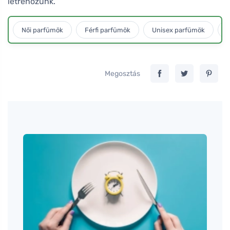
létrehozunk.
Női parfümök
Férfi parfümök
Unisex parfümök
L
Megosztás