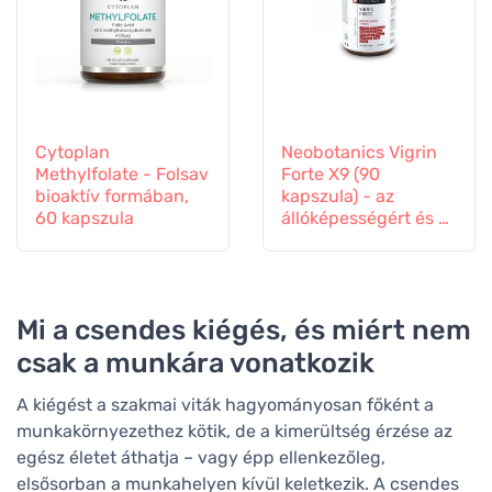
Cytoplan
Neobotanics Vigrin
Methylfolate - Folsav
Forte X9 (90
bioaktív formában,
kapszula) - az
60 kapszula
állóképességért és a
vitalitásért
Mi a csendes kiégés, és miért nem
csak a munkára vonatkozik
A kiégést a szakmai viták hagyományosan főként a
munkakörnyezethez kötik, de a kimerültség érzése az
egész életet áthatja – vagy épp ellenkezőleg,
elsősorban a munkahelyen kívül keletkezik. A csendes