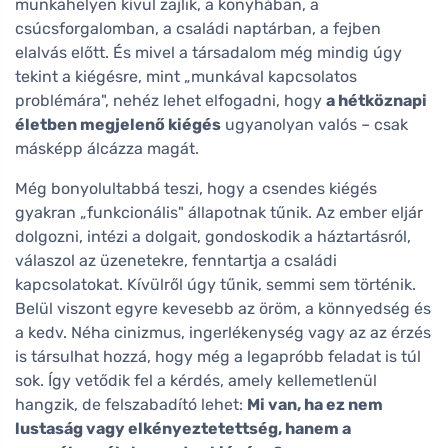
munkahelyen kívül zajlik, a konyhában, a
csúcsforgalomban, a családi naptárban, a fejben
elalvás előtt. És mivel a társadalom még mindig úgy
tekint a kiégésre, mint „munkával kapcsolatos
problémára", nehéz lehet elfogadni, hogy
a hétköznapi
életben megjelenő kiégés
ugyanolyan valós – csak
másképp álcázza magát.
Még bonyolultabbá teszi, hogy a csendes kiégés
gyakran „funkcionális" állapotnak tűnik. Az ember eljár
dolgozni, intézi a dolgait, gondoskodik a háztartásról,
válaszol az üzenetekre, fenntartja a családi
kapcsolatokat. Kívülről úgy tűnik, semmi sem történik.
Belül viszont egyre kevesebb az öröm, a könnyedség és
a kedv. Néha cinizmus, ingerlékenység vagy az az érzés
is társulhat hozzá, hogy még a legapróbb feladat is túl
sok. Így vetődik fel a kérdés, amely kellemetlenül
hangzik, de felszabadító lehet:
Mi van, ha ez nem
lustaság vagy elkényeztetettség, hanem a