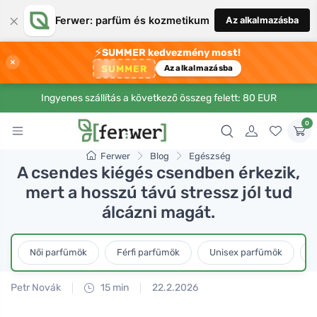
×
Ferwer: parfüm és kozmetikum
Az alkalmazásba
⚡
SUMMER kedvezmény most!
×
SUMMER
Az alkalmazásba
Ingyenes szállítás a következő összeg felett: 80 EUR
0
Ferwer
Blog
Egészség
A csendes kiégés csendben érkezik,
mert a hosszú távú stressz jól tud
álcázni magát.
Női parfümök
Férfi parfümök
Unisex parfümök
L
Petr Novák
15 min
22.2.2026