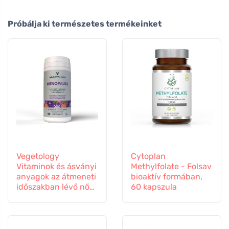
Próbálja ki természetes termékeinket
Vegetology
Cytoplan
Vitaminok és ásványi
Methylfolate - Folsav
anyagok az átmeneti
bioaktív formában,
időszakban lévő nők
60 kapszula
számára, 60
kapszula