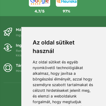
4,7/5
97%
Másnapra és ingyenesen
Ingyenes szállítás a következő összeg felett: 80 EUR
Az oldal sütiket
Ingyenes csere és visszaküldés
használ
Rendelését 90 napon belül bármikor visszaküldheti vagy
kicserélheti.
Az oldal sütiket és egyéb
Támogatjuk a Trees.org-ot
nyomkövető technológiákat
Minden megrendelésért ültetünk egy fát! Bővebben
Rólunk
.
alkalmaz, hogy javítsa a
böngészési élményét, azzal hogy
személyre szabott tartalmakat és
célzott hirdetéseket jelenít meg,
és elemzi a weboldalunk
forgalmát, hogy megtudjuk