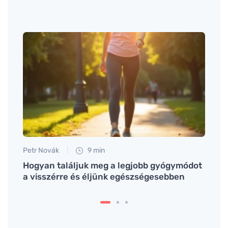
Petr Novák
9 min
Martin
i
Hogyan találjuk meg a legjobb gyógymódot
Kemén
a visszérre és éljünk egészségesebben
hátt