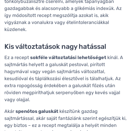
tönkölybúzalisztre cserélni, amelyek tápanyagban
gazdagabbak és alacsonyabb a glikémiás indexük. Az
így módosított recept megszólítja azokat is, akik
vigyáznak a vonalukra vagy ételintoleranciákkal
küzdenek.
Kis változtatások nagy hatással
Ez a recept
sokféle változtatási lehetőséget
kínál. A
sajtmártás helyett a galuskát pestoval, pirított
hagymával vagy vegán sajtmártás változattal,
kesudióval és táplálkozási élesztővel is tálalhatjuk. Az
extra ropogósság érdekében a galuskát főzés után
röviden megpiríthatjuk serpenyőben egy kevés vajjal
vagy olajjal.
Akár
spenótos galuskát
készítünk gazdag
sajtmártással, akár saját fantáziánk szerint egészítjük ki,
egy biztos – ez a recept megtalálja a helyét minden