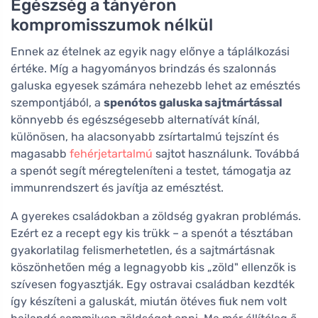
Egészség a tányéron
kompromisszumok nélkül
Ennek az ételnek az egyik nagy előnye a táplálkozási
értéke. Míg a hagyományos brindzás és szalonnás
galuska egyesek számára nehezebb lehet az emésztés
szempontjából, a
spenótos galuska sajtmártással
könnyebb és egészségesebb alternatívát kínál,
különösen, ha alacsonyabb zsírtartalmú tejszínt és
magasabb
fehérjetartalmú
sajtot használunk. Továbbá
a spenót segít méregteleníteni a testet, támogatja az
immunrendszert és javítja az emésztést.
A gyerekes családokban a zöldség gyakran problémás.
Ezért ez a recept egy kis trükk – a spenót a tésztában
gyakorlatilag felismerhetetlen, és a sajtmártásnak
köszönhetően még a legnagyobb kis „zöld" ellenzők is
szívesen fogyasztják. Egy ostravai családban kezdték
így készíteni a galuskát, miután ötéves fiuk nem volt