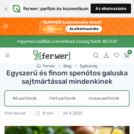
×
Ferwer: parfüm és kozmetikum
Az alkalmazásba
⚡
SUMMER kedvezmény most!
×
SUMMER
Az alkalmazásba
Ingyenes szállítás a következő összeg felett: 80 EUR
0
Ferwer
Blog
Egészség
Egyszerű és finom spenótos galuska
sajtmártással mindenkinek
Női parfümök
Férfi parfümök
Unisex parfümök
L
Petr Novák
8 min
26.4.2025