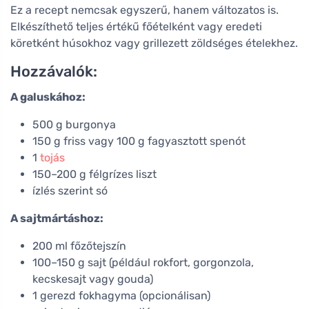
Ez a recept nemcsak egyszerű, hanem változatos is.
Elkészíthető teljes értékű főételként vagy eredeti
köretként húsokhoz vagy grillezett zöldséges ételekhez.
Hozzávalók:
A galuskához:
500 g burgonya
150 g friss vagy 100 g fagyasztott spenót
1
tojás
150–200 g félgrízes liszt
ízlés szerint só
A sajtmártáshoz:
200 ml főzőtejszín
100–150 g sajt (például rokfort, gorgonzola,
kecskesajt vagy gouda)
1 gerezd fokhagyma (opcionálisan)