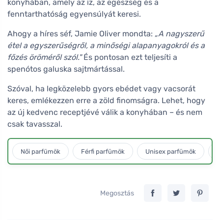
konyhában, amely az íz, az egészség és a
fenntarthatóság egyensúlyát keresi.
Ahogy a híres séf, Jamie Oliver mondta:
„A nagyszerű
étel a egyszerűségről, a minőségi alapanyagokról és a
főzés öröméről szól."
És pontosan ezt teljesíti a
spenótos galuska sajtmártással.
Szóval, ha legközelebb gyors ebédet vagy vacsorát
keres, emlékezzen erre a zöld finomságra. Lehet, hogy
az új kedvenc receptjévé válik a konyhában – és nem
csak tavasszal.
Női parfümök
Férfi parfümök
Unisex parfümök
L
Megosztás