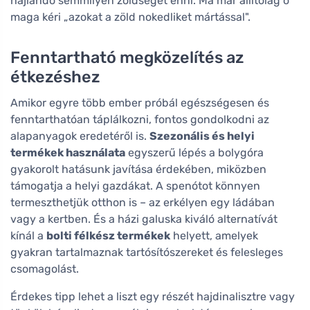
hajlandó semmilyen zöldséget enni. Ma már állítólag ő
maga kéri „azokat a zöld nokedliket mártással".
Fenntartható megközelítés az
étkezéshez
Amikor egyre több ember próbál egészségesen és
fenntarthatóan táplálkozni, fontos gondolkodni az
alapanyagok eredetéről is.
Szezonális és helyi
termékek használata
egyszerű lépés a bolygóra
gyakorolt hatásunk javítása érdekében, miközben
támogatja a helyi gazdákat. A spenótot könnyen
termeszthetjük otthon is – az erkélyen egy ládában
vagy a kertben. És a házi galuska kiváló alternatívát
kínál a
bolti félkész termékek
helyett, amelyek
gyakran tartalmaznak tartósítószereket és felesleges
csomagolást.
Érdekes tipp lehet a liszt egy részét hajdinalisztre vagy