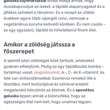
galuska sajtmártással
kiváló módja annak, hogy
összekapcsoljuk az ízeket, a tápláló alapanyagokat és a
játékos színeket a tányéron. Ez a recept az utóbbi
években egyre több rajongót vonz, nemcsak a
vegetáriánus konyha kedvelői körében. És nem csoda –
ez egy egyszerű, tápláló és hihetetlenül finom étel.
Amikor a zöldség játssza a
főszerepet
A spenót azon zöldségek közé tartozik, amelyeket
gyakran elfelejtünk. Pedig ez egy táplálkozási bomba –
tartalmaz vasat,
magnéziumot
, A-, C- és K-vitamint, és
tele van antioxidánsokkal. Ezenkívül remekül illik a
tésztába, mert textúrájával és színével eredeti
megjelenést kölcsönöz az ételnek. És a
spenótos
galuska
éppen annak a bizonyítéka, hogy az
egészséges étel nem kell, hogy unalmas legyen.