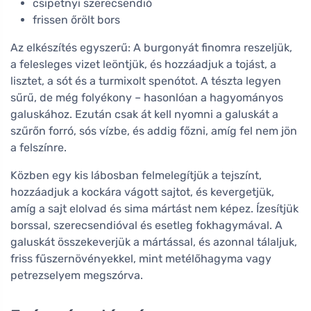
csipetnyi szerecsendió
frissen őrölt bors
Az elkészítés egyszerű: A burgonyát finomra reszeljük,
a felesleges vizet leöntjük, és hozzáadjuk a tojást, a
lisztet, a sót és a turmixolt spenótot. A tészta legyen
sűrű, de még folyékony – hasonlóan a hagyományos
galuskához. Ezután csak át kell nyomni a galuskát a
szűrőn forró, sós vízbe, és addig főzni, amíg fel nem jön
a felszínre.
Közben egy kis lábosban felmelegítjük a tejszínt,
hozzáadjuk a kockára vágott sajtot, és kevergetjük,
amíg a sajt elolvad és sima mártást nem képez. Ízesítjük
borssal, szerecsendióval és esetleg fokhagymával. A
galuskát összekeverjük a mártással, és azonnal tálaljuk,
friss fűszernövényekkel, mint metélőhagyma vagy
petrezselyem megszórva.