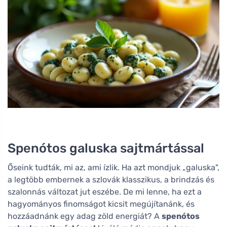
Spenótos galuska sajtmártással
Őseink tudták, mi az, ami ízlik. Ha azt mondjuk „galuska",
a legtöbb embernek a szlovák klasszikus, a brindzás és
szalonnás változat jut eszébe. De mi lenne, ha ezt a
hagyományos finomságot kicsit megújítanánk, és
hozzáadnánk egy adag zöld energiát? A
spenótos