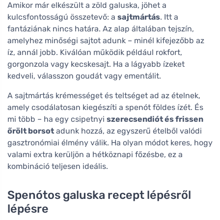
Amikor már elkészült a zöld galuska, jöhet a
kulcsfontosságú összetevő: a
sajtmártás
. Itt a
fantáziának nincs határa. Az alap általában tejszín,
amelyhez minőségi sajtot adunk – minél kifejezőbb az
íz, annál jobb. Kiválóan működik például rokfort,
gorgonzola vagy kecskesajt. Ha a lágyabb ízeket
kedveli, válasszon goudát vagy ementálit.
A sajtmártás krémességet és teltséget ad az ételnek,
amely csodálatosan kiegészíti a spenót földes ízét. És
mi több – ha egy csipetnyi
szerecsendiót és frissen
őrölt borsot
adunk hozzá, az egyszerű ételből valódi
gasztronómiai élmény válik. Ha olyan módot keres, hogy
valami extra kerüljön a hétköznapi főzésbe, ez a
kombináció teljesen ideális.
Spenótos galuska recept lépésről
lépésre