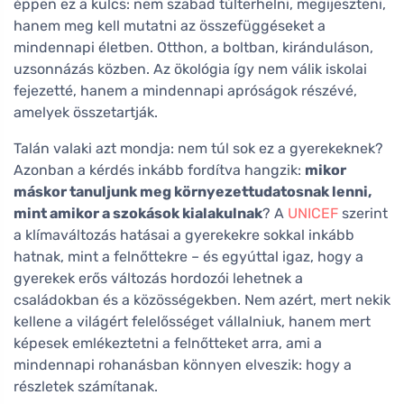
éppen ez a kulcs: nem szabad túlterhelni, megijeszteni,
hanem meg kell mutatni az összefüggéseket a
mindennapi életben. Otthon, a boltban, kiránduláson,
uzsonnázás közben. Az ökológia így nem válik iskolai
fejezetté, hanem a mindennapi apróságok részévé,
amelyek összetartják.
Talán valaki azt mondja: nem túl sok ez a gyerekeknek?
Azonban a kérdés inkább fordítva hangzik:
mikor
máskor tanuljunk meg környezettudatosnak lenni,
mint amikor a szokások kialakulnak
? A
UNICEF
szerint
a klímaváltozás hatásai a gyerekekre sokkal inkább
hatnak, mint a felnőttekre – és egyúttal igaz, hogy a
gyerekek erős változás hordozói lehetnek a
családokban és a közösségekben. Nem azért, mert nekik
kellene a világért felelősséget vállalniuk, hanem mert
képesek emlékeztetni a felnőtteket arra, ami a
mindennapi rohanásban könnyen elveszik: hogy a
részletek számítanak.