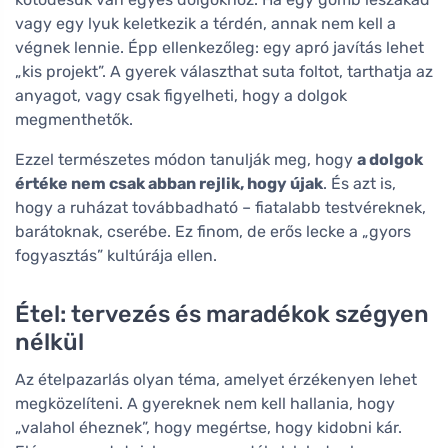
vagy egy lyuk keletkezik a térdén, annak nem kell a
végnek lennie. Épp ellenkezőleg: egy apró javítás lehet
„kis projekt”. A gyerek választhat suta foltot, tarthatja az
anyagot, vagy csak figyelheti, hogy a dolgok
megmenthetők.
Ezzel természetes módon tanulják meg, hogy
a dolgok
értéke nem csak abban rejlik, hogy újak
. És azt is,
hogy a ruházat továbbadható – fiatalabb testvéreknek,
barátoknak, cserébe. Ez finom, de erős lecke a „gyors
fogyasztás” kultúrája ellen.
Étel: tervezés és maradékok szégyen
nélkül
Az ételpazarlás olyan téma, amelyet érzékenyen lehet
megközelíteni. A gyereknek nem kell hallania, hogy
„valahol éheznek”, hogy megértse, hogy kidobni kár.