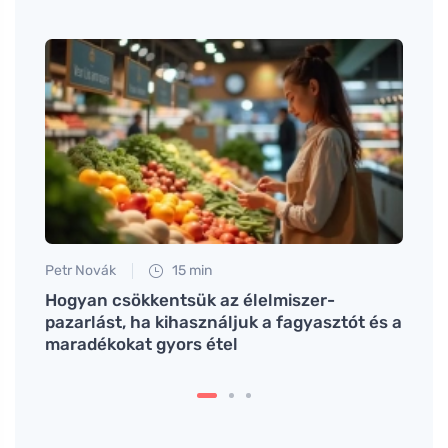
Tomáš
Csökk
takar
Petr Novák
15 min
e: a
Hogyan csökkentsük az élelmiszer-
pazarlást, ha kihasználjuk a fagyasztót és a
maradékokat gyors étel