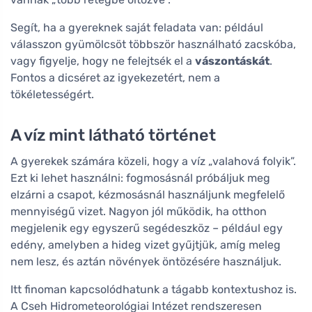
Segít, ha a gyereknek saját feladata van: például
válasszon gyümölcsöt többször használható zacskóba,
vagy figyelje, hogy ne felejtsék el a
vászontáskát
.
Fontos a dicséret az igyekezetért, nem a
tökéletességért.
A víz mint látható történet
A gyerekek számára közeli, hogy a víz „valahová folyik”.
Ezt ki lehet használni: fogmosásnál próbáljuk meg
elzárni a csapot, kézmosásnál használjunk megfelelő
mennyiségű vizet. Nagyon jól működik, ha otthon
megjelenik egy egyszerű segédeszköz – például egy
edény, amelyben a hideg vizet gyűjtjük, amíg meleg
nem lesz, és aztán növények öntözésére használjuk.
Itt finoman kapcsolódhatunk a tágabb kontextushoz is.
A Cseh Hidrometeorológiai Intézet rendszeresen