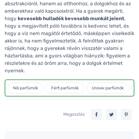
absztrakcióról, hanem az otthonhoz, a dolgokhoz és az
emberekhez való kapcsolatról. Ha a gyerek megérti,
hogy
kevesebb hulladék kevesebb munkát jelent
,
hogy a megjavított póló továbbra is kedvenc lehet, és
hogy a víz nem magától értetődő, másképpen viselkedik
akkor is, ha nem figyelmeztetik. A felnőttek gyakran
rájönnek, hogy a gyerekek révén visszatér valami a
háztartásba, ami a gyors világban hiányzik: figyelem a
részletekre és az öröm arra, hogy a dolgok értelmet
nyernek.
Női parfümök
Férfi parfümök
Unisex parfümök
L
Megosztás