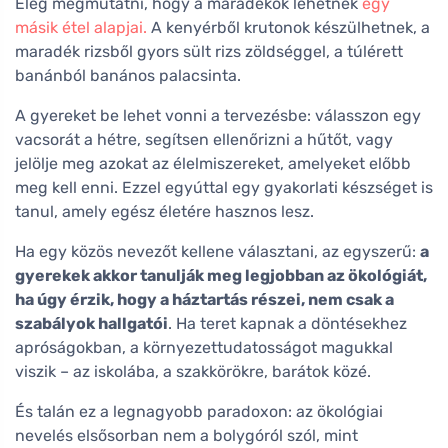
Elég megmutatni, hogy a maradékok lehetnek
egy
másik étel alapjai.
A kenyérből krutonok készülhetnek, a
maradék rizsből gyors sült rizs zöldséggel, a túlérett
banánból banános palacsinta.
A gyereket be lehet vonni a tervezésbe: válasszon egy
vacsorát a hétre, segítsen ellenőrizni a hűtőt, vagy
jelölje meg azokat az élelmiszereket, amelyeket előbb
meg kell enni. Ezzel egyúttal egy gyakorlati készséget is
tanul, amely egész életére hasznos lesz.
Ha egy közös nevezőt kellene választani, az egyszerű:
a
gyerekek akkor tanulják meg legjobban az ökológiát,
ha úgy érzik, hogy a háztartás részei, nem csak a
szabályok hallgatói
. Ha teret kapnak a döntésekhez
apróságokban, a környezettudatosságot magukkal
viszik – az iskolába, a szakkörökre, barátok közé.
És talán ez a legnagyobb paradoxon: az ökológiai
nevelés elsősorban nem a bolygóról szól, mint