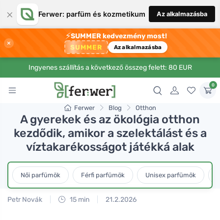
×
Ferwer: parfüm és kozmetikum
Az alkalmazásba
⚡
SUMMER kedvezmény most!
×
SUMMER
Az alkalmazásba
Ingyenes szállítás a következő összeg felett: 80 EUR
0
Ferwer
Blog
Otthon
A gyerekek és az ökológia otthon
kezdődik, amikor a szelektálást és a
víztakarékosságot játékká alak
Női parfümök
Férfi parfümök
Unisex parfümök
L
Petr Novák
15 min
21.2.2026