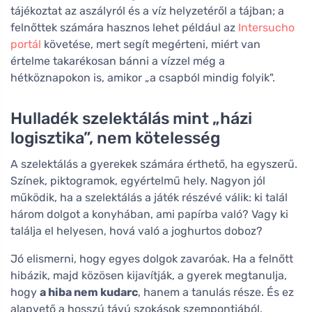
tájékoztat az aszályról és a víz helyzetéről a tájban; a
felnőttek számára hasznos lehet például az
Intersucho
portál
követése, mert segít megérteni, miért van
értelme takarékosan bánni a vízzel még a
hétköznapokon is, amikor „a csapból mindig folyik".
Hulladék szelektálás mint „házi
logisztika”, nem kötelesség
A szelektálás a gyerekek számára érthető, ha egyszerű.
Színek, piktogramok, egyértelmű hely. Nagyon jól
működik, ha a szelektálás a játék részévé válik: ki talál
három dolgot a konyhában, ami papírba való? Vagy ki
találja el helyesen, hová való a joghurtos doboz?
Jó elismerni, hogy egyes dolgok zavaróak. Ha a felnőtt
hibázik, majd közösen kijavítják, a gyerek megtanulja,
hogy
a hiba nem kudarc
, hanem a tanulás része. És ez
alapvető a hosszú távú szokások szempontjából.