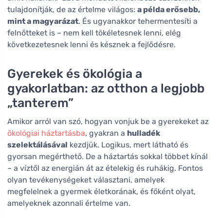
tulajdonítják, de az értelme világos:
a példa erősebb,
mint a magyarázat
. És ugyanakkor tehermentesíti a
felnőtteket is – nem kell tökéletesnek lenni, elég
következetesnek lenni és késznek a fejlődésre.
Gyerekek és ökológia a
gyakorlatban: az otthon a legjobb
„tanterem”
Amikor arról van szó, hogyan vonjuk be a gyerekeket az
ökológiai háztartásba
, gyakran a
hulladék
szelektálásával
kezdjük. Logikus, mert látható és
gyorsan megérthető. De a háztartás sokkal többet kínál
– a víztől az energián át az ételekig és ruhákig. Fontos
olyan tevékenységeket választani, amelyek
megfelelnek a gyermek életkorának, és főként olyat,
amelyeknek azonnali értelme van.