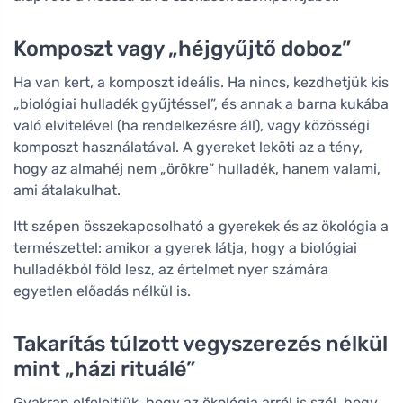
Komposzt vagy „héjgyűjtő doboz”
Ha van kert, a komposzt ideális. Ha nincs, kezdhetjük kis
„biológiai hulladék gyűjtéssel”, és annak a barna kukába
való elvitelével (ha rendelkezésre áll), vagy közösségi
komposzt használatával. A gyereket leköti az a tény,
hogy az almahéj nem „örökre” hulladék, hanem valami,
ami átalakulhat.
Itt szépen összekapcsolható a gyerekek és az ökológia a
természettel: amikor a gyerek látja, hogy a biológiai
hulladékból föld lesz, az értelmet nyer számára
egyetlen előadás nélkül is.
Takarítás túlzott vegyszerezés nélkül
mint „házi rituálé”
Gyakran elfelejtjük, hogy az ökológia arról is szól, hogy