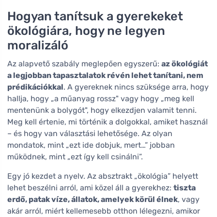
Hogyan tanítsuk a gyerekeket
ökológiára, hogy ne legyen
moralizáló
Az alapvető szabály meglepően egyszerű:
az ökológiát
a legjobban tapasztalatok révén lehet tanítani, nem
prédikációkkal
. A gyereknek nincs szüksége arra, hogy
hallja, hogy „a műanyag rossz" vagy hogy „meg kell
mentenünk a bolygót", hogy elkezdjen valamit tenni.
Meg kell értenie, mi történik a dolgokkal, amiket használ
– és hogy van választási lehetősége. Az olyan
mondatok, mint „ezt ide dobjuk, mert…” jobban
működnek, mint „ezt így kell csinálni”.
Egy jó kezdet a nyelv. Az absztrakt „ökológia” helyett
lehet beszélni arról, ami közel áll a gyerekhez:
tiszta
erdő, patak víze, állatok, amelyek körül élnek
, vagy
akár arról, miért kellemesebb otthon lélegezni, amikor