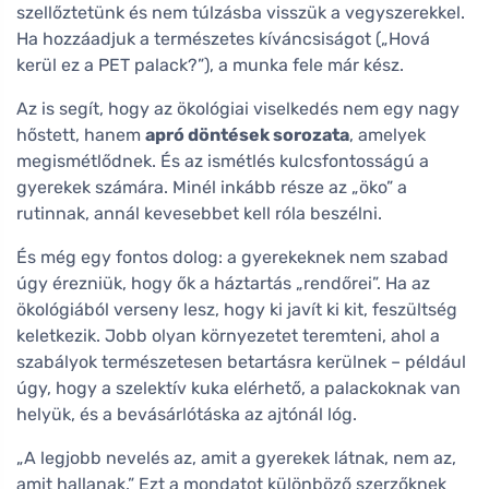
szellőztetünk és nem túlzásba visszük a vegyszerekkel.
Ha hozzáadjuk a természetes kíváncsiságot („Hová
kerül ez a PET palack?”), a munka fele már kész.
Az is segít, hogy az ökológiai viselkedés nem egy nagy
hőstett, hanem
apró döntések sorozata
, amelyek
megismétlődnek. És az ismétlés kulcsfontosságú a
gyerekek számára. Minél inkább része az „öko” a
rutinnak, annál kevesebbet kell róla beszélni.
És még egy fontos dolog: a gyerekeknek nem szabad
úgy érezniük, hogy ők a háztartás „rendőrei”. Ha az
ökológiából verseny lesz, hogy ki javít ki kit, feszültség
keletkezik. Jobb olyan környezetet teremteni, ahol a
szabályok természetesen betartásra kerülnek – például
úgy, hogy a szelektív kuka elérhető, a palackoknak van
helyük, és a bevásárlótáska az ajtónál lóg.
„A legjobb nevelés az, amit a gyerekek látnak, nem az,
amit hallanak.” Ezt a mondatot különböző szerzőknek