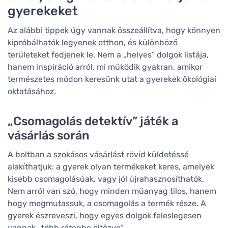
gyerekeket
Az alábbi tippek úgy vannak összeállítva, hogy könnyen
kipróbálhatók legyenek otthon, és különböző
területeket fedjenek le. Nem a „helyes” dolgok listája,
hanem inspiráció arról, mi működik gyakran, amikor
természetes módon keresünk utat a gyerekek ökológiai
oktatásához.
„Csomagolás detektív” játék a
vásárlás során
A boltban a szokásos vásárlást rövid küldetéssé
alakíthatjuk: a gyerek olyan termékeket keres, amelyek
kisebb csomagolásúak, vagy jól újrahasznosíthatók.
Nem arról van szó, hogy minden műanyag tilos, hanem
hogy megmutassuk, a csomagolás a termék része. A
gyerek észreveszi, hogy egyes dolgok feleslegesen
vannak „több rétegbe öltözve”.