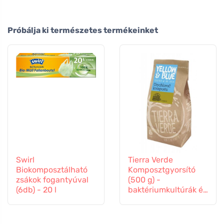
Próbálja ki természetes termékeinket
Swirl
Tierra Verde
Biokomposztálható
Komposztgyorsító
zsákok fogantyúval
(500 g) -
(6db) - 20 l
baktériumkultúrák és
enzimek keveréke.