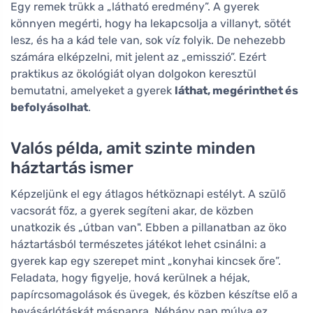
Egy remek trükk a „látható eredmény”. A gyerek
könnyen megérti, hogy ha lekapcsolja a villanyt, sötét
lesz, és ha a kád tele van, sok víz folyik. De nehezebb
számára elképzelni, mit jelent az „emisszió”. Ezért
praktikus az ökológiát olyan dolgokon keresztül
bemutatni, amelyeket a gyerek
láthat, megérinthet és
befolyásolhat
.
Valós példa, amit szinte minden
háztartás ismer
Képzeljünk el egy átlagos hétköznapi estélyt. A szülő
vacsorát főz, a gyerek segíteni akar, de közben
unatkozik és „útban van". Ebben a pillanatban az öko
háztartásból természetes játékot lehet csinálni: a
gyerek kap egy szerepet mint „konyhai kincsek őre”.
Feladata, hogy figyelje, hová kerülnek a héjak,
papírcsomagolások és üvegek, és közben készítse elő a
bevásárlótáskát másnapra. Néhány nap múlva ez