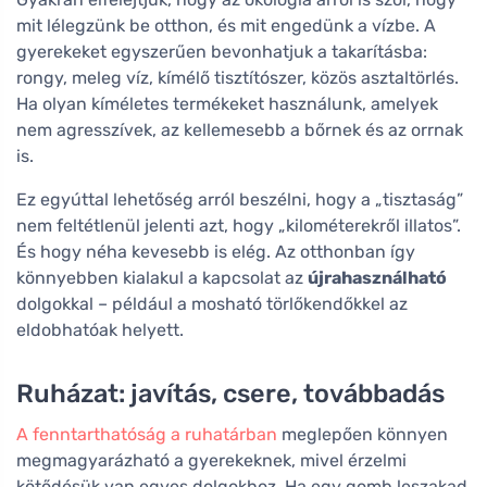
mit lélegzünk be otthon, és mit engedünk a vízbe. A
gyerekeket egyszerűen bevonhatjuk a takarításba:
rongy, meleg víz, kímélő tisztítószer, közös asztaltörlés.
Ha olyan kíméletes termékeket használunk, amelyek
nem agresszívek, az kellemesebb a bőrnek és az orrnak
is.
Ez egyúttal lehetőség arról beszélni, hogy a „tisztaság”
nem feltétlenül jelenti azt, hogy „kilométerekről illatos”.
És hogy néha kevesebb is elég. Az otthonban így
könnyebben kialakul a kapcsolat az
újrahasználható
dolgokkal – például a mosható törlőkendőkkel az
eldobhatóak helyett.
Ruházat: javítás, csere, továbbadás
A fenntarthatóság a ruhatárban
meglepően könnyen
megmagyarázható a gyerekeknek, mivel érzelmi
kötődésük van egyes dolgokhoz. Ha egy gomb leszakad