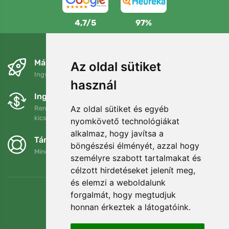
4,7/5
97%
Másnapra és ingyenesen
Az oldal sütiket
Ingyenes szállítás a következő összeg felett: 80 EUR
használ
Ingyenes csere és visszaküldés
Az oldal sütiket és egyéb
Rendelését 90 napon belül bármikor visszaküldheti vagy
kicserélheti.
nyomkövető technológiákat
alkalmaz, hogy javítsa a
Támogatjuk a Trees.org-ot
böngészési élményét, azzal hogy
Minden megrendelésért ültetünk egy fát! Bővebben
Rólunk
.
személyre szabott tartalmakat és
célzott hirdetéseket jelenít meg,
és elemzi a weboldalunk
forgalmát, hogy megtudjuk
honnan érkeztek a látogatóink.