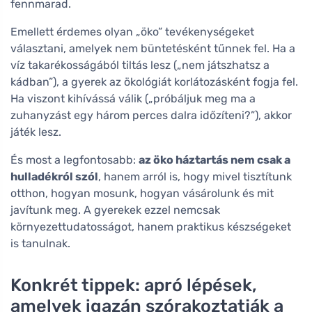
fennmarad.
Emellett érdemes olyan „öko” tevékenységeket
választani, amelyek nem büntetésként tűnnek fel. Ha a
víz takarékosságából tiltás lesz („nem játszhatsz a
kádban”), a gyerek az ökológiát korlátozásként fogja fel.
Ha viszont kihívássá válik („próbáljuk meg ma a
zuhanyzást egy három perces dalra időzíteni?”), akkor
játék lesz.
És most a legfontosabb:
az öko háztartás nem csak a
hulladékról szól
, hanem arról is, hogy mivel tisztítunk
otthon, hogyan mosunk, hogyan vásárolunk és mit
javítunk meg. A gyerekek ezzel nemcsak
környezettudatosságot, hanem praktikus készségeket
is tanulnak.
Konkrét tippek: apró lépések,
amelyek igazán szórakoztatják a