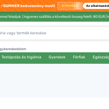
⚡
SUMMER kedvezmény most!
SUMMER
Az alkalmazás
nnal feladjuk. |
Ingyenes szállítás a következő összeg felett: 80 EUR
| 
gykereskedelem
Testápolás és higiénia
Gyerekek
Férfiak
Egészsé