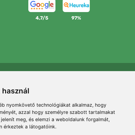
4,7/5
97%
Támogatjuk a Trees.org-ot
Minden megrendelésért ültetünk egy fát! Bővebben
t használ
Rólunk
.
gyéb nyomkövető technológiákat alkalmaz, hogy
lményét, azzal hogy személyre szabott tartalmakat
 jelenít meg, és elemzi a weboldalunk forgalmát,
 érkeztek a látogatóink.