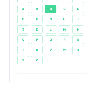
6
A
B
C
D
E
F
G
H
I
J
K
L
M
N
O
P
Q
R
S
T
U
V
W
X
Y
Z