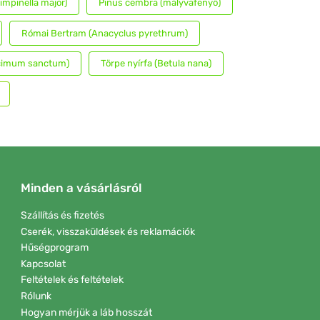
impinella major)
Pinus cembra (mályvafenyő)
Római Bertram (Anacyclus pyrethrum)
Ocimum sanctum)
Törpe nyírfa (Betula nana)
Minden a vásárlásról
Szállítás és fizetés
Cserék, visszaküldések és reklamációk
Hűségprogram
Kapcsolat
Feltételek és feltételek
Rólunk
Hogyan mérjük a láb hosszát