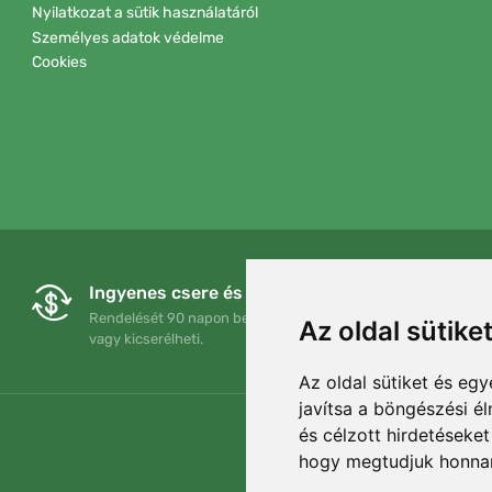
Nyilatkozat a sütik használatáról
Személyes adatok védelme
Cookies
Ingyenes csere és visszaküldés
Rendelését 90 napon belül bármikor visszaküldheti
Az oldal sütike
vagy kicserélheti.
Az oldal sütiket és e
javítsa a böngészési é
és célzott hirdetéseket
hogy megtudjuk honnan