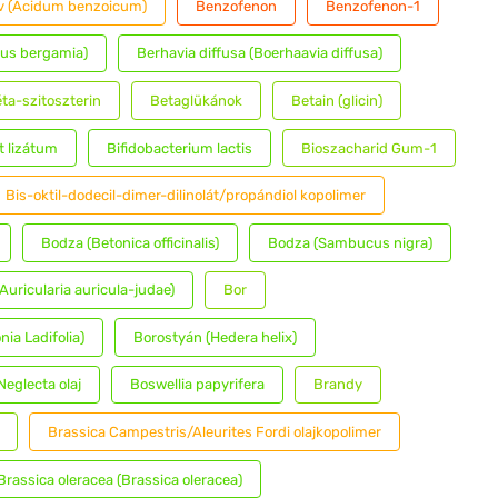
v (Acidum benzoicum)
Benzofenon
Benzofenon-1
rus bergamia)
Berhavia diffusa (Boerhaavia diffusa)
ta-szitoszterin
Betaglükánok
Betain (glicin)
t lizátum
Bifidobacterium lactis
Bioszacharid Gum-1
Bis-oktil-dodecil-dimer-dilinolát/propándiol kopolimer
Bodza (Betonica officinalis)
Bodza (Sambucus nigra)
Auricularia auricula-judae)
Bor
nia Ladifolia)
Borostyán (Hedera helix)
Neglecta olaj
Boswellia papyrifera
Brandy
Brassica Campestris/Aleurites Fordi olajkopolimer
Brassica oleracea (Brassica oleracea)