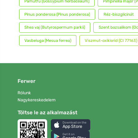
Pamutfű (Gossypium herbaceaum)
Pimpinella major (P
Pinus ponderosa (Pinus ponderosa)
Réz-biszglicinát
Shea vaj (Butyrospermum parkii)
Szent bazsalikom (
Vasbeluga (Mesua ferrea)
Viszmut-oxiklorid (CI 77163)
Ferwer
Rólunk
Nagykereskedelem
Töltse le az alkalmazást
Download on the
App Store
Get it on