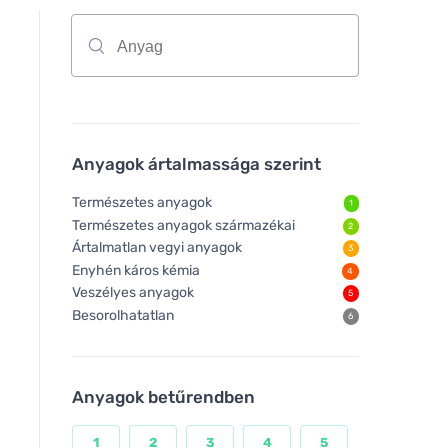
Anyagok ártalmassága szerint
Természetes anyagok
1
Természetes anyagok származékai
2
Ártalmatlan vegyi anyagok
3
Enyhén káros kémia
4
Veszélyes anyagok
5
Besorolhatatlan
6
Anyagok betűrendben
1
2
3
4
5