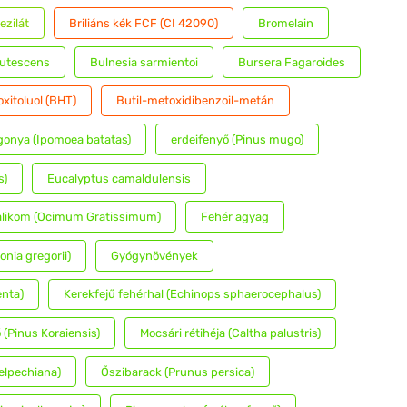
ezilát
Briliáns kék FCF (CI 42090)
Bromelain
rutescens
Bulnesia sarmientoi
Bursera Fagaroides
oxitoluol (BHT)
Butil-metoxidibenzoil-metán
onya (Ipomoea batatas)
erdeifenyő (Pinus mugo)
s)
Eucalyptus camaldulensis
alikom (Ocimum Gratissimum)
Fehér agyag
nia gregorii)
Gyógynövények
enta)
Kerekfejű fehérhal (Echinops sphaerocephalus)
 (Pinus Koraiensis)
Mocsári rétihéja (Caltha palustris)
elpechiana)
Őszibarack (Prunus persica)