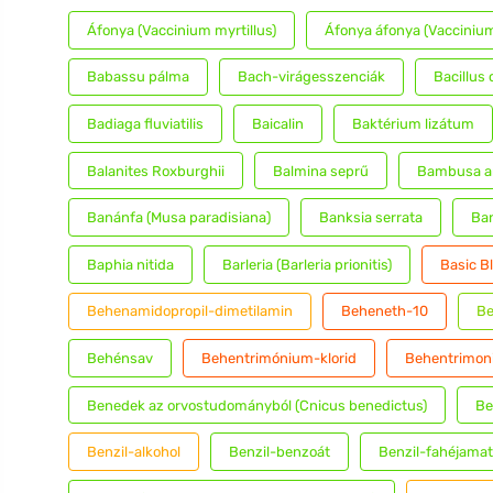
Áfonya (Vaccinium myrtillus)
Áfonya áfonya (Vaccinium 
Babassu pálma
Bach-virágesszenciák
Bacillus
Badiaga fluviatilis
Baicalin
Baktérium lizátum
Balanites Roxburghii
Balmina seprű
Bambusa ar
Banánfa (Musa paradisiana)
Banksia serrata
Ban
Baphia nitida
Barleria (Barleria prionitis)
Basic B
Behenamidopropil-dimetilamin
Beheneth-10
Be
Behénsav
Behentrimónium-klorid
Behentrimon
Benedek az orvostudományból (Cnicus benedictus)
Be
Benzil-alkohol
Benzil-benzoát
Benzil-fahéjamat