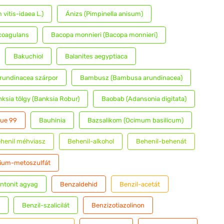
vitis-idaea L.)
Ánizs (Pimpinella anisum)
 coagulans
Bacopa monnieri (Bacopa monnieri)
Bakuchiol
Balanites aegyptiaca
undinacea szárpor
Bambusz (Bambusa arundinacea)
ksia tölgy (Banksia Robur)
Baobab (Adansonia digitata)
lue 99
Bauhinia
Bazsalikom (Ocimum basilicum)
henil méhviasz
Behenil-alkohol
Behenil-behenát
ium-metoszulfát
ntonit agyag
Benzaldehid
Benzil-acetát
Benzil-szalicilát
Benzizotiazolinon