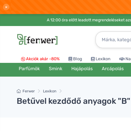
×
A 12:00 óra előtt leadott megrendeléseket azo
Akciók akár -80%
Blog
Lexikon
Na
Parfümök
Smink
Hajápolás
Arcápolás
Ferwer
Lexikon
Betűvel kezdődő anyagok "B"