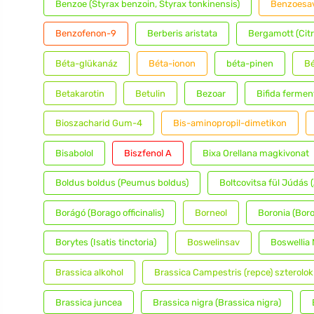
Benzoe (Styrax benzoin, Styrax tonkinensis)
Benzoesa
Benzofenon-9
Berberis aristata
Bergamott (Cit
Béta-glükanáz
Béta-ionon
béta-pinen
Bé
Betakarotin
Betulin
Bezoar
Bifida fermen
Bioszacharid Gum-4
Bis-aminopropil-dimetikon
Bisabolol
Biszfenol A
Bixa Orellana magkivonat
Boldus boldus (Peumus boldus)
Boltcovitsa fül Júdás (
Borágó (Borago officinalis)
Borneol
Boronia (Boro
Borytes (Isatis tinctoria)
Boswelinsav
Boswellia 
Brassica alkohol
Brassica Campestris (repce) szterolok
Brassica juncea
Brassica nigra (Brassica nigra)