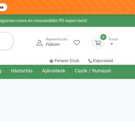
ba
Ingyenes csere és visszaküldés 90 napon belül
0
Bejelentkezés
Kosár
Fiókom
Ferwer Club
Kapcsolat
g
Háztartás
Ajándékok
Cipők / Ruházat