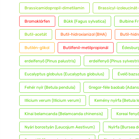
Brassicamidopropil-dimetilamin
Brassicyl-izoleucinát-
Bromoklórfen
Bükk (Fagus sylvatica)
Bulbine F
Butil-acetát
Butil-hidroxianizol (BHA)
Butil-hidr
Butilén-glikol
Butilfenil-metilpropionál
Édesburg
erdeifenyő (Pinus palustris)
erdeifenyő (Pinus sylvestri
Eucalyptus globulus (Eucalyptus globulus)
Évelő bazs
Fehér nyír (Betula pendula)
Gregor-féle baobab (Adanso
Illicium verum (Illicium verum)
Kemény nyírfa (Betula l
Kínai belamcanda (Belamcanda chinensis)
Koreai fenyő
Nyári borostyán (Leucojum Aestivum)
Nyírfa (Bursea d