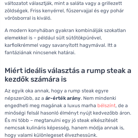
változatot választják, mint a saláta vagy a grillezett
zöldségek. Friss kenyérrel, fűszervajjal és egy pohár
vörösborral is kiváló.
A modern konyhában gyakran kombinálják szokatlan
elemekkel is – például sült sütőtökpürével,
karfiolkrémmel vagy savanyított hagymával. Itt a
fantáziának nincsenek határai.
Miért ideális választás a rump steak a
kezdők számára is
Az egyik oka annak, hogy a rump steak egyre
népszerűbb, az a
ár-érték arány
. Nem mindenki
engedheti meg magának a luxus marha
bélszínt
, de a
minőségi felsál hasonló élményt nyújt kedvezőbb áron.
És mi több – megtanulni egy jó steak elkészítését
nemcsak kulináris képesség, hanem módja annak is,
hogy valami különlegeset élvezhessünk.