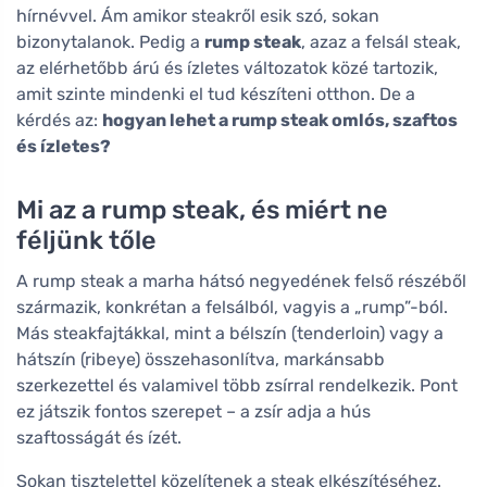
hírnévvel. Ám amikor steakről esik szó, sokan
bizonytalanok. Pedig a
rump steak
, azaz a felsál steak,
az elérhetőbb árú és ízletes változatok közé tartozik,
amit szinte mindenki el tud készíteni otthon. De a
kérdés az:
hogyan lehet a rump steak omlós, szaftos
és ízletes?
Mi az a rump steak, és miért ne
féljünk tőle
A rump steak a marha hátsó negyedének felső részéből
származik, konkrétan a felsálból, vagyis a „rump”-ból.
Más steakfajtákkal, mint a bélszín (tenderloin) vagy a
hátszín (ribeye) összehasonlítva, markánsabb
szerkezettel és valamivel több zsírral rendelkezik. Pont
ez játszik fontos szerepet – a zsír adja a hús
szaftosságát és ízét.
Sokan tisztelettel közelítenek a steak elkészítéséhez.