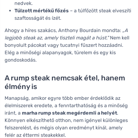
nedvek.
Túlzott mértékű főzés
– a túlfőzött steak elveszíti
szaftosságát és ízét.
Ahogy a híres szakács, Anthony Bourdain mondta:
„A
legjobb steak az, amely tiszteli magát a húst."
Nem kell
bonyolult pácokat vagy tucatnyi fűszert hozzáadni.
Elég a minőségi alapanyagok, türelem és egy kis
gondoskodás.
A rump steak nemcsak étel, hanem
élmény is
Manapság, amikor egyre több ember érdeklődik az
élelmiszerek eredete, a fenntarthatóság és a minőség
iránt, a
marha rump steak megérdemli a helyét
.
Könnyen elkészíthető otthon, nem igényel különleges
felszerelést, és mégis olyan eredményt kínál, amely
felér az éttermi steakekkel.