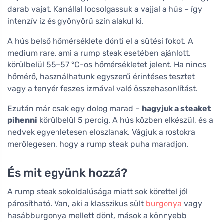
darab vajat. Kanállal locsolgassuk a vajjal a hús – így
intenzív íz és gyönyörű szín alakul ki.
A hús belső hőmérséklete dönti el a sütési fokot. A
medium rare, ami a rump steak esetében ajánlott,
körülbelül 55–57 °C-os hőmérsékletet jelent. Ha nincs
hőmérő, használhatunk egyszerű érintéses tesztet
vagy a tenyér feszes izmával való összehasonlítást.
Ezután már csak egy dolog marad –
hagyjuk a steaket
pihenni
körülbelül 5 percig. A hús közben elkészül, és a
nedvek egyenletesen eloszlanak. Vágjuk a rostokra
merőlegesen, hogy a rump steak puha maradjon.
És mit együnk hozzá?
A rump steak sokoldalúsága miatt sok körettel jól
párosítható. Van, aki a klasszikus sült
burgonya
vagy
hasábburgonya mellett dönt, mások a könnyebb