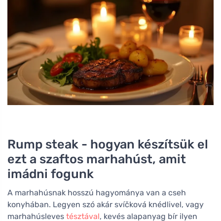
Rump steak - hogyan készítsük el
ezt a szaftos marhahúst, amit
imádni fogunk
A marhahúsnak hosszú hagyománya van a cseh
konyhában. Legyen szó akár svíčková knédlivel, vagy
marhahúsleves
tésztával
, kevés alapanyag bír ilyen