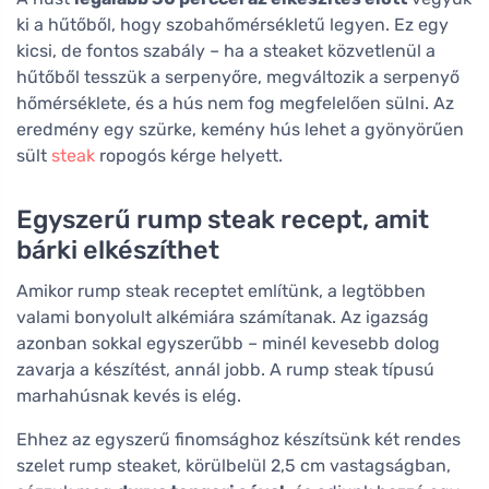
ki a hűtőből, hogy szobahőmérsékletű legyen. Ez egy
kicsi, de fontos szabály – ha a steaket közvetlenül a
hűtőből tesszük a serpenyőre, megváltozik a serpenyő
hőmérséklete, és a hús nem fog megfelelően sülni. Az
eredmény egy szürke, kemény hús lehet a gyönyörűen
sült
steak
ropogós kérge helyett.
Egyszerű rump steak recept, amit
bárki elkészíthet
Amikor rump steak receptet említünk, a legtöbben
valami bonyolult alkémiára számítanak. Az igazság
azonban sokkal egyszerűbb – minél kevesebb dolog
zavarja a készítést, annál jobb. A rump steak típusú
marhahúsnak kevés is elég.
Ehhez az egyszerű finomsághoz készítsünk két rendes
szelet rump steaket, körülbelül 2,5 cm vastagságban,