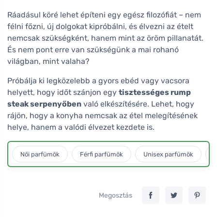
Ráadásul köré lehet építeni egy egész filozófiát – nem
félni főzni, új dolgokat kipróbálni, és élvezni az ételt
nemcsak szükségként, hanem mint az öröm pillanatát.
És nem pont erre van szükségünk a mai rohanó
világban, mint valaha?
Próbálja ki legközelebb a gyors ebéd vagy vacsora
helyett, hogy időt szánjon egy
tisztességes rump
steak serpenyőben
való elkészítésére. Lehet, hogy
rájön, hogy a konyha nemcsak az étel melegítésének
helye, hanem a valódi élvezet kezdete is.
Női parfümök
Férfi parfümök
Unisex parfümök
L
Megosztás