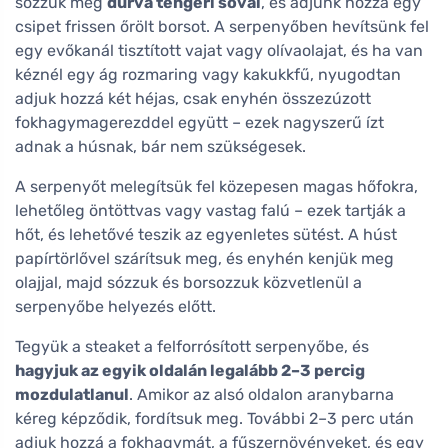
sózzuk meg
durva tengeri sóval
, és adjunk hozzá egy
csipet frissen őrölt borsot. A serpenyőben hevítsünk fel
egy evőkanál tisztított vajat vagy olívaolajat, és ha van
kéznél egy ág rozmaring vagy kakukkfű, nyugodtan
adjuk hozzá két héjas, csak enyhén összezúzott
fokhagymagerezddel együtt – ezek nagyszerű ízt
adnak a húsnak, bár nem szükségesek.
A serpenyőt melegítsük fel közepesen magas hőfokra,
lehetőleg öntöttvas vagy vastag falú – ezek tartják a
hőt, és lehetővé teszik az egyenletes sütést. A húst
papírtörlővel szárítsuk meg, és enyhén kenjük meg
olajjal, majd sózzuk és borsozzuk közvetlenül a
serpenyőbe helyezés előtt.
Tegyük a steaket a felforrósított serpenyőbe, és
hagyjuk az egyik oldalán legalább 2–3 percig
mozdulatlanul
. Amikor az alsó oldalon aranybarna
kéreg képződik, fordítsuk meg. További 2–3 perc után
adjuk hozzá a fokhagymát, a fűszernövényeket, és egy