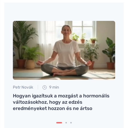
Petr Novák
9 min
Petr N
Hogyan igazítsuk a mozgást a hormonális
A ma
változásokhoz, hogy az edzés
életr
eredményeket hozzon és ne ártso