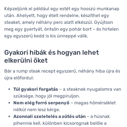
Képzeljünk el például egy estét egy hosszú munkanap
után. Ahelyett, hogy ételt rendelne, készíthet egy
steaket, amely néhány perc alatt elkészül. Gyújtson
meg egy gyertyát, öntsön egy pohár bort – és hirtelen
egy egyszerű kedd is kis ünneppé válik.
Gyakori hibák és hogyan lehet
elkerülni őket
Bár a rump steak recept egyszerű, néhány hiba újra és
újra előfordul:
Túl gyakori forgatás
– a steaknek nyugalomra van
szüksége, hogy jól megpiruljon.
Nem elég forró serpenyő
– magas hőmérséklet
nélkül nem lesz kérge.
Azonnali szeletelés a sütés után
– a húsnak
pihennie kell, különben kicsorognak belőle a