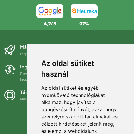
4,7/5
97%
Másnapra és ingyenesen
Ingyenes szállítás a következő összeg felett: 80 EUR
Az oldal sütiket
Ingyenes csere és visszaküldés
használ
Rendelését 90 napon belül bármikor visszaküldheti vagy
kicserélheti.
Az oldal sütiket és egyéb
Támogatjuk a Trees.org-ot
nyomkövető technológiákat
Minden megrendelésért ültetünk egy fát! Bővebben
Rólunk
.
alkalmaz, hogy javítsa a
böngészési élményét, azzal hogy
személyre szabott tartalmakat és
célzott hirdetéseket jelenít meg,
és elemzi a weboldalunk