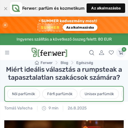
×
Ferwer: parfüm és kozmetikum
Az alkalmazásba
⚡
SUMMER kedvezmény most!
×
SUMMER
Az alkalmazásba
Ingyenes szállítás a következő összeg felett: 80 EUR
0
Ferwer
Blog
Egészség
Miért ideális választás a rumpsteak a
tapasztalatlan szakácsok számára?
Női parfümök
Férfi parfümök
Unisex parfümök
L
Tomáš Vařecha
9 min
26.8.2025