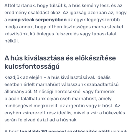
Attól tartanak, hogy túlsütik, a hús kemény lesz, és az
eredmény csalódást okoz. Az igazság azonban az, hogy
a
rump steak serpenyőben
az egyik legegyszerűbb
módja annak, hogy otthon tisztességes marha steaket
készítsünk, különleges felszerelés vagy tapasztalat
nélkül.
A hús kiválasztása és előkészítése
kulcsfontosságú
Kezdjük az elején – a hús kiválasztásával. Ideális
esetben érlelt marhahúst válasszunk szabadtartású
állományból. Minőségi henteseknél vagy farmerek
piacán találhatunk olyan cseh marhahúst, amely
minőségével megközelíti az argentin vagy ír húst. Az
enyhén zsírerezett rész ideális, mivel a zsír a hőkezelés
során felolvad és ízt ad a húsnak.
A húst
legalább 30 perccel az elkészítés előtt
vegyük