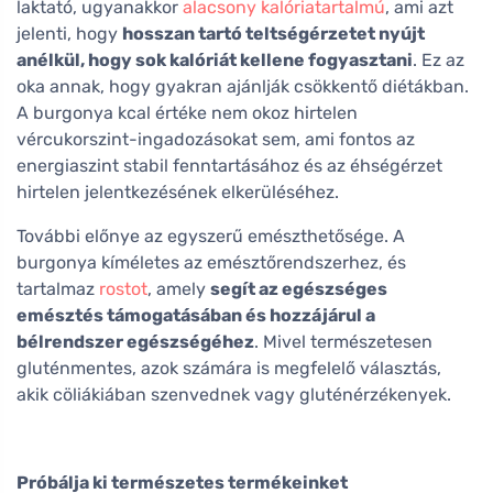
laktató, ugyanakkor
alacsony kalóriatartalmú
, ami azt
jelenti, hogy
hosszan tartó teltségérzetet nyújt
anélkül, hogy sok kalóriát kellene fogyasztani
. Ez az
oka annak, hogy gyakran ajánlják csökkentő diétákban.
A burgonya kcal értéke nem okoz hirtelen
vércukorszint-ingadozásokat sem, ami fontos az
energiaszint stabil fenntartásához és az éhségérzet
hirtelen jelentkezésének elkerüléséhez.
További előnye az egyszerű emészthetősége. A
burgonya kíméletes az emésztőrendszerhez, és
tartalmaz
rostot
, amely
segít az egészséges
emésztés támogatásában és hozzájárul a
bélrendszer egészségéhez
. Mivel természetesen
gluténmentes, azok számára is megfelelő választás,
akik cöliákiában szenvednek vagy gluténérzékenyek.
Próbálja ki természetes termékeinket