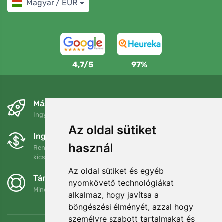
Magyar / EUR
4,7/5
97%
Másnapra és ingyenesen
Ingyenes szállítás a következő összeg felett: 80 EUR
Az oldal sütiket
Ingyenes csere és visszaküldés
használ
Rendelését 90 napon belül bármikor visszaküldheti vagy
kicserélheti.
Az oldal sütiket és egyéb
Támogatjuk a Trees.org-ot
nyomkövető technológiákat
Minden megrendelésért ültetünk egy fát! Bővebben
Rólunk
.
alkalmaz, hogy javítsa a
böngészési élményét, azzal hogy
személyre szabott tartalmakat és