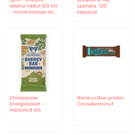
alkohol nélkül (50 ml)
számára, 120
- nyirokrendszer és
kapszula
érrendszer
Chimpanzee
Bombus Raw protein
Energiaszelet -
Cocoa&coconut
mazsola & dió