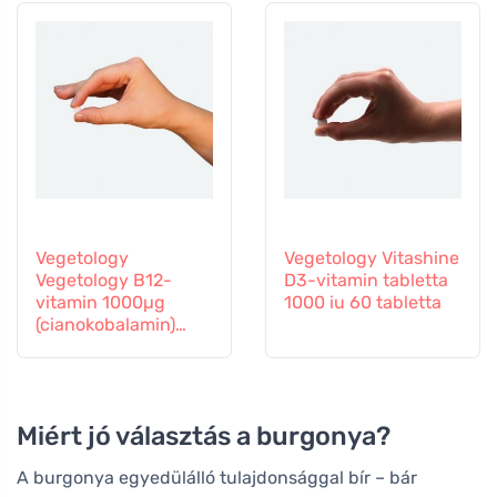
Vegetology
Vegetology Vitashine
Vegetology B12-
D3-vitamin tabletta
vitamin 1000µg
1000 iu 60 tabletta
(cianokobalamin)
fokozatos
felszabadulás 60
tabletta
Miért jó választás a burgonya?
A burgonya egyedülálló tulajdonsággal bír – bár