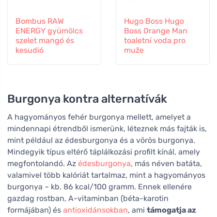
Bombus RAW
Hugo Boss Hugo
ENERGY gyümölcs
Boss Orange Man
szelet mangó és
toaletní voda pro
kesudió
muže
Burgonya kontra alternatívák
A hagyományos fehér burgonya mellett, amelyet a
mindennapi étrendből ismerünk, léteznek más fajták is,
mint például az édesburgonya és a vörös burgonya.
Mindegyik típus eltérő táplálkozási profilt kínál, amely
megfontolandó. Az
édesburgonya
, más néven batáta,
valamivel több kalóriát tartalmaz, mint a hagyományos
burgonya – kb. 86 kcal/100 gramm. Ennek ellenére
gazdag rostban, A-vitaminban (béta-karotin
formájában) és
antioxidánsokban
, ami
támogatja az