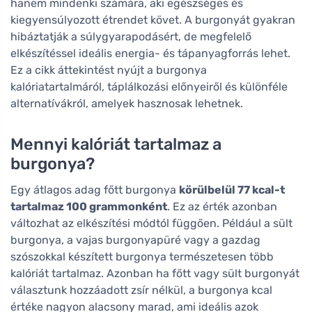
hanem mindenki számára, aki egészséges és
kiegyensúlyozott étrendet követ. A burgonyát gyakran
hibáztatják a súlygyarapodásért, de megfelelő
elkészítéssel ideális energia- és tápanyagforrás lehet.
Ez a cikk áttekintést nyújt a burgonya
kalóriatartalmáról, táplálkozási előnyeiről és különféle
alternatívákról, amelyek hasznosak lehetnek.
Mennyi kalóriát tartalmaz a
burgonya?
Egy átlagos adag főtt burgonya
körülbelül 77 kcal-t
tartalmaz 100 grammonként
. Ez az érték azonban
változhat az elkészítési módtól függően. Például a sült
burgonya, a vajas burgonyapüré vagy a gazdag
szószokkal készített burgonya természetesen több
kalóriát tartalmaz. Azonban ha főtt vagy sült burgonyát
választunk hozzáadott zsír nélkül, a burgonya kcal
értéke nagyon alacsony marad, ami ideális azok