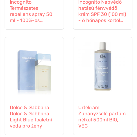
Incognito
Incognito Napvédő
Természetes
hatású fényvédő
repellens spray 50
krém SPF 30 (100 ml)
ml - 100%-os
- 6 hónapos kortól
védelem minden
gyermekeknek is
rovar ellen
alkalmas.
Dolce & Gabbana
Urtekram
Dolce & Gabbana
Zuhanyzselé parfüm
Light Blue toaletní
nélkül 500ml BIO,
voda pro ženy
VEG