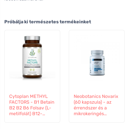
Próbálja ki természetes termékeinket
Cytoplan METHYL
Neobotanics Novarix
FACTORS - B1 Betain
(60 kapszula) - az
B2 B2 B6 Folsav (L-
érrendszer és a
metilfolát) B12-
mikrokeringés
vitamin és cink, 60
számára
kapszula