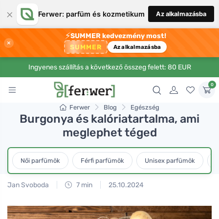
×
Ferwer: parfüm és kozmetikum
Az alkalmazásba
⚡
SUMMER kedvezmény most!
×
SUMMER
Az alkalmazásba
Ingyenes szállítás a következő összeg felett: 80 EUR
0
Ferwer
Blog
Egészség
Burgonya és kalóriatartalma, ami
meglephet téged
Női parfümök
Férfi parfümök
Unisex parfümök
L
Jan Svoboda
7 min
25.10.2024