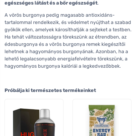
egészséges látást és a bőr egészségét
.
A vörös burgonya pedig magasabb antioxidáns-
tartalommal rendelkezik, és védelmet nyújthat a szabad
gyökök ellen, amelyek károsíthatják a sejteket a testben.
Ha tehát változatosságra törekszünk az étrendben, az
édesburgonya és a vörös burgonya remek kiegészítői
lehetnek a hagyományos burgonyának. Azonban, ha a
lehető legalacsonyabb energiafelvételre törekszünk, a
hagyományos burgonya kalóriái a legkedvezőbbek.
Próbálja ki természetes termékeinket