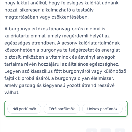
hogy laktat anélkül, hogy felesleges kalóriát adnánk
hozzá, sikeresen alkalmazható a testsúly
megtartásában vagy csökkentésében.
A burgonya értékes tápanyagforrás minimális
kalóriatartalommal, amely megérdemli helyét az
egészséges étrendben. Alacsony kalóriatartalmának
köszönhetően a burgonya teltségérzetet és energiát
biztosít, miközben a vitaminok és ásványi anyagok
tartalma révén hozzájárul az általános egészséghez.
Legyen szó klasszikus főtt burgonyáról vagy különböző
fajták kipróbálásáról, a burgonya olyan élelmiszer,
amely gazdag és kiegyensúlyozott étrend részévé
válhat.
Női parfümök
Férfi parfümök
Unisex parfümök
L