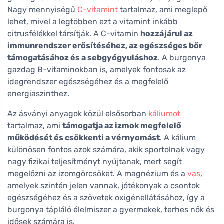
Nagy mennyiségű
C-vitamint
tartalmaz, ami meglepő
lehet, mivel a legtöbben ezt a vitamint inkább
citrusfélékkel társítják. A C-vitamin
hozzájárul az
immunrendszer erősítéséhez, az egészséges bőr
támogatásához és a sebgyógyuláshoz
. A burgonya
gazdag B-vitaminokban is, amelyek fontosak az
idegrendszer egészségéhez és a megfelelő
energiaszinthez.
Az ásványi anyagok közül elsősorban
káliumot
tartalmaz, ami
támogatja az izmok megfelelő
működését és csökkenti a vérnyomást
. A kálium
különösen fontos azok számára, akik sportolnak vagy
nagy fizikai teljesítményt nyújtanak, mert segít
megelőzni az izomgörcsöket. A magnézium és a
vas
,
amelyek szintén jelen vannak, jótékonyak a csontok
egészségéhez és a szövetek oxigénellátásához, így a
burgonya tápláló élelmiszer a gyermekek, terhes nők és
idősek számára is.