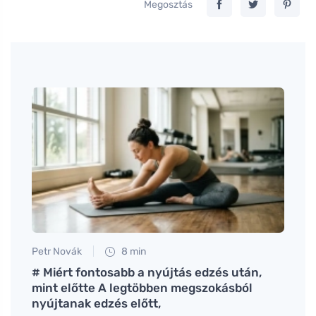
Megosztás
Petr Novák
8 min
Petr N
dhez
# Miért fontosabb a nyújtás edzés után,
A cs
mint előtte A legtöbben megszokásból
koráb
nyújtanak edzés előtt,