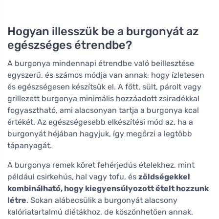
Hogyan illesszük be a burgonyát az
egészséges étrendbe?
A burgonya mindennapi étrendbe való beillesztése
egyszerű, és számos módja van annak, hogy ízletesen
és egészségesen készítsük el. A főtt, sült, párolt vagy
grillezett burgonya minimális hozzáadott zsiradékkal
fogyasztható, ami alacsonyan tartja a burgonya kcal
értékét. Az egészségesebb elkészítési mód az, ha a
burgonyát héjában hagyjuk, így megőrzi a legtöbb
tápanyagát.
A burgonya remek köret fehérjedús ételekhez, mint
például csirkehús, hal vagy tofu, és
zöldségekkel
kombinálható, hogy kiegyensúlyozott ételt hozzunk
létre
. Sokan alábecsülik a burgonyát alacsony
kalóriatartalmú diétákhoz, de köszönhetően annak,