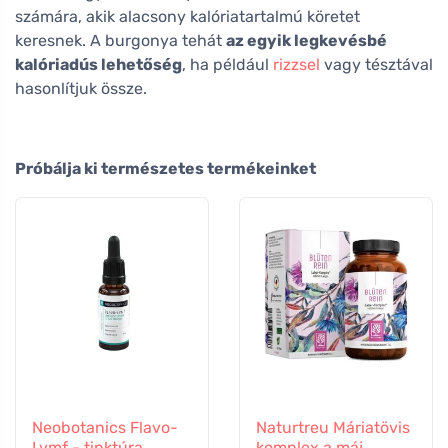
számára, akik alacsony kalóriatartalmú köretet
keresnek. A burgonya tehát
az egyik legkevésbé
kalóriadús lehetőség
, ha például
rizzsel
vagy tésztával
hasonlítjuk össze.
Próbálja ki természetes termékeinket
Neobotanics Flavo-
Naturtreu Máriatövis
Lymf - tinktúra
komplex a máj