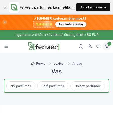
×
Ferwer: parfüm és kozmetikum
Az alkalmazásba
⚡
SUMMER kedvezmény most!
×
SUMMER
Az alkalmazásba
Ingyenes szállítás a következő összeg felett: 80 EUR
0
Ferwer
Lexikon
Anyag
Vas
Női parfümök
Férfi parfümök
Unisex parfümök
L