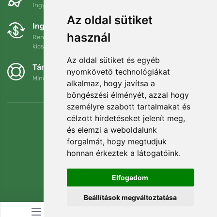
Ingyenes szállítás a következő összeg felett: 80 EUR
Az oldal sütiket
Ingyenes csere és visszaküldés
használ
Rendelését 90 napon belül bármikor visszaküldheti vagy
kicserélheti.
Az oldal sütiket és egyéb
Támogatjuk a Trees.org-ot
nyomkövető technológiákat
Minden megrendelésért ültetünk egy fát! Bővebben
Rólunk
.
alkalmaz, hogy javítsa a
böngészési élményét, azzal hogy
személyre szabott tartalmakat és
célzott hirdetéseket jelenít meg,
és elemzi a weboldalunk
forgalmát, hogy megtudjuk
honnan érkeztek a látogatóink.
Elfogadom
Beállítások megváltoztatása
© Topshelf s.r.o. Minden jog fenntartva.