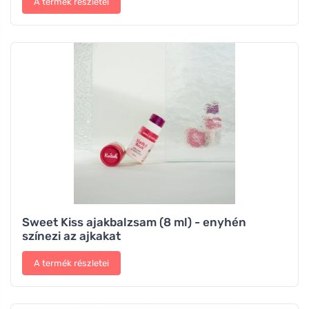
A termék részletei
Sweet Kiss ajakbalzsam (8 ml) - enyhén
színezi az ajkakat
A termék részletei