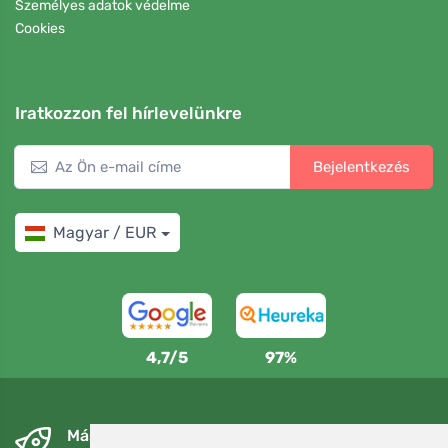
Személyes adatok védelme
Cookies
Iratkozzon fel hírlevelünkre
Bejelentkezés
Magyar / EUR
4,7/5
97%
Másnapra és ingyenesen