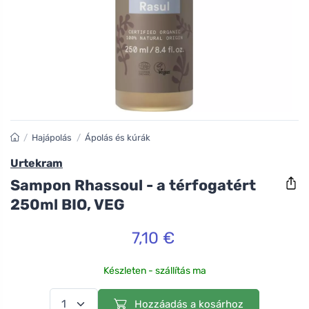
/
Hajápolás
/
Ápolás és kúrák
Urtekram
Sampon Rhassoul - a térfogatért
250ml BIO, VEG
7,10 €
Készleten - szállítás ma
Hozzáadás a kosárhoz