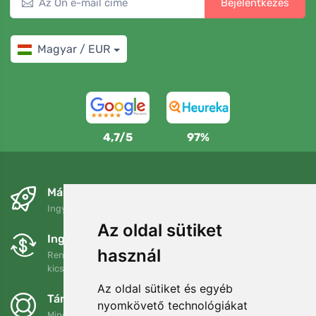
Bejelentkezés
Magyar / EUR
4,7/5
97%
Másnapra és ingyenesen
Ingyenes szállítás a következő összeg felett: 80 EUR
Az oldal sütiket
Ingyenes csere és visszaküldés
használ
Rendelését 90 napon belül bármikor visszaküldheti vagy
kicserélheti.
Az oldal sütiket és egyéb
Támogatjuk a Trees.org-ot
nyomkövető technológiákat
Minden megrendelésért ültetünk egy fát! Bővebben
Rólunk
.