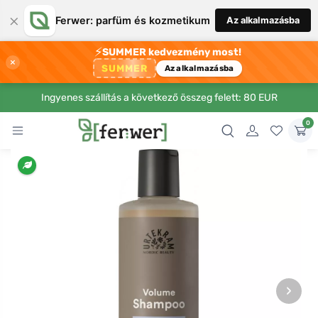
×
Ferwer: parfüm és kozmetikum
Az alkalmazásba
⚡
SUMMER kedvezmény most!
×
SUMMER
Az alkalmazásba
Ingyenes szállítás a következő összeg felett: 80 EUR
0
›