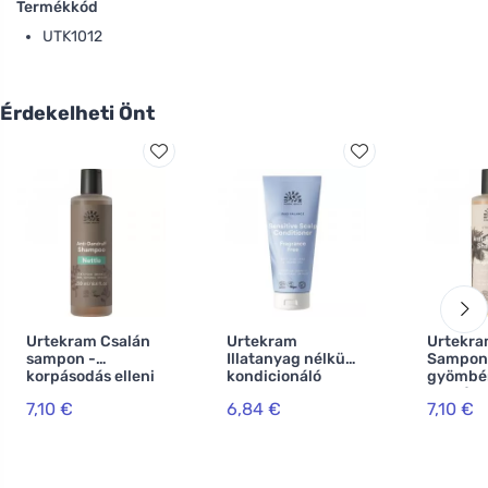
Termékkód
UTK1012
Érdekelheti Önt
Urtekram Csalán
Urtekram
Urtekr
sampon -
Illatanyag nélküli
Sampon
korpásodás elleni
kondicionáló
gyömbé
250ml BIO, VEG
180ml BIO, VEG
korpásod
7,10 €
6,84 €
7,10 €
sampon 
BIO