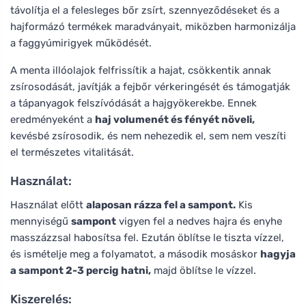
távolítja el a felesleges bőr zsírt, szennyeződéseket és a
hajformázó termékek maradványait, miközben harmonizálja
a faggyúmirigyek működését.
A menta illóolajok felfrissítik a hajat, csökkentik annak
zsírosodását, javítják a fejbőr vérkeringését és támogatják
a tápanyagok felszívódását a hajgyökerekbe. Ennek
eredményeként a
haj volumenét és fényét növeli,
kevésbé zsírosodik, és nem nehezedik el, sem nem veszíti
el természetes vitalitását.
Használat:
Használat előtt
alaposan rázza fel a sampont.
Kis
mennyiségű
sampont
vigyen fel a nedves hajra és enyhe
masszázzsal habosítsa fel. Ezután öblítse le tiszta vízzel,
és ismételje meg a folyamatot, a második mosáskor
hagyja
a sampont 2-3 percig hatni,
majd öblítse le vízzel.
Kiszerelés: