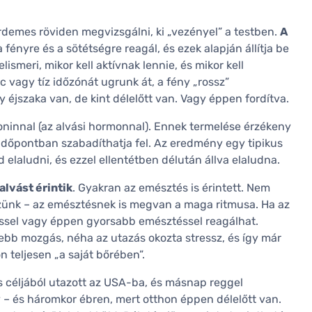
érdemes röviden megvizsgálni, ki „vezényel” a testben.
A
a fényre és a sötétségre reagál, és ezek alapján állítja be
elismeri, mikor kell aktívnak lennie, és mikor kell
 vagy tíz időzónát ugrunk át, a fény „rossz”
y éjszaka van, de kint délelőtt van. Vagy éppen fordítva.
oninnal (az alvási hormonnal). Ennek termelése érzékeny
an időpontban szabadíthatja fel. Az eredmény egy tipikus
elaludni, és ezzel ellentétben délután állva elaludna.
alvást érintik
. Gyakran az emésztés is érintett. Nem
zünk – az emésztésnek is megvan a maga ritmusa. Ha az
edéssel vagy éppen gyorsabb emésztéssel reagálhat.
ebb mozgás, néha az utazás okozta stressz, és így már
 teljesen „a saját bőrében”.
s céljából utazott az USA-ba, és másnap reggel
y – és háromkor ébren, mert otthon éppen délelőtt van.