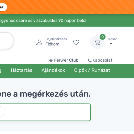
ba
Ingyenes csere és visszaküldés 90 napon belül
0
Bejelentkezés
Kosár
Fiókom
Ferwer Club
Kapcsolat
g
Háztartás
Ajándékok
Cipők / Ruházat
llene a megérkezés után.
k