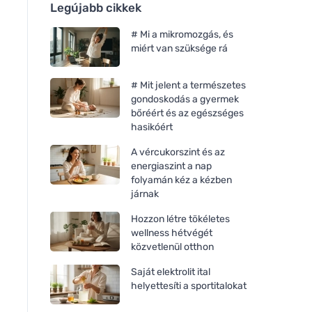
Legújabb cikkek
# Mi a mikromozgás, és
miért van szüksége rá
# Mit jelent a természetes
gondoskodás a gyermek
bőréért és az egészséges
hasikóért
A vércukorszint és az
energiaszint a nap
folyamán kéz a kézben
járnak
Hozzon létre tökéletes
wellness hétvégét
közvetlenül otthon
Saját elektrolit ital
helyettesíti a sportitalokat