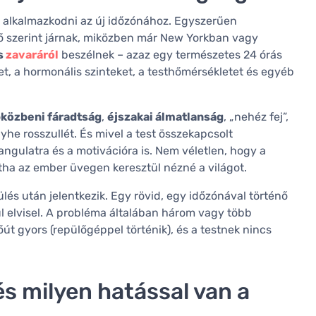
an alkalmazkodni az új időzónához. Egyszerűen
dő szerint járnak, miközben már New Yorkban vagy
s
zavaráról
beszélnek – azaz egy természetes 24 órás
tet, a hormonális szinteket, a testhőmérsékletet és egyéb
közbeni fáradtság
,
éjszakai álmatlanság
, „nehéz fej”,
he rosszullét. És mivel a test összekapcsolt
ngulatra és a motivációra is. Nem véletlen, hogy a
tha az ember üvegen keresztül nézné a világot.
és után jelentkezik. Egy rövid, egy időzónával történő
 elvisel. A probléma általában három vagy több
út gyors (repülőgéppel történik), és a testnek nincs
 és milyen hatással van a