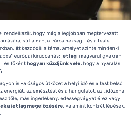
el rendelkezik, hogy még a legjobban megtervezett
omására, süt a nap, a város pezseg... és a teste
kban. Itt kezdődik a téma, amelyet szinte mindenki
napos” európai kiruccanás:
jet lag
, magyarul gyakran
ki, és főként
hogyan küzdjünk vele
, hogy a nyaralás
n?
gyon is valóságos ütközet a helyi idő és a test belső
 az energiát, az emésztést és a hangulatot, az „időzóna
lesz tőle, más ingerlékeny, édességvágyat érez vagy
pek a jet lag megelőzésére
, valamint konkrét lépések,
.