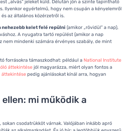
est „alvás” jeleket küld. Délután jön a szinte tapintható
és. Ilyenkor egyértelmű, hogy nem csupán a kényelemről
és az általános közérzetről is.
 nehezebb kelet felé repülni
(amikor „rövidül” a nap),
váshoz. A nyugatra tartó repülést (amikor a nap
 Ez nem mindenki számára érvényes szabály, de mint
tó forrásokra támaszkodhat: például a
National Institute
óló áttekintése
jól magyarázza, miért olyan fontos a
g áttekintése
pedig ajánlásokat kínál arra, hogyan
 ellen: mi működik a
n, sokan csodatrükköt várnak. Valójában inkább apró
tják az alkalmazkodást. És jó hír: a legtöbbjük egyszerű,