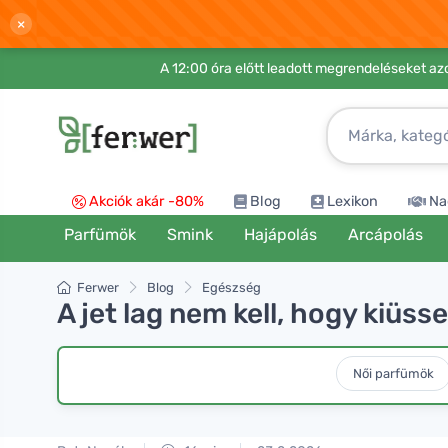
×
A 12:00 óra előtt leadott megrendeléseket azo
Akciók akár -80%
Blog
Lexikon
Na
Parfümök
Smink
Hajápolás
Arcápolás
Ferwer
Blog
Egészség
A jet lag nem kell, hogy kiüs
Női parfümök