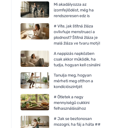
Mi akadályozza az
izomfejlődést, még ha
rendszeresen edz is
# Víte, jak štítná žláza
ovlivňuje menstruaci a
plodnost? Štítná žláza je
malá žláza ve tvaru motýl
A nappizás napközben
csak akkor működik, ha
tudja, hogyan kell csinálni
Tanulja meg, hogyan
mérheti meg otthon a
kondíciószintjét
# Ötletek a nagy
mennyiségű cukkini
felhasználásához
# Jak se beztonosan
mozogni, ha fáj a háta ##