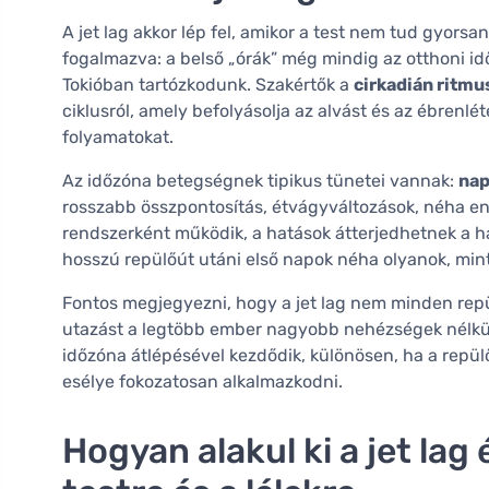
A jet lag akkor lép fel, amikor a test nem tud gyors
fogalmazva: a belső „órák” még mindig az otthoni i
Tokióban tartózkodunk. Szakértők a
cirkadián ritmu
ciklusról, amely befolyásolja az alvást és az ébrenlé
folyamatokat.
Az időzóna betegségnek tipikus tünetei vannak:
nap
rosszabb összpontosítás, étvágyváltozások, néha eny
rendszerként működik, a hatások átterjedhetnek a ha
hosszú repülőút utáni első napok néha olyanok, min
Fontos megjegyezni, hogy a jet lag nem minden repül
utazást a legtöbb ember nagyobb nehézségek nélkül
időzóna átlépésével kezdődik, különösen, ha a repülő
esélye fokozatosan alkalmazkodni.
Hogyan alakul ki a jet lag