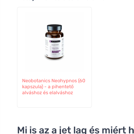
Neobotanics Neohypnos (60
kapszula) - a pihentető
alváshoz és elalváshoz
Mi is az a jet lag és miér