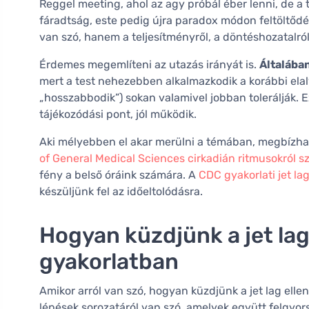
Reggel meeting, ahol az agy próbál éber lenni, de a t
fáradtság, este pedig újra paradox módon feltöltőd
van szó, hanem a teljesítményről, a döntéshozatalról 
Érdemes megemlíteni az utazás irányát is.
Általában
mert a test nehezebben alkalmazkodik a korábbi elal
„hosszabbodik”) sokan valamivel jobban tolerálják.
tájékozódási pont, jól működik.
Aki mélyebben el akar merülni a témában, megbízha
of General Medical Sciences cirkadián ritmusokról sz
fény a belső óráink számára. A
CDC gyakorlati jet la
készüljünk fel az időeltolódásra.
Hogyan küzdjünk a jet lag
gyakorlatban
Amikor arról van szó, hogyan küzdjünk a jet lag elle
lépések sorozatáról van szó, amelyek együtt felgyorsí