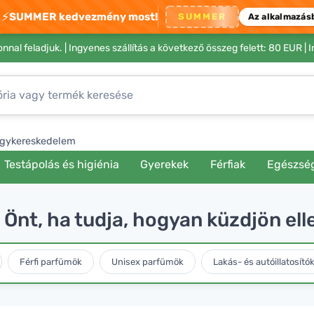
⚡
SUMMER kedvezmény most!
SUMMER
Az alkalmazás
nnal feladjuk. |
Ingyenes szállítás a következő összeg felett: 80 EUR
| 
gykereskedelem
Testápolás és higiénia
Gyerekek
Férfiak
Egészsé
se Önt, ha tudja, hogyan küzdjön e
Férfi parfümök
Unisex parfümök
Lakás- és autóillatosító