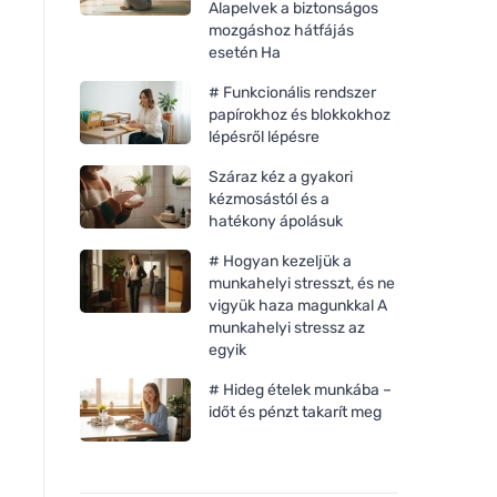
Alapelvek a biztonságos
mozgáshoz hátfájás
esetén Ha
# Funkcionális rendszer
papírokhoz és blokkokhoz
lépésről lépésre
Száraz kéz a gyakori
kézmosástól és a
hatékony ápolásuk
# Hogyan kezeljük a
munkahelyi stresszt, és ne
vigyük haza magunkkal A
munkahelyi stressz az
egyik
# Hideg ételek munkába –
időt és pénzt takarít meg