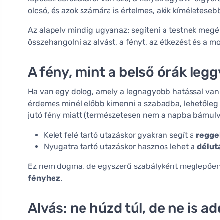
olcsó, és azok számára is értelmes, akik kíméletes
Az alapelv mindig ugyanaz: segíteni a testnek megér
összehangolni az alvást, a fényt, az étkezést és a m
A fény, mint a belső órák leg
Ha van egy dolog, amely a legnagyobb hatással van a
érdemes minél előbb kimenni a szabadba, lehetőleg 
jutó fény miatt (természetesen nem a napba bámulva).
Kelet felé tartó utazáskor gyakran segít a
reggel
Nyugatra tartó utazáskor hasznos lehet a
délutá
Ez nem dogma, de egyszerű szabályként meglepően
fényhez
.
Alvás: ne húzd túl, de ne is ad