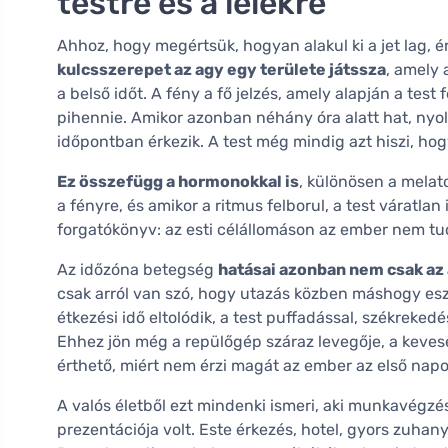
testre és a lélekre
Ahhoz, hogy megértsük, hogyan alakul ki a jet lag, 
kulcsszerepet az agy egy területe játssza
, amely 
a belső időt. A fény a fő jelzés, amely alapján a test f
pihennie. Amikor azonban néhány óra alatt hat, nyolc
időpontban érkezik. A test még mindig azt hiszi, hog
Ez összefügg a hormonokkal is
, különösen a melat
a fényre, és amikor a ritmus felborul, a test váratl
forgatókönyv: az esti célállomáson az ember nem tud 
Az időzóna betegség
hatásai azonban nem csak az 
csak arról van szó, hogy utazás közben máshogy es
étkezési idő eltolódik, a test puffadással, székrek
Ehhez jön még a repülőgép száraz levegője, a keves
érthető, miért nem érzi magát az ember az első napon
A valós életből ezt mindenki ismeri, aki munkavégzé
prezentációja volt. Este érkezés, hotel, gyors zuhan