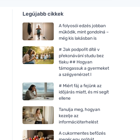
Legújabb cikkek
A folyosói edzés jobban
működik, mint gondolná –
még kis lakásban is
# Jak podpořit dítě v
překonávání studu bez
tlaku ## Hogyan
támogassuk a gyermeket
a szégyenérzet l
# Miért fáj a fejünk az
időjárás miatt, és mi segít
ellene
Tanulja meg, hogyan
kezelje az
információterhelést
A cukormentes befőzés
megér egy próbát