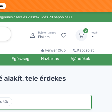
ba
Ingyenes csere és visszaküldés 90 napon belül
0
Bejelentkezés
Kosár
Fiókom
Ferwer Club
Kapcsolat
k
Egészség
Háztartás
Ajándékok
alakít, tele érdekes
osítók