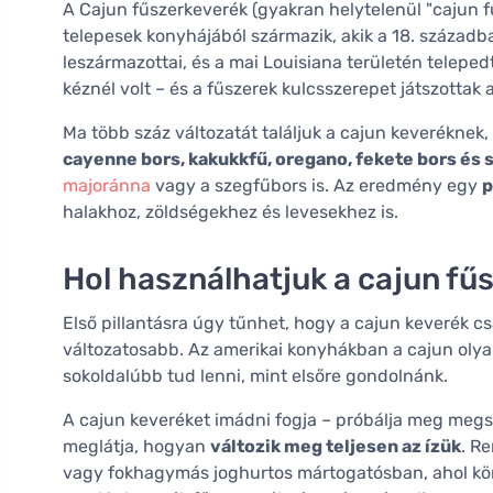
A Cajun fűszerkeverék (gyakran helytelenül "cajun f
telepesek konyhájából származik, akik a 18. századb
leszármazottai, és a mai Louisiana területén teleped
kéznél volt – és a fűszerek kulcsszerepet játszottak
Ma több száz változatát találjuk a cajun keveréknek,
cayenne bors, kakukkfű, oregano, fekete bors és 
majoránna
vagy a szegfűbors is. Az eredmény egy
p
halakhoz, zöldségekhez és levesekhez is.
Hol használhatjuk a cajun fű
Első pillantásra úgy tűnhet, hogy a cajun keverék c
változatosabb. Az amerikai konyhákban a cajun olya
sokoldalúbb tud lenni, mint elsőre gondolnánk.
A cajun keveréket imádni fogja – próbálja meg megsz
meglátja, hogyan
változik meg teljesen az ízük
. R
vagy fokhagymás joghurtos mártogatósban, ahol könn