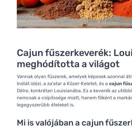
Cajun fűszerkeverék: Loui
meghódította a világot
Vannak olyan fűszerek, amelyek képesek azonnal átre
Indiát idézi, a za'atar a Közel-Keletet, és a
cajun fűs
Délre, konkrétan Louisianába. Ez a keverék az utóbb
nemcsak a csípőssége miatt, hanem főként a markáns
legegyszerűbb ételeket is.
Mi is valójában a cajun fűsze