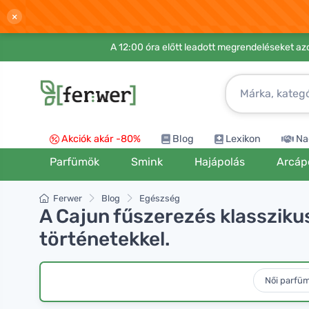
×
A 12:00 óra előtt leadott megrendeléseket azo
Akciók akár -80%
Blog
Lexikon
Na
Parfümök
Smink
Hajápolás
Arcáp
Ferwer
Blog
Egészség
A Cajun fűszerezés klasszikus
történetekkel.
Női parfü