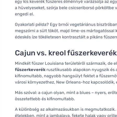
egy kis keverék fűszeres élménnyé varázsolja az egy
a hüvelyeseket, szórja bele csicseriborsó pörköltb
engedi el.
Gyakorlati példa? Egy brnói vegetáriánus bisztróban
megszórni a sült tököt, majd lime-os mártogatóssal 
édeskés íze tökéletesen kontrasztált a pikáns fűszer
Cajun vs. kreol fűszerkeverék
Mindkét fűszer Louisiana területéről származik, de e
fűszerkeverék
rusztikusabb alapokon nyugszik és a
kifinomultabb, nagyobb hangsúlyt fektet a fűszernö
városi környezethez, New Orleans-hoz kapcsolódik, 
Más szóval: a cajun olyan, mint a blues – nyers, erőte
összetettebb és kifinomultabb.
A különbség az alkalmazásukban is megmutatkozik. A
ételekben, mint a jambalaya, fekete halak vagy gril