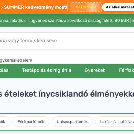
⚡
SUMMER kedvezmény most!
SUMMER
Az alkalmazás
nnal feladjuk. |
Ingyenes szállítás a következő összeg felett: 80 EUR
| 
gykereskedelem
olás
Testápolás és higiénia
Gyerekek
Férfia
 ételeket ínycsiklandó élményekké 
mök
Férfi parfümök
Unisex parfümök
Lakás- és autóillat