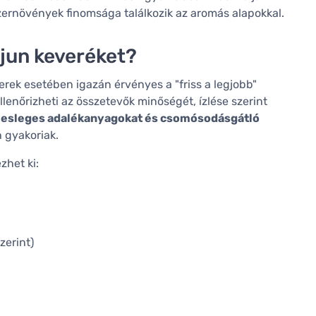
ernövények finomsága találkozik az aromás alapokkal.
ajun keveréket?
erek esetében igazán érvényes a "friss a legjobb"
lenőrizheti az összetevők minőségét, ízlése szerint
lesleges adalékanyagokat és csomósodásgátló
 gyakoriak.
zhet ki:
zerint)