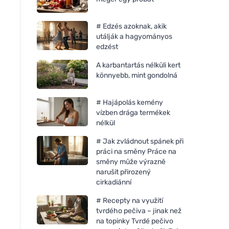
# Edzés azoknak, akik
utálják a hagyományos
edzést
A karbantartás nélküli kert
könnyebb, mint gondolná
# Hajápolás kemény
vízben drága termékek
nélkül
# Jak zvládnout spánek při
práci na směny Práce na
směny může výrazně
narušit přirozený
cirkadiánní
# Recepty na využití
tvrdého pečiva – jinak než
na topinky Tvrdé pečivo