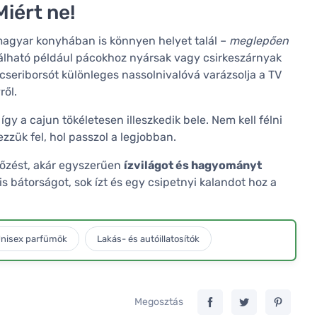
iért ne!
 magyar konyhában is könnyen helyet talál –
meglepően
nálható például pácokhoz nyársak vagy csirkeszárnyak
icseriborsót különleges nassolnivalóvá varázsolja a TV
ről.
y a cajun tökéletesen illeszkedik bele. Nem kell félni
zzük fel, hol passzol a legjobban.
főzést, akár egyszerűen
ízvilágot és hagyományt
is bátorságot, sok ízt és egy csipetnyi kalandot hoz a
nisex parfümök
Lakás- és autóillatosítók
Megosztás