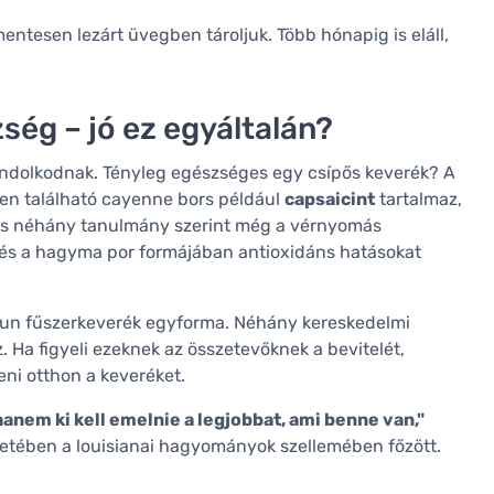
entesen lezárt üvegben tároljuk. Több hónapig is eláll,
ség – jó ez egyáltalán?
ondolkodnak. Tényleg egészséges egy csípős keverék? A
ben található cayenne bors például
capsaicint
tartalmaz,
 és néhány tanulmány szerint még a vérnyomás
és a hagyma por formájában antioxidáns hatásokat
un fűszerkeverék egyforma. Néhány kereskedelmi
. Ha figyeli ezeknek az összetevőknek a bevitelét,
eni otthon a keveréket.
anem ki kell emelnie a legjobbat, ami benne van,"
életében a louisianai hagyományok szellemében főzött.