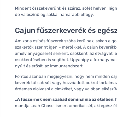
Mindent összekeverünk és száraz, sötét helyen, légm
de valószínűleg sokkal hamarabb elfogy.
Cajun fűszerkeverék és egész
Amikor a csípős fűszerek szóba kerülnek, sokan elg
szakértők szerint igen – mértékkel. A cajun keverék
amely anyagcserét serkent, csökkenti az étvágyat,
csökkentésében is segíthet. Ugyanígy a fokhagyma 
nyújt és erősíti az immunrendszert.
Fontos azonban megjegyezni, hogy nem minden caj
keverék túl sok sót vagy hozzáadott cukrot tartalmaz
érdemes elolvasni a címkéket, vagy valóban elkészít
„A fűszernek nem szabad dominálnia az ételben, h
mondja Leah Chase, ismert amerikai séf, aki egész 