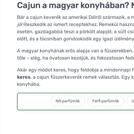
Cajun a magyar konyhában? M
Bár a cajun keverék az amerikai Délről származik, a
jól
illeszkedik az ismert receptekhez. Remekül hasz
esetén, gazdagabbá teszi a pörkölt alapját, a sült cs
előtt, és a tócsniban gondoskodik egy igazi ízélmény
A magyar konyhának erős alapja van a fűszerekben, íg
tőle – elég, ha óvatosan kezdjük, és fokozatosan fede
Akár egy módot keres, hogy feldobja a mindennapi 
keres
, a cajun fűszerkeverék remek választás. Egy k
konyhába.
Női parfümök
Férfi parfümök
U