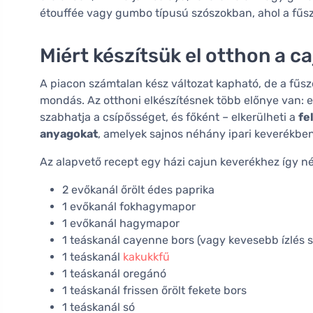
étouffée vagy gumbo típusú szószokban, ahol a fűsz
Miért készítsük el otthon a c
A piacon számtalan kész változat kapható, de a fűsz
mondás. Az otthoni elkészítésnek több előnye van: el
szabhatja a csípősséget, és főként – elkerülheti a
fe
anyagokat
, amelyek sajnos néhány ipari keverékben
Az alapvető recept egy házi cajun keverékhez így né
2 evőkanál őrölt édes paprika
1 evőkanál fokhagymapor
1 evőkanál hagymapor
1 teáskanál cayenne bors (vagy kevesebb ízlés s
1 teáskanál
kakukkfű
1 teáskanál oregánó
1 teáskanál frissen őrölt fekete bors
1 teáskanál só