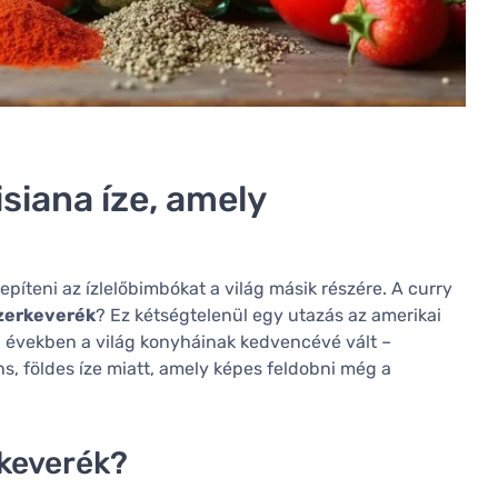
siana íze, amely
píteni az ízlelőbimbókat a világ másik részére. A curry
zerkeverék
? Ez kétségtelenül egy utazás az amerikai
i években a világ konyháinak kedvencévé vált –
, földes íze miatt, amely képes feldobni még a
rkeverék?