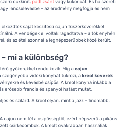
szerű cukkinit,
padlizsánt
vagy kukoricát. És ha szereti
e vagy lencselevesbe – az eredmény megfogja és nem
 elkezdték saját készítésű cajun fűszerkeverékkel
kínálni. A vendégek el voltak ragadtatva – a tök enyhén
rel, és az étel azonnal a legnépszerűbbek közé került.
 – mi a különbség?
ltérő gyökerekkel rendelkezik. Míg a
cajun
 szegényebb vidéki konyhát tükrözi, a
kreol keverék
vényekre és kevésbé csípős. A kreol konyha inkább a
és erősebb francia és spanyol hatást mutat.
ljes és szilárd. A kreol olyan, mint a jazz – finomabb,
 cajun nem fél a csípősségtől, ezért népszerű a pikáns
lezett csirkecombok. A kreolt gyakrabban használják