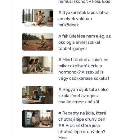
nemusí skončit v koši. Exis
# Gyakorlatok lapos lábra,
amelyek valóban
működnek
A fák ültetése nem elég, az
ökológia ennél sokkal
többet igényel
# Miért tűnik el a libidó, és
mikor okolhatók érte a
hormonok? A szexuális
vágy csökkenése sokakat
# Hogyan éljük túl az első
iskolai évet az egész
család stressz nélkül
# Recepty na jídla, která
chutnají lépe druhý den
## Proč některá jídla
chutná lépe druhý den?
Mno