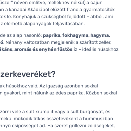
űszer" néven említve, melléknév nélkül) a cajun
an a kanadai Akádiából elűzött francia gyarmatosítók
tek le. Konyhájuk a szükségből fejlődött – abból, ami
 az elérhető alapanyagok feljavításában.
 de az alap hasonló:
paprika, fokhagyma, hagyma,
só
. Néhány változatban megjelenik a szárított zeller,
ikáns, aromás és enyhén füstös
íz – ideális húsokhoz,
szerkeveréket?
sak húsokhoz való. Az igazság azonban sokkal
n gyakori, mint nálunk az édes paprika. Közben sokkal
órni vele a sült krumplit vagy a sült burgonyát, és
emekül működik titkos összetevőként a hummuszban
yű csípősséget ad. Ha szeret grillezni zöldségeket,