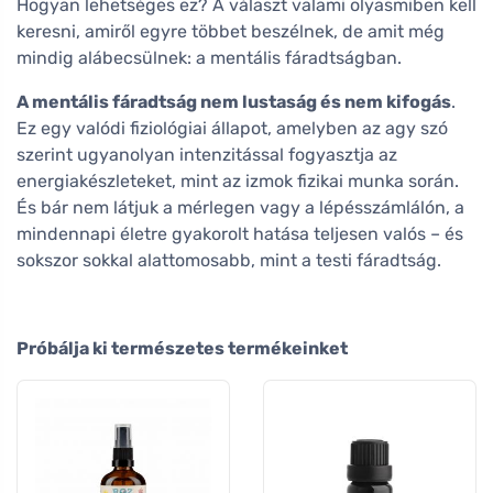
Hogyan lehetséges ez? A választ valami olyasmiben kell
keresni, amiről egyre többet beszélnek, de amit még
mindig alábecsülnek: a mentális fáradtságban.
A mentális fáradtság nem lustaság és nem kifogás
.
Ez egy valódi fiziológiai állapot, amelyben az agy szó
szerint ugyanolyan intenzitással fogyasztja az
energiakészleteket, mint az izmok fizikai munka során.
És bár nem látjuk a mérlegen vagy a lépésszámlálón, a
mindennapi életre gyakorolt hatása teljesen valós – és
sokszor sokkal alattomosabb, mint a testi fáradtság.
Próbálja ki természetes termékeinket