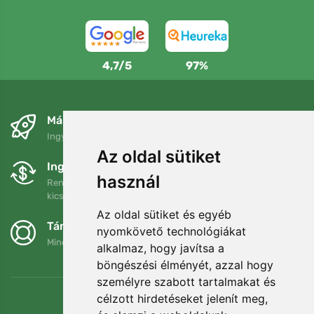
4,7/5
97%
Másnapra és ingyenesen
Ingyenes szállítás a következő összeg felett: 80 EUR
Az oldal sütiket
Ingyenes csere és visszaküldés
használ
Rendelését 90 napon belül bármikor visszaküldheti vagy
kicserélheti.
Az oldal sütiket és egyéb
Támogatjuk a Trees.org-ot
nyomkövető technológiákat
Minden megrendelésért ültetünk egy fát! Bővebben
Rólunk
.
alkalmaz, hogy javítsa a
böngészési élményét, azzal hogy
személyre szabott tartalmakat és
célzott hirdetéseket jelenít meg,