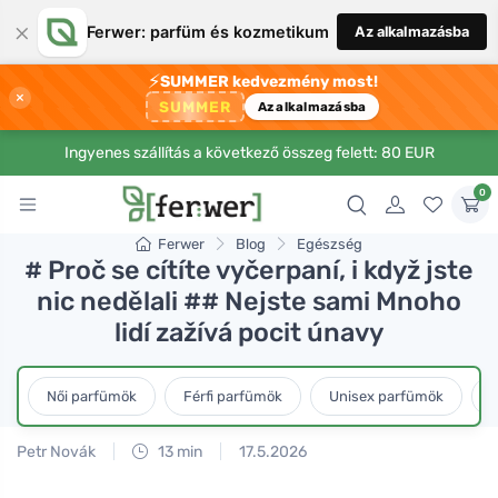
×
Ferwer: parfüm és kozmetikum
Az alkalmazásba
⚡
SUMMER kedvezmény most!
×
SUMMER
Az alkalmazásba
Ingyenes szállítás a következő összeg felett: 80 EUR
0
Ferwer
Blog
Egészség
# Proč se cítíte vyčerpaní, i když jste
nic nedělali ## Nejste sami Mnoho
lidí zažívá pocit únavy
Női parfümök
Férfi parfümök
Unisex parfümök
L
Petr Novák
13 min
17.5.2026