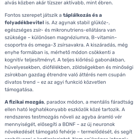
alvás közben akár tízszer aktívabb, mint ébren.
Fontos szerepet játszik a
táplálkozás és a
folyadékbevitel
is. Az agynak stabil glükóz-,
egészséges zsír- és mikronutriens-ellátásra van
szüksége – különösen magnéziumra, B-vitamin-
csoportra és omega-3 zsírsavakra. A kiszáradás, még
enyhe formában is, mérhető módon csökkenti a
kognitív teljesítményt. A teljes kiőrlésű gabonákban,
hüvelyesekben, diófélékben, zöldségekben és minőségi
zsírokban gazdag étrendre való áttérés nem csupán
divatos trend – ez az agyi funkció közvetlen
támogatása.
A fizikai mozgás
, paradox módon, a mentális fáradtság
ellen ható leghatékonyabb eszközök közé tartozik. A
rendszeres testmozgás növeli az agyba áramló vér
mennyiségét, elősegíti a BDNF – az új neuronok
növekedését támogató fehérje – termelődését, és segít