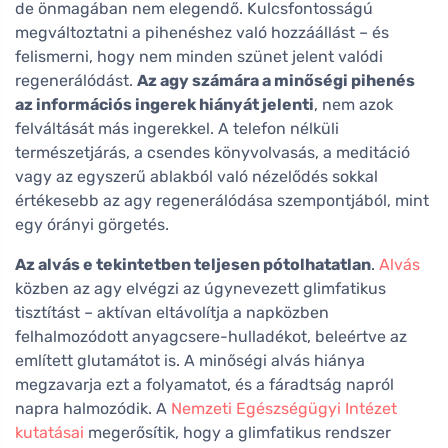
de önmagában nem elegendő. Kulcsfontosságú
megváltoztatni a pihenéshez való hozzáállást – és
felismerni, hogy nem minden szünet jelent valódi
regenerálódást.
Az agy számára a minőségi pihenés
az információs ingerek hiányát jelenti
, nem azok
felváltását más ingerekkel. A telefon nélküli
természetjárás, a csendes könyvolvasás, a meditáció
vagy az egyszerű ablakból való nézelődés sokkal
értékesebb az agy regenerálódása szempontjából, mint
egy órányi görgetés.
Az alvás e tekintetben teljesen pótolhatatlan
.
Alvás
közben az agy elvégzi az úgynevezett glimfatikus
tisztítást – aktívan eltávolítja a napközben
felhalmozódott anyagcsere-hulladékot, beleértve az
említett glutamátot is. A minőségi alvás hiánya
megzavarja ezt a folyamatot, és a fáradtság napról
napra halmozódik. A
Nemzeti Egészségügyi Intézet
kutatásai
megerősítik, hogy a glimfatikus rendszer