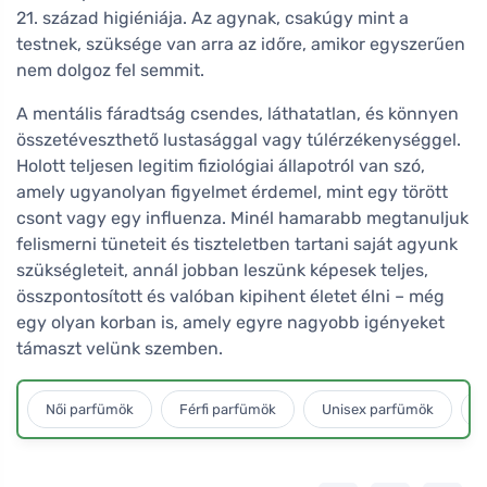
21. század higiéniája. Az agynak, csakúgy mint a
testnek, szüksége van arra az időre, amikor egyszerűen
nem dolgoz fel semmit.
A mentális fáradtság csendes, láthatatlan, és könnyen
összetéveszthető lustasággal vagy túlérzékenységgel.
Holott teljesen legitim fiziológiai állapotról van szó,
amely ugyanolyan figyelmet érdemel, mint egy törött
csont vagy egy influenza. Minél hamarabb megtanuljuk
felismerni tüneteit és tiszteletben tartani saját agyunk
szükségleteit, annál jobban leszünk képesek teljes,
összpontosított és valóban kipihent életet élni – még
egy olyan korban is, amely egyre nagyobb igényeket
támaszt velünk szemben.
Női parfümök
Férfi parfümök
Unisex parfümök
L