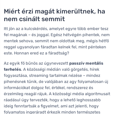
Miért érzi magát kimerültnek, ha
nem csinált semmit
Itt jön az a kulcskérdés, amelyet egyre több ember tesz
fel magának – és joggal. Egész hétvégén pihentek, nem
mentek sehova, semmit nem oldottak meg, mégis hétfő
reggel ugyanolyan fáradtan kelnek fel, mint pénteken
este. Honnan ered ez a fáradtság?
Az egyik fő bűnös az úgynevezett
passzív mentális
terhelés
. A közösségi médián való görgetés, hírek
fogyasztása, streaming tartalmak nézése – mindez
pihenésnek tűnik, de valójában az agy folyamatosan új
információkat dolgoz fel, értékel, rendszerez és
érzelmileg reagál rájuk. A közösségi média algoritmusait
ráadásul úgy tervezték, hogy a lehető leghosszabb
ideig fenntartsák a figyelmet, ami azt jelenti, hogy
folyamatos ingeráradt érkezik minden természetes