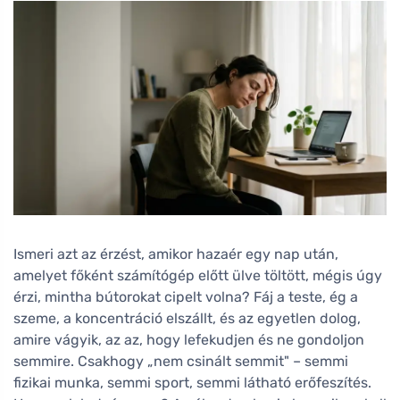
Ismeri azt az érzést, amikor hazaér egy nap után,
amelyet főként számítógép előtt ülve töltött, mégis úgy
érzi, mintha bútorokat cipelt volna? Fáj a teste, ég a
szeme, a koncentráció elszállt, és az egyetlen dolog,
amire vágyik, az az, hogy lefekudjen és ne gondoljon
semmire. Csakhogy „nem csinált semmit" – semmi
fizikai munka, semmi sport, semmi látható erőfeszítés.