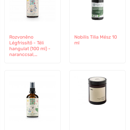
Rozvoněno
Nobilis Tilia Mész 10
Légfrissítő - Téli
ml
hangulat (100 ml) -
naranccsal,
szegfűszeggel és
fahéjjal