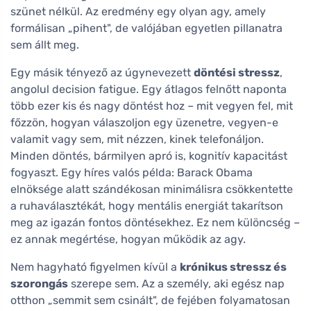
szünet nélkül. Az eredmény egy olyan agy, amely
formálisan „pihent", de valójában egyetlen pillanatra
sem állt meg.
Egy másik tényező az úgynevezett
döntési stressz
,
angolul decision fatigue. Egy átlagos felnőtt naponta
több ezer kis és nagy döntést hoz – mit vegyen fel, mit
főzzön, hogyan válaszoljon egy üzenetre, vegyen-e
valamit vagy sem, mit nézzen, kinek telefonáljon.
Minden döntés, bármilyen apró is, kognitív kapacitást
fogyaszt. Egy híres valós példa: Barack Obama
elnöksége alatt szándékosan minimálisra csökkentette
a ruhaválasztékát, hogy mentális energiát takarítson
meg az igazán fontos döntésekhez. Ez nem különcség –
ez annak megértése, hogyan működik az agy.
Nem hagyható figyelmen kívül a
krónikus stressz és
szorongás
szerepe sem. Az a személy, aki egész nap
otthon „semmit sem csinált", de fejében folyamatosan