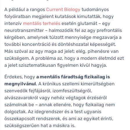
A például a rangos
Current Biology
tudományos
folyóiratban megjelent kutatások kimutatták, hogy
intenzív
mentális terhelés
esetén glutamát – egy
neurotranszmitter – halmozódik fel az agy prefrontális
kérgében, amelynek túlzott mennyisége megzavarja a
további koncentráció és döntéshozatal képességét.
Más szóval az agy maga ad jelet: elég, pihenésre van
szükségem. A probléma az, hogy a modern életmód ezt
a jelet szisztematikusan figyelmen kívül hagyja.
Érdekes, hogy
a mentális fáradtság fizikailag is
megnyilvánul
. A krónikus szellemi kimerültségben
szenvedők fejfájásról, izomfeszültségről,
alvászavarokról vagy nehéz végtagok érzéséről
számolnak be – annak ellenére, hogy fizikailag nem
dolgoztak. Az idegrendszer és a test ugyanis
összekapcsolt rendszerek, és ami az egyiket érinti,
szükségszerűen hat a másikra is.