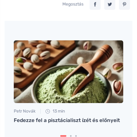
Megosztás
Petr Novák
13 min
Martin
Fedezze fel a pisztácialiszt ízét és előnyeit
Gyors
pilla