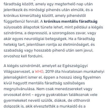
fáradtság között, amely egy megterhelő nap után
jelentkezik és minőségi pihenés után elmúlik, és a
krónikus kimerültség között, amely pihenéstől
függetlenül fennáll. A
krónikus mentális fáradtság
súlyosabb állapotok tünete lehet, mint például a kiégés
szindróma, a depresszió, a szorongásos zavar, vagy
akár egyes neurológiai betegségek. Ha a fáradtság
hetekig tart, jelentősen rontja az életminőséget, és
szabadság vagy hosszabb pihenő után sem javul,
orvoshoz kell fordulni.
A kiégés szindrómát, amelyet az Egészségügyi
Világszervezet, a
WHO
, 2019 óta hivatalosan munkahelyi
jelenségként ismer el, éppen a hosszú ideig figyelmen
kívül hagyott mentális fáradtság szélsőséges
megnyilvánulása. Nem csak menedzsereket vagy
orvosokat érint – egyre gyakrabban találkoznak vele
gyermekeket nevelő szülők, diákok, de otthonról
dolgozók is, akik elvesztették a munkaidő és a