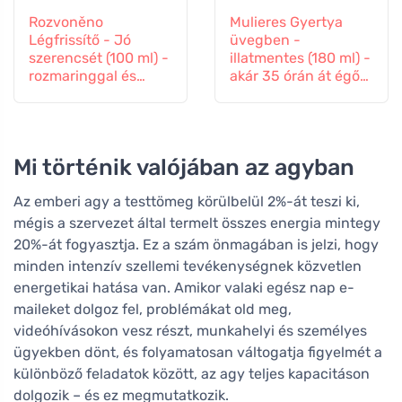
Rozvoněno
Mulieres Gyertya
Légfrissítő - Jó
üvegben -
szerencsét (100 ml) -
illatmentes (180 ml) -
rozmaringgal és
akár 35 órán át égő
levendulával
gyertya
Mi történik valójában az agyban
Az emberi agy a testtömeg körülbelül 2%-át teszi ki,
mégis a szervezet által termelt összes energia mintegy
20%-át fogyasztja. Ez a szám önmagában is jelzi, hogy
minden intenzív szellemi tevékenységnek közvetlen
energetikai hatása van. Amikor valaki egész nap e-
maileket dolgoz fel, problémákat old meg,
videóhívásokon vesz részt, munkahelyi és személyes
ügyekben dönt, és folyamatosan váltogatja figyelmét a
különböző feladatok között, az agy teljes kapacitáson
dolgozik – és ez megmutatkozik.