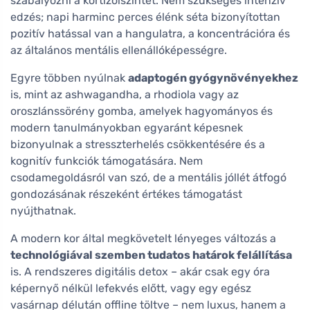
szabályozni a kortizolszintet. Nem szükséges intenzív
edzés; napi harminc perces élénk séta bizonyítottan
pozitív hatással van a hangulatra, a koncentrációra és
az általános mentális ellenállóképességre.
Egyre többen nyúlnak
adaptogén gyógynövényekhez
is, mint az ashwagandha, a rhodiola vagy az
oroszlánssörény gomba, amelyek hagyományos és
modern tanulmányokban egyaránt képesnek
bizonyulnak a stresszterhelés csökkentésére és a
kognitív funkciók támogatására. Nem
csodamegoldásról van szó, de a mentális jóllét átfogó
gondozásának részeként értékes támogatást
nyújthatnak.
A modern kor által megkövetelt lényeges változás a
technológiával szemben tudatos határok felállítása
is. A rendszeres digitális detox – akár csak egy óra
képernyő nélkül lefekvés előtt, vagy egy egész
vasárnap délután offline töltve – nem luxus, hanem a