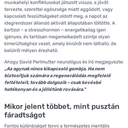
munkahelyi konfliktusokat játszott vissza, a jövőt
tervezte, szerettei egészsége miatt aggódott, vagy
kapcsolati feszültségeket oldott meg, a napot az
idegrendszer állandó aktivált állapotában töltötte. A
kortizol – a stresszhormon – energetikailag igen
igényes, és tartósan megemelkedett szintje olyan
kimerültséghez vezet, amely kívülről nem látható, de
belülről mélyen érezhető.
Ahogy David Perlmutter neurológus és író megjegyezte:
„Az agynak nincs kikapcsoló gombja. Ha nem
biztosítjuk számára a regenerálódás megfelelő
feltételeit, tovább dolgozik – csak kevésbé
hatékonyan és a jóllétünk rovására."
Mikor jelent többet, mint pusztán
fáradtságot
Fontos különbséget tenni a természetes mentális