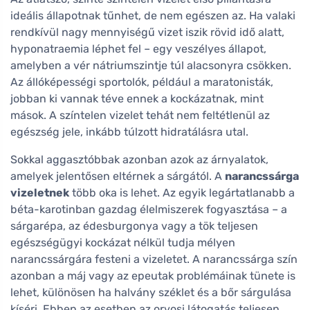
ideális állapotnak tűnhet, de nem egészen az. Ha valaki
rendkívül nagy mennyiségű vizet iszik rövid idő alatt,
hyponatraemia léphet fel – egy veszélyes állapot,
amelyben a vér nátriumszintje túl alacsonyra csökken.
Az állóképességi sportolók, például a maratonisták,
jobban ki vannak téve ennek a kockázatnak, mint
mások. A színtelen vizelet tehát nem feltétlenül az
egészség jele, inkább túlzott hidratálásra utal.
Sokkal aggasztóbbak azonban azok az árnyalatok,
amelyek jelentősen eltérnek a sárgától. A
narancssárga
vizeletnek
több oka is lehet. Az egyik legártatlanabb a
béta-karotinban gazdag élelmiszerek fogyasztása – a
sárgarépa, az édesburgonya vagy a tök teljesen
egészségügyi kockázat nélkül tudja mélyen
narancssárgára festeni a vizeletet. A narancssárga szín
azonban a máj vagy az epeutak problémáinak tünete is
lehet, különösen ha halvány széklet és a bőr sárgulása
kíséri. Ebben az esetben az orvosi látogatás teljesen