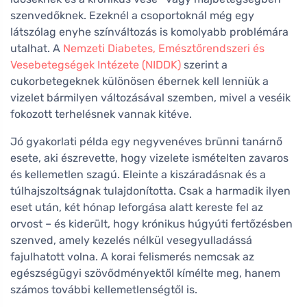
szenvedőknek. Ezeknél a csoportoknál még egy
látszólag enyhe színváltozás is komolyabb problémára
utalhat. A
Nemzeti Diabetes, Emésztőrendszeri és
Vesebetegségek Intézete (NIDDK)
szerint a
cukorbetegeknek különösen ébernek kell lenniük a
vizelet bármilyen változásával szemben, mivel a veséik
fokozott terhelésnek vannak kitéve.
Jó gyakorlati példa egy negyvenéves brünni tanárnő
esete, aki észrevette, hogy vizelete ismételten zavaros
és kellemetlen szagú. Eleinte a kiszáradásnak és a
túlhajszoltságnak tulajdonította. Csak a harmadik ilyen
eset után, két hónap leforgása alatt kereste fel az
orvost – és kiderült, hogy krónikus húgyúti fertőzésben
szenved, amely kezelés nélkül vesegyulladássá
fajulhatott volna. A korai felismerés nemcsak az
egészségügyi szövődményektől kímélte meg, hanem
számos további kellemetlenségtől is.