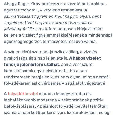
Ahogy Roger Kirby professzor, a vezető brit urológus
egyszer mondta:
„A vizelet a test ablaka. A
színváltozásait figyelmen kívül hagyni olyan, mint
figyelmen kívül hagyni az autó műszerfalán a
jelzőlámpát."
Ez a metafora pontosan kifejezi, miért
kellene a vizelet figyelemmel kísérésének a mindennapi
egészségmegőrzés természetes részévé válnia.
A színen kívül szerepet játszik az állag, a vizelés
gyakorisága és a hab jelenléte is.
A habos vizelet
fehérje jelenlétére utalhat
, ami a veseszűrő
károsodásának egyik első tünete. Ha a hab
rendszeresen megjelenik, és nem olyan, mint a normál
folyadékáramláskor, érdemes vizsgálatot végeztetni.
A
folyadékbevitel
marad a legegyszerűbb és
leghatékonyabb módszer a vizelet színének pozitív
befolyásolására. Az ajánlott folyadékbevitel felnőttek
számára napi két liter körül van, fizikai aktivitás, meleg