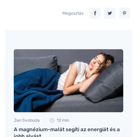
Megosztás
Jan Svoboda
12 min
Anna 
A magnézium-malát segíti az energiát és a
Hogya
jobb alvást
leves