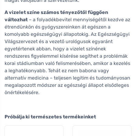
magát valójában a szervezetünk.
A vizelet színe számos tényezőtől függően
változhat
– a folyadékbevitel mennyiségétől kezdve az
étrendünkön és gyógyszereinken át egészen a
komolyabb egészségügyi állapotokig. Az Egészségügyi
Világszervezet és a vezető urológusok egyaránt
egyetértenek abban, hogy a vizelet színének
rendszeres figyelemmel kísérése segíthet a problémák
korai stádiumban való felismerésében, amikor a kezelés
a leghatékonyabb. Tehát ez nem babona vagy
alternatív medicina – teljesen legitim és tudományosan
megalapozott módszer az egészségi állapot elsődleges
önértékelésére.
Próbálja ki természetes termékeinket