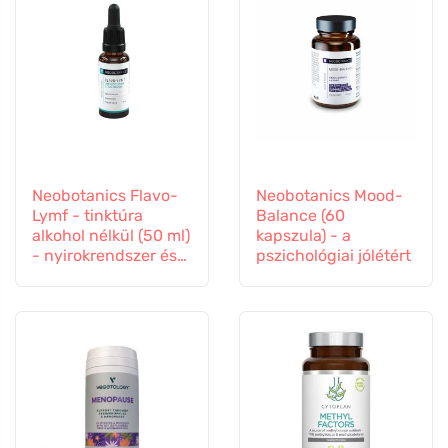
Neobotanics Flavo-
Neobotanics Mood-
Lymf - tinktúra
Balance (60
alkohol nélkül (50 ml)
kapszula) - a
- nyirokrendszer és
pszichológiai jólétért
érrendszer