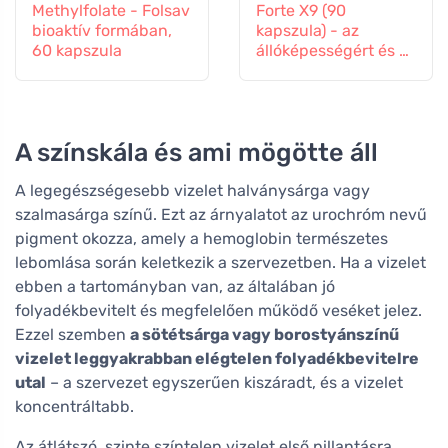
Methylfolate - Folsav
Forte X9 (90
bioaktív formában,
kapszula) - az
60 kapszula
állóképességért és a
vitalitásért
A színskála és ami mögötte áll
A legegészségesebb vizelet halványsárga vagy
szalmasárga színű. Ezt az árnyalatot az urochróm nevű
pigment okozza, amely a hemoglobin természetes
lebomlása során keletkezik a szervezetben. Ha a vizelet
ebben a tartományban van, az általában jó
folyadékbevitelt és megfelelően működő veséket jelez.
Ezzel szemben
a sötétsárga vagy borostyánszínű
vizelet leggyakrabban elégtelen folyadékbevitelre
utal
– a szervezet egyszerűen kiszáradt, és a vizelet
koncentráltabb.
Az átlátszó, szinte színtelen vizelet első pillantásra