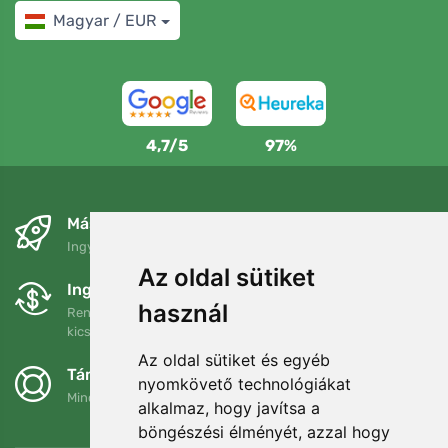
Magyar / EUR
4,7/5
97%
Másnapra és ingyenesen
Ingyenes szállítás a következő összeg felett: 80 EUR
Az oldal sütiket
Ingyenes csere és visszaküldés
használ
Rendelését 90 napon belül bármikor visszaküldheti vagy
kicserélheti.
Az oldal sütiket és egyéb
Támogatjuk a Trees.org-ot
nyomkövető technológiákat
Minden megrendelésért ültetünk egy fát! Bővebben
Rólunk
.
alkalmaz, hogy javítsa a
böngészési élményét, azzal hogy