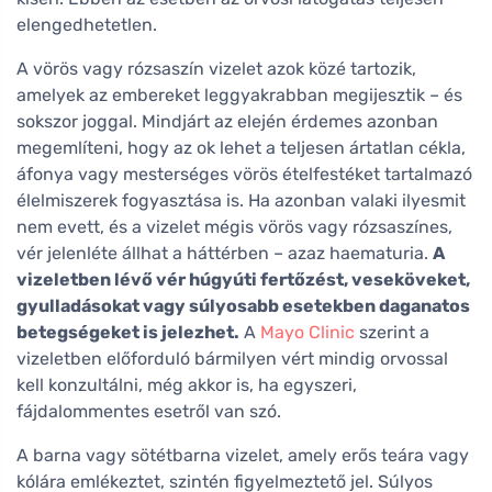
elengedhetetlen.
A vörös vagy rózsaszín vizelet azok közé tartozik,
amelyek az embereket leggyakrabban megijesztik – és
sokszor joggal. Mindjárt az elején érdemes azonban
megemlíteni, hogy az ok lehet a teljesen ártatlan cékla,
áfonya vagy mesterséges vörös ételfestéket tartalmazó
élelmiszerek fogyasztása is. Ha azonban valaki ilyesmit
nem evett, és a vizelet mégis vörös vagy rózsaszínes,
vér jelenléte állhat a háttérben – azaz haematuria.
A
vizeletben lévő vér húgyúti fertőzést, veseköveket,
gyulladásokat vagy súlyosabb esetekben daganatos
betegségeket is jelezhet.
A
Mayo Clinic
szerint a
vizeletben előforduló bármilyen vért mindig orvossal
kell konzultálni, még akkor is, ha egyszeri,
fájdalommentes esetről van szó.
A barna vagy sötétbarna vizelet, amely erős teára vagy
kólára emlékeztet, szintén figyelmeztető jel. Súlyos