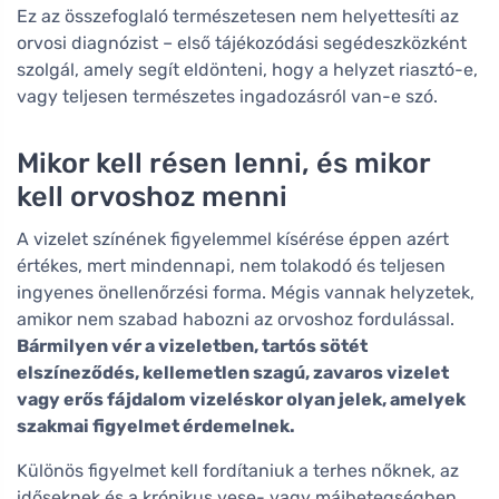
Ez az összefoglaló természetesen nem helyettesíti az
orvosi diagnózist – első tájékozódási segédeszközként
szolgál, amely segít eldönteni, hogy a helyzet riasztó-e,
vagy teljesen természetes ingadozásról van-e szó.
Mikor kell résen lenni, és mikor
kell orvoshoz menni
A vizelet színének figyelemmel kísérése éppen azért
értékes, mert mindennapi, nem tolakodó és teljesen
ingyenes önellenőrzési forma. Mégis vannak helyzetek,
amikor nem szabad habozni az orvoshoz fordulással.
Bármilyen vér a vizeletben, tartós sötét
elszíneződés, kellemetlen szagú, zavaros vizelet
vagy erős fájdalom vizeléskor olyan jelek, amelyek
szakmai figyelmet érdemelnek.
Különös figyelmet kell fordítaniuk a terhes nőknek, az
időseknek és a krónikus vese- vagy májbetegségben