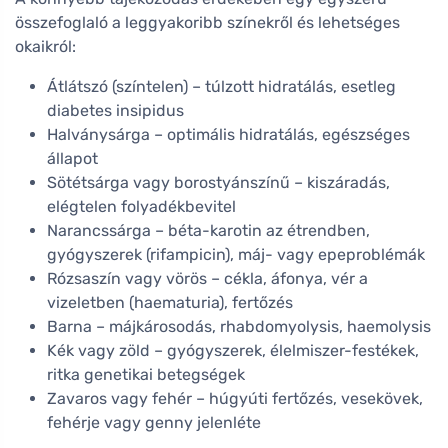
összefoglaló a leggyakoribb színekről és lehetséges
okaikról:
Átlátszó (színtelen) – túlzott hidratálás, esetleg
diabetes insipidus
Halványsárga – optimális hidratálás, egészséges
állapot
Sötétsárga vagy borostyánszínű – kiszáradás,
elégtelen folyadékbevitel
Narancssárga – béta-karotin az étrendben,
gyógyszerek (rifampicin), máj- vagy epeproblémák
Rózsaszín vagy vörös – cékla, áfonya, vér a
vizeletben (haematuria), fertőzés
Barna – májkárosodás, rhabdomyolysis, haemolysis
Kék vagy zöld – gyógyszerek, élelmiszer-festékek,
ritka genetikai betegségek
Zavaros vagy fehér – húgyúti fertőzés, vesekövek,
fehérje vagy genny jelenléte