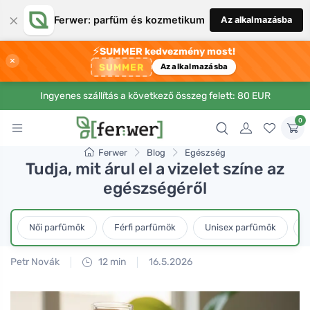
×
Ferwer: parfüm és kozmetikum
Az alkalmazásba
⚡
SUMMER kedvezmény most!
×
SUMMER
Az alkalmazásba
Ingyenes szállítás a következő összeg felett: 80 EUR
0
Ferwer
Blog
Egészség
Tudja, mit árul el a vizelet színe az
egészségéről
Női parfümök
Férfi parfümök
Unisex parfümök
L
Petr Novák
12 min
16.5.2026