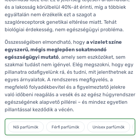
és a lakosság körülbelül 40%-át érinti, míg a többiek
egyáltalán nem érzékelik ezt a szagot a
szaglóreceptorok genetikai eltérése miatt. Tehát
biológiai érdekesség, nem egészségügyi probléma.
Összességében elmondható, hogy
a vizelet színe
egyszerű, mégis meglepően sokatmondó
egészségügyi mutató
, amely sem eszközöket, sem
szakmai tudást nem igényel. Elég megszokni, hogy egy
pillanatra odafigyelünk rá, és tudni, mit jelenthetnek az
egyes árnyalatok. A rendszeres megfigyelés, a
megfelelő folyadékbevitel és a figyelmeztető jelekre
való időbeni reagálás a vesék és az egész húgyrendszer
egészségének alapvető pillérei – és mindez egyetlen
pillantással kezdődik a vécén.
Női parfümök
Férfi parfümök
Unisex parfümök
L