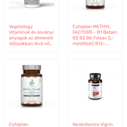
Vegetology
Cytoplan METHYL
Vitaminok és ásványi
FACTORS - B1 Betain
anyagok az átmeneti
B2 B2 B6 Folsav (L-
időszakban lévő nők
metilfolát) B12-
számára, 60
vitamin és cink, 60
kapszula
kapszula
Cytoplan
Neobotanics Vigrin