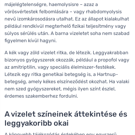
májelégtelenségre, haemolysisre – azaz a
vörösvértestek felbomlására – vagy rhabdomyolysis
nevű izomkárosodásra utalhat. Ez az állapot kialakulhat
például rendkívül megterhelő fizikai teljesítmény vagy
súlyos sérülés után. A barna vizeletet soha nem szabad
figyelmen kívül hagyni.
A kék vagy zöld vizelet ritka, de létezik. Leggyakrabban
bizonyos gyógyszerek okozzák, például a propofol vagy
az amitriptilin, vagy speciális élelmiszer-festékek.
Létezik egy ritka genetikai betegség is, a Hartnup-
betegség, amely kékes elszíneződést okozhat. Ha valaki
nem szed gyógyszereket, mégis ilyen színt észlel,
érdemes szakemberhez fordulni.
A vizelet színeinek áttekintése és
leggyakoribb okai
A könnyebb tájékozódás érdekében egy egyszerű