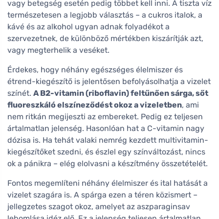
vagy betegség esetén pedig többet kell inni. A tiszta víz
természetesen a legjobb választás – a cukros italok, a
kávé és az alkohol ugyan adnak folyadékot a
szervezetnek, de különböző mértékben kiszárítják azt,
vagy megterhelik a veséket.
Érdekes, hogy néhány egészséges élelmiszer és
étrend-kiegészítő is jelentősen befolyásolhatja a vizelet
színét.
A B2-vitamin (riboflavin) feltűnően sárga, sőt
fluoreszkáló elszíneződést okoz a vizeletben
, ami
nem ritkán megijeszti az embereket. Pedig ez teljesen
ártalmatlan jelenség. Hasonlóan hat a C-vitamin nagy
dózisa is. Ha tehát valaki nemrég kezdett multivitamin-
kiegészítőket szedni, és észlel egy színváltozást, nincs
ok a pánikra – elég elolvasni a készítmény összetételét.
Fontos megemlíteni néhány élelmiszer és ital hatását a
vizelet szagára is. A spárga ezen a téren közismert –
jellegzetes szagot okoz, amelyet az aszparaginsav
lebomlása idéz elő. Ez a jelenség teljesen ártalmatlan,