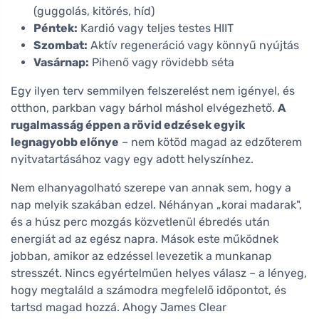
(guggolás, kitörés, híd)
Péntek:
Kardió vagy teljes testes HIIT
Szombat:
Aktív regeneráció vagy könnyű nyújtás
Vasárnap:
Pihenő vagy rövidebb séta
Egy ilyen terv semmilyen felszerelést nem igényel, és
otthon, parkban vagy bárhol máshol elvégezhető.
A
rugalmasság éppen a rövid edzések egyik
legnagyobb előnye
– nem kötöd magad az edzőterem
nyitvatartásához vagy egy adott helyszínhez.
Nem elhanyagolható szerepe van annak sem, hogy a
nap melyik szakában edzel. Néhányan „korai madarak",
és a húsz perc mozgás közvetlenül ébredés után
energiát ad az egész napra. Mások este működnek
jobban, amikor az edzéssel levezetik a munkanap
stresszét. Nincs egyértelműen helyes válasz – a lényeg,
hogy megtaláld a számodra megfelelő időpontot, és
tartsd magad hozzá. Ahogy James Clear