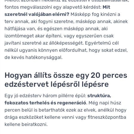
fontos megválaszolni egy alapvető kérdést:
Mit
szeretnél valójában elérni?
Másképp fog kinézni a
terv annak, aki fogyni szeretne, másképp annak, akinek
hátfájása van, és egészen másképp annak, aki
izomtömeget akar építeni, vagy egyszerűen csak
javítani szeretné az állóképességét. Egyértelmű cél
nélkül ugyanis könnyen előfordulhat, hogy sokat edzel,
de kevés hatékonysággal.
Hogyan állíts össze egy 20 perces
edzéstervet lépésről lépésre
Egy jó edzésterv három pillérre épül:
struktúra,
fokozatos terhelés és regeneráció
. Még napi húsz
percen belül is betarthatók ezek az elvek, anélkül hogy
drága eszközöket kellene venni vagy fitneszközpontba
kellene beiratkozni.