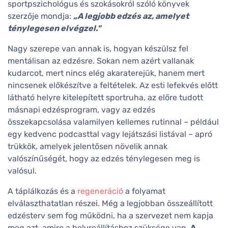
sportpszichológus és szokásokról szóló könyvek
szerzője mondja:
„A legjobb edzés az, amelyet
ténylegesen elvégzel."
Nagy szerepe van annak is, hogyan készülsz fel
mentálisan az edzésre. Sokan nem azért vallanak
kudarcot, mert nincs elég akaraterejük, hanem mert
nincsenek előkészítve a feltételek. Az esti lefekvés előtt
látható helyre kitelepített sportruha, az előre tudott
másnapi edzésprogram, vagy az edzés
összekapcsolása valamilyen kellemes rutinnal – például
egy kedvenc podcasttal vagy lejátszási listával – apró
trükkök, amelyek jelentősen növelik annak
valószínűségét, hogy az edzés ténylegesen meg is
valósul.
A táplálkozás és a
regeneráció
a folyamat
elválaszthatatlan részei. Még a legjobban összeállított
edzésterv sem fog működni, ha a szervezet nem kapja
meg azt, amire a helyreállításhoz szüksége van.
A