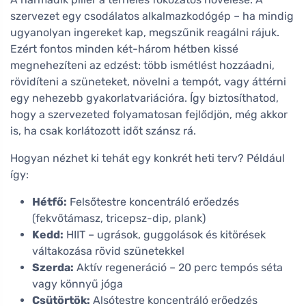
szervezet egy csodálatos alkalmazkodógép – ha mindig
ugyanolyan ingereket kap, megszűnik reagálni rájuk.
Ezért fontos minden két-három hétben kissé
megnehezíteni az edzést: több ismétlést hozzáadni,
rövidíteni a szüneteket, növelni a tempót, vagy áttérni
egy nehezebb gyakorlatvariációra. Így biztosíthatod,
hogy a szervezeted folyamatosan fejlődjön, még akkor
is, ha csak korlátozott időt szánsz rá.
Hogyan nézhet ki tehát egy konkrét heti terv? Például
így:
Hétfő:
Felsőtestre koncentráló erőedzés
(fekvőtámasz, tricepsz-dip, plank)
Kedd:
HIIT – ugrások, guggolások és kitörések
váltakozása rövid szünetekkel
Szerda:
Aktív regeneráció – 20 perc tempós séta
vagy könnyű jóga
Csütörtök:
Alsótestre koncentráló erőedzés