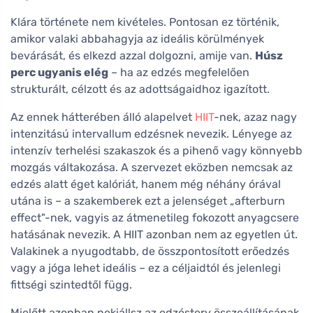
Klára története nem kivételes. Pontosan ez történik,
amikor valaki abbahagyja az ideális körülmények
bevárását, és elkezd azzal dolgozni, amije van.
Húsz
perc ugyanis elég
– ha az edzés megfelelően
strukturált, célzott és az adottságaidhoz igazított.
Az ennek hátterében álló alapelvet
HIIT
-nek, azaz nagy
intenzitású intervallum edzésnek nevezik. Lényege az
intenzív terhelési szakaszok és a pihenő vagy könnyebb
mozgás váltakozása. A szervezet eközben nemcsak az
edzés alatt éget kalóriát, hanem még néhány órával
utána is – a szakemberek ezt a jelenséget „afterburn
effect"-nek, vagyis az átmenetileg fokozott anyagcsere
hatásának nevezik. A HIIT azonban nem az egyetlen út.
Valakinek a nyugodtabb, de összpontosított erőedzés
vagy a jóga lehet ideális – ez a céljaidtól és jelenlegi
fittségi szintedtől függ.
Mielőtt azonban nekiállsz az edzésterv összeállításának,