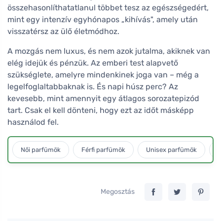
összehasonlíthatatlanul többet tesz az egészségedért,
mint egy intenzív egyhónapos „kihívás", amely után
visszatérsz az ülő életmódhoz.
A mozgás nem luxus, és nem azok jutalma, akiknek van
elég idejük és pénzük. Az emberi test alapvető
szükséglete, amelyre mindenkinek joga van – még a
legelfoglaltabbaknak is. És napi húsz perc? Az
kevesebb, mint amennyit egy átlagos sorozatepizód
tart. Csak el kell dönteni, hogy ezt az időt másképp
használod fel.
Női parfümök
Férfi parfümök
Unisex parfümök
L
Megosztás