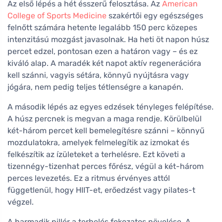
Az első lépés a hét ésszerű felosztása. Az
American
College of Sports Medicine
szakértői egy egészséges
felnőtt számára hetente legalább 150 perc közepes
intenzitású mozgást javasolnak. Ha heti öt napon húsz
percet edzel, pontosan ezen a határon vagy – és ez
kiváló alap. A maradék két napot aktív regenerációra
kell szánni, vagyis sétára, könnyű nyújtásra vagy
jógára, nem pedig teljes tétlenségre a kanapén.
A második lépés az egyes edzések tényleges felépítése.
A húsz percnek is megvan a maga rendje. Körülbelül
két-három percet kell bemelegítésre szánni – könnyű
mozdulatokra, amelyek felmelegítik az izmokat és
felkészítik az ízületeket a terhelésre. Ezt követi a
tizennégy-tizenhat perces főrész, végül a két-három
perces levezetés. Ez a ritmus érvényes attól
függetlenül, hogy HIIT-et, erőedzést vagy pilates-t
végzel.
A harmadik pillér a terhelés fokozatos növelése. A