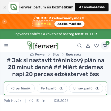
×
Ferwer: parfüm és kozmetikum
Az alkalmazásba
⚡
SUMMER kedvezmény most!
×
SUMMER
Az alkalmazásba
Ingyenes szállítás a következő összeg felett: 80 EUR
0
Ferwer
Blog
Egészség
# Jak si nastavit tréninkový plán na
20 minut denně ## Miért érdemes
napi 20 perces edzéstervet öss
Női parfümök
Férfi parfümök
Unisex parfümök
L
Petr Novák
13 min
17.5.2026