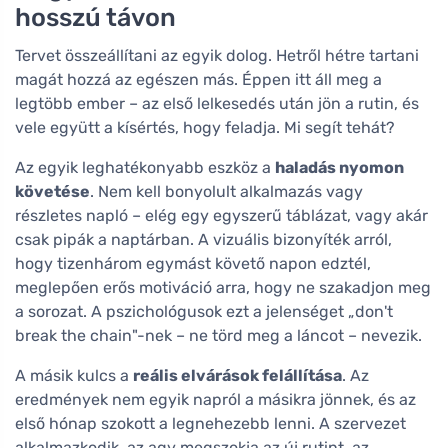
hosszú távon
Tervet összeállítani az egyik dolog. Hetről hétre tartani
magát hozzá az egészen más. Éppen itt áll meg a
legtöbb ember – az első lelkesedés után jön a rutin, és
vele együtt a kísértés, hogy feladja. Mi segít tehát?
Az egyik leghatékonyabb eszköz a
haladás nyomon
követése
. Nem kell bonyolult alkalmazás vagy
részletes napló – elég egy egyszerű táblázat, vagy akár
csak pipák a naptárban. A vizuális bizonyíték arról,
hogy tizenhárom egymást követő napon edztél,
meglepően erős motiváció arra, hogy ne szakadjon meg
a sorozat. A pszichológusok ezt a jelenséget „don't
break the chain"-nek – ne törd meg a láncot – nevezik.
A másik kulcs a
reális elvárások felállítása
. Az
eredmények nem egyik napról a másikra jönnek, és az
első hónap szokott a legnehezebb lenni. A szervezet
alkalmazkodik, az agy megszokja az új rutint, az