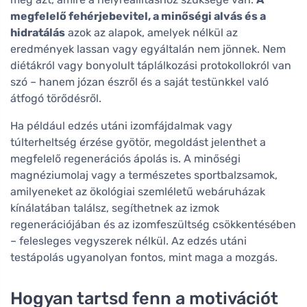
megfelelő fehérjebevitel, a minőségi alvás és a
hidratálás
azok az alapok, amelyek nélkül az
eredmények lassan vagy egyáltalán nem jönnek. Nem
diétákról vagy bonyolult táplálkozási protokollokról van
szó – hanem józan észről és a saját testünkkel való
átfogó törődésről.
Ha például edzés utáni izomfájdalmak vagy
túlterheltség érzése gyötör, megoldást jelenthet a
megfelelő regenerációs ápolás is. A minőségi
magnéziumolaj vagy a természetes sportbalzsamok,
amilyeneket az ökológiai szemléletű webáruházak
kínálatában találsz, segíthetnek az izmok
regenerációjában és az izomfeszültség csökkentésében
– felesleges vegyszerek nélkül. Az edzés utáni
testápolás ugyanolyan fontos, mint maga a mozgás.
Hogyan tartsd fenn a motivációt