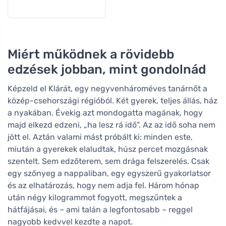
Miért működnek a rövidebb
edzések jobban, mint gondolnád
Képzeld el Klárát, egy negyvenhároméves tanárnőt a
közép-csehországi régióból. Két gyerek, teljes állás, ház
a nyakában. Évekig azt mondogatta magának, hogy
majd elkezd edzeni, „ha lesz rá idő". Az az idő soha nem
jött el. Aztán valami mást próbált ki: minden este,
miután a gyerekek elaludtak, húsz percet mozgásnak
szentelt. Sem edzőterem, sem drága felszerelés. Csak
egy szőnyeg a nappaliban, egy egyszerű gyakorlatsor
és az elhatározás, hogy nem adja fel. Három hónap
után négy kilogrammot fogyott, megszűntek a
hátfájásai, és – ami talán a legfontosabb – reggel
nagyobb kedvvel kezdte a napot.