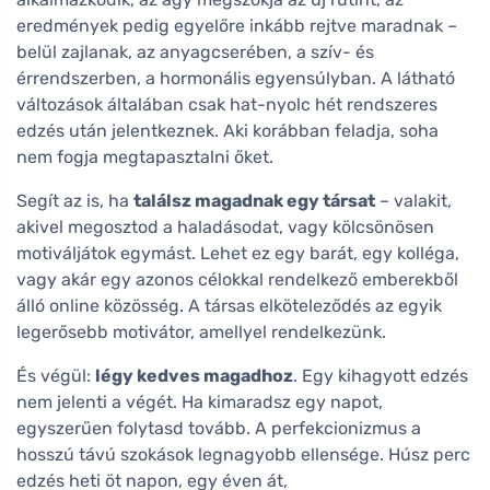
eredmények pedig egyelőre inkább rejtve maradnak –
belül zajlanak, az anyagcserében, a szív- és
érrendszerben, a hormonális egyensúlyban. A látható
változások általában csak hat-nyolc hét rendszeres
edzés után jelentkeznek. Aki korábban feladja, soha
nem fogja megtapasztalni őket.
Segít az is, ha
találsz magadnak egy társat
– valakit,
akivel megosztod a haladásodat, vagy kölcsönösen
motiváljátok egymást. Lehet ez egy barát, egy kolléga,
vagy akár egy azonos célokkal rendelkező emberekből
álló online közösség. A társas elköteleződés az egyik
legerősebb motivátor, amellyel rendelkezünk.
És végül:
légy kedves magadhoz
. Egy kihagyott edzés
nem jelenti a végét. Ha kimaradsz egy napot,
egyszerűen folytasd tovább. A perfekcionizmus a
hosszú távú szokások legnagyobb ellensége. Húsz perc
edzés heti öt napon, egy éven át,