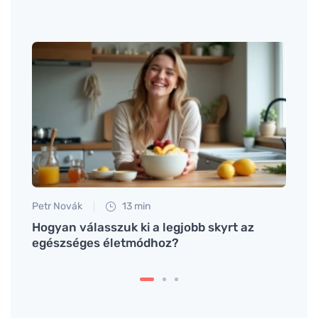
Petr Novák
13 min
Tomáš
a nők
Hogyan válasszuk ki a legjobb skyrt az
Hogy
egészséges életmódhoz?
finom