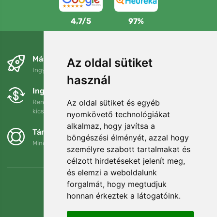
4,7/5
97%
Másnapra és ingyenesen
Az oldal sütiket
Ingyenes szállítás a következő összeg felett: 80 EUR
használ
Ingyenes csere és visszaküldés
Az oldal sütiket és egyéb
Rendelését 90 napon belül bármikor visszaküldheti vagy
kicserélheti.
nyomkövető technológiákat
alkalmaz, hogy javítsa a
Támogatjuk a Trees.org-ot
böngészési élményét, azzal hogy
Minden megrendelésért ültetünk egy fát! Bővebben
Rólunk
.
személyre szabott tartalmakat és
célzott hirdetéseket jelenít meg,
és elemzi a weboldalunk
forgalmát, hogy megtudjuk
honnan érkeztek a látogatóink.