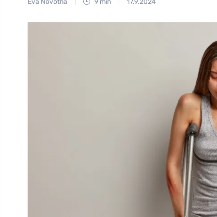
Eva Novotná
9 min
17.9.2024