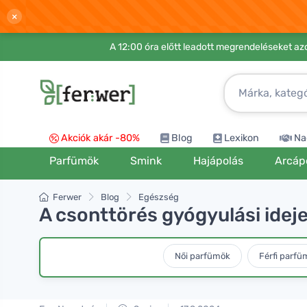
×
A 12:00 óra előtt leadott megrendeléseket azo
Akciók akár -80%
Blog
Lexikon
Na
Parfümök
Smink
Hajápolás
Arcáp
Ferwer
Blog
Egészség
A csonttörés gyógyulási idej
Női parfümök
Férfi parfü