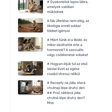
# Gyakorlatok lapos lábra,
amelyek valóban
működnek
A fák ültetése nem elég, az
ökológia ennél sokkal
többet igényel
# Miért tűnik el a libidó, és
mikor okolhatók érte a
hormonok? A szexuális
vágy csökkenése sokakat
# Hogyan éljük túl az első
iskolai évet az egész
család stressz nélkül
# Recepty na jídla, která
chutnají lépe druhý den
## Proč některá jídla
chutná lépe druhý den?
Mno