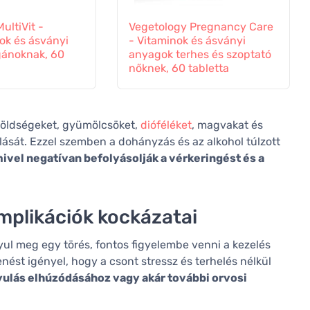
ultiVit -
Vegetology Pregnancy Care
ok és ásványi
- Vitaminok és ásványi
ánoknak, 60
anyagok terhes és szoptató
nőknek, 60 tabletta
zöldségeket, gyümölcsöket,
dióféléket
, magvakat és
lását. Ezzel szemben a dohányzás és az alkohol túlzott
mivel negatívan befolyásolják a vérkeringést és a
omplikációk kockázatai
yul meg egy törés, fontos figyelembe venni a kezelés
enést igényel, hogy a csont stressz és terhelés nélkül
yulás elhúzódásához vagy akár további orvosi