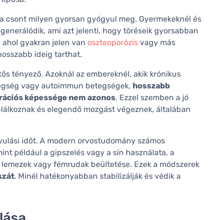
 a csont milyen gyorsan gyógyul meg. Gyermekeknél és
generálódik, ami azt jelenti, hogy töréseik gyorsabban
 ahol gyakran jelen van
oszteoporózis
vagy más
osszabb ideig tarthat.
tős tényező. Azoknál az embereknél, akik krónikus
tegség vagy autoimmun betegségek,
hosszabb
nerációs képessége nem azonos
. Ezzel szemben a jó
áplálkoznak és elegendő mozgást végeznek, általában
gyulási időt. A modern orvostudomány számos
mint például a gipszelés vagy a sín használata, a
, lemezek vagy fémrudak beültetése. Ezek a módszerek
szát
. Minél hatékonyabban stabilizálják és védik a
lása