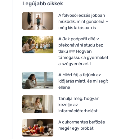
Legújabb cikkek
A folyosói edzés jobban
működik, mint gondolná –
még kis lakásban is
# Jak podpořit dítě v
překonávání studu bez
tlaku ## Hogyan
támogassuk a gyermeket
a szégyenérzet l
# Miért fáj a fejünk az
időjárás miatt, és mi segít
ellene
Tanulja meg, hogyan
kezelje az
információterhelést
A cukormentes befőzés
megér egy próbát