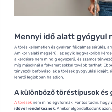
Mennyi idő alatt gyógyul
A törés kellemetlen és gyakran fájdalmas sérülés, am
Amikor valaki megsérül, az egyik leggyakoribb kérdé
a kérdésre nem mindig egyszerű, és számos tényező
míg másoknál a folyamat sokkal tovább tarthat. Ebb
tényezők befolyásolják a törések gyógyulási idejét,
lehető legjobban haladjon.
A különböző töréstípusok és 
A törések
nem mind egyformák. Fontos tudni, hogy
idővel rendelkeznek
. Amikor elgondolkodunk azon,