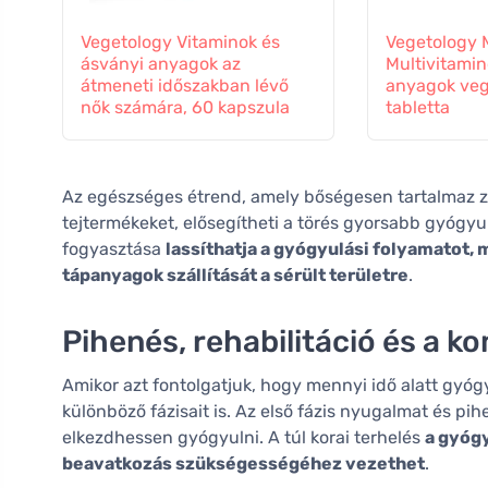
Vegetology Vitaminok és
Vegetology M
ásványi anyagok az
Multivitamin
átmeneti időszakban lévő
anyagok veg
nők számára, 60 kapszula
tabletta
Az egészséges étrend, amely bőségesen tartalmaz 
tejtermékeket, elősegítheti a törés gyorsabb gyógyu
fogyasztása
lassíthatja a gyógyulási folyamatot, 
tápanyagok szállítását a sérült területre
.
Pihenés, rehabilitáció és a k
Amikor azt fontolgatjuk, hogy mennyi idő alatt gyóg
különböző fázisait is. Az első fázis nyugalmat és pih
elkezdhessen gyógyulni. A túl korai terhelés
a gyóg
beavatkozás szükségességéhez vezethet
.