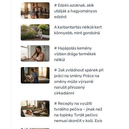
# Edzés azoknak, akik
utálják a hagyományos
edzést
A karbantartás nélküli kert
könnyebb, mint gondolná
# Hajápolás kemény
vízben drága termékek
nélkül
# Jak zvládnout spánek při
práci na směny Práce na
směny může výrazně
narušit přirozený
cirkadiánní
# Recepty na využití
tvrdého pečiva – jinak než
na topinky Tvrdé pečivo
nemusí skončit v koši. Exis