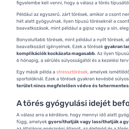
figyelembe kell venni, hogy a válasz a törés típusátó
Például az egyszerű, zárt törések, amikor a csont ne
hét alatt gyógyulnak. Ilyen típusú töréseknél a cso
beavatkozások, mint például a gipsz vagy a sín, el
Bonyolultabb törések, mint például a nyílt törések, a
beavatkozást igényelnek. Ezek a törések
gyakran la
komplikációk kockázata magasabb
. Az ilyen típus
6 hónapig, a sérülés súlyosságától és a kezelési ter
Egy másik példa a
stressztörések
, amelyek ismétlődő
sportolóknál. Ezek a törések gyakran kevésbé súlyo
terület nincs megfelelően védve és tehermentesí
A törés gyógyulási idejét bef
A válasz arra a kérdésre, hogy mennyi idő alatt gyó
függ, amelyek
gyorsíthatják vagy lassíthatják a g
az általános egészségi állapot, az életmód és a törés