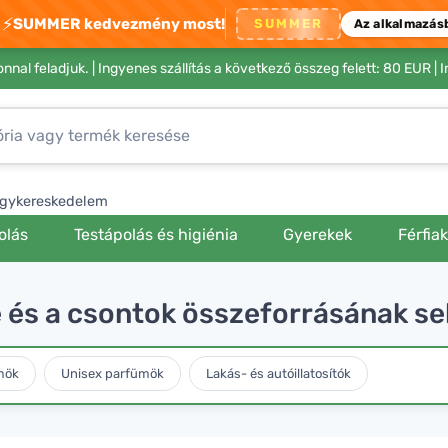
⚡
SUMMER kedvezmény most!
SUMMER
Az alkalmazás
nnal feladjuk. |
Ingyenes szállítás a következő összeg felett: 80 EUR
| 
gykereskedelem
olás
Testápolás és higiénia
Gyerekek
Férfia
e és a csontok összeforrásának s
mök
Unisex parfümök
Lakás- és autóillatosítók