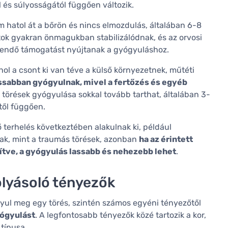
l és súlyosságától függően változik.
m hatol át a bőrön és nincs elmozdulás, általában 6-8
ntok gyakran önmagukban stabilizálódnak, és az orvosi
egendő támogatást nyújtanak a gyógyuláshoz.
hol a csont ki van téve a külső környezetnek, műtéti
ssabban gyógyulnak, mivel a fertőzés és egyéb
ú törések gyógyulása sokkal tovább tarthat, általában 3-
vtől függően.
 terhelés következtében alakulnak ki, például
sak, mint a traumás törések, azonban
ha az érintett
tve, a gyógyulás lassabb és nehezebb lehet
.
olyásoló tényezők
gyul meg egy törés, szintén számos egyéni tényezőtől
yógyulást
. A legfontosabb tényezők közé tartozik a kor,
 típusa.