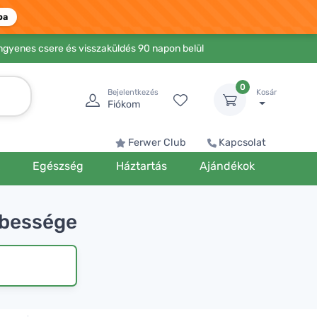
ba
Ingyenes csere és visszaküldés 90 napon belül
0
Bejelentkezés
Kosár
Fiókom
Ferwer Club
Kapcsolat
k
Egészség
Háztartás
Ajándékok
ebessége