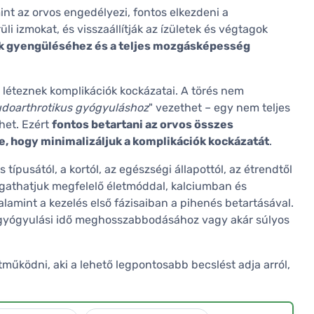
int az orvos engedélyezi, fontos elkezdeni a
üli izmokat, és visszaállítják az ízületek és végtagok
k gyengüléséhez és a teljes mozgásképesség
s léteznek komplikációk kockázatai. A törés nem
doarthrotikus gyógyuláshoz
" vezethet – egy nem teljes
het. Ezért
fontos betartani az orvos összes
re, hogy minimalizáljuk a komplikációk kockázatát
.
 típusától, a kortól, az egészségi állapottól, az étrendtől
ogathatjuk megfelelő életmóddal, kalciumban és
lamint a kezelés első fázisaiban a pihenés betartásával.
 gyógyulási idő meghosszabbodásához vagy akár súlyos
tműködni, aki a lehető legpontosabb becslést adja arról,