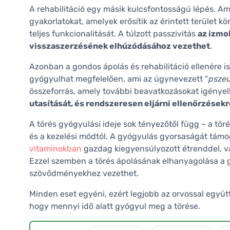
A rehabilitáció egy másik kulcsfontosságú lépés. Am
gyakorlatokat, amelyek erősítik az érintett terület kör
teljes funkcionalitását. A túlzott passzivitás
az izmo
visszaszerzésének elhúzódásához vezethet
.
Azonban a gondos ápolás és rehabilitáció ellenére i
gyógyulhat megfelelően, ami az úgynevezett "
pszeu
összeforrás, amely további beavatkozásokat igényel
utasítását, és rendszeresen eljárni ellenőrzések
A törés gyógyulási ideje sok tényezőtől függ – a törés
és a kezelési módtól. A gyógyulás gyorsaságát tám
vitaminokban
gazdag kiegyensúlyozott étrenddel, va
Ezzel szemben a törés ápolásának elhanyagolása a
szövődményekhez vezethet.
Minden eset egyéni, ezért legjobb az orvossal együt
hogy mennyi idő alatt gyógyul meg a törése.