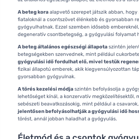
A beteg kora
alapvető szerepet játszik abban, hogy
fiataloknál a csontszövet élénkebb és gyorsabban re
gyógyulhatnak. Ezzel szemben idősebb embereknél,
degeneratív csontbetegség, a gyógyulási folyamat h
A beteg általános egészségi állapota
szintén jelen
betegségekben szenvednek, mint például cukorbe
gyógyulási idő fordulhat elő, mivel testük rege
fizikai állapotú emberek, akik kiegyensúlyozottan t
gyorsabban gyógyulnak.
A törés kezelési módja
szintén befolyásolja a gyó
lehetőséget kínál, a konzervatív megközelítésektől, 
sebészeti beavatkozásokig, mint például a csavarok
jelentősen befolyásolhatják a gyógyulási idő hos
törést, annál jobban haladhat a gyógyulás.
Életmód és a csontok gyógyu