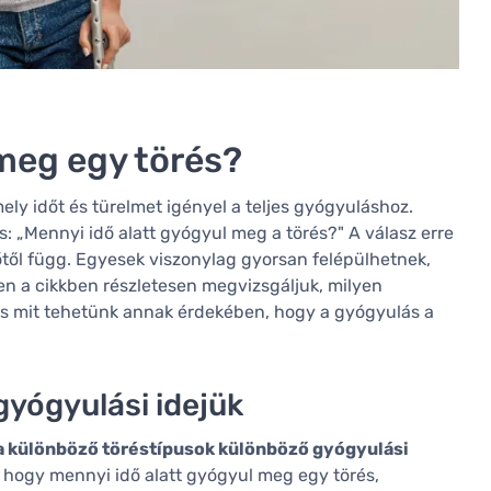
 meg egy törés?
ely időt és türelmet igényel a teljes gyógyuláshoz.
s: „Mennyi idő alatt gyógyul meg a törés?" A válasz erre
től függ. Egyesek viszonylag gyorsan felépülhetnek,
en a cikkben részletesen megvizsgáljuk, milyen
 és mit tehetünk annak érdekében, hogy a gyógyulás a
gyógyulási idejük
a különböző töréstípusok különböző gyógyulási
 hogy mennyi idő alatt gyógyul meg egy törés,