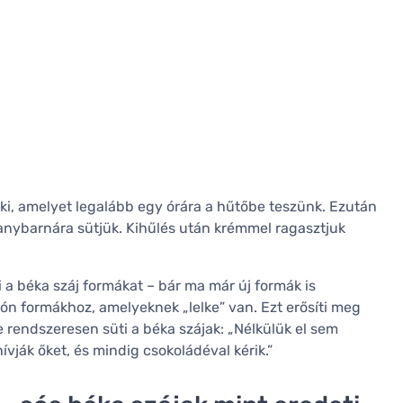
i, amelyet legalább egy órára a hűtőbe teszünk. Ezután
anybarnára sütjük. Kihűlés után krémmel ragasztjuk
a béka száj formákat – bár ma már új formák is
ón formákhoz, amelyeknek „lelke” van. Ezt erősíti meg
 rendszeresen süti a béka szájak: „Nélkülük el sem
vják őket, és mindig csokoládéval kérik.”