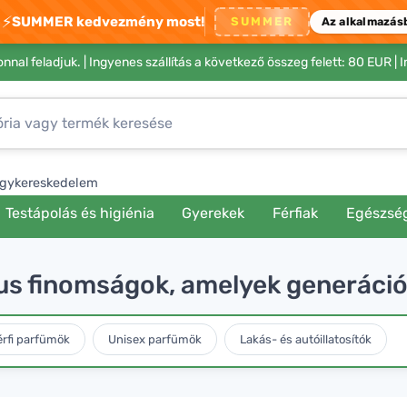
⚡
SUMMER kedvezmény most!
SUMMER
Az alkalmazás
nnal feladjuk. |
Ingyenes szállítás a következő összeg felett: 80 EUR
| 
gykereskedelem
Testápolás és higiénia
Gyerekek
Férfiak
Egészsé
s finomságok, amelyek generáció
érfi parfümök
Unisex parfümök
Lakás- és autóillatosítók