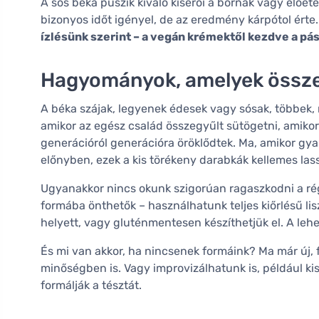
A sós béka puszik kiváló kísérői a bornak vagy előét
bizonyos időt igényel, de az eredmény kárpótol érte
ízlésünk szerint – a vegán krémektől kezdve a pá
Hagyományok, amelyek össze
A béka szájak, legyenek édesek vagy sósak, többek, 
amikor az egész család összegyűlt sütögetni, amikor 
generációról generációra öröklődtek. Ma, amikor gya
előnyben, ezek a kis törékeny darabkák kellemes lass
Ugyanakkor nincs okunk szigorúan ragaszkodni a ré
formába önthetők – használhatunk teljes kiőrlésű l
helyett, vagy gluténmentesen készíthetjük el. A lehe
És mi van akkor, ha nincsenek formáink? Ma már új, 
minőségben is. Vagy improvizálhatunk is, például ki
formálják a tésztát.