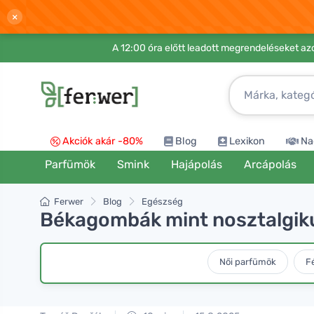
×
A 12:00 óra előtt leadott megrendeléseket azo
Akciók akár -80%
Blog
Lexikon
Na
Parfümök
Smink
Hajápolás
Arcápolás
Ferwer
Blog
Egészség
Békagombák mint nosztalgiku
Női parfümök
F