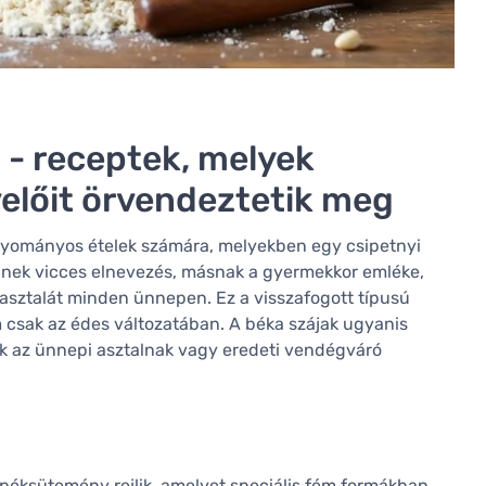
 - receptek, melyek
előit örvendeztetik meg
gyományos ételek számára, melyekben egy csipetnyi
lakinek vicces elnevezés, másnak a gyermekkor emléke,
asztalát minden ünnepen. Ez a visszafogott típusú
 csak az édes változatában. A béka szájak ugyanis
tnek az ünnepi asztalnak vagy eredeti vendégváró
 péksütemény rejlik, amelyet speciális fém formákban