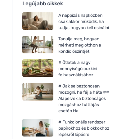
Legújabb cikkek
A nappizás napközben
csak akkor működik, ha
tudja, hogyan kell csinálni
Tanulja meg, hogyan
mérheti meg otthon a
kondíciószintjét
# Ötletek a nagy
mennyiségű cukkini
felhasználásához
# Jak se beztonosan
mozogni, ha fáj a háta ##
Alapelvek a biztonságos
mozgáshoz hátfájás
esetén Ha
# Funkcionális rendszer
papírokhoz és blokkokhoz
lépésről lépésre