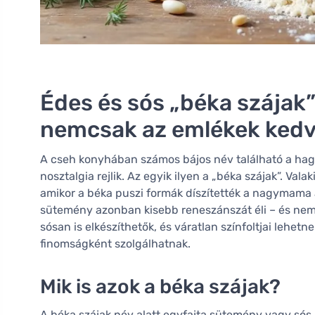
Édes és sós „béka szájak”
nemcsak az emlékek kedv
A cseh konyhában számos bájos név található a ha
nosztalgia rejlik. Az egyik ilyen a „béka szájak”. Va
amikor a béka puszi formák díszítették a nagymama 
sütemény azonban kisebb reneszánszát éli – és nem
sósan is elkészíthetők, és váratlan színfoltjai lehe
finomságként szolgálhatnak.
Mik is azok a béka szájak?
A béka szájak név alatt egyfajta sütemény vagy sós