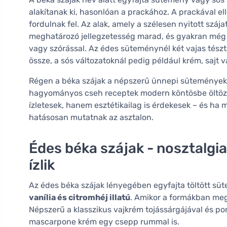
alakítanak ki, hasonlóan a prackához. A prackával 
fordulnak fel. Az alak, amely a szélesen nyitott szája
meghatározó jellegzetesség marad, és gyakran még 
vagy szórással. Az édes süteménynél két vajas tés
össze, a sós változatoknál pedig például krém, sajt v
Régen a béka szájak a népszerű ünnepi sütemények k
hagyományos cseh receptek modern köntösbe öltöz
ízletesek, hanem esztétikailag is érdekesek – és ha
hatásosan mutatnak az asztalon.
Édes béka szájak - nosztalgia
ízlik
Az édes béka szájak lényegében egyfajta töltött süt
vanília és citromhéj illatú
. Amikor a formákban megs
Népszerű a klasszikus vajkrém tojássárgájával és por
mascarpone krém egy csepp rummal is.