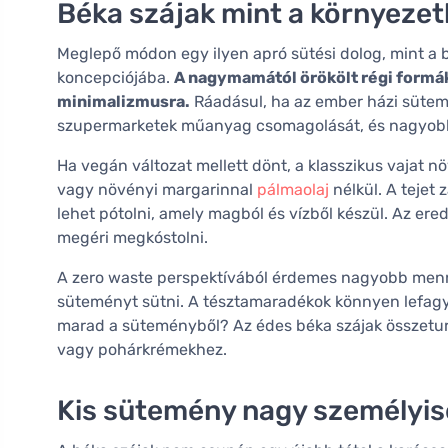
Béka szájak mint a környezet
Meglepő módon egy ilyen apró sütési dolog, mint a bé
koncepciójába.
A nagymamától örökölt régi formák
minimalizmusra.
Ráadásul, ha az ember házi sütemé
szupermarketek műanyag csomagolását, és nagyobb k
Ha vegán változat mellett dönt, a klasszikus vajat nö
vagy növényi margarinnal
pálmaolaj
nélkül. A tejet 
lehet pótolni, amely magból és vízből készül. Az e
megéri megkóstolni.
A zero waste perspektívából érdemes nagyobb menny
süteményt sütni. A tésztamaradékok könnyen lefagy
marad a süteményből? Az édes béka szájak összeturm
vagy pohárkrémekhez.
Kis sütemény nagy személyis