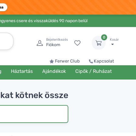
ba
Ingyenes csere és visszaküldés 90 napon belül
0
Bejelentkezés
Kosár
Fiókom
Ferwer Club
Kapcsolat
g
Háztartás
Ajándékok
Cipők / Ruházat
kat kötnek össze