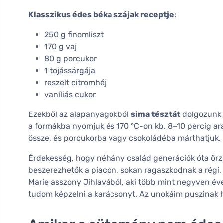
Klasszikus édes béka szájak receptje
:
250 g finomliszt
170 g vaj
80 g porcukor
1 tojássárgája
reszelt citromhéj
vaníliás cukor
Ezekből az alapanyagokból
sima tésztát
dolgozunk k
a formákba nyomjuk és 170 °C-on kb. 8–10 percig ar
össze, és porcukorba vagy csokoládéba márthatjuk.
Érdekesség, hogy néhány család generációk óta őrzi 
beszerezhetők a piacon, sokan ragaszkodnak a régi, 
Marie asszony Jihlavából, aki több mint negyven éve
tudom képzelni a karácsonyt. Az unokáim puszinak hí