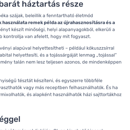
barát háztartás része
ka szájak, beleillik a fenntartható életmód
 használata remek példa az újrahasznosításra és a
nyt készít minőségi, helyi alapanyagokból, elkerüli a
ontrollja van afelett, hogy mit fogyaszt.
vényi alapúval helyettesítheti – például kókuszzsírral
zabital helyettesíti, és a tojássárgáját lenmag „tojással”
redmény talán nem lesz teljesen azonos, de mindenképpen
iségű tésztát készíteni, és egyszerre többféle
aszthatók vagy más receptben felhasználhatók. És ha
ixolhatók, és alapként használhatók házi sajttortákhoz
éggel