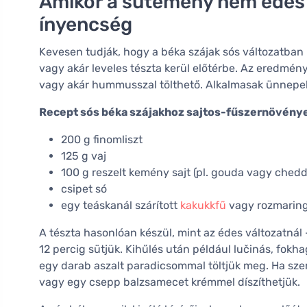
Amikor a sütemény nem édes -
ínyencség
Kevesen tudják, hogy a béka szájak sós változatban i
vagy akár leveles tészta kerül előtérbe. Az eredmén
vagy akár hummusszal tölthető. Alkalmasak ünnepekr
Recept sós béka szájakhoz sajtos-fűszernövénye
200 g finomliszt
125 g vaj
100 g reszelt kemény sajt (pl. gouda vagy chedd
csipet só
egy teáskanál szárított
kakukkfű
vagy rozmarin
A tészta hasonlóan készül, mint az édes változatnál
12 percig sütjük. Kihűlés után például lučinás, fo
egy darab aszalt paradicsommal töltjük meg. Ha sze
vagy egy csepp balzsamecet krémmel díszíthetjük.