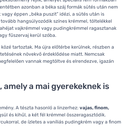
ellentétben azonban a béka száj formák sütés után nem
t vagy éppen „béka puszit” idézi, a sütés után is
tovább hangsúlyozódik színes krémmel, töltelékkel
ztahéjat vajkrémmel vagy pudingkrémmel ragasztanak
agy fűszervaj kerül szóba.
özé tartoztak. Ma újra előtérbe kerülnek, részben a
tetésének növekvő érdeklődése miatt. Nemcsak
 megfelelően vannak megtöltve és elrendezve, igazán
, amely a mai gyerekeknek is
emény. A tészta hasonló a linzerhez:
vajas, finom,
ül és kihűl, a két fél krémmel összeragasztódik.
cukorral, de ízletes a vaníliás pudingkrém vagy a finom