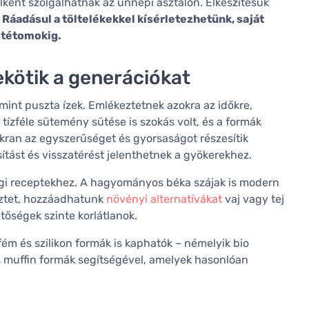
elként szolgálhatnak az ünnepi asztalon. Elkészítésük
.
Ráadásul a töltelékekkel kísérletezhetünk, saját
stétomokig.
kötik a generációkat
mint puszta ízek. Emlékeztetnek azokra az időkre,
tízféle sütemény sütése is szokás volt, és a formák
kran az egyszerűséget és gyorsaságot részesítik
ítást és visszatérést jelenthetnek a gyökerekhez.
gi receptekhez. A hagyományos béka szájak is modern
isztet, hozzáadhatunk
növényi alternatívákat
vaj vagy tej
tőségek szinte korlátlanok.
fém és szilikon formák is kaphatók – némelyik bio
s muffin formák segítségével, amelyek hasonlóan