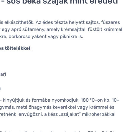
 sós béka szájak mint eredeti
s elkészíthetők. Az édes tészta helyett sajtos, fűszeres
y egy apró sütemény, amely krémsajttal, füstölt krémmel
e, borkorcsolyaként vagy piknikre is.
s töltelékkel
:
ar)
g
 – kinyújtjuk és formába nyomkodjuk. 180 °C-on kb. 10–
khagymás, metélőhagymás keverékkel vagy krémmel és
retnénk lenyűgözni, a kész „szájakat” mikroherbákkal