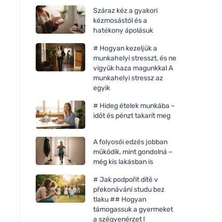
Száraz kéz a gyakori
kézmosástól és a
hatékony ápolásuk
# Hogyan kezeljük a
munkahelyi stresszt, és ne
vigyük haza magunkkal A
munkahelyi stressz az
egyik
# Hideg ételek munkába –
időt és pénzt takarít meg
A folyosói edzés jobban
működik, mint gondolná –
még kis lakásban is
# Jak podpořit dítě v
překonávání studu bez
tlaku ## Hogyan
támogassuk a gyermeket
a szégyenérzet l