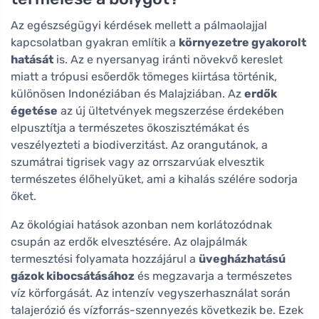
Az egészségügyi kérdések mellett a pálmaolajjal
kapcsolatban gyakran említik a
környezetre gyakorolt
hatását
is. Az e nyersanyag iránti növekvő kereslet
miatt a trópusi esőerdők tömeges kiirtása történik,
különösen Indonéziában és Malajziában. Az
erdők
égetése
az új ültetvények megszerzése érdekében
elpusztítja a természetes ökoszisztémákat és
veszélyezteti a biodiverzitást. Az orangutánok, a
szumátrai tigrisek vagy az orrszarvúak elvesztik
természetes élőhelyüket, ami a kihalás szélére sodorja
őket.
Az ökológiai hatások azonban nem korlátozódnak
csupán az erdők elvesztésére. Az olajpálmák
termesztési folyamata hozzájárul a
üvegházhatású
gázok kibocsátásához
és megzavarja a természetes
víz körforgását. Az intenzív vegyszerhasználat során
talajerózió és vízforrás-szennyezés következik be. Ezek