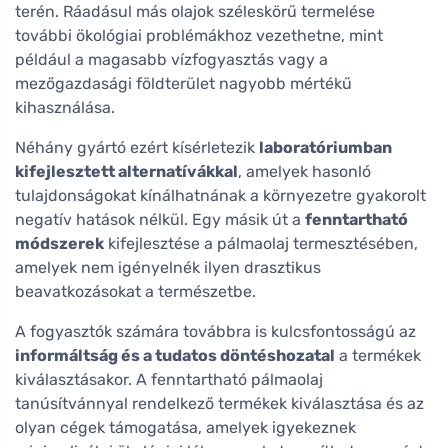
terén. Ráadásul más olajok széleskörű termelése
további ökológiai problémákhoz vezethetne, mint
például a magasabb vízfogyasztás vagy a
mezőgazdasági földterület nagyobb mértékű
kihasználása.
Néhány gyártó ezért kísérletezik
laboratóriumban
kifejlesztett alternatívákkal
, amelyek hasonló
tulajdonságokat kínálhatnának a környezetre gyakorolt
negatív hatások nélkül. Egy másik út a
fenntartható
módszerek
kifejlesztése a pálmaolaj termesztésében,
amelyek nem igényelnék ilyen drasztikus
beavatkozásokat a természetbe.
A fogyasztók számára továbbra is kulcsfontosságú az
informáltság és a tudatos döntéshozatal
a termékek
kiválasztásakor. A fenntartható pálmaolaj
tanúsítvánnyal rendelkező termékek kiválasztása és az
olyan cégek támogatása, amelyek igyekeznek