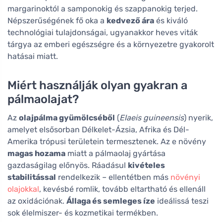
margarinoktól a samponokig és szappanokig terjed.
Népszerűségének fő oka a
kedvező ára
és kiváló
technológiai tulajdonságai, ugyanakkor heves viták
tárgya az emberi egészségre és a környezetre gyakorolt
hatásai miatt.
Miért használják olyan gyakran a
pálmaolajat?
Az
olajpálma gyümölcséből
(
Elaeis guineensis
) nyerik,
amelyet elsősorban Délkelet-Ázsia, Afrika és Dél-
Amerika trópusi területein termesztenek. Az e növény
magas hozama
miatt a pálmaolaj gyártása
gazdaságilag előnyös. Ráadásul
kivételes
stabilitással
rendelkezik – ellentétben más
növényi
olajokkal
, kevésbé romlik, tovább eltartható és ellenáll
az oxidációnak.
Állaga és semleges íze
ideálissá teszi
sok élelmiszer- és kozmetikai termékben.