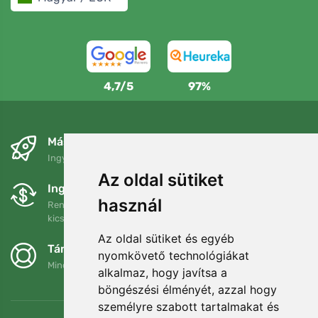
4,7/5
97%
Másnapra és ingyenesen
Ingyenes szállítás a következő összeg felett: 80 EUR
Az oldal sütiket
Ingyenes csere és visszaküldés
használ
Rendelését 90 napon belül bármikor visszaküldheti vagy
kicserélheti.
Az oldal sütiket és egyéb
Támogatjuk a Trees.org-ot
nyomkövető technológiákat
Minden megrendelésért ültetünk egy fát! Bővebben
Rólunk
.
alkalmaz, hogy javítsa a
böngészési élményét, azzal hogy
személyre szabott tartalmakat és