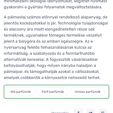
minimalizálni ökológiai lábnyomukat, segíthet nyomást
gyakorolni a gyártási folyamatok megváltoztatására.
A pálmaolaj számos előnnyel rendelkező alapanyag, de
jelentős kockázatokkal is jár. Technológiai tulajdonságai
és alacsony ára miatt elengedhetetlen része sok
terméknek, ugyanakkor tömeges termelése veszélyt
jelent a bolygóra és az emberi egészségre. Az e
nyersanyag felelős felhasználásának kulcsa az
informáltság, a szabályozás és a fenntarthatóbb
alternatívák keresése. A fogyasztók vásárlásaikkal
befolyásolhatják, hogy milyen irányba haladjon a
pálmaipar, és támogathatják azokat a változásokat,
amelyek csökkentik a környezetre nehezedő terhet.
Női parfümök
Férfi parfümök
Unisex parfümök
L