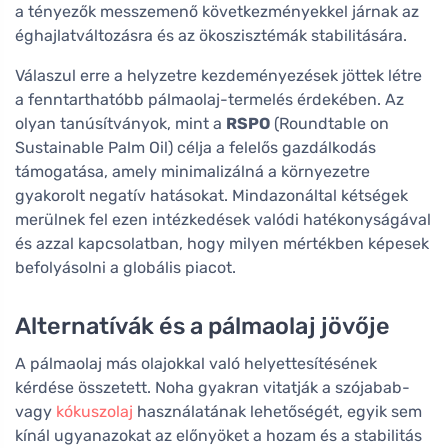
a tényezők messzemenő következményekkel járnak az
éghajlatváltozásra és az ökoszisztémák stabilitására.
Válaszul erre a helyzetre kezdeményezések jöttek létre
a fenntarthatóbb pálmaolaj-termelés érdekében. Az
olyan tanúsítványok, mint a
RSPO
(Roundtable on
Sustainable Palm Oil) célja a felelős gazdálkodás
támogatása, amely minimalizálná a környezetre
gyakorolt negatív hatásokat. Mindazonáltal kétségek
merülnek fel ezen intézkedések valódi hatékonyságával
és azzal kapcsolatban, hogy milyen mértékben képesek
befolyásolni a globális piacot.
Alternatívák és a pálmaolaj jövője
A pálmaolaj más olajokkal való helyettesítésének
kérdése összetett. Noha gyakran vitatják a szójabab-
vagy
kókuszolaj
használatának lehetőségét, egyik sem
kínál ugyanazokat az előnyöket a hozam és a stabilitás