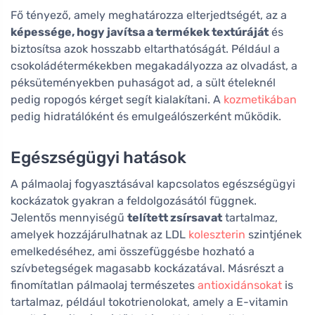
Fő tényező, amely meghatározza elterjedtségét, az a
képessége, hogy javítsa a termékek textúráját
és
biztosítsa azok hosszabb eltarthatóságát. Például a
csokoládétermékekben megakadályozza az olvadást, a
péksüteményekben puhaságot ad, a sült ételeknél
pedig ropogós kérget segít kialakítani. A
kozmetikában
pedig hidratálóként és emulgeálószerként működik.
Egészségügyi hatások
A pálmaolaj fogyasztásával kapcsolatos egészségügyi
kockázatok gyakran a feldolgozásától függnek.
Jelentős mennyiségű
telített zsírsavat
tartalmaz,
amelyek hozzájárulhatnak az LDL
koleszterin
szintjének
emelkedéséhez, ami összefüggésbe hozható a
szívbetegségek magasabb kockázatával. Másrészt a
finomítatlan pálmaolaj természetes
antioxidánsokat
is
tartalmaz, például tokotrienolokat, amely a E-vitamin