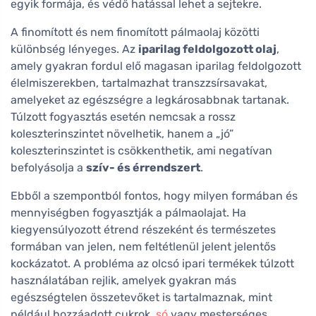
egyik formája, és védő hatással lehet a sejtekre.
A finomított és nem finomított pálmaolaj közötti
különbség lényeges. Az
iparilag feldolgozott olaj
,
amely gyakran fordul elő magasan iparilag feldolgozott
élelmiszerekben, tartalmazhat transzzsírsavakat,
amelyeket az egészségre a legkárosabbnak tartanak.
Túlzott fogyasztás esetén nemcsak a rossz
koleszterinszintet növelhetik, hanem a „jó”
koleszterinszintet is csökkenthetik, ami negatívan
befolyásolja a
szív- és érrendszert
.
Ebből a szempontból fontos, hogy milyen formában és
mennyiségben fogyasztják a pálmaolajat. Ha
kiegyensúlyozott étrend részeként és természetes
formában van jelen, nem feltétlenül jelent jelentős
kockázatot. A probléma az olcsó ipari termékek túlzott
használatában rejlik, amelyek gyakran más
egészségtelen összetevőket is tartalmaznak, mint
például hozzáadott cukrok,
só
vagy mesterséges