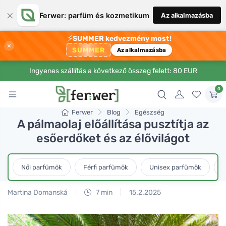
×
Ferwer: parfüm és kozmetikum
Az alkalmazásba
⚡
SUMMER kedvezmény most!
×
SUMMER
Az alkalmazásba
Ingyenes szállítás a következő összeg felett: 80 EUR
0
Ferwer
Blog
Egészség
A pálmaolaj előállítása pusztítja az
esőerdőket és az élővilágot
Női parfümök
Férfi parfümök
Unisex parfümök
L
Martina Domanská
7 min
15.2.2025