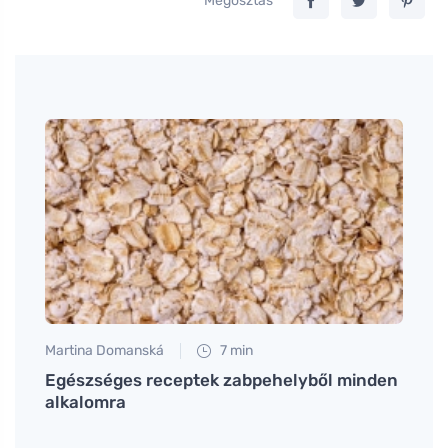
Megosztás
Martina Domanská
7 min
Petr N
tól,
Egészséges receptek zabpehelyből minden
# Pro
alkalomra
## Ek
předs