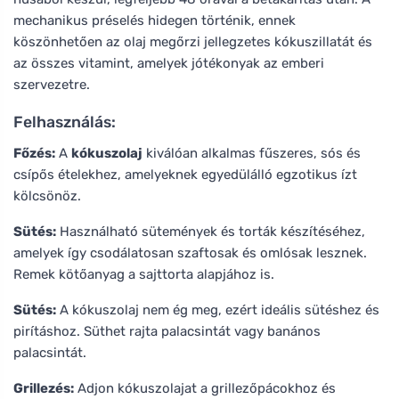
mechanikus préselés hidegen történik, ennek
köszönhetően az olaj megőrzi jellegzetes kókuszillatát és
az összes vitamint, amelyek jótékonyak az emberi
szervezetre.
Felhasználás:
Főzés:
A
kókuszolaj
kiválóan alkalmas fűszeres, sós és
csípős ételekhez, amelyeknek egyedülálló egzotikus ízt
kölcsönöz.
Sütés:
Használható sütemények és torták készítéséhez,
amelyek így csodálatosan szaftosak és omlósak lesznek.
Remek kötőanyag a sajttorta alapjához is.
Sütés:
A kókuszolaj nem ég meg, ezért ideális sütéshez és
pirításhoz. Süthet rajta palacsintát vagy banános
palacsintát.
Grillezés:
Adjon kókuszolajat a grillezőpácokhoz és