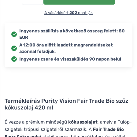
A vásárlásért
202
pont jár.
Ingyenes szállítás a következő összeg felett: 80
EUR
A 12:00 óra előtt leadott megrendeléseket
azonnal feladjuk.
Ingyenes csere és visszaküldés 90 napon belül
Termékleírás
Purity Vision Fair Trade Bio szűz
kókuszolaj 420 ml
Élvezze a prémium minőségű
kókuszolajat
, amely a Fülöp-
szigetek trópusi szigeteiről származik. A
Fair Trade Bio
Szűz Kókuszolaj
stabil magas hőmérsékleten, és azáltal,