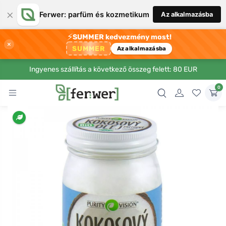
×
Ferwer: parfüm és kozmetikum
Az alkalmazásba
⚡
SUMMER kedvezmény most!
×
SUMMER
Az alkalmazásba
Ingyenes szállítás a következő összeg felett: 80 EUR
0