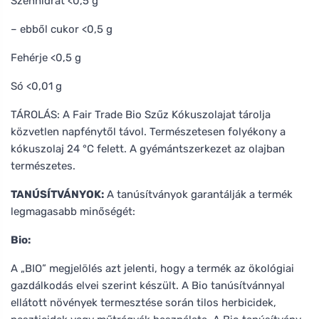
Szénhidrát <0,5 g
– ebből cukor <0,5 g
Fehérje <0,5 g
Só <0,01 g
TÁROLÁS: A Fair Trade Bio Szűz Kókuszolajat tárolja
közvetlen napfénytől távol. Természetesen folyékony a
kókuszolaj 24 °C felett. A gyémántszerkezet az olajban
természetes.
TANÚSÍTVÁNYOK:
A tanúsítványok garantálják a termék
legmagasabb minőségét:
Bio:
A „BIO” megjelölés azt jelenti, hogy a termék az ökológiai
gazdálkodás elvei szerint készült. A Bio tanúsítvánnyal
ellátott növények termesztése során tilos herbicidek,