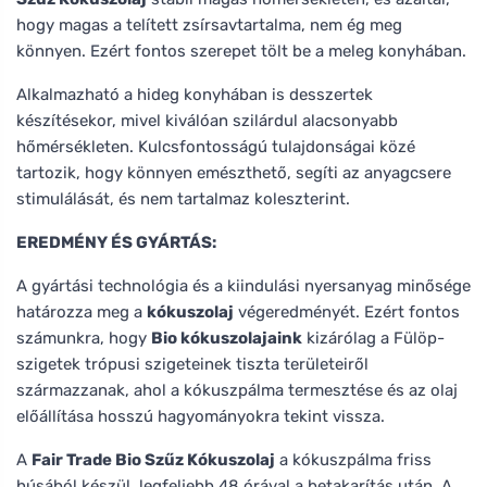
hogy magas a telített zsírsavtartalma, nem ég meg
könnyen. Ezért fontos szerepet tölt be a meleg konyhában.
Alkalmazható a hideg konyhában is desszertek
készítésekor, mivel kiválóan szilárdul alacsonyabb
hőmérsékleten. Kulcsfontosságú tulajdonságai közé
tartozik, hogy könnyen emészthető, segíti az anyagcsere
stimulálását, és nem tartalmaz koleszterint.
EREDMÉNY ÉS GYÁRTÁS:
A gyártási technológia és a kiindulási nyersanyag minősége
határozza meg a
kókuszolaj
végeredményét. Ezért fontos
számunkra, hogy
Bio kókuszolajaink
kizárólag a Fülöp-
szigetek trópusi szigeteinek tiszta területeiről
származzanak, ahol a kókuszpálma termesztése és az olaj
előállítása hosszú hagyományokra tekint vissza.
A
Fair Trade Bio Szűz Kókuszolaj
a kókuszpálma friss
húsából készül, legfeljebb 48 órával a betakarítás után. A