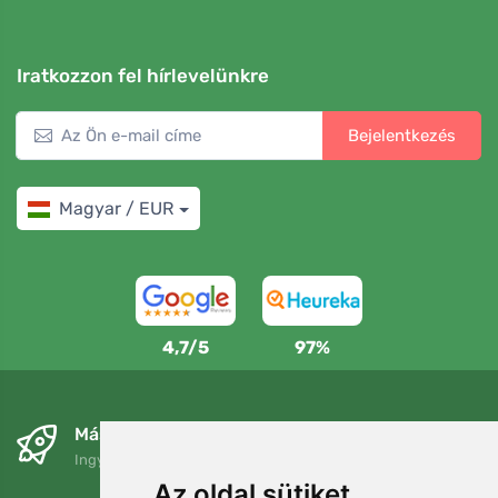
Iratkozzon fel hírlevelünkre
Bejelentkezés
Magyar / EUR
4,7/5
97%
Másnapra és ingyenesen
Ingyenes szállítás a következő összeg felett: 80 EUR
Az oldal sütiket