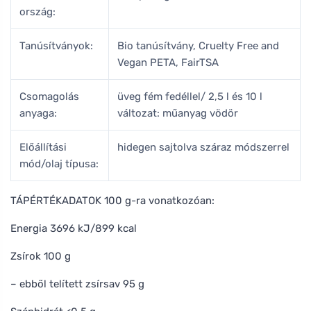
ország:
Tanúsítványok:
Bio tanúsítvány, Cruelty Free and
Vegan PETA, FairTSA
Csomagolás
üveg fém fedéllel/ 2,5 l és 10 l
anyaga:
változat: műanyag vödör
Előállítási
hidegen sajtolva száraz módszerrel
mód/olaj típusa:
TÁPÉRTÉKADATOK 100 g-ra vonatkozóan:
Energia 3696 kJ/899 kcal
Zsírok 100 g
– ebből telített zsírsav 95 g