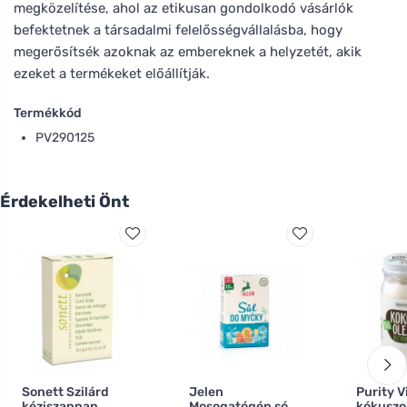
megközelítése, ahol az etikusan gondolkodó vásárlók
befektetnek a társadalmi felelősségvállalásba, hogy
megerősítsék azoknak az embereknek a helyzetét, akik
ezeket a termékeket előállítják.
Termékkód
PV290125
Érdekelheti Önt
Sonett Szilárd
Jelen
Purity V
kéziszappan
Mosogatógép só
kókuszo