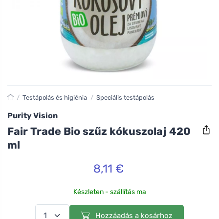
/
Testápolás és higiénia
/
Speciális testápolás
Purity Vision
Fair Trade Bio szűz kókuszolaj 420
ml
8,11 €
Készleten - szállítás ma
Hozzáadás a kosárhoz