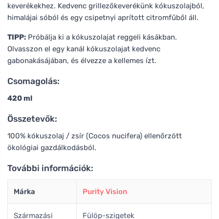
keverékekhez. Kedvenc grillezőkeverékünk kókuszolajból,
himalájai sóból és egy csipetnyi aprított citromfűből áll.
TIPP:
Próbálja ki a kókuszolajat reggeli kásákban.
Olvasszon el egy kanál kókuszolajat kedvenc
gabonakásájában, és élvezze a kellemes ízt.
Csomagolás:
420 ml
Összetevők:
100% kókuszolaj / zsír (Cocos nucifera) ellenőrzött
ökológiai gazdálkodásból.
További információk:
Márka
Purity Vision
Származási
Fülöp-szigetek