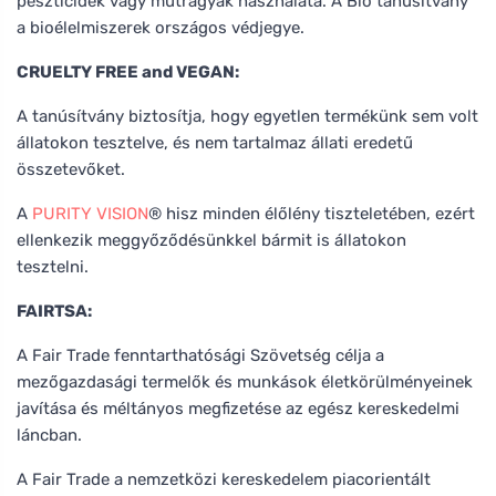
peszticidek vagy műtrágyák használata. A Bio tanúsítvány
a bioélelmiszerek országos védjegye.
CRUELTY FREE and VEGAN:
A tanúsítvány biztosítja, hogy egyetlen termékünk sem volt
állatokon tesztelve, és nem tartalmaz állati eredetű
összetevőket.
A
PURITY VISION
® hisz minden élőlény tiszteletében, ezért
ellenkezik meggyőződésünkkel bármit is állatokon
tesztelni.
FAIRTSA:
A Fair Trade fenntarthatósági Szövetség célja a
mezőgazdasági termelők és munkások életkörülményeinek
javítása és méltányos megfizetése az egész kereskedelmi
láncban.
A Fair Trade a nemzetközi kereskedelem piacorientált