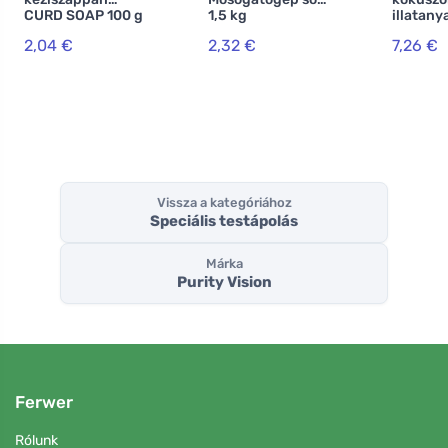
CURD SOAP 100 g
1,5 kg
illatany
420 ml
2,04 €
2,32 €
7,26 €
Vissza a kategóriához
Speciális testápolás
Márka
Purity Vision
Ferwer
Rólunk