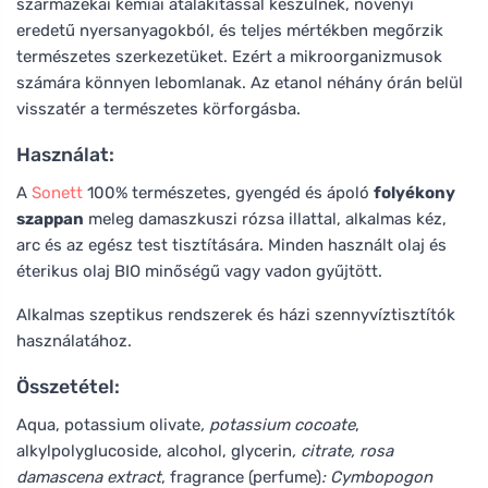
származékai kémiai átalakítással készülnek, növényi
eredetű nyersanyagokból, és teljes mértékben megőrzik
természetes szerkezetüket. Ezért a mikroorganizmusok
számára könnyen lebomlanak. Az etanol néhány órán belül
visszatér a természetes körforgásba.
Használat:
A
Sonett
100% természetes, gyengéd és ápoló
folyékony
szappan
meleg damaszkuszi rózsa illattal, alkalmas kéz,
arc és az egész test tisztítására. Minden használt olaj és
éterikus olaj BIO minőségű vagy vadon gyűjtött.
Alkalmas szeptikus rendszerek és házi szennyvíztisztítók
használatához.
Összetétel:
Aqua, potassium olivate
, potassium cocoate
,
alkylpolyglucoside, alcohol, glycerin
, citrate, rosa
damascena extract
, fragrance (perfume)
: Cymbopogon