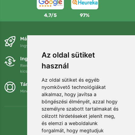
4,7/5
97%
Másnapra és ingyenesen
Ingyenes szállítás a következő összeg felett: 80 EUR
Az oldal sütiket
Ingyenes csere és visszaküldés
használ
Rendelését 90 napon belül bármikor visszaküldheti vagy
kicserélheti.
Az oldal sütiket és egyéb
Támogatjuk a Trees.org-ot
nyomkövető technológiákat
Minden megrendelésért ültetünk egy fát! Bővebben
Rólunk
.
alkalmaz, hogy javítsa a
böngészési élményét, azzal hogy
személyre szabott tartalmakat és
célzott hirdetéseket jelenít meg,
és elemzi a weboldalunk
forgalmát, hogy megtudjuk