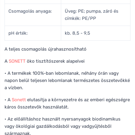
Csomagolás anyaga:
Üveg: PE; pumpa, záró és
címkék: PE/PP
pH érték:
kb. 8,5 - 9,5
A teljes csomagolás újrahasznosítható
A
SONETT
öko tisztítószerek alapelvei
• A termékek 100%-ban lebomlanak, néhány órán vagy
napon belül teljesen lebomlanak természetes összetevőkké
a vízben.
• A
Sonett
elutasítja a környezetre és az emberi egészségre
káros összetevők használatát.
• Az előállításhoz használt nyersanyagok biodinamikus
vagy ökológiai gazdálkodásból vagy vadgyűjtésből
származnak.