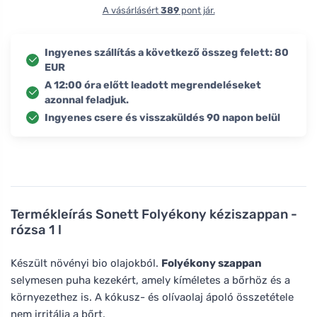
A vásárlásért
389
pont jár.
Ingyenes szállítás a következő összeg felett: 80
EUR
A 12:00 óra előtt leadott megrendeléseket
azonnal feladjuk.
Ingyenes csere és visszaküldés 90 napon belül
Termékleírás
Sonett Folyékony kéziszappan -
rózsa 1 l
Készült növényi bio olajokból.
Folyékony szappan
selymesen puha kezekért, amely kíméletes a bőrhöz és a
környezethez is. A kókusz- és olívaolaj ápoló összetétele
nem irritálja a bőrt.