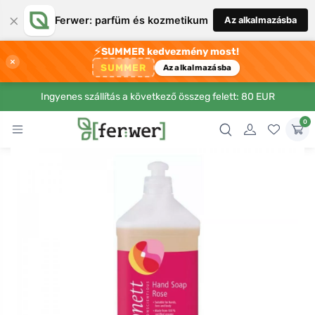
×
Ferwer: parfüm és kozmetikum
Az alkalmazásba
⚡
SUMMER kedvezmény most!
×
SUMMER
Az alkalmazásba
Ingyenes szállítás a következő összeg felett: 80 EUR
0