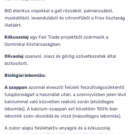
BIO éterikus olajokkal a gall rózsából, palmarosából,
muskátliból, levendulából és citromfűből a friss tisztaság
illatáért.
Kókuszolaj
egy Fair Trade projektből származik a
Dominikai Köztársaságban.
Olívaolaj
spanyol, olasz és görög szövetkezetek által
biztosított.
Biológiai lebomlás:
A szappan
azonnal elveszíti felületi feszültségcsökkentő
tulajdonságait a használat után, a szennyvízben jelen lévő
kalciummal való közvetlen reakció során (elsődleges
lebomlás). A kalcium-szappan ezt követően 100%-ban
lebomlik szén-dioxiddá és vízzé (másodlagos lebomlás).
A cukor alapú felületaktív anyagok és a kókuszolaj