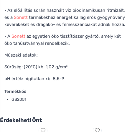
• Az előállítás során használt víz biodinamikusan ritmizált,
és a
Sonett
termékekhez energetikailag erős gyógynövény
keverékeket és drágakő- és fémesszenciákat adnak hozzá.
• A
Sonett
az egyetlen öko tisztítószer gyártó, amely két
öko tanúsítvánnyal rendelkezik.
Műszaki adatok:
Sűrűség: (20°C) kb. 1,02 g/cm³
pH érték: hígítatlan kb. 8,5-9
Termékkód
GB2051
Érdekelheti Önt