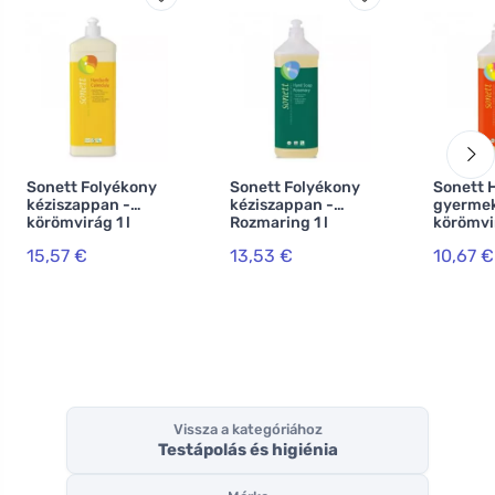
Sonett Folyékony
Sonett Folyékony
Sonett 
kéziszappan -
kéziszappan -
gyerme
körömvirág 1 l
Rozmaring 1 l
körömvir
15,57 €
13,53 €
10,67 €
Vissza a kategóriához
Testápolás és higiénia