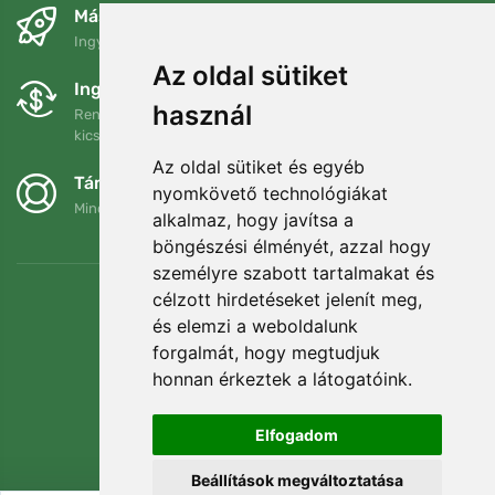
Másnapra és ingyenesen
Ingyenes szállítás a következő összeg felett: 80 EUR
Az oldal sütiket
Ingyenes csere és visszaküldés
használ
Rendelését 90 napon belül bármikor visszaküldheti vagy
kicserélheti.
Az oldal sütiket és egyéb
Támogatjuk a Trees.org-ot
nyomkövető technológiákat
Minden megrendelésért ültetünk egy fát! Bővebben
Rólunk
.
alkalmaz, hogy javítsa a
böngészési élményét, azzal hogy
személyre szabott tartalmakat és
célzott hirdetéseket jelenít meg,
és elemzi a weboldalunk
forgalmát, hogy megtudjuk
honnan érkeztek a látogatóink.
Elfogadom
Beállítások megváltoztatása