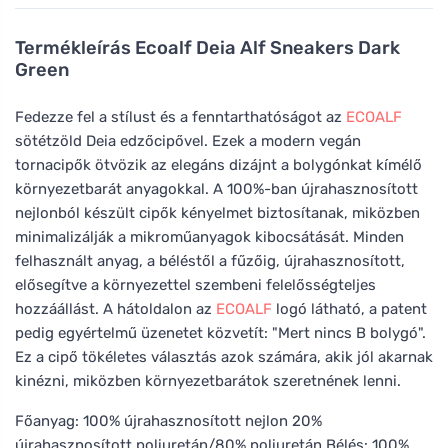
Termékleírás
Ecoalf Deia Alf Sneakers Dark
Green
Fedezze fel a stílust és a fenntarthatóságot az
ECOALF
sötétzöld Deia edzőcipővel. Ezek a modern vegán
tornacipők ötvözik az elegáns dizájnt a bolygónkat kímélő
környezetbarát anyagokkal. A 100%-ban újrahasznosított
nejlonból készült cipők kényelmet biztosítanak, miközben
minimalizálják a mikroműanyagok kibocsátását. Minden
felhasznált anyag, a béléstől a fűzőig, újrahasznosított,
elősegítve a környezettel szembeni felelősségteljes
hozzáállást. A hátoldalon az
ECOALF
logó látható, a patent
pedig egyértelmű üzenetet közvetít: "Mert nincs B bolygó".
Ez a cipő tökéletes választás azok számára, akik jól akarnak
kinézni, miközben környezetbarátok szeretnének lenni.
Főanyag: 100% újrahasznosított nejlon 20%
újrahasznosított poliuretán/80% poliuretán Bélés: 100%