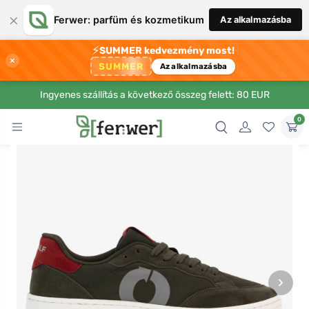
×
Ferwer: parfüm és kozmetikum
Az alkalmazásba
⚡
SUMMER kedvezmény most!
×
SUMMER
Az alkalmazásba
Ingyenes szállítás a következő összeg felett: 80 EUR
0
›