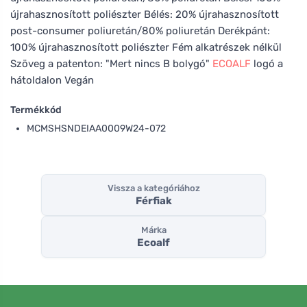
újrahasznosított poliészter Bélés: 20% újrahasznosított
post-consumer poliuretán/80% poliuretán Derékpánt:
100% újrahasznosított poliészter Fém alkatrészek nélkül
Szöveg a patenton: "Mert nincs B bolygó"
ECOALF
logó a
hátoldalon Vegán
Termékkód
MCMSHSNDEIAA0009W24-072
Vissza a kategóriához
Férfiak
Márka
Ecoalf