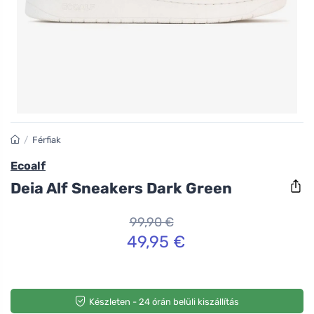
/
Férfiak
Ecoalf
Deia Alf Sneakers Dark Green
99,90 €
49,95 €
Készleten - 24 órán belüli kiszállítás