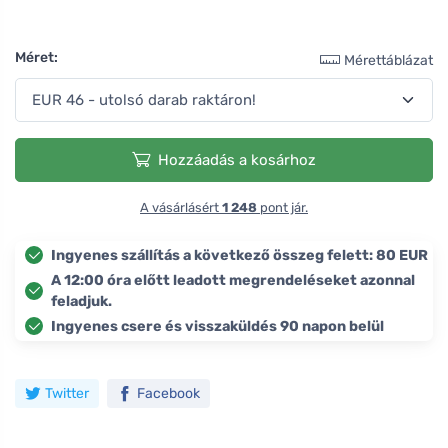
Méret:
Mérettáblázat
Hozzáadás a kosárhoz
A vásárlásért
1 248
pont jár.
Ingyenes szállítás a következő összeg felett: 80 EUR
A 12:00 óra előtt leadott megrendeléseket azonnal
feladjuk.
Ingyenes csere és visszaküldés 90 napon belül
Twitter
Facebook