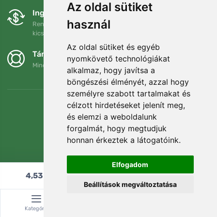
Az oldal sütiket
Ingyenes csere és visszaküldés
használ
Rendelését 90 napon belül bármikor visszaküldheti vagy
kicserélheti.
Az oldal sütiket és egyéb
Támogatjuk a Trees.org-ot
nyomkövető technológiákat
Minden megrendelésért ültetünk egy fát! Bővebben
Rólunk
.
alkalmaz, hogy javítsa a
böngészési élményét, azzal hogy
személyre szabott tartalmakat és
célzott hirdetéseket jelenít meg,
és elemzi a weboldalunk
forgalmát, hogy megtudjuk
honnan érkeztek a látogatóink.
Elfogadom
4,53
€
Hozzáadás a kosárhoz
Beállítások megváltoztatása
© Topshelf s.r.o. Minden jog fenntartva.
Kategória
Keresés
Kosár