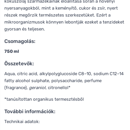
kókuszolaj származékainak előállítása során a növényi
nyersanyagokból, mint a keményítő, cukor és zsír, nyert
részek megőrzik természetes szerkezetüket. Ezért a
mikroorganizmusok könnyen lebontják ezeket a tenzideket
gyorsan és teljesen.
Csomagolás:
750 ml
Összetevők:
Aqua, citric acid, alkylpolyglucoside C8–10, sodium C12–14
fatty alcohol sulphate, polysaccharide, perfume
(fragrance)
, geraniol
, citronellol*
*tanúsítottan organikus termesztésből
További információk:
Technikai adatok: