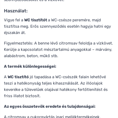
Használat:
Vigye fel a
WC tisztítót
a WC-csésze peremére, majd
tisztítsa meg. Erős szennyeződés esetén hagyja hatni egy
éjszakán át.
Figyelmeztetés: A benne lévő citromsav feloldja a vízkövet.
Kerülje a kapcsolatot mésztartalmú anyagokkal – márvány,
alabástrom, beton, műkő stb.
A termék különlegességei:
A
WC tisztító
jó tapadása a WC-csészék falain lehetővé
teszi a hatékonyság teljes kihasználását. Az illóolajok
keveréke a tűlevelűek olajával hatékony fertőtlenítést és
friss illatot biztosít.
Az egyes összetevők eredete és tulajdonságai:
A citromsav a cukorgyártás ipari melléktermékeinek,