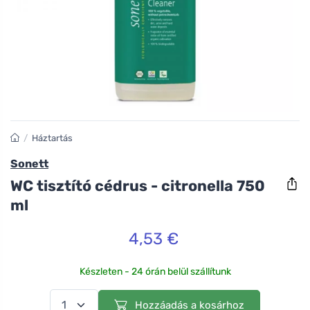
/
Háztartás
Sonett
WC tisztító cédrus - citronella 750
ml
4,53 €
Készleten - 24 órán belül szállítunk
Hozzáadás a kosárhoz