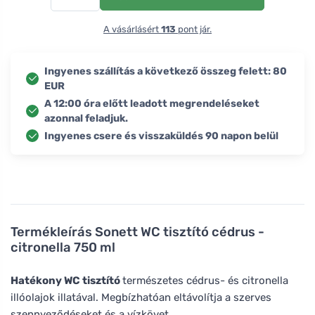
A vásárlásért
113
pont jár.
Ingyenes szállítás a következő összeg felett: 80
EUR
A 12:00 óra előtt leadott megrendeléseket
azonnal feladjuk.
Ingyenes csere és visszaküldés 90 napon belül
Termékleírás
Sonett WC tisztító cédrus -
citronella 750 ml
Hatékony WC tisztító
természetes cédrus- és citronella
illóolajok illatával. Megbízhatóan eltávolítja a szerves
szennyeződéseket és a vízkövet.