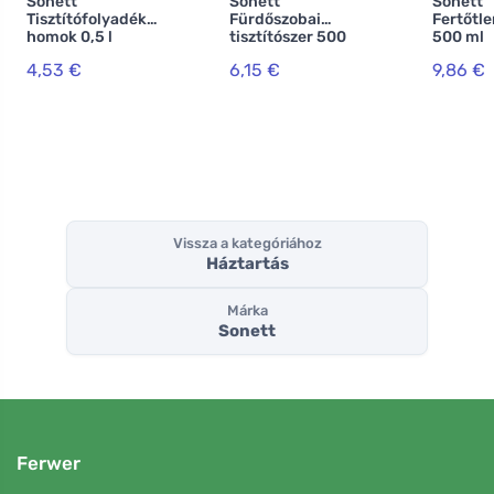
Sonett
Sonett
Sonett
Tisztítófolyadék
Fürdőszobai
Fertőtle
homok 0,5 l
tisztítószer 500
500 ml
ml
4,53 €
6,15 €
9,86 €
Vissza a kategóriához
Háztartás
Márka
Sonett
Ferwer