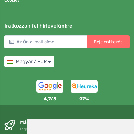
Cookies
Iratkozzon fel hírlevelünkre
Bejelentkezés
Magyar / EUR
4,7/5
97%
Másnapra és ingyenesen
Ingyenes szállítás a következő összeg felett: 80 EUR