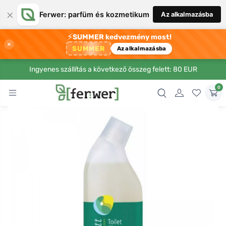
×
Ferwer: parfüm és kozmetikum
Az alkalmazásba
⚡
SUMMER kedvezmény most!
×
SUMMER
Az alkalmazásba
Ingyenes szállítás a következő összeg felett: 80 EUR
0