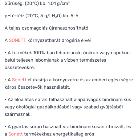
Sűrűség: (20°C) kb. 1,01 g/cm³
pH érték: (20°C, 5 g/l H₂O) kb. 5-6
A teljes csomagolás újrahasznosítható
A
SONETT
környezetbarát drogéria elvei
• A termékek 100%-ban lebomlanak, órákon vagy napokon
belül teljesen lebomlanak a vízben természetes
összetevőkre.
• A
Sonett
elutasítja a környezetre és az emberi egészségre
káros összetevők használatát.
• Az előállítás során felhasznált alapanyagok biodinamikus
vagy ökológiai gazdálkodásból vagy szabad gyűjtésből
származnak.
• A gyártás során használt víz biodinamikusan ritmizált, és
a
Sonett
termékekhez energetikailag erős