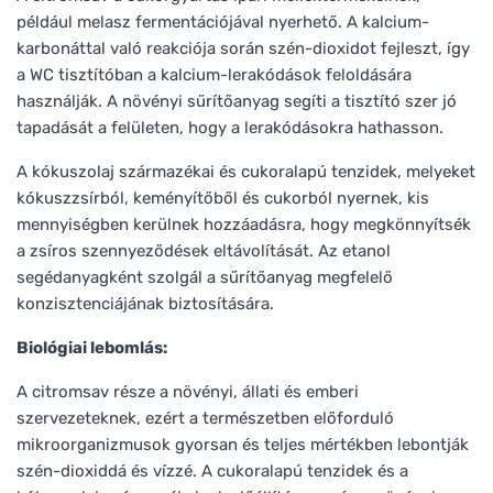
például melasz fermentációjával nyerhető. A kalcium-
karbonáttal való reakciója során szén-dioxidot fejleszt, így
a WC tisztítóban a kalcium-lerakódások feloldására
használják. A növényi sűrítőanyag segíti a tisztító szer jó
tapadását a felületen, hogy a lerakódásokra hathasson.
A kókuszolaj származékai és cukoralapú tenzidek, melyeket
kókuszzsírból, keményítőből és cukorból nyernek, kis
mennyiségben kerülnek hozzáadásra, hogy megkönnyítsék
a zsíros szennyeződések eltávolítását. Az etanol
segédanyagként szolgál a sűrítőanyag megfelelő
konzisztenciájának biztosítására.
Biológiai lebomlás:
A citromsav része a növényi, állati és emberi
szervezeteknek, ezért a természetben előforduló
mikroorganizmusok gyorsan és teljes mértékben lebontják
szén-dioxiddá és vízzé. A cukoralapú tenzidek és a