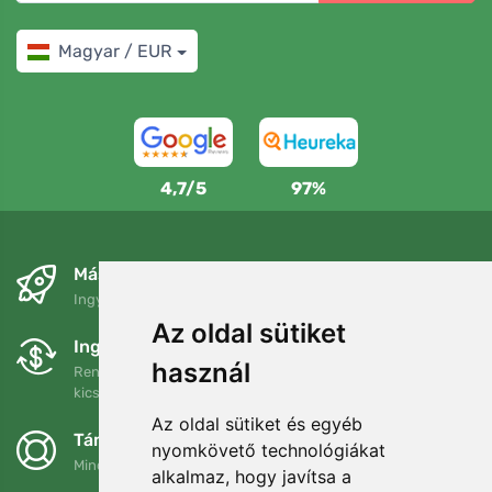
Magyar / EUR
4,7/5
97%
Másnapra és ingyenesen
Ingyenes szállítás a következő összeg felett: 80 EUR
Az oldal sütiket
Ingyenes csere és visszaküldés
használ
Rendelését 90 napon belül bármikor visszaküldheti vagy
kicserélheti.
Az oldal sütiket és egyéb
Támogatjuk a Trees.org-ot
nyomkövető technológiákat
Minden megrendelésért ültetünk egy fát! Bővebben
Rólunk
.
alkalmaz, hogy javítsa a