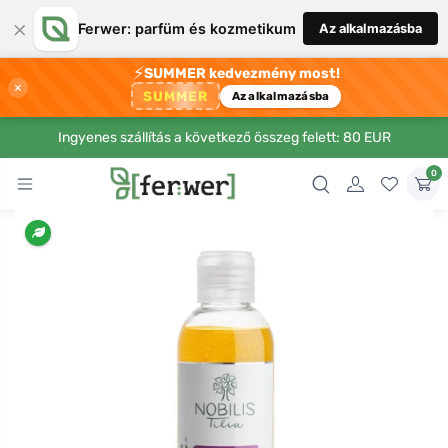
×
Ferwer: parfüm és kozmetikum
Az alkalmazásba
⚡
SUMMER kedvezmény most!
×
SUMMER
Az alkalmazásba
Ingyenes szállítás a következő összeg felett: 80 EUR
0