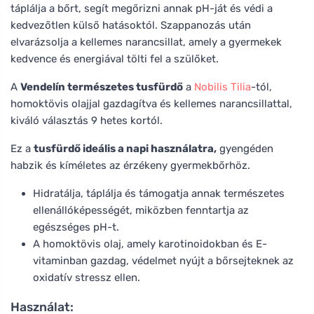
táplálja a bőrt, segít megőrizni annak pH-ját és védi a
kedvezőtlen külső hatásoktól. Szappanozás után
elvarázsolja a kellemes narancsillat, amely a gyermekek
kedvence és energiával tölti fel a szülőket.
A
Vendelín természetes tusfürdő
a
Nobilis Tilia
-tól,
homoktövis olajjal gazdagítva és kellemes narancsillattal,
kiváló választás 9 hetes kortól.
Ez a
tusfürdő ideális a napi használatra,
gyengéden
habzik és kíméletes az érzékeny gyermekbőrhöz.
Hidratálja, táplálja és támogatja annak természetes
ellenállóképességét, miközben fenntartja az
egészséges pH-t.
A homoktövis olaj, amely karotinoidokban és E-
vitaminban gazdag, védelmet nyújt a bőrsejteknek az
oxidatív stressz ellen.
Használat: