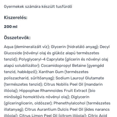
Gyermekek számára készült tusfürdő
Kiszerelés:
200 ml
Összetevők:
Aqua (demineralizált víz); Glycerin (hidratáló anyag); Decyl
Glucoside (növényi olaj és glükóz alapú természetes
tenzid); Polyglyceryl-4 Caprylate (glicerin és növényi olaj
alapú solubilizátor); Cocamidopropyl Betaine (gyengéd
tenzid, habképző); Xanthan Gum (természetes
poliszacharid, sűrítőanyag); Sodium Lauroyl Glutamate
(természetes tenzid); Citrus Nobilis Peel Oil (mandarin
illóolaj); Hippophae Rhamnoides Fruit Extract (bio
minőségű homoktövis növényi olaj); Diglycerin
(gliceringlicerin, oldószer); Phenethylalcohol (természetes
illatanyag); Citrus Aurantium Dulcis Peel Oil (édes narancs
illóolaj); Citrus Limon Peel Oil (citrom illóolaj); Citric Acid