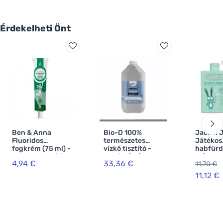
Érdekelheti Önt
Ben & Anna
Bio-D 100%
Jack n J
Fluoridos
természetes
Játékos
fogkrém (75 ml) -
vízkő tisztító -
habfürd
Spearmint - friss
tartály (5L)
ml) -
4,94 €
33,36 €
11,70 €
mentával
levendul
kamilláv
11,12 €
fehér ci