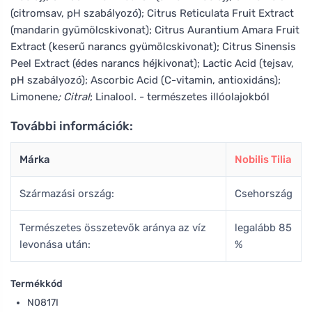
(citromsav, pH szabályozó); Citrus Reticulata Fruit Extract
(mandarin gyümölcskivonat); Citrus Aurantium Amara Fruit
Extract (keserű narancs gyümölcskivonat); Citrus Sinensis
Peel Extract (édes narancs héjkivonat); Lactic Acid (tejsav,
pH szabályozó); Ascorbic Acid (C-vitamin, antioxidáns);
Limonene
; Citral
; Linalool
.
- természetes illóolajokból
További információk:
Márka
Nobilis Tilia
Származási ország:
Csehország
Természetes összetevők aránya az víz
legalább 85
levonása után:
%
Termékkód
N0817I