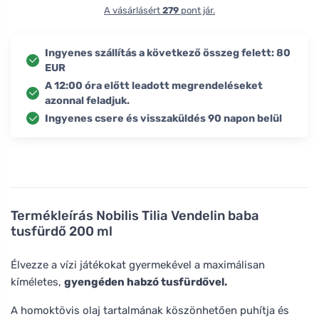
A vásárlásért
279
pont jár.
Ingyenes szállítás a következő összeg felett: 80
EUR
A 12:00 óra előtt leadott megrendeléseket
azonnal feladjuk.
Ingyenes csere és visszaküldés 90 napon belül
Termékleírás
Nobilis Tilia Vendelin baba
tusfürdő 200 ml
Élvezze a vízi játékokat gyermekével a maximálisan
kíméletes,
gyengéden habzó tusfürdővel.
A homoktövis olaj tartalmának köszönhetően puhítja és