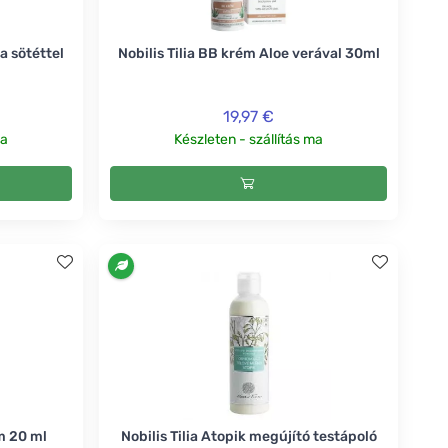
a sötéttel
Nobilis Tilia BB krém Aloe verával 30ml
19,97 €
ma
Készleten - szállítás ma
um 20 ml
Nobilis Tilia Atopik megújító testápoló