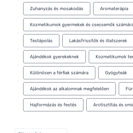
készítésű kozmetikumokhoz is.
Zuhanyzás és mosakodás
Aromaterápia
Kozmetikumok gyermekek és csecsemők számár
Testápolás
Lakásfrissítők és illatszerek
Ajándékok gyerekeknek
Kozmetikumok ter
Különösen a férfiak számára
Gyógyteák
Ajándékok az alkalomnak megfelelően
Für
Hajformázás és festés
Arctisztítás és sm