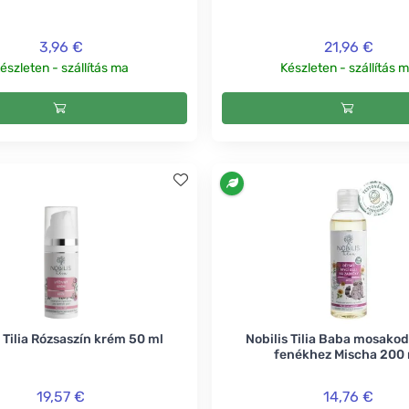
3,96 €
21,96 €
észleten - szállítás ma
Készleten - szállítás 
s Tilia Rózsaszín krém 50 ml
Nobilis Tilia Baba mosakodó
fenékhez Mischa 200
19,57 €
14,76 €