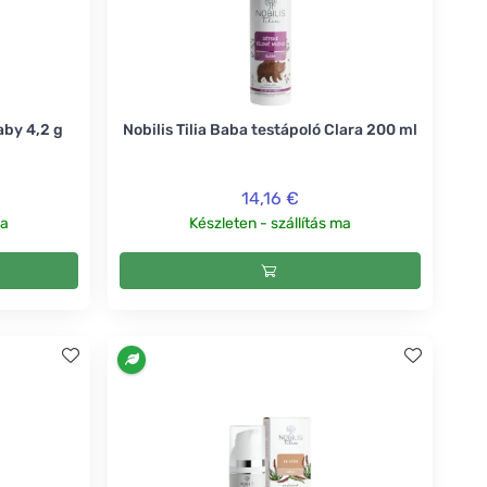
aby 4,2 g
Nobilis Tilia Baba testápoló Clara 200 ml
14,16 €
ma
Készleten - szállítás ma