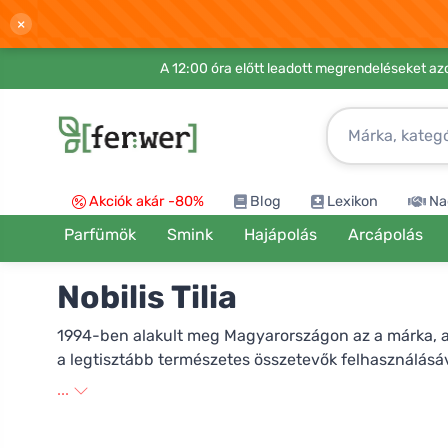
×
A 12:00 óra előtt leadott megrendeléseket azo
Akciók akár -80%
Blog
Lexikon
Na
Parfümök
Smink
Hajápolás
Arcápolás
Nobilis Tilia
1994-ben alakult meg Magyarországon az a márka, am
a legtisztább természetes összetevők felhasználásáv
Minden termék fontos részei az illóolajok. Az aromater
...
Minden alkalom, amikor ezt a kozmetikumot használja
természetes növényi olajok, inhalációs pálcikák, gy