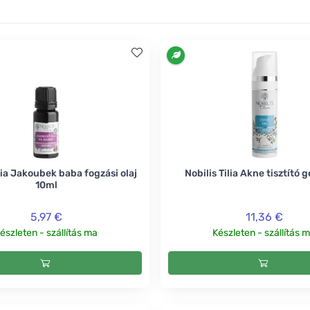
ilia Jakoubek baba fogzási olaj
Nobilis Tilia Akne tisztító g
10ml
5,97 €
11,36 €
észleten - szállítás ma
Készleten - szállítás 