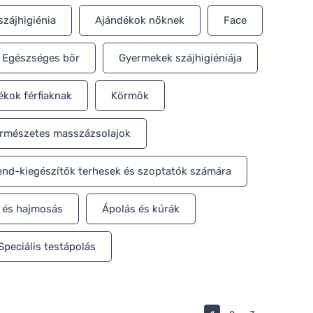
szájhigiénia
Ajándékok nőknek
Face
Egészséges bőr
Gyermekek szájhigiéniája
ékok férfiaknak
Körmök
rmészetes masszázsolajok
end-kiegészítők terhesek és szoptatók számára
és hajmosás
Ápolás és kúrák
Speciális testápolás