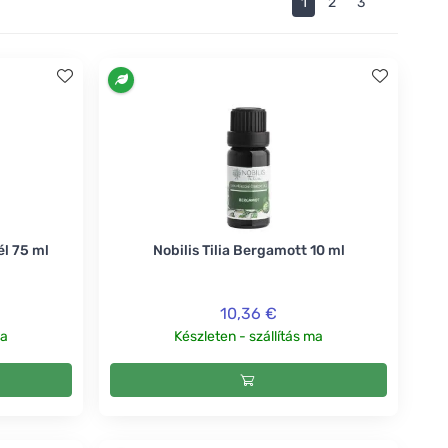
1
2
3
él 75 ml
Nobilis Tilia Bergamott 10 ml
10,36 €
ma
Készleten - szállítás ma