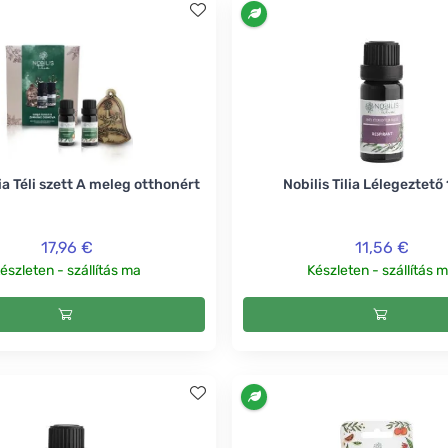
lia Téli szett A meleg otthonért
Nobilis Tilia Lélegeztető
17,96 €
11,56 €
észleten - szállítás ma
Készleten - szállítás 