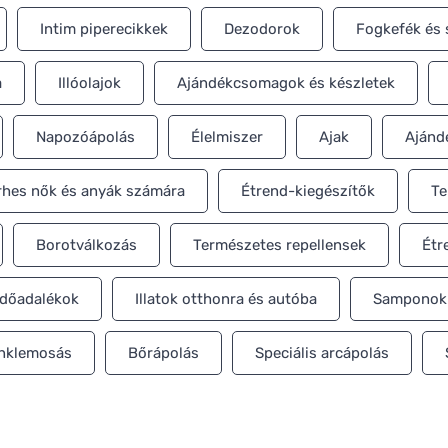
Intim piperecikkek
Dezodorok
Fogkefék és 
a
Illóolajok
Ajándékcsomagok és készletek
Napozóápolás
Élelmiszer
Ajak
Ajánd
hes nők és anyák számára
Étrend-kiegészítők
Te
Borotválkozás
Természetes repellensek
Étr
dőadalékok
Illatok otthonra és autóba
Samponok 
inklemosás
Bőrápolás
Speciális arcápolás