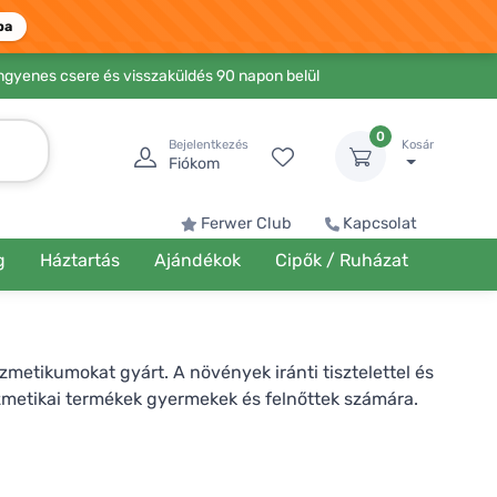
ba
Ingyenes csere és visszaküldés 90 napon belül
0
Bejelentkezés
Kosár
Fiókom
Ferwer Club
Kapcsolat
g
Háztartás
Ajándékok
Cipők / Ruházat
etikumokat gyárt. A növények iránti tisztelettel és
ozmetikai termékek gyermekek és felnőttek számára.
létünkre, és a Nobilis Tilia örömmel használja ki ezt.
etébe. A Ferwer kínálatában megtalálhatóak tisztán
lhat aromalámpához vagy diffúzorhoz, de saját