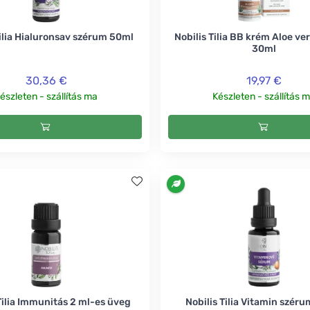
Tilia Hialuronsav szérum 50ml
Nobilis Tilia BB krém Aloe ver
30ml
30,36 €
19,97 €
észleten - szállítás ma
Készleten - szállítás 
Tilia Immunitás 2 ml-es üveg
Nobilis Tilia Vitamin szér