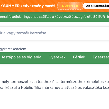
⚡
SUMMER kedvezmény most!
SUMMER
Az alkalmazás
nnal feladjuk. |
Ingyenes szállítás a következő összeg felett: 80 EUR
| 
gykereskedelem
Testápolás és higiénia
Gyerekek
Férfiak
Egészsé
ely természetes, a testhez és a természethez kíméletes kozm
al készül a Nobilis Tilia márkanév alatt széles választékú k
ápia nagyon jótékony hatással lehet a pszichikai és fizikai jó
, kellemes rituálé, amely harmóniát és nyugalmat hoz az él
ermekkozmetikumok vagy tiszta illóolajok, amelyeket haszná