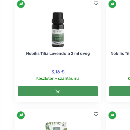
Nobilis Tilia Levendula 2 ml üveg
Nobilis Ti
3,16 €
Készleten - szállítás ma
K