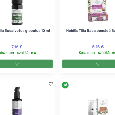
ilia Eucalyptus globulus 10 ml
Nobilis Tilia Baba pomádé B
7,16 €
5,15 €
észleten - szállítás ma
Készleten - szállítás 