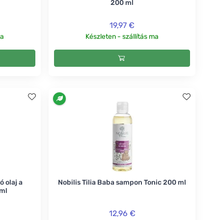
200 ml
19,97 €
ma
Készleten - szállítás ma
 olaj a
Nobilis Tilia Baba sampon Tonic 200 ml
 ml
12,96 €