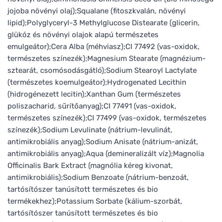
jojoba növényi olaj);Squalane (fitoszkvalán, növényi
lipid);Polyglyceryl-3 Methylglucose Distearate (glicerin,
glükóz és növényi olajok alapú természetes
emulgeátor);Cera Alba (méhviasz);CI 77492 (vas-oxidok,
természetes színezék);Magnesium Stearate (magnézium-
sztearát, csomósodásgátló);Sodium Stearoyl Lactylate
(természetes koemulgeátor);Hydrogenated Lecithin
(hidrogénezett lecitin);Xanthan Gum (természetes
poliszacharid, sűrítőanyag);CI 77491 (vas-oxidok,
természetes színezék);CI 77499 (vas-oxidok, természetes
színezék);Sodium Levulinate (nátrium-levulinát,
antimikrobiális anyag);Sodium Anisate (nátrium-anizát,
antimikrobiális anyag);Aqua (demineralizált víz);Magnolia
Officinalis Bark Extract (magnólia kéreg kivonat,
antimikrobiális);Sodium Benzoate (nátrium-benzoát,
tartósítószer tanúsított természetes és bio
termékekhez);Potassium Sorbate (kálium-szorbát,
tartósítószer tanúsított természetes és bio