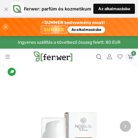
×
Ferwer: parfüm és kozmetikum
Az alkalmazásba
⚡
SUMMER kedvezmény most!
×
SUMMER
Az alkalmazásba
Ingyenes szállítás a következő összeg felett: 80 EUR
0
›