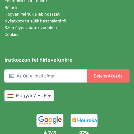
Feltételek és feltételek
Rólunk
Hogyan mérjük a láb hosszát
Nyilatkozat a sütik használatáról
Személyes adatok védelme
Cookies
Iratkozzon fel hírlevelünkre
Bejelentkezés
Magyar / EUR
4,7/5
97%