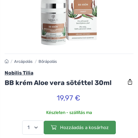
/
Arcápolás
/
Bőrápolás
Nobilis Tilia
BB krém Aloe vera sötéttel 30ml
19,97 €
Készleten - szállítás ma
Hozzáadás a kosárhoz