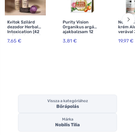
Kvitok Szilárd
Purity Vision
Nobilis 
dezodor Herbal
Organikus argán
krém Al
Intoxication (42
ajakbalzsam 12
verával
ml) - akár 24 órán
ml
7,65 €
3,81 €
19,97 €
át is hatásos.
Vissza a kategóriához
Bőrápolás
Márka
Nobilis Tilia