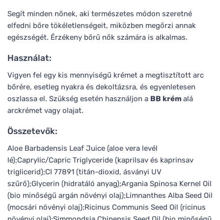
Segít minden nőnek, aki természetes módon szeretné
elfedni bőre tökéletlenségeit, miközben megőrzi annak
egészségét. Érzékeny bőrű nők számára is alkalmas.
Használat:
Vigyen fel egy kis mennyiségű krémet a megtisztított arc
bőrére, esetleg nyakra és dekoltázsra, és egyenletesen
oszlassa el. Szükség esetén használjon a
BB krém
alá
arckrémet vagy olajat.
Összetevők:
Aloe Barbadensis Leaf Juice (aloe vera levél
lé);Caprylic/Capric Triglyceride (kaprilsav és kaprinsav
triglicerid);CI 77891 (titán-dioxid, ásványi UV
szűrő);Glycerin (hidratáló anyag);Argania Spinosa Kernel Oil
(bio minőségű argán növényi olaj);Limnanthes Alba Seed Oil
(mocsári növényi olaj);Ricinus Communis Seed Oil (ricinus
növényi olaj);Simmondsia Chinensis Seed Oil (bio minőségű