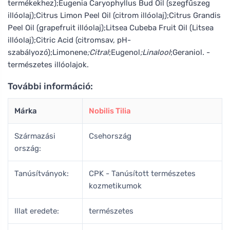
termékekhez);Eugenia Caryophyllus Bud Oil (szegfűszeg
illóolaj);Citrus Limon Peel Oil (citrom illóolaj);Citrus Grandis
Peel Oil (grapefruit illóolaj);Litsea Cubeba Fruit Oil (Litsea
illóolaj);Citric Acid (citromsav, pH-
szabályozó);Limonene
;Citral
;Eugenol
;Linalool
;Geraniol
.
-
természetes illóolajok.
További információ:
Márka
Nobilis Tilia
Származási
Csehország
ország:
Tanúsítványok:
CPK - Tanúsított természetes
kozmetikumok
Illat eredete:
természetes