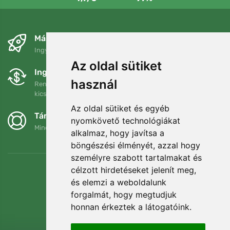
Másnapra és ingyenesen
Ingyenes szállítás a következő összeg felett: 80 EUR
Az oldal sütiket
Ingyenes csere és visszaküldés
használ
Rendelését 90 napon belül bármikor visszaküldheti vagy
kicserélheti.
Az oldal sütiket és egyéb
Támogatjuk a Trees.org-ot
nyomkövető technológiákat
Minden megrendelésért ültetünk egy fát! Bővebben
Rólunk
.
alkalmaz, hogy javítsa a
böngészési élményét, azzal hogy
személyre szabott tartalmakat és
célzott hirdetéseket jelenít meg,
és elemzi a weboldalunk
forgalmát, hogy megtudjuk
honnan érkeztek a látogatóink.