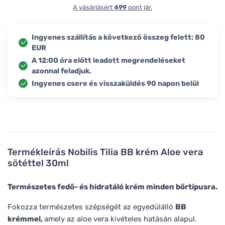
A vásárlásért
499
pont jár.
Ingyenes szállítás a következő összeg felett: 80
EUR
A 12:00 óra előtt leadott megrendeléseket
azonnal feladjuk.
Ingyenes csere és visszaküldés 90 napon belül
Termékleírás
Nobilis Tilia BB krém Aloe vera
sötéttel 30ml
Természetes fedő- és hidratáló krém minden bőrtípusra.
Fokozza természetes szépségét az egyedülálló
BB
krémmel,
amely az aloe vera kivételes hatásán alapul.