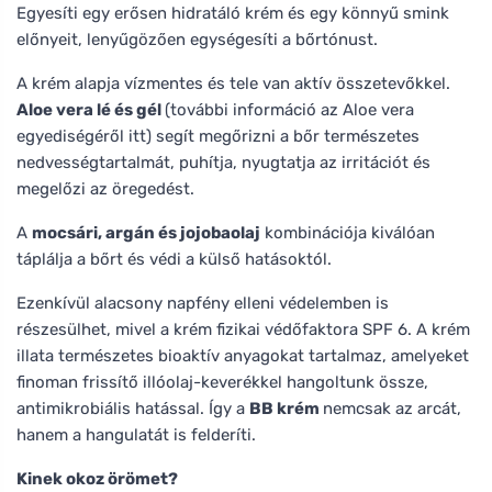
Egyesíti egy erősen hidratáló krém és egy könnyű smink
előnyeit, lenyűgözően egységesíti a bőrtónust.
A krém alapja vízmentes és tele van aktív összetevőkkel.
Aloe vera lé és gél
(további információ az Aloe vera
egyediségéről itt) segít megőrizni a bőr természetes
nedvességtartalmát, puhítja, nyugtatja az irritációt és
megelőzi az öregedést.
A
mocsári, argán és jojobaolaj
kombinációja kiválóan
táplálja a bőrt és védi a külső hatásoktól.
Ezenkívül alacsony napfény elleni védelemben is
részesülhet, mivel a krém fizikai védőfaktora SPF 6. A krém
illata természetes bioaktív anyagokat tartalmaz, amelyeket
finoman frissítő illóolaj-keverékkel hangoltunk össze,
antimikrobiális hatással. Így a
BB krém
nemcsak az arcát,
hanem a hangulatát is felderíti.
Kinek okoz örömet?