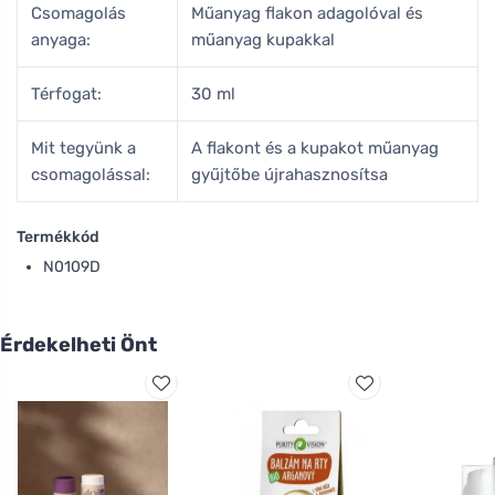
Csomagolás
Műanyag flakon adagolóval és
anyaga:
műanyag kupakkal
Térfogat:
30 ml
Mit tegyünk a
A flakont és a kupakot műanyag
csomagolással:
gyűjtőbe újrahasznosítsa
Termékkód
N0109D
Érdekelheti Önt