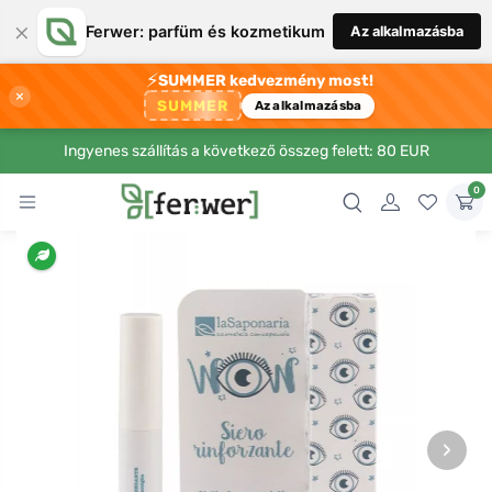
×
Ferwer: parfüm és kozmetikum
Az alkalmazásba
⚡
SUMMER kedvezmény most!
×
SUMMER
Az alkalmazásba
Ingyenes szállítás a következő összeg felett: 80 EUR
0
›