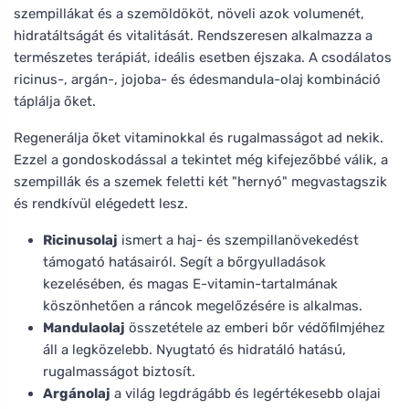
szempillákat és a szemöldököt, növeli azok volumenét,
hidratáltságát és vitalitását. Rendszeresen alkalmazza a
természetes terápiát, ideális esetben éjszaka. A csodálatos
ricinus-, argán-, jojoba- és édesmandula-olaj kombináció
táplálja őket.
Regenerálja őket vitaminokkal és rugalmasságot ad nekik.
Ezzel a gondoskodással a tekintet még kifejezőbbé válik, a
szempillák és a szemek feletti két "hernyó" megvastagszik
és rendkívül elégedett lesz.
Ricinusolaj
ismert a haj- és szempillanövekedést
támogató hatásairól. Segít a bőrgyulladások
kezelésében, és magas E-vitamin-tartalmának
köszönhetően a ráncok megelőzésére is alkalmas.
Mandulaolaj
összetétele az emberi bőr védőfilmjéhez
áll a legközelebb. Nyugtató és hidratáló hatású,
rugalmasságot biztosít.
Argánolaj
a világ legdrágább és legértékesebb olajai