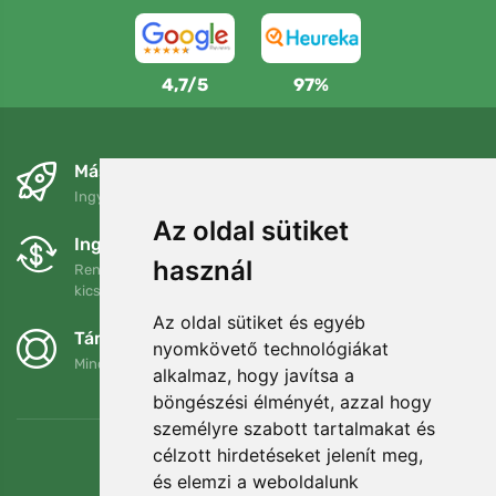
4,7/5
97%
Másnapra és ingyenesen
Ingyenes szállítás a következő összeg felett: 80 EUR
Az oldal sütiket
Ingyenes csere és visszaküldés
használ
Rendelését 90 napon belül bármikor visszaküldheti vagy
kicserélheti.
Az oldal sütiket és egyéb
Támogatjuk a Trees.org-ot
nyomkövető technológiákat
Minden megrendelésért ültetünk egy fát! Bővebben
Rólunk
.
alkalmaz, hogy javítsa a
böngészési élményét, azzal hogy
személyre szabott tartalmakat és
célzott hirdetéseket jelenít meg,
és elemzi a weboldalunk