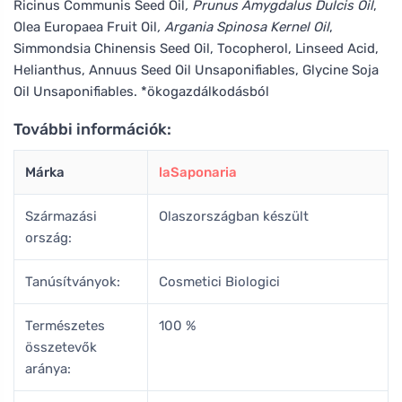
Ricinus Communis Seed Oil
, Prunus Amygdalus Dulcis Oil
,
Olea Europaea Fruit Oil
, Argania Spinosa Kernel Oil
,
Simmondsia Chinensis Seed Oil, Tocopherol, Linseed Acid,
Helianthus, Annuus Seed Oil Unsaponifiables, Glycine Soja
Oil Unsaponifiables. *ökogazdálkodásból
További információk:
Márka
laSaponaria
Származási
Olaszországban készült
ország:
Tanúsítványok:
Cosmetici Biologici
Természetes
100 %
összetevők
aránya: