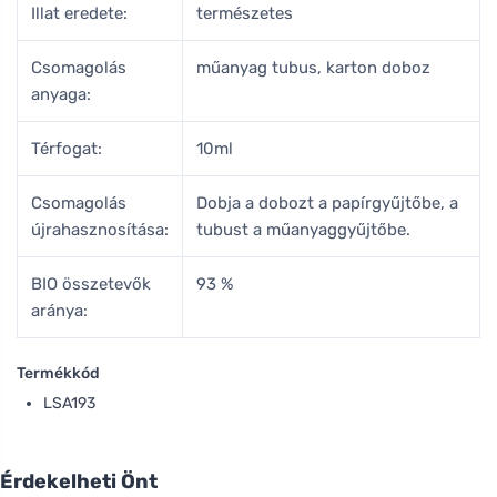
Illat eredete:
természetes
Csomagolás
műanyag tubus, karton doboz
anyaga:
Térfogat:
10ml
Csomagolás
Dobja a dobozt a papírgyűjtőbe, a
újrahasznosítása:
tubust a műanyaggyűjtőbe.
BIO összetevők
93 %
aránya:
Termékkód
LSA193
Érdekelheti Önt