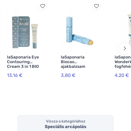
laSaponaria Eye
laSaponaria
laSapon
Contouring
Biocao
Wonder
Cream 3 in 1 BIO
ajakbalzsam
fogfehé
(15 ml) - a szem
hialuronsavval
fogkrém
13,16 €
3,80 €
4,20 €
alatti ráncok,
BIO (5,7 ml)
és aktív
karikák és táskák
(75 ml)
ellen.
Vissza a kategóriához
Speciális arcápolás