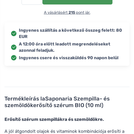
A vásárlásért
215
pont jár.
Ingyenes szállítás a következő összeg felett: 80
EUR
A 12:00 óra előtt leadott megrendeléseket
azonnal feladjuk.
Ingyenes csere és visszaküldés 90 napon belül
Termékleírás
laSaponaria Szempilla- és
szemöldökerősítő szérum BIO (10 ml)
Erősítő szérum szempillákra és szemöldökre.
A jól átgondolt olajok és vitaminok kombinációja erősíti a