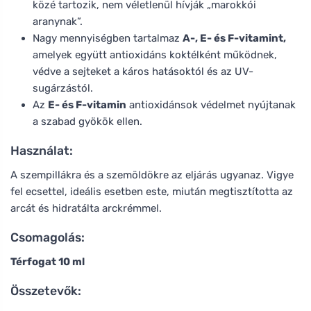
közé tartozik, nem véletlenül hívják „marokkói
aranynak”.
Nagy mennyiségben tartalmaz
A-, E- és F-vitamint,
amelyek együtt antioxidáns koktélként működnek,
védve a sejteket a káros hatásoktól és az UV-
sugárzástól.
Az
E- és F-vitamin
antioxidánsok védelmet nyújtanak
a szabad gyökök ellen.
Használat:
A szempillákra és a szemöldökre az eljárás ugyanaz. Vigye
fel ecsettel, ideális esetben este, miután megtisztította az
arcát és hidratálta arckrémmel.
Csomagolás:
Térfogat 10 ml
Összetevők: