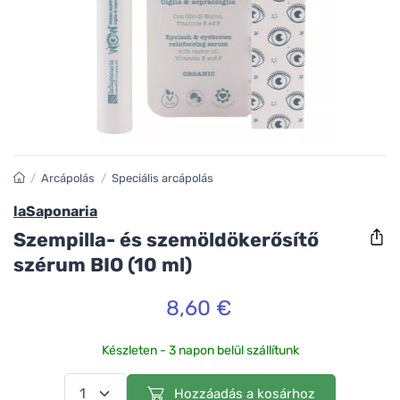
/
Arcápolás
/
Speciális arcápolás
laSaponaria
Szempilla- és szemöldökerősítő
szérum BIO (10 ml)
8,60 €
Készleten - 3 napon belül szállítunk
Hozzáadás a kosárhoz